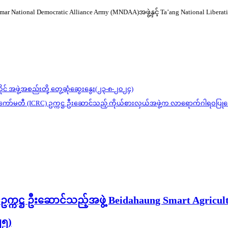
 National Democratic Alliance Army (MNDAA)အဖွဲ့နှင့် Ta’ang National Libe
် အဖွဲ့အစည်းတို့ တွေ့ဆုံဆွေးနွေး(၂၃-၈-၂၀၂၄)
ြေနီကော်မတီ (ICRC) ဥက္ကဋ္ဌ ဦးဆောင်သည့် ကိုယ်စားလှယ်အဖွဲ့က လာရောက်ဂါရဝပြုတ
်ဥက္ကဋ္ဌ ဦးဆောင်သည့်အဖွဲ့ Beidahaung Smart Agricult
၂၅)