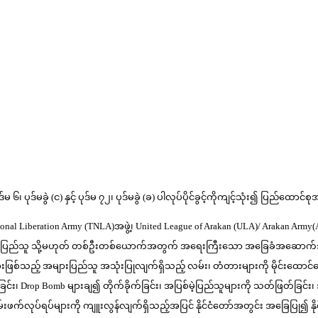
ုဒ်မခွဲ (င) နှင့် ပုဒ်မ ၇၂၊ ပုဒ်မခွဲ (ခ) ပါလုပ်ပိုင်ခွင့်ကိုကျင့်သုံး၍ ပြည်ထ
tional Liberation Army (TNLA)အဖွဲ့၊ United League of Arakan (ULA)/ Arakan 
ျားပြည်သူ သို့မဟုတ် တစ်ဦးတစ်ယောက်အတွက် အရေးကြီးသော အခြေခံအဆောက်အအုံများ
ုများဖြစ်သည့် အများပြည်သူ အသုံးပြုလျက်ရှိသည့် လမ်း၊ တံတားများကို မိုင်းထောင်ဖ
ြင်း၊ Drop Bomb များချ၍ တိုက်ခိုက်ခြင်း၊ အပြစ်မဲ့ပြည်သူများကို သတ်ဖြတ်ခြင်း
းဖက်လုပ်ရပ်များကို ကျူးလွန်လျက်ရှိသည့်အပြင် နိုင်ငံတော်အတွင်း အခြေပြု၍ နိ