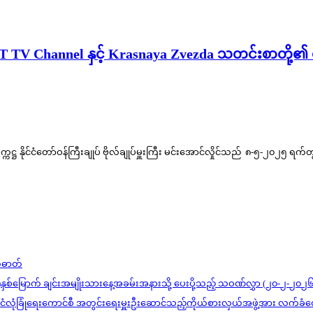
ငံ၊ RT TV Channel နှင့် Krasnaya Zvezda သတင်းစာတို့၏
က္ကဋ္ဌ နိုင်ငံတော်ဝန်ကြီးချုပ် ဗိုလ်ချုပ်မှူးကြီး မင်းအောင်လှိုင်သည် ၈-၅-၂၀၂၅ ရက်
တ်ဓာတ်
)နှစ်မြောက် ချင်းအမျိုးသားနေ့အခမ်းအနားသို့ ပေးပို့သည့် သဝဏ်လွှာ (၂၀-၂-၂၀၂၆
င်ငံလုံခြုံရေးကောင်စီ အတွင်းရေးမှူးဦးဆောင်သည့်ကိုယ်စားလှယ်အဖွဲ့အား လက်ခံတ