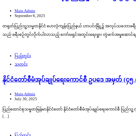
Main Admin
September 6, 2025
တရုတ်ပြည်သူ့သမ္မတနိုင်ငံ ဟေလုံကျန်းပြည်နယ် ဟာပင်းမြို့၌ အလုပ်သဘောခရီးရောက
သည် ခရီးစဉ်တွင်လိုက်ပါလာသည့် ကော်မရှင်အတွင်းရေးမှူး၊ တွဲဖက်အမှုဆောင်ချုပ် 
ပြည်တွင်း
သတင်း
နိုင်ငံတော်စီမံအုပ်ချုပ်ရေးကောင်စီ ဥပဒေ အမှတ် (၄၅
Main Admin
July 30, 2025
ပြည်ထောင်စုသမ္မတမြန်မာနိုင်ငံတော် နိုင်ငံတော်စီမံအုပ်ချုပ်ရေးကောင်စီ ပြည
[…]
ပြည်တွင်း