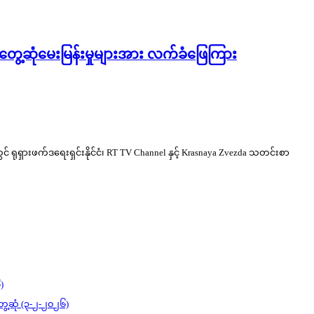
 တွေ့ဆုံမေးမြန်းမှုများအား လက်ခံဖြေကြား
တွင် ရုရှားဖက်ဒရေးရှင်းနိုင်ငံ၊ RT TV Channel နှင့် Krasnaya Zvezda သတင်းစာ
)
ွေ့ဆုံ (၃-၂-၂၀၂၆)