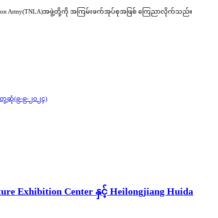
ration Army(TNLA)အဖွဲ့တို့ကို အကြမ်းဖက်အုပ်စုအဖြစ် ကြေညာလိုက်သည်။
ွေ့ဆုံ(၉-၉-၂၀၂၄)
ure Exhibition Center နှင့် Heilongjiang Huida