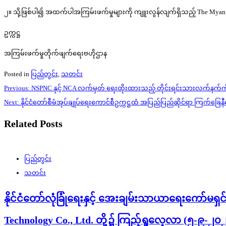
၂။ သို့ဖြစ်ပါ၍ အထက်ပါအကြမ်းဖက်မှုများကို ကျူးလွန်လျက်ရှိသည့် The Myanmar
ဥက္ကဋ္ဌ
အကြမ်းဖက်မှုတိုက်ဖျက်ရေးဗဟိုဌာန
Posted in
ပြည်တွင်း
,
သတင်း
Post
Previous:
NSPNC နှင့် NCA လက်မှတ် ရေးထိုးထားသည့် တိုင်းရင်းသားလက်နက်ကိုင
navigation
Next:
နိုင်ငံတော်စီမံအုပ်ချုပ်ရေးကောင်စီဥက္ကဋ္ဌထံ အပြည်ပြည်ဆိုင်ရာ ကြက်ခ
Related Posts
ပြည်တွင်း
သတင်း
နိုင်ငံတော်လုံခြုံရေးနှင့် အေးချမ်းသာယာရေးကော်မရှင
Technology Co., Ltd. တို့၌ ကြည့်ရှုလေ့လာ (၅-၉-၂၀