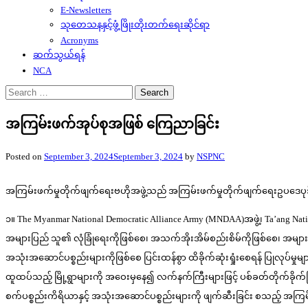
E-Newsletters
သုတေသနနှင့်ဖွံ့ဖြိုးတိုးတက်ရေးဆိုင်ရာ
Acronyms
ဆက်သွယ်ရန်
NCA
Search
for:
အကြမ်းဖက်အုပ်စုအဖြစ် ကြေညာခြင်း
Posted on
September 3, 2024
September 3, 2024
by
NSPNC
အကြမ်းဖက်မှုတိုက်ဖျက်ရေးဗဟိုအဖွဲ့သည် အကြမ်းဖက်မှုတိုက်ဖျက်ရေးဥပဒေပုဒ်မ ၆၊ ပ
၁။ The Myanmar National Democratic Alliance Army (MNDAA)အဖွဲ့၊ Ta’ang Na
အများပြည် သူ၏ လုံခြုံရေးကိုဖြစ်စေ၊ အသက်အိုးအိမ်စည်းစိမ်ကိုဖြစ်စေ၊ အမ
အသုံးအဆောင်ပစ္စည်းများကိုဖြစ်စေ ပြင်းထန်စွာ ထိခိုက်ဆုံးရှုံးစေရန် ပြုလုပ်မှ
ထူထပ်သည့် မြို့ရွာများကို အဝေးမှနေ၍ လက်နက်ကြီးများဖြင့် ပစ်ခတ်တိုက်ခိုက်ခ
စက်ပစ္စည်းကိရိယာနှင့် အသုံးအဆောင်ပစ္စည်းများကို ဖျက်ဆီးခြင်း စသည့် အကြမ်