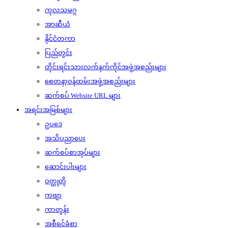
ကုလသမဂ္ဂ
အာဆီယံ
နိုင်ငံတကာ
ပြည်တွင်း
တိုင်းရင်းသားလက်နက်ကိုင်အဖွဲ့အစည်းများ
စေတနာ့ဝန်ထမ်းအဖွဲ့အစည်းများ
ဆက်စပ် Website URL များ
အရင်းအမြစ်များ
ဥပဒေ
အသိပညာပေး
ဆက်စပ်စာအုပ်များ
ဆောင်းပါးများ
ဝတ္ထုတို
ကဗျာ
ကာတွန်း
အစီရင်ခံစာ