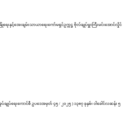
းနှင့်အေးချမ်းသာယာရေးကော်မရှင်ဥက္ကဋ္ဌ ဗိုလ်ချုပ်မှူးကြီးမင်းအောင်လှိုင်
ံအုပ်ချုပ်ရေးကောင်စီ ဥပဒေအမှတ် ၄၅ / ၂၀၂၅ ) ၁၃၈၇ ခုနှစ်၊ ဝါခေါင်လဆန်း ၅