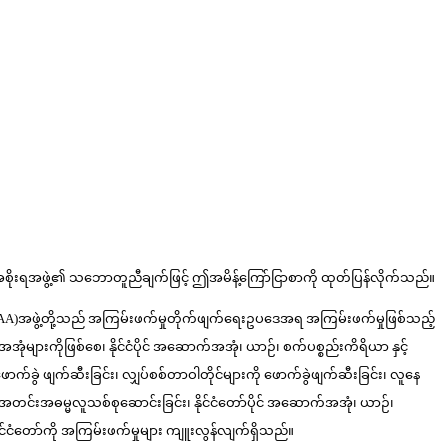
ောင်စုအစိုးရအဖွဲ့၏ သဘောတူညီချက်ဖြင့် ဤအမိန့်ကြော်ငြာစာကို ထုတ်ပြန်လိုက်သည်။
Army(AA)အဖွဲ့တို့သည် အကြမ်းဖက်မှုတိုက်ဖျက်ရေးဥပဒေအရ အကြမ်းဖက်မှုဖြစ်သည့်
ကိုဖြစ်စေ၊ နိုင်ငံပိုင် အဆောက်အအုံ၊ ယာဉ်၊ စက်ပစ္စည်းကိရိယာ နှင့်
ောက်ခွဲ ဖျက်ဆီးခြင်း၊ လျှပ်စစ်တာဝါတိုင်များကို ဖောက်ခွဲဖျက်ဆီးခြင်း၊ လူနေ
၊ အတင်းအဓမ္မလူသစ်စုဆောင်းခြင်း၊ နိုင်ငံတော်ပိုင် အဆောက်အအုံ၊ ယာဉ်၊
ုင်ငံတော်ကို အကြမ်းဖက်မှုများ ကျူးလွန်လျက်ရှိသည်။