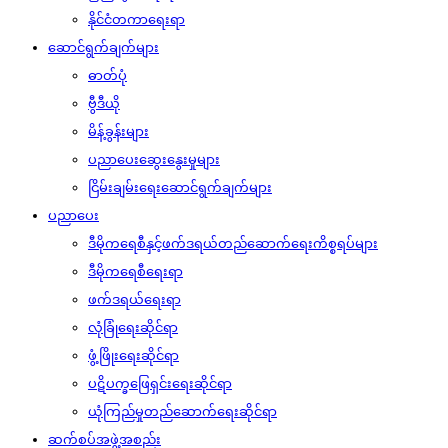
နိုင်ငံတကာရေးရာ
ဆောင်ရွက်ချက်များ
ဓာတ်ပုံ
ဗွီဒီယို
မိန့်ခွန်းများ
ပညာပေးဆွေးနွေးမှုများ
ငြိမ်းချမ်းရေးဆောင်ရွက်ချက်များ
ပညာပေး
ဒီမိုကရေစီနှင့်ဖက်ဒရယ်တည်ဆောက်‌ရေးကိစ္စရပ်များ
ဒီမိုကရေစီရေးရာ
ဖက်ဒရယ်ရေးရာ
လုံခြုံရေးဆိုင်ရာ
ဖွံ့ဖြိုးရေးဆိုင်ရာ
ပဋိပက္ခဖြေရှင်းရေးဆိုင်ရာ
ယုံကြည်မှုတည်ဆောက်ရေးဆိုင်ရာ
ဆက်စပ်အဖွဲ့အစည်း