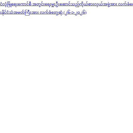
င်ငံလုံခြုံရေးကောင်စီ အတွင်းရေးမှူးဦးဆောင်သည့်ကိုယ်စားလှယ်အဖွဲ့အား လက်ခံတ
ုင်းနိုင်ငံသံအမတ်ကြီးအား လက်ခံတွေ့ဆုံ (၂၆-၁-၂၀၂၆)