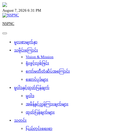
Skip
to
August 7, 2026 6:31 PM
content
NSPNC
မူလစာမျက်နှာ
သမိုင်းကြောင်း
Vision & Mission
ရုံးဖွင့်လှစ်ခြင်း
ကော်မတီတံဆိပ်အကြောင်း
ဆောင်ပုဒ်များ
မူဝါဒနှင့်ထုတ်ပြန်ချက်
မူဝါဒ
အမိန့်နှင့်ညွှန်ကြားချက်များ
ထုတ်ပြန်ချက်များ
သတင်း
ပြည်တွင်းရေးရာ