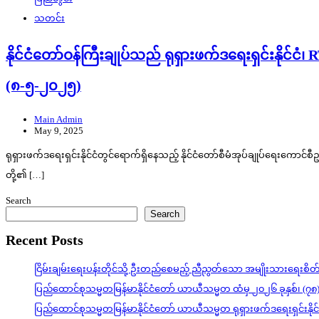
သတင်း
နိုင်ငံတော်ဝန်ကြီးချုပ်သည် ရုရှားဖက်ဒရေးရှင်းနိုင်
(၈-၅-၂၀၂၅)
Main Admin
May 9, 2025
ရုရှားဖက်ဒရေးရှင်းနိုင်ငံတွင်ရောက်ရှိနေသည့် နိုင်ငံတော်စီမံအုပ်ချုပ်ရေးကောင်စီဥ
တို့၏ […]
Search
Search
Recent Posts
ငြိမ်းချမ်းရေးပန်းတိုင်သို့ ဦးတည်စေမည့် ညီညွတ်သော အမျိုးသားရေးစိ
ပြည်ထောင်စုသမ္မတမြန်မာနိုင်ငံတော် ယာယီသမ္မတ ထံမှ ၂၀၂၆ ခုနှစ်၊ (၇၈
ပြည်ထောင်စုသမ္မတမြန်မာနိုင်ငံတော် ယာယီသမ္မတ ရုရှားဖက်ဒရေးရှင်းနို