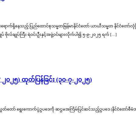
်ရှိနေသည့် ပြည်ထောင်စုသမ္မတမြန်မာနိုင်ငံတော် ယာယီသမ္မတ နိုင်ငံတော်လုံခြုံရေ
ဗိုလ်ချုပ်ကြီး ရဲဝင်းဦးနှင့်အဖွဲ့ဝင်များလိုက်ပါ၍ ၅-၉-၂၀၂၅ ရက် […]
 / ၂၀၂၅) ထုတ်ပြန်ခြင်း (၃၀-၇-၂၀၂၅)
်သူ့လွှတ်တော် ရွေးကောက်ပွဲဥပဒေကို ဆဌမအကြိမ်ပြင်ဆင်သည့်ဥပဒေ (နိုင်ငံတော်စီမ