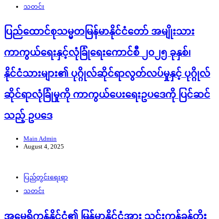
သတင်း
ပြည်ထောင်စုသမ္မတမြန်မာနိုင်ငံတော် အမျိုးသား
ကာကွယ်ရေးနှင့်လုံခြုံရေးကောင်စီ ၂၀၂၅ ခုနှစ်၊
နိုင်ငံသားများ၏ ပုဂ္ဂိုလ်ဆိုင်ရာလွတ်လပ်မှုနှင့် ပုဂ္ဂိုလ်
ဆိုင်ရာလုံခြုံမှုကို ကာကွယ်ပေးရေးဥပဒေကို ပြင်ဆင်
သည့် ဥပဒေ
Main Admin
August 4, 2025
ပြည်တွင်းရေးရာ
သတင်း
အမေရိကန်နိုင်ငံ၏ မြန်မာနိုင်ငံအား သွင်းကုန်ခွန်တိုး