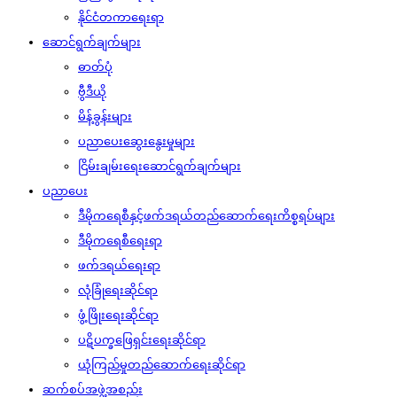
နိုင်ငံတကာရေးရာ
ဆောင်ရွက်ချက်များ
ဓာတ်ပုံ
ဗွီဒီယို
မိန့်ခွန်းများ
ပညာပေးဆွေးနွေးမှုများ
ငြိမ်းချမ်းရေးဆောင်ရွက်ချက်များ
ပညာပေး
ဒီမိုကရေစီနှင့်ဖက်ဒရယ်တည်ဆောက်‌ရေးကိစ္စရပ်များ
ဒီမိုကရေစီရေးရာ
ဖက်ဒရယ်ရေးရာ
လုံခြုံရေးဆိုင်ရာ
ဖွံ့ဖြိုးရေးဆိုင်ရာ
ပဋိပက္ခဖြေရှင်းရေးဆိုင်ရာ
ယုံကြည်မှုတည်ဆောက်ရေးဆိုင်ရာ
ဆက်စပ်အဖွဲ့အစည်း