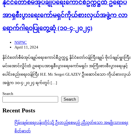
နိုင်ငံ‌တော်စီမံအုပ်ချုပ်ရေးကောင်စီဥက္ကဋ္ဌထံ ဥရောပ
အာရှစီးပွားရေးကော်မရှင်ကိုယ်စားလှယ်အဖွဲ့က လာ
ရောက်ဂါရဝပြုတွေ့ဆုံ (၁၀-၄-၂၀၂၄)
NSPNC
April 11, 2024
နိုင်ငံတော်စီမံအုပ်ချုပ်ရေးကောင်စီဥက္ကဋ္ဌ နိုင်ငံတော်ဝန်ကြီးချုပ် ဗိုလ်ချုပ်မှူးကြီး
မင်းအောင်လှိုင်ထံ ဥရောပအာရှစီးပွားရေးကော်မရှင်၊ အကြီးစားစီးပွားရေးနှင့်
ပေါင်းစည်းရေးဝန်ကြီး H.E. Mr. Sergei GLAZEV ဦးဆောင်သော ကိုယ်စားလှယ်
အဖွဲ့က ၁၀-၄-၂၀၂၄ ရက်တွင် […]
Search
Search
Recent Posts
ငြိမ်းချမ်းရေးပန်းတိုင်သို့ ဦးတည်စေမည့် ညီညွတ်သော အမျိုးသားရေး
စိတ်ဓာတ်