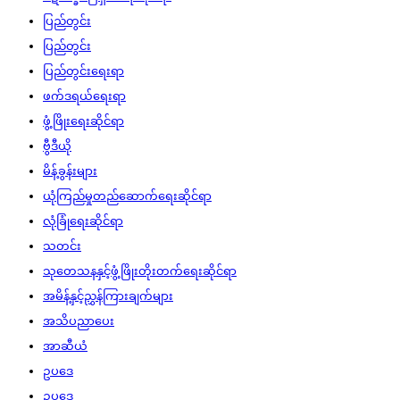
ပြည်တွင်း
ပြည်တွင်း
ပြည်တွင်းရေးရာ
ဖက်ဒရယ်ရေးရာ
ဖွံ့ဖြိုးရေးဆိုင်ရာ
ဗွီဒီယို
မိန့်ခွန်းများ
ယုံကြည်မှုတည်ဆောက်ရေးဆိုင်ရာ
လုံခြုံရေးဆိုင်ရာ
သတင်း
သုတေသနနှင့်ဖွံ့ဖြိုးတိုးတက်ရေးဆိုင်ရာ
အမိန့်နှင့်ညွှန်ကြားချက်များ
အသိပညာပေး
အာဆီယံ
ဥပဒေ
ဥပဒေ