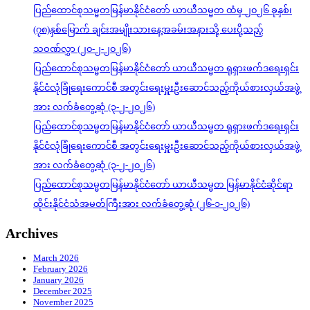
ပြည်ထောင်စုသမ္မတမြန်မာနိုင်ငံတော် ယာယီသမ္မတ ထံမှ ၂၀၂၆ ခုနှစ်၊
(၇၈)နှစ်မြောက် ချင်းအမျိုးသားနေ့အခမ်းအနားသို့ ပေးပို့သည့်
သဝဏ်လွှာ (၂၀-၂-၂၀၂၆)
ပြည်ထောင်စုသမ္မတမြန်မာနိုင်ငံတော် ယာယီသမ္မတ ရုရှားဖက်ဒရေးရှင်း
နိုင်ငံလုံခြုံရေးကောင်စီ အတွင်းရေးမှူးဦးဆောင်သည့်ကိုယ်စားလှယ်အဖွဲ့
အား လက်ခံတွေ့ဆုံ (၃-၂-၂၀၂၆)
ပြည်ထောင်စုသမ္မတမြန်မာနိုင်ငံတော် ယာယီသမ္မတ ရုရှားဖက်ဒရေးရှင်း
နိုင်ငံလုံခြုံရေးကောင်စီ အတွင်းရေးမှူးဦးဆောင်သည့်ကိုယ်စားလှယ်အဖွဲ့
အား လက်ခံတွေ့ဆုံ (၃-၂-၂၀၂၆)
ပြည်ထောင်စုသမ္မတမြန်မာနိုင်ငံတော် ယာယီသမ္မတ မြန်မာနိုင်ငံဆိုင်ရာ
ထိုင်းနိုင်ငံသံအမတ်ကြီးအား လက်ခံတွေ့ဆုံ (၂၆-၁-၂၀၂၆)
Archives
March 2026
February 2026
January 2026
December 2025
November 2025