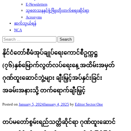
E-Newsletters
သုတေသနနှင့်ဖွံ့ဖြိုးတိုးတက်ရေးဆိုင်ရာ
Acronyms
ဆက်သွယ်ရန်
NCA
Search
for:
နိုင်ငံတော်စီမံအုပ်ချုပ်ရေးကောင်စီဥက္ကဋ္ဌ
(၇၆)နှစ်မြောက်လွတ်လပ်ရေးနေ့ အထိမ်းအမှတ်
ဂုဏ်ထူးဆောင်ဘွဲ့များ ချီးမြှင့်အပ်နှင်းခြင်း
အခမ်းအနားသို့ တက်ရောက်ချီးမြှင့်
Posted on
January 5, 2024
January 4, 2025
by
Editor Sector One
တပ်မတော်စွမ်းရည်သတ္တိဆိုင်ရာ ဂုဏ်ထူးဆောင်