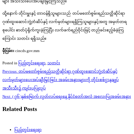
များ အသီးသီးပေးအပ်ချီးမြှင့်ကြသည်။
ထို့နောက် တိုင်းမှူးနှင့် တာဝန်ရှိသူများသည် တပ်မတော်စွမ်းရည်သတ္တိဆိုင်ရာ
ဂုဏ်ထူးဆောင်ဘွဲ့တံဆိပ်နှင့် လက်မှတ်များရရှိကြသူများနှင့်အတူ အမှတ်တရ
စုပေါင်း ဓာတ်ပုံရိုက်ကူးခဲ့ကြပြီး လက်ဖက်ရည်ဝိုင်းဖြင့် တည်ခင်းဧည့်ခံခဲ့ကြ
ကြောင်း သတင်း ရရှိသည်။
မှီငြမ်း
။ cincds.gov.mm
Posted in
ပြည်တွင်းရေးရာ
,
သတင်း
Post
Previous:
တပ်မတော်စွမ်းရည်သတ္တိဆိုင်ရာ ဂုဏ်ထူးဆောင်ဘွဲ့တံဆိပ်နှင့်
navigation
လက်မှတ်များပေးအပ်ချီးမြှင့်ခြင်း အခမ်းအနားများကို တိုင်းစစ်ဌာနချုပ်
အသီးသီး၌ ကျင်းပပြုလုပ်
Next:
( ၇၆ )နှစ်မြောက် လွတ်လပ်ရေးနေ့ နိုင်ငံတော်အလံ အလေးပြုအခမ်းအနား
Related Posts
ပြည်တွင်းရေးရာ