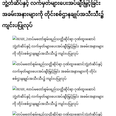
ဘွဲ့တံဆိပ်နှင့် လက်မှတ်များပေးအပ်ချီးမြှင့်ခြင်း
အခမ်းအနားများကို တိုင်းစစ်ဌာနချုပ်အသီးသီး၌
ကျင်းပပြုလုပ်​