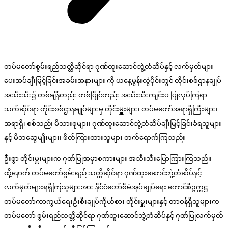
တပ်မတော်စွမ်းရည်သတ္တိဆိုင်ရာ ဂုဏ်ထူးဆောင်ဘွဲ့တံဆိပ်နှင့် လက်မှတ်များ
ပေးအပ်ချီးမြှင့်ခြင်းအခမ်းအနားများ ကို ယနေ့မွန်းလွဲပိုင်းတွင် တိုင်းစစ်ဌာနချုပ်
အသီးသီး၌ တစ်ချိန်တည်း တစ်ပြိုင်တည်း အသီးသီးကျင်းပ ပြုလုပ်ကြရာ
သက်ဆိုင်ရာ တိုင်းစစ်ဌာနချုပ်များမှ တိုင်းမှူးများ၊ တပ်မတော်အရာရှိကြီးများ၊
အရာရှိ၊ စစ်သည်၊ မိသားစုများ၊ ဂုဏ်ထူးဆောင်ဘွဲ့တံဆိပ်ချီးမြှင့်ခြင်းခံရသူများ
နှင့် မိဘဆွေမျိုးများ၊ ဖိတ်ကြားထားသူများ တက်ရောက်ကြသည်။
ဦးစွာ တိုင်းမှူးများက ဂုဏ်ပြုအမှာစကားများ အသီးသီးပြောကြားကြသည်။
ထို့နောက် တပ်မတော်စွမ်းရည် သတ္တိဆိုင်ရာ ဂုဏ်ထူးဆောင်ဘွဲ့တံဆိပ်နှင့်
လက်မှတ်များရရှိကြသူများအား နိုင်ငံတော်စီမံအုပ်ချုပ်ရေး ကောင်စီဥက္ကဋ္ဌ
တပ်မတော်ကာကွယ်ရေးဦးစီးချုပ်ကိုယ်စား တိုင်းမှူးများနှင့် တာဝန်ရှိသူများက
တပ်မတော် စွမ်းရည်သတ္တိဆိုင်ရာ ဂုဏ်ထူးဆောင်ဘွဲ့တံဆိပ်နှင့် ဂုဏ်ပြုလက်မှတ်