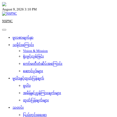
Skip
to
August 9, 2026 3:10 PM
content
NSPNC
မူလစာမျက်နှာ
သမိုင်းကြောင်း
Vision & Mission
ရုံးဖွင့်လှစ်ခြင်း
ကော်မတီတံဆိပ်အကြောင်း
ဆောင်ပုဒ်များ
မူဝါဒနှင့်ထုတ်ပြန်ချက်
မူဝါဒ
အမိန့်နှင့်ညွှန်ကြားချက်များ
ထုတ်ပြန်ချက်များ
သတင်း
ပြည်တွင်းရေးရာ