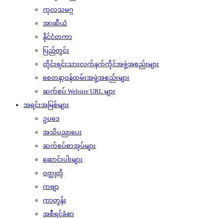
ကုလသမဂ္ဂ
အာဆီယံ
နိုင်ငံတကာ
ပြည်တွင်း
တိုင်းရင်းသားလက်နက်ကိုင်အဖွဲ့အစည်းများ
စေတနာ့ဝန်ထမ်းအဖွဲ့အစည်းများ
ဆက်စပ် Website URL များ
အရင်းအမြစ်များ
ဥပဒေ
အသိပညာပေး
ဆက်စပ်စာအုပ်များ
ဆောင်းပါးများ
ဝတ္ထုတို
ကဗျာ
ကာတွန်း
အစီရင်ခံစာ