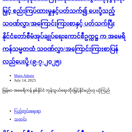
မြှင့် စည်းကြပ်ထားမှုနှင့်ပတ်သက်၍ ပေးပို့သည့်
သဝဏ်လွှာ/အကြောင်းကြားစာနှင့် ပတ်သက်ပြီး
နိုင်ငံတော်စီမံအုပ်ချုပ်ရေးကောင်စီဥက္ကဋ္ဌ က အမေရိ
ကန်သမ္မတထံ သဝဏ်လွှာ/အကြောင်းကြားစာပြန်
လည်ပေးပို့ (၉-၇-၂၀၂၅)
Main Admin
July 14, 2025
မြန်မာ-အမေရိကန် နှစ်နိုင်ငံ ကုန်သွယ်ရေးတိုးမြှင့်နိုင်မည်ဟု ယုံကြည်
ပြည်တွင်းရေးရာ
သတင်း