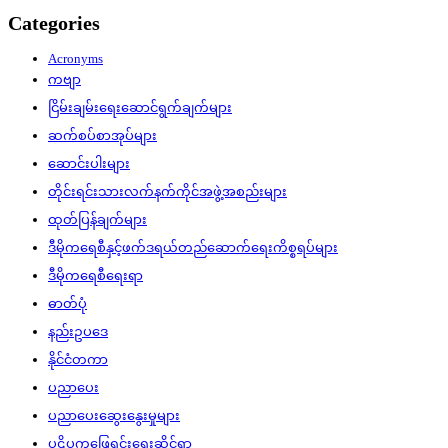
Categories
Acronyms
ကဗျာ
ငြိမ်းချမ်းရေးဆောင်ရွက်ချက်များ
ဆက်စပ်စာအုပ်များ
ဆောင်းပါးများ
တိုင်းရင်းသားလက်နက်ကိုင်အဖွဲ့အစည်းများ
ထုတ်ပြန်ချက်များ
ဒီမိုကရေစီနှင့်ဖက်ဒရယ်တည်ဆောက်‌ရေးကိစ္စရပ်များ
ဒီမိုကရေစီရေးရာ
ဓာတ်ပုံ
နည်းဥပဒေ
နိုင်ငံတကာ
ပညာပေး
ပညာပေးဆွေးနွေးမှုများ
ပဋိပက္ခဖြေရှင်းရေးဆိုင်ရာ