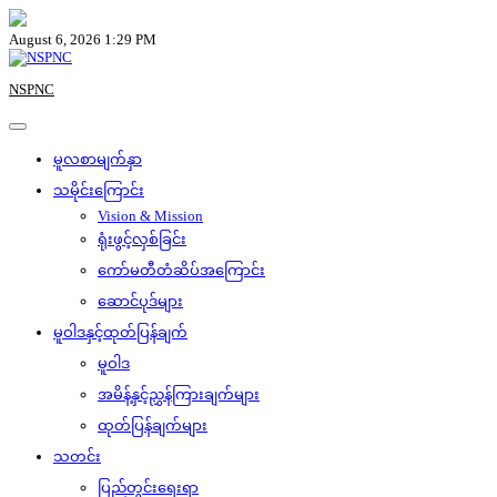
Skip
to
August 6, 2026 1:29 PM
content
NSPNC
မူလစာမျက်နှာ
သမိုင်းကြောင်း
Vision & Mission
ရုံးဖွင့်လှစ်ခြင်း
ကော်မတီတံဆိပ်အကြောင်း
ဆောင်ပုဒ်များ
မူဝါဒနှင့်ထုတ်ပြန်ချက်
မူဝါဒ
အမိန့်နှင့်ညွှန်ကြားချက်များ
ထုတ်ပြန်ချက်များ
သတင်း
ပြည်တွင်းရေးရာ