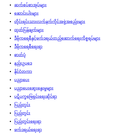
ဆက်စပ်စာအုပ်များ
ဆောင်းပါးများ
တိုင်းရင်းသားလက်နက်ကိုင်အဖွဲ့အစည်းများ
ထုတ်ပြန်ချက်များ
ဒီမိုကရေစီနှင့်ဖက်ဒရယ်တည်ဆောက်‌ရေးကိစ္စရပ်များ
ဒီမိုကရေစီရေးရာ
ဓာတ်ပုံ
နည်းဥပဒေ
နိုင်ငံတကာ
ပညာပေး
ပညာပေးဆွေးနွေးမှုများ
ပဋိပက္ခဖြေရှင်းရေးဆိုင်ရာ
ပြည်တွင်း
ပြည်တွင်း
ပြည်တွင်းရေးရာ
ဖက်ဒရယ်ရေးရာ