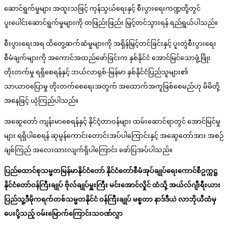
ဆောင်ရွက်မှုများ အထူးသဖြင့် ကုန်သွယ်ရေးနှင့် စီးပွားရေးကဏ္ဍတို့တွင်
ပူးပေါင်းဆောင်ရွက်မှုများကို တဖြည်းဖြည်း မြှင့်တင်သွားရန် ရည်ရွယ်ပါသည်။
စီးပွားရေးအရ ထိတွေ့ဆက်ဆံမှုများကို အရှိန်မြှင့်တင်ခြင်းနှင့် ပူးတွဲစီးပွားရေး
စီမံချက်များကို အကောင်အထည်ဖော်ခြင်းက နှစ်နိုင်ငံ အောင်မြင်သောဖွံ့ဖြိုး
တိုးတက်မှု ရရှိစေရန်နှင့် ဘယ်လာရုစ်-မြန်မာ နှစ်နိုင်ငံပြည်သူများ၏
သာယာဝပြောမှု တိုးတက်စေရေးအတွက် အထောက်အကူဖြစ်စေမည်ဟု မိမိတို့
အနေဖြင့် ယုံကြည်ပါသည်။
အဆွေတော် ကျန်းမာစေရန်နှင့် နိုင်ငံ့တာဝန်များ ထမ်းဆောင်ရာတွင် အောင်မြင်မှု
များ ရရှိပါစေရန် ဆုမွန်ကောင်းတောင်းအပ်ပါကြောင်းနှင့် အဆွေတော်အား အစဉ်
ချစ်ကြည် အလေးထားလျက်ရှိပါကြောင်း ဖော်ပြအပ်ပါသည်။
ပြည်ထောင်စုသမ္မတမြန်မာနိုင်ငံတော် နိုင်ငံတော်စီမံအုပ်ချုပ်ရေးကောင်စီဥက္ကဋ္ဌ
နိုင်ငံတော်ဝန်ကြီးချုပ် ဗိုလ်ချုပ်မှူးကြီး မင်းအောင်လှိုင် ထံသို့ အယ်လ်ဂျီးရီးယား
ပြည်သူ့ဒီမိုကရက်တစ်သမ္မတနိုင်ငံ ဝန်ကြီးချုပ် မစ္စတာ နာဒ်ဒီယဲ လာဘိုယီထံမှ
ပေးပို့သည့် ဝမ်းမြောက်ကြောင်းသဝဏ်လွှာ