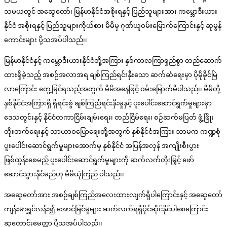
သမယတွင် အဆွေတော်၊ မြန်မာနိုင်ငံအစိုးရနှင့် ပြည်သူများအား ကမ္ဘောဒီးယား
နိုင်ငံ အစိုးရနှင့် ပြည်သူများကိုယ်စား မိမိမှ ဂုဏ်ယူဝမ်းမြောက်ကြောင်းနှင့် ဆုမွန်
ကောင်းများ ပို့သအပ်ပါသည်၊၊
မြန်မာနိုင်ငံနှင့် ကမ္ဘောဒီးယားနိုင်ငံတို့အကြား နှစ်ကာလကြာရှည်စွာ တည်ဆောက်
ထားရှိခဲ့သည့် အစဉ်အလာအရ ချစ်ကြည်ရင်းနှီးသော ဆက်ဆံရေးမှာ ပိုမိုခိုင်မြဲ
လာကြောင်း တွေ့မြင်ရသည့်အတွက် မိမိအနေဖြင့် ဝမ်းမြောက်မိပါသည်၊၊ မိမိတို့
နှစ်နိုင်ငံအကြားရှိ ရှိရင်းစွဲ ချစ်ကြည်ရင်းနှီးမှုနှင့် ပူးပေါင်းဆောင်ရွက်မှုများမှာ
ဒေသတွင်းနှင့် နိုင်ငံတကာငြိမ်းချမ်းရေး၊ တည်ငြိမ်ရေး၊ စဉ်ဆက်မပြတ် ဖွံ့ဖြိုး
တိုးတက်ရေးနှင့် သာယာဝပြောရေးတို့အတွက် နှစ်နိုင်ငံအကြား သာမက ကဏ္ဍစုံ
ပူးပေါင်းဆောင်ရွက်မှုများအောက်မှ နှစ်နိုင်ငံ အပြန်အလှန် အကျိုးစီးပွား
ဖြစ်ထွန်းစေမည့် ပူးပေါင်းဆောင်ရွက်မှုများကို ဆက်လက်တိုးမြှင့် ဖော်
ဆောင်သွားနိုင်မည်ဟု မိမိယုံကြည် ပါသည်၊၊
အဆွေတော်အား အစဉ်ချစ်ကြည်အလေးထားလျက်ရှိပါကြောင်းနှင့် အဆွေတော်
ကျန်းမာရွှင်လန်း၍ အောင်မြင်မှုများ ဆက်လက်ရရှိပိုင်ဆိုင်နိုင်ပါစေကြောင်း
ဆုတောင်းမေတ္တာ ပို့သအပ်ပါသည်၊၊