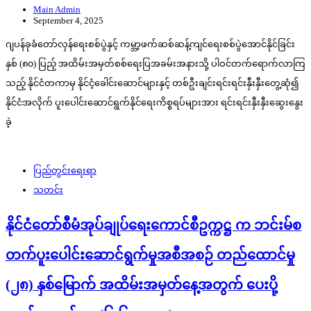
Main Admin
September 4, 2025
ဂျပန်ခုခံတော်လှန်ရေးစစ်ပွဲနှင့် ကမ္ဘာ့ဖက်ဆစ်ဆန့်ကျင်ရေးစစ်ပွဲအောင်နိုင်ခြင်း
နှစ် (၈၀) ပြည့် အထိမ်းအမှတ်စစ်ရေးပြအခမ်းအနားသို့ ပါဝင်တက်ရောက်လာကြ
သည့် နိုင်ငံတကာမှ နိုင်ငံ့ခေါင်းဆောင်များနှင့် တစ်ဦးချင်းရင်းရင်းနှီးနှီးတွေ့ဆုံ၍
နိုင်ငံအလိုက် ပူးပေါင်းဆောင်ရွက်နိုင်ရေးကိစ္စရပ်များအား ရင်းရင်းနှီးနှီးဆွေးနွေး
ခဲ့
ပြည်တွင်းရေးရာ
သတင်း
နိုင်ငံတော်စီမံအုပ်ချုပ်ရေးကောင်စီဥက္ကဋ္ဌ က ဘင်းမ်စ
တက်ပူးပေါင်းဆောင်ရွက်မှုအစီအစဉ် တည်ထောင်မှု
(၂၈) နှစ်မြောက် အထိမ်းအမှတ်နေ့အတွက် ပေးပို့