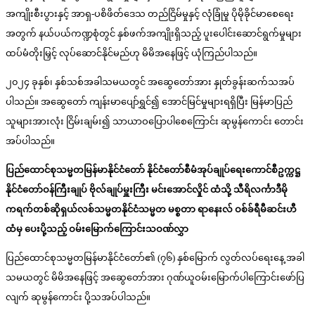
အကျိုးစီးပွားနှင့် အာရှ-ပစိဖိတ်ဒေသ တည်ငြိမ်မှုနှင့် လုံခြုံမှု ပိုမိုခိုင်မာစေရေး
အတွက် နယ်ပယ်ကဏ္ဍစုံတွင် နှစ်ဖက်အကျိုးရှိသည့် ပူးပေါင်းဆောင်ရွက်မှုများ
ထပ်မံတိုးမြှင့် လုပ်ဆောင်နိုင်မည်ဟု မိမိအနေဖြင့် ယုံကြည်ပါသည်။
၂၀၂၄ ခုနှစ်၊ နှစ်သစ်အခါသမယတွင် အဆွေတော်အား နှုတ်ခွန်းဆက်သအပ်
ပါသည်။ အဆွေတော် ကျန်းမာပျော်ရွှင်၍ အောင်မြင်မှုများရရှိပြီး မြန်မာပြည်
သူများအားလုံး ငြိမ်းချမ်း၍ သာယာဝပြောပါစေကြောင်း ဆုမွန်ကောင်း တောင်း
အပ်ပါသည်။
ပြည်ထောင်စုသမ္မတမြန်မာနိုင်ငံတော် နိုင်ငံတော်စီမံအုပ်ချုပ်ရေးကောင်စီဥက္ကဋ္ဌ
နိုင်ငံတော်ဝန်ကြီးချုပ် ဗိုလ်ချုပ်မှူးကြီး မင်းအောင်လှိုင် ထံသို့ သီရိလင်္ကာဒီမို
ကရက်တစ်ဆိုရှယ်လစ်သမ္မတနိုင်ငံသမ္မတ မစ္စတာ ရာနေးလ် ဝစ်ခ်ရီမီဆင်းဟီ
ထံမှ ပေးပို့သည့် ဝမ်းမြောက်ကြောင်းသဝဏ်လွှာ
ပြည်ထောင်စုသမ္မတမြန်မာနိုင်ငံတော်၏ (၇၆) နှစ်မြောက် လွတ်လပ်ရေးနေ့ အခါ
သမယတွင် မိမိအနေဖြင့် အဆွေတော်အား ဂုဏ်ယူဝမ်းမြောက်ပါကြောင်းဖော်ပြ
လျက် ဆုမွန်ကောင်း ပို့သအပ်ပါသည်။