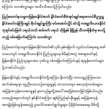
ကြောင်း သဝဏ်လွှာများ အသီးသီးပေးပို့ကြပါသည်။
ပြည်ထောင်စုသမ္မတမြန်မာနိုင်ငံတော် နိုင်ငံတော်စီမံအုပ်ချုပ်ရေးကောင်စီဥက္ကဋ္ဌ
နိုင်ငံတော်ဝန်ကြီးချုပ် ဗိုလ်ချုပ်မှူးကြီး မင်းအောင်လှိုင် ထံသို့ ကမ္ဘောဒီးယားနိုင်ငံ
ဘုရင်မင်းမြတ် ပရယ်ဘတ် ဆမ်ဒက် ပရယ် ဘိုရိုနစ် နိုရိုဒွန် သီဟာမိုနီထံမှ ပေးပို့
သည့် ဝမ်းမြောက်ကြောင်း သဝဏ်လွှာ
ပြည်ထောင်စုသမ္မတမြန်မာနိုင်ငံတော်၏ (၇၆) နှစ်မြောက် လွတ်လပ်ရေးနေ့ အခါ
သမယတွင် ကမ္ဘောဒီးယားနိုင်ငံ ပြည်သူများမှ မိမိနှင့်အတူ အဆွေတော်နှင့်
မြန်မာနိုင်ငံ ပြည်သူများအား ဂုဏ်ယူ ဝမ်းမြောက်ကြောင်းနှင့် ဆုမွန်ကောင်းများ
ပို့သအပ်ပါသည်၊၊
မြန်မာနိုင်ငံနှင့် ကမ္ဘောဒီးယားနိုင်ငံတို့အကြား နီးကပ်ပြီး ကာလရှည်ကြာသော
ဆက်ဆံရေးမှာ တူညီသောယဉ်ကျေးမှုနှင့် ဘာသာတရား ဓလေ့ထုံးတမ်းများ၊
အပြန်အလှန်လေးစားမှုနှင့် နားလည်မှုတို့အပေါ် အခြေခံထားခြင်းဖြစ်ပါသည်။
လာမည့်အနာဂတ်တွင် နှစ်နိုင်ငံအကြား ချစ်ကြည်ရင်းနှီးမှုနှင့် အပြန်အလှန်
အကျိုးဖြစ်ထွန်းစေမည့် ပူးပေါင်းဆောင်ရွက်မှုများ ပိုမိုခိုင်မာစေရေး မိမိတို့