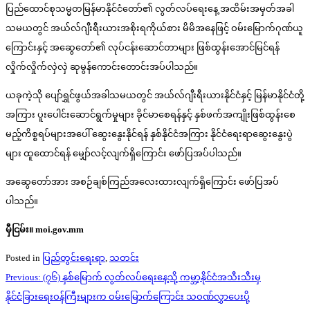
ပြည်ထောင်စုသမ္မတမြန်မာနိုင်ငံတော်၏ လွတ်လပ်ရေးနေ့ အထိမ်းအမှတ်အခါ
သမယတွင် အယ်လ်ဂျီးရီးယားအစိုးရကိုယ်စား မိမိအနေဖြင့် ဝမ်းမြောက်ဂုဏ်ယူ
ကြောင်းနှင့် အဆွေတော်၏ လုပ်ငန်းဆောင်တာများ ဖြစ်ထွန်းအောင်မြင်ရန်
လှိုက်လှိုက်လှဲလှဲ ဆုမွန်ကောင်းတောင်းအပ်ပါသည်။
ယခုကဲ့သို ပျော်ရွှင်ဖွယ်အခါသမယတွင် အယ်လ်ဂျီးရီးယားနိုင်ငံနှင့် မြန်မာနိုင်ငံတို့
အကြား ပူးပေါင်းဆောင်ရွက်မှုများ ခိုင်မာစေရန်နှင့် နှစ်ဖက်အကျိုးဖြစ်ထွန်းစေ
မည့်ကိစ္စရပ်များအပေါ် ဆွေးနွေးနိုင်ရန် နှစ်နိုင်ငံအကြား နိုင်ငံရေးရာဆွေးနွေးပွဲ
များ ထူထောင်ရန် မျှော်လင့်လျက်ရှိကြောင်း ဖော်ပြအပ်ပါသည်။
အဆွေတော်အား အစဉ်ချစ်ကြည်အလေးထားလျက်ရှိကြောင်း ဖော်ပြအပ်
ပါသည်။
မှီငြမ်း။
moi.gov.mm
Posted in
ပြည်တွင်းရေးရာ
,
သတင်း
Post
Previous:
(၇၆) နှစ်မြောက် လွတ်လပ်ရေးနေ့သို့ ကမ္ဘာ့နိုင်ငံအသီးသီးမှ
navigation
နိုင်ငံခြားရေးဝန်ကြီးများက ဝမ်းမြောက်ကြောင်း သဝဏ်လွှာပေးပို့