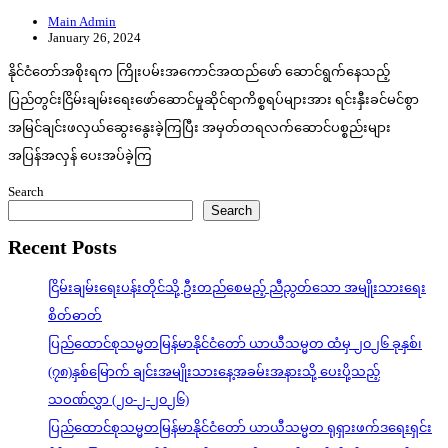
Main Admin
January 26, 2024
နိုင်ငံတော်အစိုးရက ကြိုးပမ်းအကောင်အထည်ဖော် ဆောင်ရွက်နေသည့်
ပြည်တွင်းငြိမ်းချမ်းရေးဖော်ဆောင်မှုဆိုင်ရာကိစ္စရပ်များအား ရင်းနှီးခင်မင်စွာ
အမြင်ချင်းဖလှယ်ဆွေးနွေးခဲ့ကြပြီး အမှတ်တရလက်ဆောင်ပစ္စည်းများ
အပြန်အလှန် ပေးအပ်ခဲ့ကြ
Search
Search
Recent Posts
ငြိမ်းချမ်းရေးပန်းတိုင်သို့ ဦးတည်စေမည့် ညီညွတ်သော အမျိုးသားရေး
စိတ်ဓာတ်
ပြည်ထောင်စုသမ္မတမြန်မာနိုင်ငံတော် ယာယီသမ္မတ ထံမှ ၂၀၂၆ ခုနှစ်၊
(၇၈)နှစ်မြောက် ချင်းအမျိုးသားနေ့အခမ်းအနားသို့ ပေးပို့သည့်
သဝဏ်လွှာ (၂၀-၂-၂၀၂၆)
ပြည်ထောင်စုသမ္မတမြန်မာနိုင်ငံတော် ယာယီသမ္မတ ရုရှားဖက်ဒရေးရှင်း