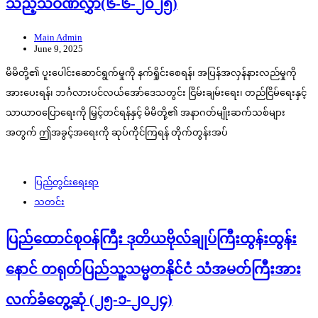
သည့်သဝဏ်လွှာ(၆-၆-၂၀၂၅)
Main Admin
June 9, 2025
မိမိတို့၏ ပူးပေါင်းဆောင်ရွက်မှုကို နက်ရှိုင်းစေရန်၊ အပြန်အလှန်နားလည်မှုကို
အားပေးရန်၊ ဘင်္ဂလားပင်လယ်အော်ဒေသတွင်း ငြိမ်းချမ်းရေး၊ တည်ငြိမ်ရေးနှင့်
သာယာဝပြောရေးကို မြှင့်တင်ရန်နှင့် မိမိတို့၏ အနာဂတ်မျိုးဆက်သစ်များ
အတွက် ဤအခွင့်အရေးကို ဆုပ်ကိုင်ကြရန် တိုက်တွန်းအပ်
ပြည်တွင်းရေးရာ
သတင်း
ပြည်ထောင်စုဝန်ကြီး ဒုတိယဗိုလ်ချုပ်ကြီးထွန်းထွန်း
နောင် တရုတ်ပြည်သူ့သမ္မတနိုင်ငံ သံအမတ်ကြီးအား
လက်ခံတွေ့ဆုံ (၂၅-၁-၂၀၂၄)