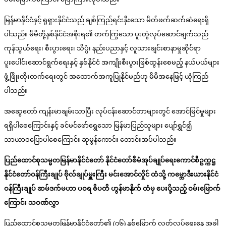
မြန်မာနိုင်ငံနှင့် ရုရှားနိုင်ငံသည် ချစ်ကြည်ရင်းနှီးသော မိတ်ဖက်ဆက်ဆံရေးရှိ
ပါသည်။ မိမိတို့နှစ်နိုင်ငံအစိုးရ၏ တက်ကြွသော ပူးတွဲလုပ်ဆောင်ချက်သည်
ကုန်သွယ်ရေး၊ စီးပွားရေး၊ သိပ္ပံ၊ နည်းပညာနှင့် လူသားချင်းစာနာမှုဆိုင်ရာ
ပူးပေါင်းဆောင်ရွက်ရေးနှင့် နှစ်နိုင်ငံ အကျိုးစီးပွားဖြစ်ထွန်းစေမည့် နယ်ပယ်များ
ဖွံ့ဖြိုးတိုးတက်ရေးတွင် အထောက်အကူပြုနိုင်မည်ဟု မိမိအနေဖြင့် ယုံကြည်
ပါသည်။
အဆွေတော် ကျန်းမာချမ်းသာပြီး လုပ်ငန်းဆောင်တာများတွင် အောင်မြင်မှုများ
ရရှိပါစေကြောင်းနှင့် ခင်မင်ဖော်ရွေသော မြန်မာပြည်သူများ ပျော်ရွှင်၍
သာယာဝပြောပါစေကြောင်း ဆုမွန်ကောင်း တောင်းအပ်ပါသည်။
ပြည်ထောင်စုသမ္မတမြန်မာနိုင်ငံတော် နိုင်ငံတော်စီမံအုပ်ချုပ်ရေးကောင်စီဥက္ကဋ္ဌ
နိုင်ငံတော်ဝန်ကြီးချုပ် ဗိုလ်ချုပ်မှူးကြီး မင်းအောင်လှိုင် ထံသို့ ကမ္ဘောဒီးယားနိုင်ငံ
ဝန်ကြီးချုပ် ဆမ်ဒက်မဟာ ပဝရ ဓိပတိ ဟွန်မာနိုက် ထံမှ ပေးပို့သည့် ဝမ်းမြောက်
ကြောင်း သဝဏ်လွှာ
ပြည်ထောင်စုသမ္မတမြန်မာနိုင်ငံတော်၏ (၇၆) နှစ်မြောက် လွတ်လပ်ရေးနေ့ အခါ