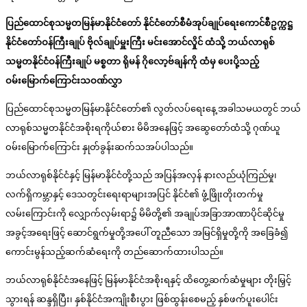
ပြည်ထောင်စုသမ္မတမြန်မာနိုင်ငံတော် နိုင်ငံတော်စီမံအုပ်ချုပ်ရေးကောင်စီဥက္ကဋ္ဌ
နိုင်ငံတော်ဝန်ကြီးချုပ် ဗိုလ်ချုပ်မှူးကြီး မင်းအောင်လှိုင် ထံသို့ ဘယ်လာရုစ်
သမ္မတနိုင်ငံဝန်ကြီးချုပ် မစ္စတာ ရိုမန် ဂိုလော့ဗ်ချန်ကို ထံမှ ပေးပို့သည့်
ဝမ်းမြောက်ကြောင်းသဝဏ်လွှာ
ပြည်ထောင်စုသမ္မတမြန်မာနိုင်ငံတော်၏ လွတ်လပ်ရေးနေ့ အခါသမယတွင် ဘယ်
လာရုစ်သမ္မတနိုင်ငံအစိုးရကိုယ်စား မိမိအနေဖြင့် အဆွေတော်ထံသို့ ဂုဏ်ယူ
ဝမ်းမြောက်ကြောင်း နှုတ်ခွန်းဆက်သအပ်ပါသည်။
ဘယ်လာရုစ်နိုင်ငံနှင့် မြန်မာနိုင်ငံတို့သည် အပြန်အလှန် နားလည်ယုံကြည်မှု၊
လက်ရှိကမ္ဘာနှင့် ဒေသတွင်းရေးရာများအပြင် နိုင်ငံ၏ ဖွံ့ဖြိုးတိုးတက်မှု
လမ်းကြောင်းကို လျှောက်လှမ်းရာ၌ မိမိတို့၏ အချုပ်အခြာအာဏာပိုင်ဆိုင်မှု
အခွင့်အရေးဖြင့် ဆောင်ရွက်မှုတို့အပေါ် တူညီသော အမြင်ရှိမှုတို့ကို အခြေခံ၍
ကောင်းမွန်သည့်ဆက်ဆံရေးကို တည်ဆောက်ထားပါသည်။
ဘယ်လာရုစ်နိုင်ငံအနေဖြင့် မြန်မာနိုင်ငံအစိုးရနှင့် ထိတွေ့ဆက်ဆံမှုများ တိုးမြှင့်
သွားရန် ဆန္ဒရှိပြီး၊ နှစ်နိုင်ငံအကျိုးစီးပွား ဖြစ်ထွန်းစေမည့် နှစ်ဖက်ပူးပေါင်း