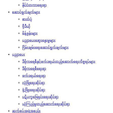
နိုင်ငံတကာရေးရာ
ဆောင်ရွက်ချက်များ
ဓာတ်ပုံ
ဗွီဒီယို
မိန့်ခွန်းများ
ပညာပေးဆွေးနွေးမှုများ
ငြိမ်းချမ်းရေးဆောင်ရွက်ချက်များ
ပညာပေး
ဒီမိုကရေစီနှင့်ဖက်ဒရယ်တည်ဆောက်‌ရေးကိစ္စရပ်များ
ဒီမိုကရေစီရေးရာ
ဖက်ဒရယ်ရေးရာ
လုံခြုံရေးဆိုင်ရာ
ဖွံ့ဖြိုးရေးဆိုင်ရာ
ပဋိပက္ခဖြေရှင်းရေးဆိုင်ရာ
ယုံကြည်မှုတည်ဆောက်ရေးဆိုင်ရာ
ဆက်စပ်အဖွဲ့အစည်း