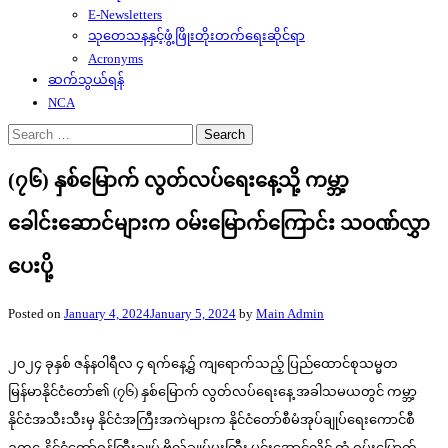
E-Newsletters
သုတေသနနှင့်ဖွံ့ဖြိုးတိုးတက်ရေးဆိုင်ရာ
Acronyms
ဆက်သွယ်ရန်
NCA
Search
for:
(၇၆) နှစ်မြောက် လွတ်လပ်ရေးနေ့သို့ ကမ္ဘာ့
ခေါင်းဆောင်များက ဝမ်းမြောက်ကြောင်း သဝဏ်လွှာ
ပေးပို့
Posted on
January 4, 2024
January 5, 2024
by
Main Admin
၂၀၂၄ ခုနှစ် ဇန်နဝါရီလ ၄ ရက်နေ့၌ ကျရောက်သည့် ပြည်ထောင်စုသမ္မတ
မြန်မာနိုင်ငံတော်၏ (၇၆) နှစ်မြောက် လွတ်လပ်ရေးနေ့ အခါသမယတွင် ကမ္ဘာ့
နိုင်ငံအသီးသီးမှ နိုင်ငံအကြီးအကဲများက နိုင်ငံတော်စီမံအုပ်ချုပ်ရေးကောင်စီ
ဥက္ကဋ္ဌ နိုင်ငံတော်ဝန်ကြီးချုပ် ဗိုလ်ချုပ်မှူးကြီး မင်းအောင်လှိုင် ထံ ဝမ်းမြောက်