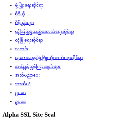
ဖွံ့ဖြိုးရေးဆိုင်ရာ
ဗွီဒီယို
မိန့်ခွန်းများ
ယုံကြည်မှုတည်ဆောက်ရေးဆိုင်ရာ
လုံခြုံရေးဆိုင်ရာ
သတင်း
သုတေသနနှင့်ဖွံ့ဖြိုးတိုးတက်ရေးဆိုင်ရာ
အမိန့်နှင့်ညွှန်ကြားချက်များ
အသိပညာပေး
အာဆီယံ
ဥပဒေ
ဥပဒေ
Alpha SSL Site Seal