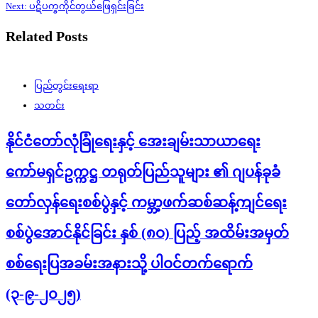
Next:
ပဋိပက္ခကိုင်တွယ်ဖြေရှင်းခြင်း
Related Posts
ပြည်တွင်းရေးရာ
သတင်း
နိုင်ငံတော်လုံခြုံရေးနှင့် အေးချမ်းသာယာရေး
ကော်မရှင်ဥက္ကဋ္ဌ တရုတ်ပြည်သူများ ၏ ဂျပန်ခုခံ
တော်လှန်ရေးစစ်ပွဲနှင့် ကမ္ဘာ့ဖက်ဆစ်ဆန့်ကျင်ရေး
စစ်ပွဲအောင်နိုင်ခြင်း နှစ် (၈ဝ) ပြည့် အထိမ်းအမှတ်
စစ်ရေးပြအခမ်းအနားသို့ ပါဝင်တက်ရောက်
(၃-၉-၂၀၂၅)