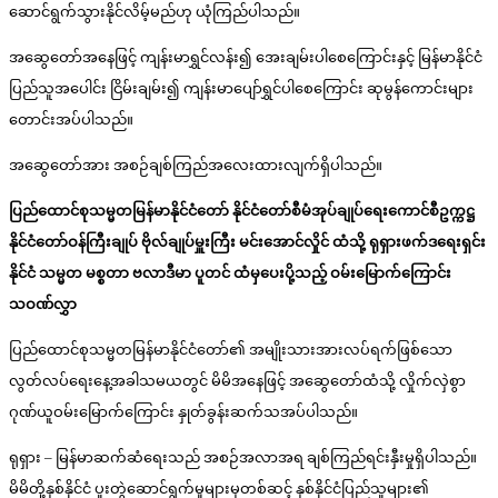
ဆောင်ရွက်သွားနိုင်လိမ့်မည်ဟု ယုံကြည်ပါသည်။
အဆွေတော်အနေဖြင့် ကျန်းမာရွှင်လန်း၍ အေးချမ်းပါစေကြောင်းနှင့် မြန်မာနိုင်ငံ
ပြည်သူအပေါင်း ငြိမ်းချမ်း၍ ကျန်းမာပျော်ရွှင်ပါစေကြောင်း ဆုမွန်ကောင်းများ
တောင်းအပ်ပါသည်။
အဆွေတော်အား အစဉ်ချစ်ကြည်အလေးထားလျက်ရှိပါသည်။
ပြည်ထောင်စုသမ္မတမြန်မာနိုင်ငံတော် နိုင်ငံတော်စီမံအုပ်ချုပ်ရေးကောင်စီဥက္ကဋ္ဌ
နိုင်ငံတော်ဝန်ကြီးချုပ် ဗိုလ်ချုပ်မှူးကြီး မင်းအောင်လှိုင် ထံသို့ ရုရှားဖက်ဒရေးရှင်း
နိုင်ငံ သမ္မတ မစ္စတာ ဗလာဒီမာ ပူတင် ထံမှပေးပို့သည့် ဝမ်းမြောက်ကြောင်း
သဝဏ်လွှာ
ပြည်ထောင်စုသမ္မတမြန်မာနိုင်ငံတော်၏ အမျိုးသားအားလပ်ရက်ဖြစ်သော
လွတ်လပ်ရေးနေ့အခါသမယတွင် မိမိအနေဖြင့် အဆွေတော်ထံသို့ လှိုက်လှဲစွာ
ဂုဏ်ယူဝမ်းမြောက်ကြောင်း နှုတ်ခွန်းဆက်သအပ်ပါသည်။
ရုရှား – မြန်မာဆက်ဆံရေးသည် အစဉ်အလာအရ ချစ်ကြည်ရင်းနှီးမှုရှိပါသည်။
မိမိတို့နှစ်နိုင်ငံ ပူးတွဲဆောင်ရွက်မှုများမှတစ်ဆင့် နှစ်နိုင်ငံပြည်သူများ၏