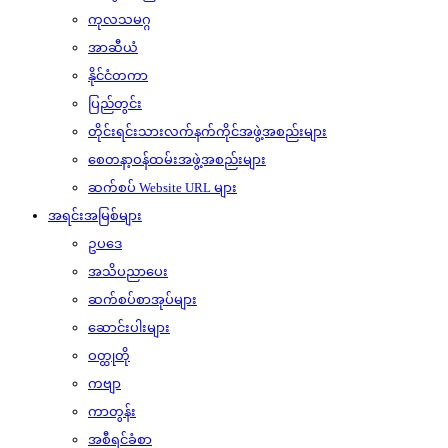
ကုလသမဂ္ဂ
အာဆီယံ
နိုင်ငံတကာ
ပြည်တွင်း
တိုင်းရင်းသားလက်နက်ကိုင်အဖွဲ့အစည်းများ
စေတနာ့ဝန်ထမ်းအဖွဲ့အစည်းများ
ဆက်စပ် Website URL များ
အရင်းအမြစ်များ
ဥပဒေ
အသိပညာပေး
ဆက်စပ်စာအုပ်များ
ဆောင်းပါးများ
ဝတ္ထုတို
ကဗျာ
ကာတွန်း
အစီရင်ခံစာ