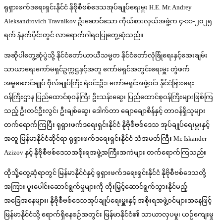
ရုရှားဖက်ဒရေးရှင်းနိုင်ငံ နိုဗိုစီဗစ်ဒေသအုပ်ချုပ်ရေးမှူး H.E. Mr. Andrey
Aleksandrovich Travnikov ဦးဆောင်သော ကိုယ်စားလှယ်အဖွဲ့က ၄-၁၁-၂၀၂၅
ရက် နံနက်ပိုင်းတွင် လာရောက်ဂါရဝပြုတွေ့ဆုံသည်။
အဆိုပါတွေ့ဆုံပွဲသို့ နိုင်ငံတော်ယာယီသမ္မတ နိုင်ငံတော်လုံခြုံရေးနှင့်အေးချမ်း
သာယာရေးကော်မရှင်ဥက္ကဋ္ဌနှင့်အတူ ကော်မရှင်အတွင်းရေးမှူး တွဲဖက်
အမှုဆောင်ချုပ် ဗိုလ်ချုပ်ကြီး ရဲဝင်းဦး၊ ကော်မရှင်အဖွဲ့ဝင်၊ နိုင်ငံခြားရေး
ဝန်ကြီးဌာန ပြည်ထောင်စုဝန်ကြီး ဦးသန်းဆွေ၊ ပြည်ထောင်စုဝန်ကြီးများဖြစ်ကြ
သည့် ဦးတင်ဦးလွင်၊ ဦးချစ်ဆွေ၊ ဒေါက်တာ ချောချောစိန်နှင့် တာဝန်ရှိသူများ
တက်ရောက်ကြပြီး ရုရှားဖက်ဒရေးရှင်းနိုင်ငံ နိုဗိုစီဗစ်ဒေသ အုပ်ချုပ်ရေးမှူးနှင့်
အတူ မြန်မာနိုင်ငံဆိုင်ရာ ရုရှားဖက်ဒရေးရှင်းနိုင်ငံ သံအမတ်ကြီး Mr. Iskander
Azizov နှင့် နိုဗိုစီဗစ်ဒေသအစိုးရအဖွဲ့အကြီးအကဲများ တက်ရောက်ကြသည်။
ထိုသို့တွေ့ဆုံရာတွင် မြန်မာနိုင်ငံနှင့် ရုရှားဖက်ဒရေးရှင်းနိုင်ငံ နိုဗိုစီဗစ်ဒေသတို့
အကြား ပူးပေါင်းဆောင်ရွက်မှုများကို တိုးမြှင့်ဆောင်ရွက်သွားနိုင်မည့်
အခြေအနေများ၊ နိုဗိုစီဗစ်ဒေသအုပ်ချုပ်ရေးမှူးနှင့် အစိုးရအဖွဲ့ဝင်များအနေဖြင့်
မြန်မာနိုင်ငံသို့ ရောက်ရှိနေစဉ်အတွင်း မြန်မာနိုင်ငံ၏ သာယာလှပမှု၊ ယဉ်ကျေးမှု