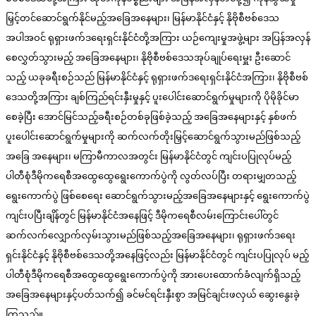
မြှင့်တင်ဆောင်ရွက်နိုင်မည့်အခြေအနေများ၊ မြန်မာနိုင်ငံနှင့် နိုဗိုစီဗစ်ဒေသ
အပါအဝင် ရုရှားဖက်ဒရေးရှင်းနိုင်ငံတို့အကြား ယဉ်ကျေးမှုအဖွဲ့များ အပြန်အလှန်
စေလွှတ်သွားမည့် အခြေအနေများ၊ နိုဗိုစီဗစ်ဒေသအုပ်ချုပ်ရေးမှူး ဦးဆောင်
သည့် ယခုခရီးစဉ်သည် မြန်မာနိုင်ငံနှင့် ရုရှားဖက်ဒရေးရှင်းနိုင်ငံအကြား၊ နိုဗိုစီဗစ်
ဒေသတို့အကြား ချစ်ကြည်ရင်းနှီးမှုနှင့် ပူးပေါင်းဆောင်ရွက်မှုများကို ပိုမိုခိုင်မာ
စေခဲ့ပြီး အောင်မြင်သည့်ခရီးစဉ်တစ်ခုဖြစ်ခဲ့သည့် အခြေအနေများနှင့် နှစ်ဖက်
ပူးပေါင်းဆောင်ရွက်မှုများကို ဆက်လက်တိုးမြှင့်ဆောင်ရွက်သွားမည်ဖြစ်သည့်
အခြေ အနေများ၊ မကြာမီကာလအတွင်း မြန်မာနိုင်ငံတွင် ကျင်းပပြုလုပ်မည့်
ပါတီစုံဒီမိုကရေစီအထွေထွေရွေးကောက်ပွဲကို လွတ်လပ်ပြီး တရားမျှတသည့်
ရွေးကောက်ပွဲ ဖြစ်စေရေး ဆောင်ရွက်သွားမည့်အခြေအနေများနှင့် ရွေးကောက်ပွဲ
ကျင်းပပြီးချိန်တွင် မြန်မာနိုင်ငံအနေဖြင့် ဒီမိုကရေစီလမ်းကြောင်းပေါ်တွင်
ဆက်လက်လျှောက်လှမ်းသွားမည်ဖြစ်သည့်အခြေအနေများ၊ ရုရှားဖက်ဒရေး
ရှင်းနိုင်ငံနှင့် နိုဗိုစီဗစ်ဒေသတို့အနေဖြင့်လည်း မြန်မာနိုင်ငံတွင် ကျင်းပပြုလုပ် မည့်
ပါတီစုံဒီမိုကရေစီအထွေထွေရွေးကောက်ပွဲကို အားပေးထောက်ခံလျက်ရှိသည့်
အခြေအနေများနှင့်ပတ်သက်၍ ခင်မင်ရင်းနှီးစွာ အမြင်ချင်းဖလှယ် ဆွေးနွေးခဲ့
ကြသည်။