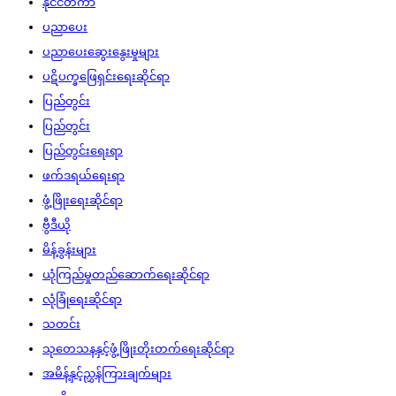
နိုင်ငံတကာ
ပညာပေး
ပညာပေးဆွေးနွေးမှုများ
ပဋိပက္ခဖြေရှင်းရေးဆိုင်ရာ
ပြည်တွင်း
ပြည်တွင်း
ပြည်တွင်းရေးရာ
ဖက်ဒရယ်ရေးရာ
ဖွံ့ဖြိုးရေးဆိုင်ရာ
ဗွီဒီယို
မိန့်ခွန်းများ
ယုံကြည်မှုတည်ဆောက်ရေးဆိုင်ရာ
လုံခြုံရေးဆိုင်ရာ
သတင်း
သုတေသနနှင့်ဖွံ့ဖြိုးတိုးတက်ရေးဆိုင်ရာ
အမိန့်နှင့်ညွှန်ကြားချက်များ