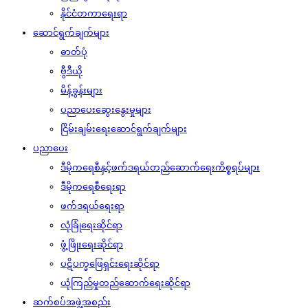
နိုင်ငံတကာရေးရာ
ဆောင်ရွက်ချက်များ
ဓာတ်ပုံ
ဗွီဒီယို
မိန့်ခွန်းများ
ပညာပေးဆွေးနွေးမှုများ
ငြိမ်းချမ်းရေးဆောင်ရွက်ချက်များ
ပညာပေး
ဒီမိုကရေစီနှင့်ဖက်ဒရယ်တည်ဆောက်‌ရေးကိစ္စရပ်များ
ဒီမိုကရေစီရေးရာ
ဖက်ဒရယ်ရေးရာ
လုံခြုံရေးဆိုင်ရာ
ဖွံ့ဖြိုးရေးဆိုင်ရာ
ပဋိပက္ခဖြေရှင်းရေးဆိုင်ရာ
ယုံကြည်မှုတည်ဆောက်ရေးဆိုင်ရာ
ဆက်စပ်အဖွဲ့အစည်း