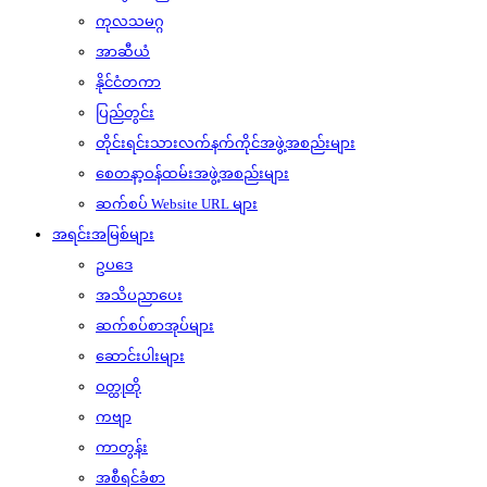
ကုလသမဂ္ဂ
အာဆီယံ
နိုင်ငံတကာ
ပြည်တွင်း
တိုင်းရင်းသားလက်နက်ကိုင်အဖွဲ့အစည်းများ
စေတနာ့ဝန်ထမ်းအဖွဲ့အစည်းများ
ဆက်စပ် Website URL များ
အရင်းအမြစ်များ
ဥပဒေ
အသိပညာပေး
ဆက်စပ်စာအုပ်များ
ဆောင်းပါးများ
ဝတ္ထုတို
ကဗျာ
ကာတွန်း
အစီရင်ခံစာ