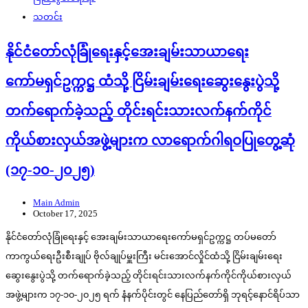
သတင်း
နိုင်ငံတော်လုံခြုံရေးနှင့်အေးချမ်းသာယာရေး
ကော်မရှင်ဥက္ကဋ္ဌ ထံသို့ ငြိမ်းချမ်းရေးဆွေးနွေးပွဲသို့
တက်ရောက်ခဲ့သည့် တိုင်းရင်းသားလက်နက်ကိုင်
ကိုယ်စားလှယ်အဖွဲ့များက လာရောက်ဂါရဝပြုတွေ့ဆုံ
(၁၇-၁၀-၂၀၂၅)
Main Admin
October 17, 2025
နိုင်ငံတော်လုံခြုံရေးနှင့် အေးချမ်းသာယာရေးကော်မရှင်ဥက္ကဋ္ဌ တပ်မတော်
ကာကွယ်ရေးဦးစီးချုပ် ဗိုလ်ချုပ်မှူးကြီး မင်းအောင်လှိုင်ထံသို့ ငြိမ်းချမ်းရေး
ဆွေးနွေးပွဲသို့ တက်ရောက်ခဲ့သည့် တိုင်းရင်းသားလက်နက်ကိုင်ကိုယ်စားလှယ်
အဖွဲ့များက ၁၇-၁၀-၂၀၂၅ ရက် နံနက်ပိုင်းတွင် နေပြည်တော်ရှိ ဘုရင့်နောင်ရိပ်သာ