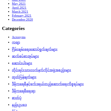
May 2021
April 2021
March 2021
February 2021
December 2020
Categories
Acronyms
ကဗျာ
ငြိမ်းချမ်းရေးဆောင်ရွက်ချက်များ
ဆက်စပ်စာအုပ်များ
ဆောင်းပါးများ
တိုင်းရင်းသားလက်နက်ကိုင်အဖွဲ့အစည်းများ
ထုတ်ပြန်ချက်များ
ဒီမိုကရေစီနှင့်ဖက်ဒရယ်တည်ဆောက်‌ရေးကိစ္စရပ်များ
ဒီမိုကရေစီရေးရာ
ဓာတ်ပုံ
နည်းဥပဒေ