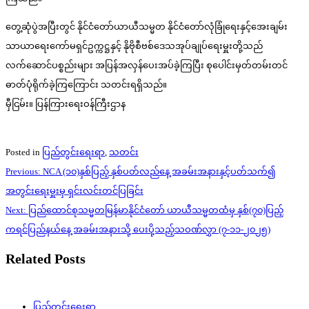
တွေ့ဆုံပွဲအပြီးတွင် နိုင်ငံတော်ယာယီသမ္မတ နိုင်ငံတော်လုံခြုံရေးနှင့်အေးချမ်း
သာယာရေးကော်မရှင်ဥက္ကဋ္ဌနှင့် နိုဗိုစီဗစ်ဒေသအုပ်ချုပ်ရေးမှူးတို့သည်
လက်ဆောင်ပစ္စည်းများ အပြန်အလှန်ပေးအပ်ခဲ့ကြပြီး စုပေါင်းမှတ်တမ်းတင်
ဓာတ်ပုံရိုက်ခဲ့ကြကြောင်း သတင်းရရှိသည်။
မှီငြမ်း။ ပြန်ကြားရေးဝန်ကြီးဌာန
Posted in
ပြည်တွင်းရေးရာ
,
သတင်း
Post
Previous:
NCA (၁၀)နှစ်ပြည့် နှစ်ပတ်လည်နေ့ အခမ်းအနားနှင့်ပတ်သက်၍
navigation
အတွင်းရေးမှူးမှ ရှင်းလင်းတင်ပြခြင်း
Next:
ပြည်ထောင်စုသမ္မတမြန်မာနိုင်ငံတော် ယာယီသမ္မတထံမှ နှစ်(၇၀)ပြည့်
ကရင်ပြည်နယ်နေ့ အခမ်းအနားသို့ ပေးပို့သည့်သဝဏ်လွှာ (၇-၁၁-၂၀၂၅)
Related Posts
ပြည်တွင်းရေးရာ