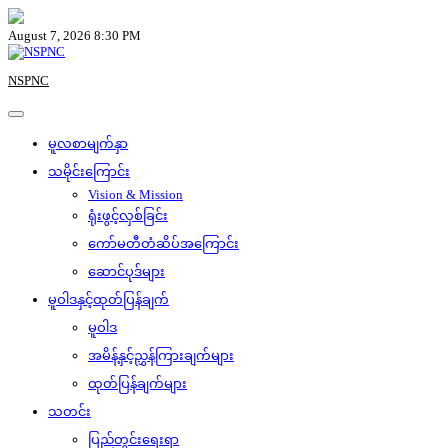
Skip
to
August 7, 2026 8:30 PM
content
NSPNC
မူလစာမျက်နှာ
သမိုင်းကြောင်း
Vision & Mission
ရုံးဖွင့်လှစ်ခြင်း
ကော်မတီတံဆိပ်အကြောင်း
ဆောင်ပုဒ်များ
မူဝါဒနှင့်ထုတ်ပြန်ချက်
မူဝါဒ
အမိန့်နှင့်ညွှန်ကြားချက်များ
ထုတ်ပြန်ချက်များ
သတင်း
ပြည်တွင်းရေးရာ