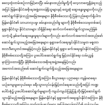
ဓလေ့ထုံးတမ်းစဉ်လာမြင့်မားပြီး ခမ်းနားထည်ဝါမှုတို့ကို လေ့လာတွေ့ရှိခဲ့ရသည့်
အပြင် မြန်မာနိုင်ငံအစိုးရအဖွဲ့တာဝန်ရှိသူများနှင့် တွေ့ဆုံ ဆွေးနွေးမှုများကိုလည်း
ဆောင်ရွက်နိုင်ခဲ့သည့်အခြေအနေများ၊ နိုဗိုစီဗစ်ဒေသသို့ ပြန်လည်ရောက်ရှိပါက
မြန်မာနိုင်ငံ၏ သာယာလှပမှု၊ ခမ်းနားထည်ဝါမှု များကို နိုဗိုစီဗစ်ဒေသမှတစ်ဆင့်
ရုရှားနိုင်ငံသူ၊ နိုင်ငံသားများ သိရှိနိုင်ရေး ဆက်လက်ဆောင်ရွက်သွားမည်ဖြစ်
သကဲ့သို့ နှစ်ဖက်ဆွေးနွေးမှုရလဒ်များကိုလည်း ဆက်လက်အကောင်အထည်ဖော်
ဆောင်ရွက်သွားမည့်အခြေအနေများ၊ ရုရှားဖက်ဒရေးရှင်းနိုင်ငံသမ္မတ မစ္စတာ
ဗလာဒီမာပူတင်အနေဖြင့်လည်း မြန်မာနိုင်ငံနှင့် ရုရှား ဖက်ဒရေးရှင်းနိုင်ငံအကြား၊
နိုဗိုစီဗစ်ဒေသတို့အကြား ပူးပေါင်းဆောင်ရွက်မှု မြှင့်တင်နိုင်ရေး လမ်းညွှန်
မှာကြားထားရှိပြီး နိုဗိုစီဗစ်ဒေသအစိုးရအဖွဲ့အနေဖြင့်လည်း
အကောင်အထည်ဖော် ဆောင်ရွက်လျက်ရှိသည့်အခြေအနေများ။
မြန်မာနိုင်ငံနှင့် နိုဗိုစီဗစ်ဒေသတို့အကြား စီးပွားရေး၊ ပညာရေး၊ ကျန်းမာရေး၊
ယဉ်ကျေးမှုဖလှယ်ရေး၊ ခရီးသွားလုပ်ငန်းမြှင့်တင်ရေးစသည်တို့အပြင် ကဏ္ဍ
ပေါင်းစုံ၌ ပူးပေါင်းဆောင်ရွက်မှုများကို ကျယ်ကျယ်ပြန့်ပြန့် တိုးမြှင့်ဆောင်ရွက်
သွားနိုင်မည့်အခြေအနေများ၊ မြန်မာနိုင်ငံနှင့် ရုရှားဖက်ဒရေးရှင်းနိုင်ငံအကြား၊ နိုဗို
စီဗစ်ဒေသတို့အကြား ထုတ်ကုန်ပစ္စည်းများ အပြန်အလှန်တင်ပို့၍ ကုန်သွယ်မှု