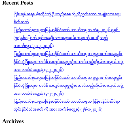
Recent Posts
ငြိမ်းချမ်းရေးပန်းတိုင်သို့ ဦးတည်စေမည့် ညီညွတ်သော အမျိုးသားရေး
စိတ်ဓာတ်
ပြည်ထောင်စုသမ္မတမြန်မာနိုင်ငံတော် ယာယီသမ္မတ ထံမှ ၂၀၂၆ ခုနှစ်၊
(၇၈)နှစ်မြောက် ချင်းအမျိုးသားနေ့အခမ်းအနားသို့ ပေးပို့သည့်
သဝဏ်လွှာ (၂၀-၂-၂၀၂၆)
ပြည်ထောင်စုသမ္မတမြန်မာနိုင်ငံတော် ယာယီသမ္မတ ရုရှားဖက်ဒရေးရှင်း
နိုင်ငံလုံခြုံရေးကောင်စီ အတွင်းရေးမှူးဦးဆောင်သည့်ကိုယ်စားလှယ်အဖွဲ့
အား လက်ခံတွေ့ဆုံ (၃-၂-၂၀၂၆)
ပြည်ထောင်စုသမ္မတမြန်မာနိုင်ငံတော် ယာယီသမ္မတ ရုရှားဖက်ဒရေးရှင်း
နိုင်ငံလုံခြုံရေးကောင်စီ အတွင်းရေးမှူးဦးဆောင်သည့်ကိုယ်စားလှယ်အဖွဲ့
အား လက်ခံတွေ့ဆုံ (၃-၂-၂၀၂၆)
ပြည်ထောင်စုသမ္မတမြန်မာနိုင်ငံတော် ယာယီသမ္မတ မြန်မာနိုင်ငံဆိုင်ရာ
ထိုင်းနိုင်ငံသံအမတ်ကြီးအား လက်ခံတွေ့ဆုံ (၂၆-၁-၂၀၂၆)
Archives