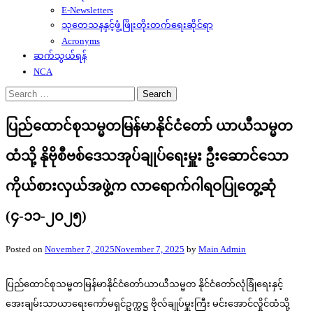
E-Newsletters
သုတေသနနှင့်ဖွံ့ဖြိုးတိုးတက်ရေးဆိုင်ရာ
Acronyms
ဆက်သွယ်ရန်
NCA
Search
for:
ပြည်ထောင်စုသမ္မတမြန်မာနိုင်ငံတော် ယာယီသမ္မတ
ထံသို့ နိုဗိုစီဗစ်ဒေသအုပ်ချုပ်ရေးမှူး ဦးဆောင်သော
ကိုယ်စားလှယ်အဖွဲ့က လာရောက်ဂါရဝပြုတွေ့ဆုံ
(၄-၁၁-၂၀၂၅)
Posted on
November 7, 2025
November 7, 2025
by
Main Admin
ပြည်ထောင်စုသမ္မတမြန်မာနိုင်ငံတော်ယာယီသမ္မတ နိုင်ငံတော်လုံခြုံရေးနှင့်
အေးချမ်းသာယာရေးကော်မရှင်ဥက္ကဋ္ဌ ဗိုလ်ချုပ်မှူးကြီး မင်းအောင်လှိုင်ထံသို့