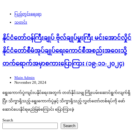
ပြည်တွင်းရေးရာ
သတင်း
နိုင်ငံတော်ဝန်ကြီးချုပ် ဗိုလ်ချုပ်မှူးကြီး မင်းအောင်လှိုင်
နိုင်ငံတော်စီမံအုပ်ချုပ်ရေးကောင်စီအစည်းအဝေးသို့
တက်ရောက်အမှာစကားပြောကြား (၁၉-၁၁-၂၀၂၄)
Main Admin
November 20, 2024
ရွေးကောက်ပွဲကျင်းပနိုင်ရေးအတွက် တတ်နိုင်သမျှ ကြိုးပမ်းဆောင်ရွက်လျက်ရှိ
ပြီး သိက္ခာရှိသည့် ရွေးကောက်ပွဲနှင့် သိက္ခာရှိသည့် လွှတ်တော်တစ်ရပ်ကို ဖော်
ဆောင်ပေးနိုင်ရမည်ဖြစ်ကြောင်း ပြောကြားခဲ့
Search
Search