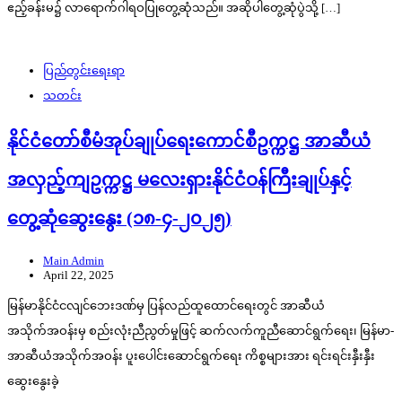
ဧည့်ခန်းမ၌ လာရောက်ဂါရဝပြုတွေ့ဆုံသည်။ အဆိုပါတွေ့ဆုံပွဲသို့ […]
ပြည်တွင်းရေးရာ
သတင်း
နိုင်ငံတော်စီမံအုပ်ချုပ်ရေးကောင်စီဥက္ကဋ္ဌ အာဆီယံ
အလှည့်ကျဥက္ကဋ္ဌ မလေးရှားနိုင်ငံဝန်ကြီးချုပ်နှင့်
တွေ့ဆုံဆွေးနွေး (၁၈-၄-၂၀၂၅)
Main Admin
April 22, 2025
မြန်မာနိုင်ငံငလျင်ဘေးဒဏ်မှ ပြန်လည်ထူထောင်ရေးတွင် အာဆီယံ
အသိုက်အဝန်းမှ စည်းလုံးညီညွတ်မှုဖြင့် ဆက်လက်ကူညီဆောင်ရွက်ရေး၊ မြန်မာ-
အာဆီယံအသိုက်အဝန်း ပူးပေါင်းဆောင်ရွက်ရေး ကိစ္စများအား ရင်းရင်းနှီးနှီး
ဆွေးနွေးခဲ့