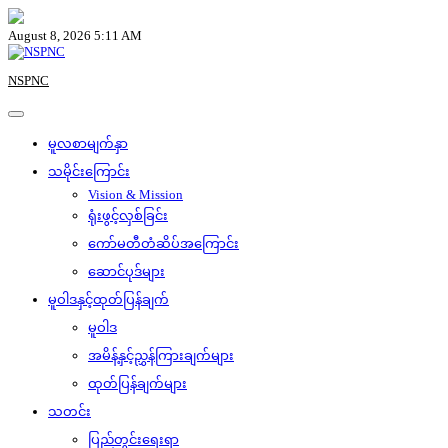
Skip
to
August 8, 2026 5:11 AM
content
NSPNC
မူလစာမျက်နှာ
သမိုင်းကြောင်း
Vision & Mission
ရုံးဖွင့်လှစ်ခြင်း
ကော်မတီတံဆိပ်အကြောင်း
ဆောင်ပုဒ်များ
မူဝါဒနှင့်ထုတ်ပြန်ချက်
မူဝါဒ
အမိန့်နှင့်ညွှန်ကြားချက်များ
ထုတ်ပြန်ချက်များ
သတင်း
ပြည်တွင်းရေးရာ