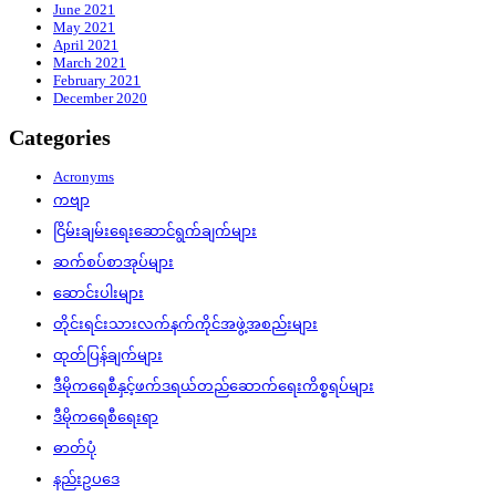
June 2021
May 2021
April 2021
March 2021
February 2021
December 2020
Categories
Acronyms
ကဗျာ
ငြိမ်းချမ်းရေးဆောင်ရွက်ချက်များ
ဆက်စပ်စာအုပ်များ
ဆောင်းပါးများ
တိုင်းရင်းသားလက်နက်ကိုင်အဖွဲ့အစည်းများ
ထုတ်ပြန်ချက်များ
ဒီမိုကရေစီနှင့်ဖက်ဒရယ်တည်ဆောက်‌ရေးကိစ္စရပ်များ
ဒီမိုကရေစီရေးရာ
ဓာတ်ပုံ
နည်းဥပဒေ