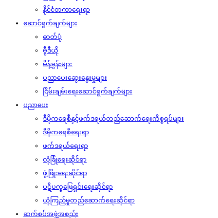
နိုင်ငံတကာရေးရာ
ဆောင်ရွက်ချက်များ
ဓာတ်ပုံ
ဗွီဒီယို
မိန့်ခွန်းများ
ပညာပေးဆွေးနွေးမှုများ
ငြိမ်းချမ်းရေးဆောင်ရွက်ချက်များ
ပညာပေး
ဒီမိုကရေစီနှင့်ဖက်ဒရယ်တည်ဆောက်‌ရေးကိစ္စရပ်များ
ဒီမိုကရေစီရေးရာ
ဖက်ဒရယ်ရေးရာ
လုံခြုံရေးဆိုင်ရာ
ဖွံ့ဖြိုးရေးဆိုင်ရာ
ပဋိပက္ခဖြေရှင်းရေးဆိုင်ရာ
ယုံကြည်မှုတည်ဆောက်ရေးဆိုင်ရာ
ဆက်စပ်အဖွဲ့အစည်း