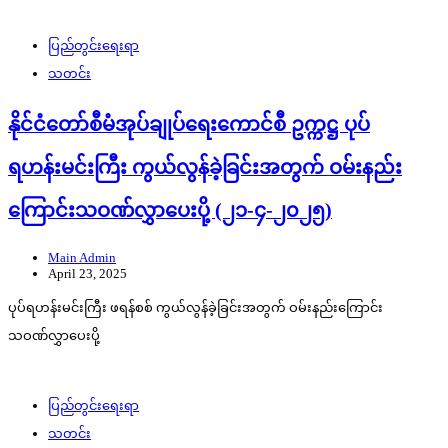
ပြည်တွင်းရေးရာ
သတင်း
နိုင်ငံတော်စီမံအုပ်ချုပ်ရေးကောင်စီ ဥက္ကဋ္ဌ ပုပ်
ရဟန်းမင်းကြီး ကွယ်လွန်ခဲ့ခြင်းအတွက် ဝမ်းနည်း
ကြောင်းသဝဏ်လွှာပေးပို့ (၂၁-၄-၂၀၂၅)
Main Admin
April 23, 2025
ပုပ်ရဟန်းမင်းကြီး ဖရန်စစ် ကွယ်လွန်ခဲ့ခြင်းအတွက် ဝမ်းနည်းကြောင်း
သဝဏ်လွှာပေးပို့
ပြည်တွင်းရေးရာ
သတင်း