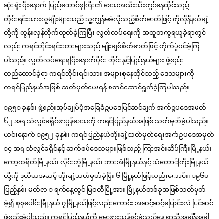
ဆုံးရှုံးပြီးနောက် ပြည်ထောင်စုကြီး၏ ဒေသအသီးသီးတွင်နေထိုင်သည့်
တိုင်းရင်းသားလူမျိုးများသည် သူ့ကျွန်မခံလိုသည့်စိတ်ဓာတ်ဖြင့် ကိုလိုနီနယ်ချဲ့
တို့ကို တွန်းလှန်တိုက်ထုတ်ခဲ့ကြပြီး လွတ်လပ်ရေးကို အတူတကွရယူခဲ့ရာတွင်
လည်း ကရင်တိုင်းရင်းသားများသည် မျိုးချစ်စိတ်ဓာတ်ဖြင့် တိုက်ပွဲဝင်ခဲ့ကြ
ပါသည်။ လွတ်လပ်ရေးရပြီးနောက်ပိုင်း တိုင်းနှင့်ပြည်နယ်များ ဖွဲ့စည်း
တည်ထောင်ခဲ့ရာ ကရင်တိုင်းရင်းသား အများစုနေထိုင်သည့် ဒေသများကို
ကရင်ပြည်နယ်အဖြစ် သတ်မှတ်ပေးရန် စတင်ဆောင်ရွက်ခဲ့ကြပါသည်။
၁၉၅၁ ခုနှစ်၊ ဖွဲ့စည်းအုပ်ချုပ်ပုံအခြေခံဥပဒေပြင်ဆင်ချက် အက်ဥပဒေအမှတ်
၆၂ အရ သံလွင်ခရိုင်ဖာပွန်ဒေသကို ကရင်ပြည်နယ်အဖြစ် သတ်မှတ်ခဲ့ပါသည်။
ယင်းနောက် ၁၉၅၂ ခုနှစ်၊ ကရင်ပြည်နယ်တိုးချဲ့သတ်မှတ်ရေးအက်ဥပဒေအမှတ်
၁၄ အရ သံလွင်ခရိုင်နှင့် ဆက်စပ်ဒေသများဖြစ်သည့် ကြာအင်းဆိပ်ကြီးမြို့နယ်၊
ကော့ကရိတ်မြို့နယ်၊ လှိုင်းဘွဲမြို့နယ်၊ ဘားအံမြို့နယ်နှင့် သံတောင်ကြီးမြို့နယ်
တို့ကို ဒုတိယအဆင့် တိုးချဲ့သတ်မှတ်ခဲ့ပြီး ၆ မြို့နယ်ဖြင့်လည်းကောင်း၊ ၁၉၆၀
ပြည့်နှစ်၊ မတ်လ ၁ ရက်နေ့တွင် မြဝတီမြို့အား မြို့နယ်တစ်ခုအဖြစ်သတ်မှတ်
ခဲ့၍ စုစုပေါင်းမြို့နယ် ၇ မြို့နယ်ဖြင့်လည်းကောင်း အဆင့်ဆင့်ပြောင်းလဲ ပြင်ဆင်
ဖွဲ့စည်းခဲ့ပါသည်။ ကရင်ပြည်နယ်ကို မွေးဖွားသန့်စင်ခဲ့သည့်နေ့ ရာသီအချိန်အခါ