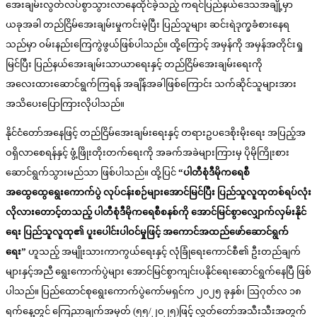
အေးချမ်းလွတ်လပ်စွာသွားလာနေထိုင်ခဲ့သည့် ကရင်ပြည်နယ်ဒေသအချို့မှာ
ယခုအခါ တည်ငြိမ်အေးချမ်းမှုကင်းမဲ့ပြီး ပြည်သူများ ဆင်းရဲဒုက္ခခံစားနေရ
သည်မှာ ဝမ်းနည်းကြေကွဲဖွယ်ဖြစ်ပါသည်။ ထို့ကြောင့် အမှန်ကို အမှန်အတိုင်းရှု
မြင်ပြီး ပြည်နယ်အေးချမ်းသာယာရေးနှင့် တည်ငြိမ်အေးချမ်းရေးကို
အလေးထားဆောင်ရွက်ကြရန် အချိန်အခါဖြစ်ကြောင်း သက်ဆိုင်သူများအား
အသိပေးပြောကြားလိုပါသည်။
နိုင်ငံတော်အနေဖြင့် တည်ငြိမ်အေးချမ်းရေးနှင့် တရားဥပဒေစိုးမိုးရေး အပြည့်အ
ဝရှိလာစေရန်နှင့် ဖွံ့ဖြိုးတိုးတက်ရေးကို အခက်အခဲများကြားမှ ပိုမိုကြိုးစား
ဆောင်ရွက်သွားမည်သာ ဖြစ်ပါသည်။ ထို့ပြင်
“ပါတီစုံဒီမိုကရေစီ
အထွေထွေရွေးကောက်ပွဲ လုပ်ငန်းစဉ်များအောင်မြင်ပြီး ပြည်သူလူထုတစ်ရပ်လုံး
လိုလားတောင့်တသည့် ပါတီစုံဒီမိုကရေစီစနစ်ကို အောင်မြင်စွာလျှောက်လှမ်းနိုင်
ရေး ပြည်သူလူထု၏ ပူးပေါင်းပါဝင်မှုဖြင့် အကောင်အထည်ဖော်ဆောင်ရွက်
ရေး”
ဟူသည့် အမျိုးသားကာကွယ်ရေးနှင့် လုံခြုံရေးကောင်စီ၏ ဦးတည်ချက်
များနှင့်အညီ ရွေးကောက်ပွဲများ အောင်မြင်စွာကျင်းပနိုင်ရေးဆောင်ရွက်နေပြီ ဖြစ်
ပါသည်။ ပြည်ထောင်စုရွေးကောက်ပွဲကော်မရှင်က ၂၀၂၅ ခုနှစ်၊ ဩဂုတ်လ ၁၈
ရက်နေ့တွင် ကြေညာချက်အမှတ် (၅၅/၂၀၂၅)ဖြင့် လွှတ်တော်အသီးသီးအတွက်