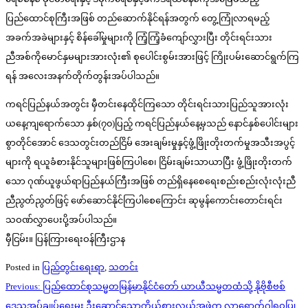
ပြည်ထောင်စုကြီးအဖြစ် တည်ဆောက်နိုင်ရန်အတွက် တွေ့ကြုံလာရမည့်
အခက်အခဲများနှင့် စိန်ခေါ်မှုများကို ကြံ့ကြံ့ခံကျော်လွှားပြီး တိုင်းရင်းသား
ညီအစ်ကိုမောင်နှမများအားလုံး၏ စုပေါင်းစွမ်းအားဖြင့် ကြိုးပမ်းဆောင်ရွက်ကြ
ရန် အလေးအနက်တိုက်တွန်းအပ်ပါသည်။
ကရင်ပြည်နယ်အတွင်း မှီတင်းနေထိုင်ကြသော တိုင်းရင်းသားပြည်သူအားလုံး
ယနေ့ကျရောက်သော နှစ်(၇၀)ပြည့် ကရင်ပြည်နယ်နေ့မှသည် နောင်နှစ်ပေါင်းများ
စွာတိုင်အောင် ဒေသတွင်းတည်ငြိမ် အေးချမ်းမှုနှင့်ဖွံ့ဖြိုးတိုးတက်မှုအသီးအပွင့်
များကို ရယူခံစားနိုင်သူများဖြစ်ကြပါစေ၊ ငြိမ်းချမ်းသာယာပြီး ဖွံ့ဖြိုးတိုးတက်
သော ဂုဏ်ယူဖွယ်ရာပြည်နယ်ကြီးအဖြစ် တည်ရှိနေစေရေးစည်းစည်းလုံးလုံးညီ
ညီညွတ်ညွတ်ဖြင့် ဖော်ဆောင်နိုင်ကြပါစေကြောင်း ဆုမွန်ကောင်းတောင်းရင်း
သဝဏ်လွှာပေးပို့အပ်ပါသည်။
မှီငြမ်း။ ပြန်ကြားရေးဝန်ကြီးဌာန
Posted in
ပြည်တွင်းရေးရာ
,
သတင်း
Post
Previous:
ပြည်ထောင်စုသမ္မတမြန်မာနိုင်ငံတော် ယာယီသမ္မတထံသို့ နိုဗိုစီဗစ်
navigation
ဒေသအုပ်ချုပ်ရေးမှူး ဦးဆောင်သောကိုယ်စားလှယ်အဖွဲ့က လာရောက်ဂါရဝပြု