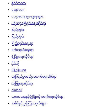
နိုင်ငံတကာ
ပညာပေး
ပညာပေးဆွေးနွေးမှုများ
ပဋိပက္ခဖြေရှင်းရေးဆိုင်ရာ
ပြည်တွင်း
ပြည်တွင်း
ပြည်တွင်းရေးရာ
ဖက်ဒရယ်ရေးရာ
ဖွံ့ဖြိုးရေးဆိုင်ရာ
ဗွီဒီယို
မိန့်ခွန်းများ
ယုံကြည်မှုတည်ဆောက်ရေးဆိုင်ရာ
လုံခြုံရေးဆိုင်ရာ
သတင်း
သုတေသနနှင့်ဖွံ့ဖြိုးတိုးတက်ရေးဆိုင်ရာ
အမိန့်နှင့်ညွှန်ကြားချက်များ