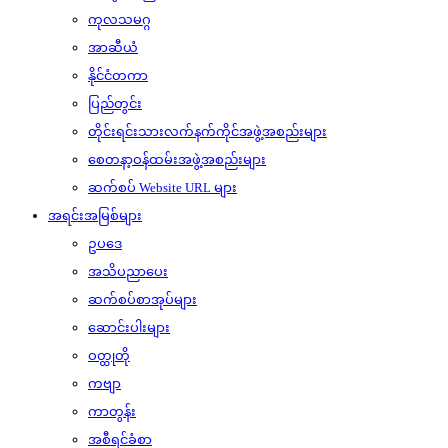
ကုလသမဂ္ဂ
အာဆီယံ
နိုင်ငံတကာ
ပြည်တွင်း
တိုင်းရင်းသားလက်နက်ကိုင်အဖွဲ့အစည်းများ
စေတနာ့ဝန်ထမ်းအဖွဲ့အစည်းများ
ဆက်စပ် Website URL များ
အရင်းအမြစ်များ
ဥပဒေ
အသိပညာပေး
ဆက်စပ်စာအုပ်များ
ဆောင်းပါးများ
ဝတ္ထုတို
ကဗျာ
ကာတွန်း
အစီရင်ခံစာ