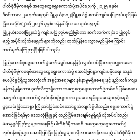
ပါတီစုံဒီမိုကရေစီ အထွေထွေရွေးကောက်ပွဲအပိုင်း(၁)ကို ၂၀၂၅ ခုနှစ်၊
ဒီဇင်ဘာလ ၂၈ ရက်နေ့တွင် မြို့နယ်(၁၀၂)မြို့နယ်၌ စတင်ကျင်းပပြုလုပ်မည်ဖြစ်
ပြီး၊ အပိုင်း(၂)ကို ၂၀၂၆ ခုနှစ်၊ ဇန်နဝါရီလ ၁၁ ရက်နေ့တွင်
မြို့နယ်(၁၀၀)မြို့နယ်၌ ကျင်းပပြုလုပ်မည်ဖြစ်ကာ ဆက်လက်ကျင်းပပြုလုပ်
မည့် အပိုင်းလိုက်နေ့ရက်များကိုလည်း ထုတ်ပြန်ပေးသွားမည်ဖြစ်ကြောင်း
သတ်မှတ်ကြေညာပြီးဖြစ်ပါသည်။
ပြည်ထောင်စုရွေးကောက်ပွဲကော်မရှင်အနေဖြင့် လွတ်လပ်ပြီးတရားမျှတသော
ပါတီစုံဒီမိုကရေစီအထွေထွေရွေးကောက်ပွဲ အောင်မြင်စွာကျင်းပနိုင်ရေး ဆန္ဒမဲ
ပေးပိုင်ခွင့်ရှိသူအားလုံး၏ အခွင့်အရေးများ နစ်နာမှုမရှိစေရေးနှင့် နည်းလမ်းကျန
မှန်ကန်မှုရှိသော၊ ဂုဏ်သိက္ခာရှိသော အထွေထွေရွေးကောက်ပွဲတစ်ရပ်ဖြစ်စေရေး
အတွက် ရွေးကောက်ပွဲလုပ်ငန်းစဉ်များအား ဥပဒေ၊ နည်းဥပဒေများနှင့်အညီ
ပွင့်လင်းမြင်သာစွာ ကြိုတင်ပြင်ဆင်ဆောင်ရွက်လျက်ရှိပါသည်။ ရွေးကောက်ပွဲ
အောင်မြင်ရန်မှာ ဒေသလုံခြုံမှုနှင့် တည်ငြိမ်အေးချမ်းမှုရှိရန် လိုအပ်ပါသည်။
မဲဆန္ဒရှင်ပြည်သူများအနေဖြင့် ပါတီစုံဒီမိုကရေစီ အထွေထွေရွေးကောက်ပွဲ
လုပ်ငန်းစဉ်များ အောင်မြင်ပြီး ပြည်သူများ လိုလားတောင့်တသည့် ပါတီစုံဒီမိုက