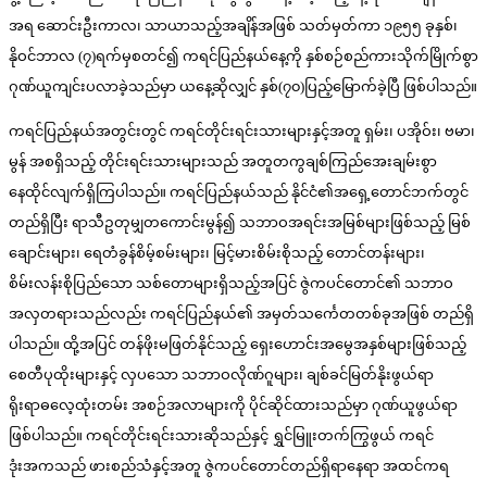
အရ ဆောင်းဦးကာလ၊ သာယာသည့်အချိန်အဖြစ် သတ်မှတ်ကာ ၁၉၅၅ ခုနှစ်၊
နိုဝင်ဘာလ (၇)ရက်မှစတင်၍ ကရင်ပြည်နယ်နေ့ကို နှစ်စဉ်စည်ကားသိုက်မြိုက်စွာ
ဂုဏ်ယူကျင်းပလာခဲ့သည်မှာ ယနေ့ဆိုလျှင် နှစ်(၇၀)ပြည့်မြောက်ခဲ့ပြီ ဖြစ်ပါသည်။
ကရင်ပြည်နယ်အတွင်းတွင် ကရင်တိုင်းရင်းသားများနှင့်အတူ ရှမ်း၊ ပအိုဝ်း၊ ဗမာ၊
မွန် အစရှိသည့် တိုင်းရင်းသားများသည် အတူတကွချစ်ကြည်အေးချမ်းစွာ
နေထိုင်လျက်ရှိကြပါသည်။ ကရင်ပြည်နယ်သည် နိုင်ငံ၏အရှေ့တောင်ဘက်တွင်
တည်ရှိပြီး ရာသီဥတုမျှတကောင်းမွန်၍ သဘာဝအရင်းအမြစ်များဖြစ်သည့် မြစ်
ချောင်းများ၊ ရေတံခွန်စိမ့်စမ်းများ၊ မြင့်မားစိမ်းစိုသည့် တောင်တန်းများ၊
စိမ်းလန်းစိုပြည်သော သစ်တောများရှိသည့်အပြင် ဇွဲကပင်တောင်၏ သဘာဝ
အလှတရားသည်လည်း ကရင်ပြည်နယ်၏ အမှတ်သင်္ကေတတစ်ခုအဖြစ် တည်ရှိ
ပါသည်။ ထို့အပြင် တန်ဖိုးမဖြတ်နိုင်သည့် ရှေးဟောင်းအမွေအနှစ်များဖြစ်သည့်
စေတီပုထိုးများနှင့် လှပသော သဘာဝလိုဏ်ဂူများ၊ ချစ်ခင်မြတ်နိုးဖွယ်ရာ
ရိုးရာဓလေ့ထုံးတမ်း အစဉ်အလာများကို ပိုင်ဆိုင်ထားသည်မှာ ဂုဏ်ယူဖွယ်ရာ
ဖြစ်ပါသည်။ ကရင်တိုင်းရင်းသားဆိုသည်နှင့် ရွှင်မြူးတက်ကြွဖွယ် ကရင်
ဒုံးအကသည် ဖားစည်သံနှင့်အတူ ဇွဲကပင်တောင်တည်ရှိရာနေရာ အထင်ကရ