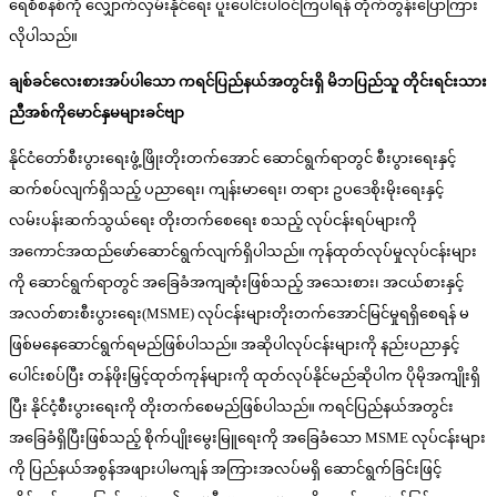
ရေစီစနစ်ကို လျှောက်လှမ်းနိုင်ရေး ပူးပေါင်းပါဝင်ကြပါရန် တိုက်တွန်းပြောကြား
လိုပါသည်။
ချစ်ခင်လေးစားအပ်ပါသော ကရင်ပြည်နယ်အတွင်းရှိ မိဘပြည်သူ တိုင်းရင်းသား
ညီအစ်ကိုမောင်နှမများခင်ဗျာ
နိုင်ငံတော်စီးပွားရေးဖွံ့ဖြိုးတိုးတက်အောင် ဆောင်ရွက်ရာတွင် စီးပွားရေးနှင့်
ဆက်စပ်လျက်ရှိသည့် ပညာရေး၊ ကျန်းမာရေး၊ တရား ဥပဒေစိုးမိုးရေးနှင့်
လမ်းပန်းဆက်သွယ်ရေး တိုးတက်စေရေး စသည့် လုပ်ငန်းရပ်များကို
အကောင်အထည်ဖော်ဆောင်ရွက်လျက်ရှိပါသည်။ ကုန်ထုတ်လုပ်မှုလုပ်ငန်းများ
ကို ဆောင်ရွက်ရာတွင် အခြေခံအကျဆုံးဖြစ်သည့် အသေးစား၊ အငယ်စားနှင့်
အလတ်စားစီးပွားရေး(MSME) လုပ်ငန်းများတိုးတက်အောင်မြင်မှုရရှိစေရန် မ
ဖြစ်မနေဆောင်ရွက်ရမည်ဖြစ်ပါသည်။ အဆိုပါလုပ်ငန်းများကို နည်းပညာနှင့်
ပေါင်းစပ်ပြီး တန်ဖိုးမြှင့်ထုတ်ကုန်များကို ထုတ်လုပ်နိုင်မည်ဆိုပါက ပိုမိုအကျိုးရှိ
ပြီး နိုင်ငံ့စီးပွားရေးကို တိုးတက်စေမည်ဖြစ်ပါသည်။ ကရင်ပြည်နယ်အတွင်း
အခြေခံရှိပြီးဖြစ်သည့် စိုက်ပျိုးမွေးမြူရေးကို အခြေခံသော MSME လုပ်ငန်းများ
ကို ပြည်နယ်အစွန်အဖျားပါမကျန် အကြားအလပ်မရှိ ဆောင်ရွက်ခြင်းဖြင့်