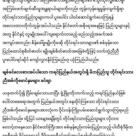
ဆန့်ကျင်လျက်ရှိသော အကြမ်းဖက်အဖွဲ့အစည်းများ၏ သွေးထိုးလှုံ့ဆော်မှု၊
အကြမ်းဖက်ဖျက်ဆီးမှုအန္တရာယ်များကိုလည်း တွန်းလှန်ချေမှုန်းလျက်ရှိရာ
တိုင်းရင်းသားပြည်သူများကပါ ပူးပေါင်း ပါဝင်ဆောင်ရွက်ပေးကြရန်
အလေးထားတိုက်တွန်းအပ်ပါသည်။ နိုင်ငံတော်အစိုးရအနေဖြင့် ပြည်သူများနှင့်
အတူ နိုင်ငံနှင့် လူမျိုးအပေါ် ကျရောက်လာမည့် မည်သည့်အခက်အခဲ
အကျပ်အတည်း၊ စိန်ခေါ်မှုမျိုးကိုမဆို တိုင်းရင်းသားများ၏ စစ်မှန်သော
ပြည်ထောင်စုစိတ်ဓာတ်၊ မျိုးချစ်စိတ်ဓာတ်အခြေခံတို့ဖြင့် လက်တွဲညီညီ
ပူးပေါင်းရင်ဆိုင် ကျော်လွှားနိုင်ကြမည်ဟု ယုံကြည်ပါသည်။
ချစ်ခင်လေးစားအပ်ပါသော ကရင်ပြည်နယ်အတွင်းရှိ မိဘပြည်သူ တိုင်းရင်းသား
ညီအစ်ကိုမောင်နှမများ ခင်ဗျာ
ယခုထက်ပို၍ ငြိမ်းချမ်းသာယာပြီး ဖွံ့ဖြိုးတိုးတက်သည့် ကရင်ပြည်နယ်ဖြစ်
ပေါ်လာစေရေးအတွက် ပြည်နယ်အတွင်း နေထိုင်ကြသော တိုင်းရင်းသား
ညီအစ်ကိုမောင်နှမများအားလုံးက ဝိုင်းဝန်းကြိုးပမ်းဆောင်ရွက်သွားကြရမည်
ဖြစ်ပါသည်။ ထို့ပြင် ယနေ့အချိန်တွင် တိုင်းရင်းသားပြည်သူများ လိုလား
တောင့်တနေသော နိုင်ငံတော်ကြီးအား စစ်မှန်စည်းကမ်းပြည့်ဝသည့် ပါတီစုံဒီမိုက
ရေစီစနစ် ခိုင်မာရေးနှင့် ဒီမိုကရေစီနှင့်ဖက်ဒရယ်စနစ်ကိုအခြေခံသည့်