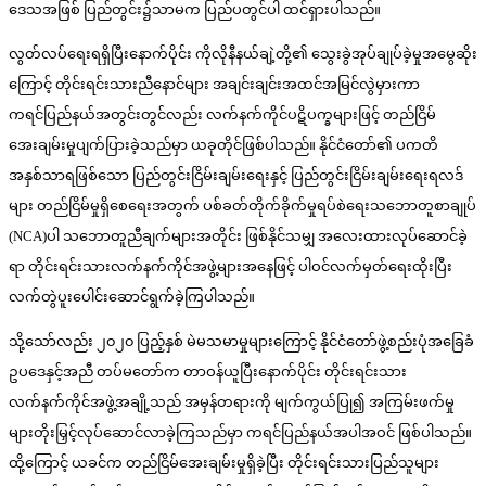
ဒေသအဖြစ် ပြည်တွင်း၌သာမက ပြည်ပတွင်ပါ ထင်ရှားပါသည်။
လွတ်လပ်ရေးရရှိပြီးနောက်ပိုင်း ကိုလိုနီနယ်ချဲ့တို့၏ သွေးခွဲအုပ်ချုပ်ခဲ့မှုအမွေဆိုး
ကြောင့် တိုင်းရင်းသားညီနောင်များ အချင်းချင်းအထင်အမြင်လွဲမှားကာ
ကရင်ပြည်နယ်အတွင်းတွင်လည်း လက်နက်ကိုင်ပဋိပက္ခများဖြင့် တည်ငြိမ်
အေးချမ်းမှုပျက်ပြားခဲ့သည်မှာ ယခုတိုင်ဖြစ်ပါသည်။ နိုင်ငံတော်၏ ပကတိ
အနှစ်သာရဖြစ်သော ပြည်တွင်းငြိမ်းချမ်းရေးနှင့် ပြည်တွင်းငြိမ်းချမ်းရေးရလဒ်
များ တည်ငြိမ်မှုရှိစေရေးအတွက် ပစ်ခတ်တိုက်ခိုက်မှုရပ်စဲရေးသဘောတူစာချုပ်
(NCA)ပါ သဘောတူညီချက်များအတိုင်း ဖြစ်နိုင်သမျှ အလေးထားလုပ်ဆောင်ခဲ့
ရာ တိုင်းရင်းသားလက်နက်ကိုင်အဖွဲ့များအနေဖြင့် ပါဝင်လက်မှတ်ရေးထိုးပြီး
လက်တွဲပူးပေါင်းဆောင်ရွက်ခဲ့ကြပါသည်။
သို့သော်လည်း ၂၀၂၀ ပြည့်နှစ် မဲမသမာမှုများကြောင့် နိုင်ငံတော်ဖွဲ့စည်းပုံအခြေခံ
ဥပဒေနှင့်အညီ တပ်မတော်က တာဝန်ယူပြီးနောက်ပိုင်း တိုင်းရင်းသား
လက်နက်ကိုင်အဖွဲ့အချို့သည် အမှန်တရားကို မျက်ကွယ်ပြု၍ အကြမ်းဖက်မှု
များတိုးမြှင့်လုပ်ဆောင်လာခဲ့ကြသည်မှာ ကရင်ပြည်နယ်အပါအဝင် ဖြစ်ပါသည်။
ထို့ကြောင့် ယခင်က တည်ငြိမ်အေးချမ်းမှုရှိခဲ့ပြီး တိုင်းရင်းသားပြည်သူများ