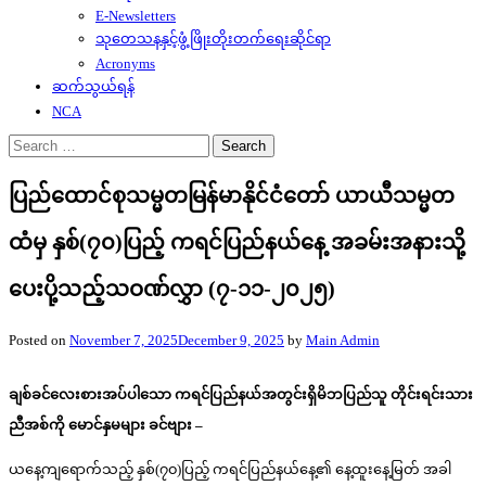
E-Newsletters
သုတေသနနှင့်ဖွံ့ဖြိုးတိုးတက်ရေးဆိုင်ရာ
Acronyms
ဆက်သွယ်ရန်
NCA
Search
for:
ပြည်ထောင်စုသမ္မတမြန်မာနိုင်ငံတော် ယာယီသမ္မတ
ထံမှ နှစ်(၇၀)ပြည့် ကရင်ပြည်နယ်နေ့ အခမ်းအနားသို့
ပေးပို့သည့်သဝဏ်လွှာ (၇-၁၁-၂၀၂၅)
Posted on
November 7, 2025
December 9, 2025
by
Main Admin
ချစ်ခင်လေးစားအပ်ပါသော ကရင်ပြည်နယ်အတွင်းရှိမိဘပြည်သူ တိုင်းရင်းသား
ညီအစ်ကို မောင်နှမများ ခင်ဗျား –
ယနေ့ကျရောက်သည့် နှစ်(၇၀)ပြည့် ကရင်ပြည်နယ်နေ့၏ နေ့ထူးနေ့မြတ် အခါ