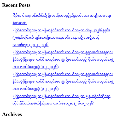
Recent Posts
ငြိမ်းချမ်းရေးပန်းတိုင်သို့ ဦးတည်စေမည့် ညီညွတ်သော အမျိုးသားရေး
စိတ်ဓာတ်
ပြည်ထောင်စုသမ္မတမြန်မာနိုင်ငံတော် ယာယီသမ္မတ ထံမှ ၂၀၂၆ ခုနှစ်၊
(၇၈)နှစ်မြောက် ချင်းအမျိုးသားနေ့အခမ်းအနားသို့ ပေးပို့သည့်
သဝဏ်လွှာ (၂၀-၂-၂၀၂၆)
ပြည်ထောင်စုသမ္မတမြန်မာနိုင်ငံတော် ယာယီသမ္မတ ရုရှားဖက်ဒရေးရှင်း
နိုင်ငံလုံခြုံရေးကောင်စီ အတွင်းရေးမှူးဦးဆောင်သည့်ကိုယ်စားလှယ်အဖွဲ့
အား လက်ခံတွေ့ဆုံ (၃-၂-၂၀၂၆)
ပြည်ထောင်စုသမ္မတမြန်မာနိုင်ငံတော် ယာယီသမ္မတ ရုရှားဖက်ဒရေးရှင်း
နိုင်ငံလုံခြုံရေးကောင်စီ အတွင်းရေးမှူးဦးဆောင်သည့်ကိုယ်စားလှယ်အဖွဲ့
အား လက်ခံတွေ့ဆုံ (၃-၂-၂၀၂၆)
ပြည်ထောင်စုသမ္မတမြန်မာနိုင်ငံတော် ယာယီသမ္မတ မြန်မာနိုင်ငံဆိုင်ရာ
ထိုင်းနိုင်ငံသံအမတ်ကြီးအား လက်ခံတွေ့ဆုံ (၂၆-၁-၂၀၂၆)
Archives