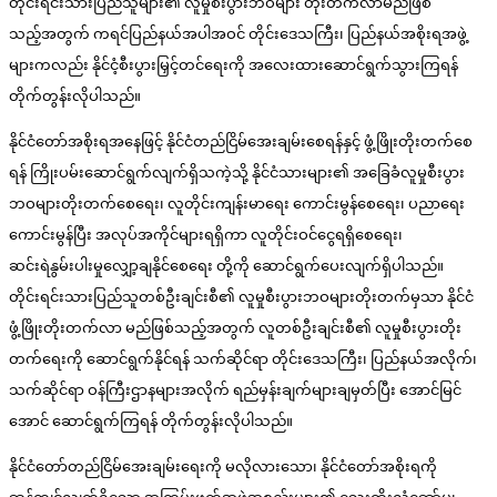
တိုင်းရင်းသားပြည်သူများ၏ လူမှုစီးပွားဘဝများ တိုးတက်လာမည်ဖြစ်
သည့်အတွက် ကရင်ပြည်နယ်အပါအဝင် တိုင်းဒေသကြီး၊ ပြည်နယ်အစိုးရအဖွဲ့
များကလည်း နိုင်ငံ့စီးပွားမြှင့်တင်ရေးကို အလေးထားဆောင်ရွက်သွားကြရန်
တိုက်တွန်းလိုပါသည်။
နိုင်ငံတော်အစိုးရအနေဖြင့် နိုင်ငံတည်ငြိမ်အေးချမ်းစေရန်နှင့် ဖွံ့ဖြိုးတိုးတက်စေ
ရန် ကြိုးပမ်းဆောင်ရွက်လျက်ရှိသကဲ့သို့ နိုင်ငံသားများ၏ အခြေခံလူမှုစီးပွား
ဘဝများတိုးတက်စေရေး၊ လူတိုင်းကျန်းမာရေး ကောင်းမွန်စေရေး၊ ပညာရေး
ကောင်းမွန်ပြီး အလုပ်အကိုင်များရရှိကာ လူတိုင်းဝင်ငွေရရှိစေရေး၊
ဆင်းရဲနွမ်းပါးမှုလျှော့ချနိုင်စေရေး တို့ကို ဆောင်ရွက်ပေးလျက်ရှိပါသည်။
တိုင်းရင်းသားပြည်သူတစ်ဦးချင်းစီ၏ လူမှုစီးပွားဘဝများတိုးတက်မှသာ နိုင်ငံ
ဖွံ့ဖြိုးတိုးတက်လာ မည်ဖြစ်သည့်အတွက် လူတစ်ဦးချင်းစီ၏ လူမှုစီးပွားတိုး
တက်ရေးကို ဆောင်ရွက်နိုင်ရန် သက်ဆိုင်ရာ တိုင်းဒေသကြီး၊ ပြည်နယ်အလိုက်၊
သက်ဆိုင်ရာ ဝန်ကြီးဌာနများအလိုက် ရည်မှန်းချက်များချမှတ်ပြီး အောင်မြင်
အောင် ဆောင်ရွက်ကြရန် တိုက်တွန်းလိုပါသည်။
နိုင်ငံတော်တည်ငြိမ်အေးချမ်းရေးကို မလိုလားသော၊ နိုင်ငံတော်အစိုးရကို