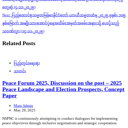
တွေ့ဆုံ (၄-၁၁-၂၀၂၅)
Next:
ပြည်ထောင်စုသမ္မတမြန်မာနိုင်ငံတော် ယာယီသမ္မတထံမှ ၂၀၂၅ ခုနှစ်၊ ၁၀၅
နှစ်မြောက် အမျိုးသားအောင်ပွဲနေ့အထိမ်းအမှတ်အခမ်းအနားသို့ ပေးပို့သည့်
သဝဏ်လွှာ (၁၄-၁၁-၂၀၂၅)
Related Posts
ပြည်တွင်းရေးရာ
သတင်း
Peace Forum 2025, Discussion on the post – 2025
Peace Landscape and Election Prospects, Concept
Paper
Main Admin
May 29, 2025
NSPNC is continuously attempting to conduct dialogues for implementing
peace objectives through inclusive negotiations and strategic cooperation.