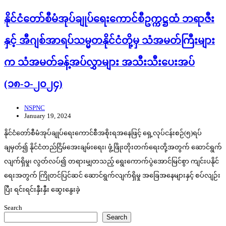
နိုင်ငံ‌တော်စီမံအုပ်ချုပ်ရေးကောင်စီဥက္ကဋ္ဌထံ ဘရာဇီး
နှင့် အီဂျစ်အာရပ်သမ္မတနိုင်ငံတို့မှ သံအမတ်ကြီးများ
က သံအမတ်ခန့်အပ်လွှာများ အသီးသီးပေးအပ်
(၁၈-၁-၂၀၂၄)
NSPNC
January 19, 2024
နိုင်ငံတော်စီမံအုပ်ချုပ်ရေးကောင်စီအစိုးရအနေဖြင့် ရှေ့လုပ်ငန်းစဉ်(၅)ရပ်
ချမှတ်၍ နိုင်ငံတည်ငြိမ်အေးချမ်းရေး၊ ဖွံ့ဖြိုးတိုးတက်ရေးတို့အတွက် ဆောင်ရွက်
လျက်ရှိမှု၊ လွတ်လပ်၍ တရားမျှတသည့် ရွေးကောက်ပွဲအောင်မြင်စွာ ကျင်းပနိုင်
ရေးအတွက် ကြိုတင်ပြင်ဆင် ဆောင်ရွက်လျက်ရှိမှု အခြေအနေများနှင့် စပ်လျဉ်း
ပြီး ရင်းရင်းနှီးနှီး ဆွေးနွေးခဲ့
Search
Search