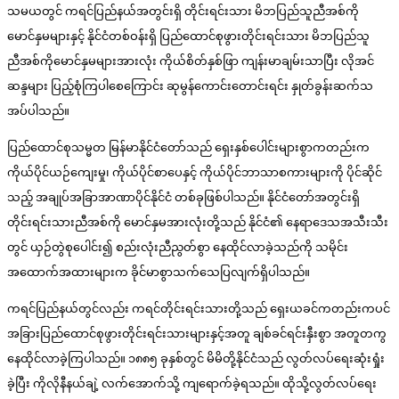
သမယတွင် ကရင်ပြည်နယ်အတွင်းရှိ တိုင်းရင်းသား မိဘပြည်သူညီအစ်ကို
မောင်နှမများနှင့် နိုင်ငံတစ်ဝန်းရှိ ပြည်ထောင်စုဖွားတိုင်းရင်းသား မိဘပြည်သူ
ညီအစ်ကိုမောင်နှမများအားလုံး ကိုယ်စိတ်နှစ်ဖြာ ကျန်းမာချမ်းသာပြီး လိုအင်
ဆန္ဒများ ပြည့်စုံကြပါစေကြောင်း ဆုမွန်ကောင်းတောင်းရင်း နှုတ်ခွန်းဆက်သ
အပ်ပါသည်။
ပြည်ထောင်စုသမ္မတ မြန်မာနိုင်ငံတော်သည် ရှေးနှစ်ပေါင်းများစွာကတည်းက
ကိုယ်ပိုင်ယဉ်ကျေးမှု၊ ကိုယ်ပိုင်စာပေနှင့် ကိုယ်ပိုင်ဘာသာစကားများကို ပိုင်ဆိုင်
သည့် အချုပ်အခြာအာဏာပိုင်နိုင်ငံ တစ်ခုဖြစ်ပါသည်။ နိုင်ငံတော်အတွင်းရှိ
တိုင်းရင်းသားညီအစ်ကို မောင်နှမအားလုံးတို့သည် နိုင်ငံ၏ နေရာဒေသအသီးသီး
တွင် ယှဉ်တွဲစုပေါင်း၍ စည်းလုံးညီညွတ်စွာ နေထိုင်လာခဲ့သည်ကို သမိုင်း
အထောက်အထားများက ခိုင်မာစွာသက်သေပြလျက်ရှိပါသည်။
ကရင်ပြည်နယ်တွင်လည်း ကရင်တိုင်းရင်းသားတို့သည် ရှေးယခင်ကတည်းကပင်
အခြားပြည်ထောင်စုဖွားတိုင်းရင်းသားများနှင့်အတူ ချစ်ခင်ရင်းနှီးစွာ အတူတကွ
နေထိုင်လာခဲ့ကြပါသည်။ ၁၈၈၅ ခုနှစ်တွင် မိမိတို့နိုင်ငံသည် လွတ်လပ်ရေးဆုံးရှုံး
ခဲ့ပြီး ကိုလိုနီနယ်ချဲ့ လက်အောက်သို့ ကျရောက်ခဲ့ရသည်။ ထိုသို့လွတ်လပ်ရေး