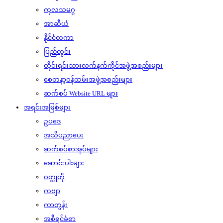
ကုလသမဂ္ဂ
အာဆီယံ
နိုင်ငံတကာ
ပြည်တွင်း
တိုင်းရင်းသားလက်နက်ကိုင်အဖွဲ့အစည်းများ
စေတနာ့ဝန်ထမ်းအဖွဲ့အစည်းများ
ဆက်စပ် Website URL များ
အရင်းအမြစ်များ
ဥပဒေ
အသိပညာပေး
ဆက်စပ်စာအုပ်များ
ဆောင်းပါးများ
ဝတ္ထုတို
ကဗျာ
ကာတွန်း
အစီရင်ခံစာ