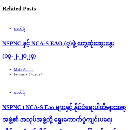
Related Posts
ဓာတ်ပုံ
NSPNC နှင့် NCA-S EAO (၇)ဖွဲ့ တွေ့ဆုံဆွေးနွေး
(၁၃-၂-၂၀၂၄)
Main Admin
February 14, 2024
ဓာတ်ပုံ
NSPNC ၊ NCA-S Eao များနှင့် နိုင်ငံရေးပါတီများအစု
အဖွဲ့၏ အလုပ်အဖွဲ့တို့ ရွေးကောက်ပွဲကျင်းပရေး