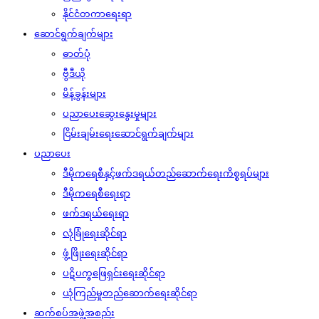
နိုင်ငံတကာရေးရာ
ဆောင်ရွက်ချက်များ
ဓာတ်ပုံ
ဗွီဒီယို
မိန့်ခွန်းများ
ပညာပေးဆွေးနွေးမှုများ
ငြိမ်းချမ်းရေးဆောင်ရွက်ချက်များ
ပညာပေး
ဒီမိုကရေစီနှင့်ဖက်ဒရယ်တည်ဆောက်‌ရေးကိစ္စရပ်များ
ဒီမိုကရေစီရေးရာ
ဖက်ဒရယ်ရေးရာ
လုံခြုံရေးဆိုင်ရာ
ဖွံ့ဖြိုးရေးဆိုင်ရာ
ပဋိပက္ခဖြေရှင်းရေးဆိုင်ရာ
ယုံကြည်မှုတည်ဆောက်ရေးဆိုင်ရာ
ဆက်စပ်အဖွဲ့အစည်း