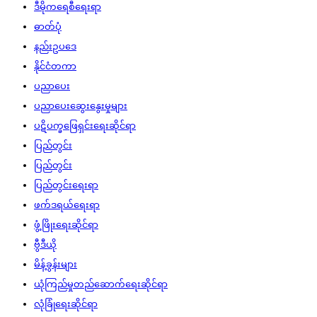
ဒီမိုကရေစီရေးရာ
ဓာတ်ပုံ
နည်းဥပဒေ
နိုင်ငံတကာ
ပညာပေး
ပညာပေးဆွေးနွေးမှုများ
ပဋိပက္ခဖြေရှင်းရေးဆိုင်ရာ
ပြည်တွင်း
ပြည်တွင်း
ပြည်တွင်းရေးရာ
ဖက်ဒရယ်ရေးရာ
ဖွံ့ဖြိုးရေးဆိုင်ရာ
ဗွီဒီယို
မိန့်ခွန်းများ
ယုံကြည်မှုတည်ဆောက်ရေးဆိုင်ရာ
လုံခြုံရေးဆိုင်ရာ