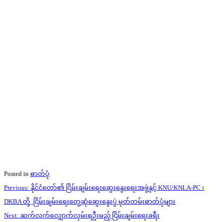
Posted in
ဓာတ်ပုံ
Post
Previous:
နိုင်ငံတော်၏ ငြိမ်းချမ်းရေးဆွေးနွေးရေးအဖွဲ့နှင့် KNU/KNLA-PC ၊
navigation
DKBA တို့ ငြိမ်းချမ်းရေးတွေ့ဆုံဆွေးနွေးပွဲ မှတ်တမ်းဓာတ်ပုံများ
Next:
ဆက်လက်လျှောက်လှမ်းရဦးမည့် ငြိမ်းချမ်းရေးခရီး