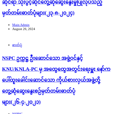
ဆိုင်ရာ သုံးပွင့်ဆိုင်တွေ့ဆုံဆွေးနွေးမှုပြုလုပ်သည့်
မှတ်တမ်းဓာတ်ပုံများ(၂၃-၈-၂၀၂၄)
Main Admin
August 26, 2024
ဓာတ်ပုံ
NSPC ဥက္ကဋ္ဌ ဦးဆောင်သော အဖွဲ့ဝင်နှင့်
KNU/KNLA-PC မှ အထွေထွေအတွင်းရေးမှူး နော်က
ပေါ်ထူးခေါင်းဆောင်သော ကိုယ်စားလှယ်အဖွဲ့တို့
တွေ့ဆုံဆွေးနွေးစဉ်မှတ်တမ်းဓာတ်ပုံ
များ(၂၆-၄-၂၀၂၁)
NSPNC