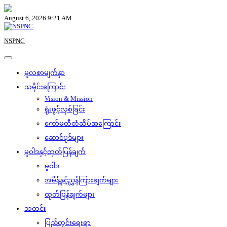
Skip
to
August 6, 2026 9:21 AM
content
NSPNC
မူလစာမျက်နှာ
သမိုင်းကြောင်း
Vision & Mission
ရုံးဖွင့်လှစ်ခြင်း
ကော်မတီတံဆိပ်အကြောင်း
ဆောင်ပုဒ်များ
မူဝါဒနှင့်ထုတ်ပြန်ချက်
မူဝါဒ
အမိန့်နှင့်ညွှန်ကြားချက်များ
ထုတ်ပြန်ချက်များ
သတင်း
ပြည်တွင်းရေးရာ