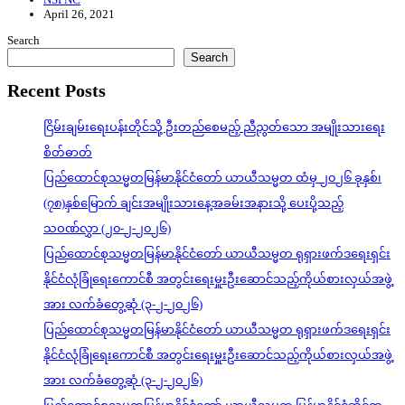
April 26, 2021
Search
Search
Recent Posts
ငြိမ်းချမ်းရေးပန်းတိုင်သို့ ဦးတည်စေမည့် ညီညွတ်သော အမျိုးသားရေး
စိတ်ဓာတ်
ပြည်ထောင်စုသမ္မတမြန်မာနိုင်ငံတော် ယာယီသမ္မတ ထံမှ ၂၀၂၆ ခုနှစ်၊
(၇၈)နှစ်မြောက် ချင်းအမျိုးသားနေ့အခမ်းအနားသို့ ပေးပို့သည့်
သဝဏ်လွှာ (၂၀-၂-၂၀၂၆)
ပြည်ထောင်စုသမ္မတမြန်မာနိုင်ငံတော် ယာယီသမ္မတ ရုရှားဖက်ဒရေးရှင်း
နိုင်ငံလုံခြုံရေးကောင်စီ အတွင်းရေးမှူးဦးဆောင်သည့်ကိုယ်စားလှယ်အဖွဲ့
အား လက်ခံတွေ့ဆုံ (၃-၂-၂၀၂၆)
ပြည်ထောင်စုသမ္မတမြန်မာနိုင်ငံတော် ယာယီသမ္မတ ရုရှားဖက်ဒရေးရှင်း
နိုင်ငံလုံခြုံရေးကောင်စီ အတွင်းရေးမှူးဦးဆောင်သည့်ကိုယ်စားလှယ်အဖွဲ့
အား လက်ခံတွေ့ဆုံ (၃-၂-၂၀၂၆)