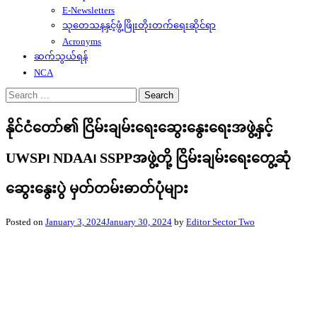
E-Newsletters
သုတေသနနှင့်ဖွံ့ဖြိုးတိုးတက်ရေးဆိုင်ရာ
Acronyms
ဆက်သွယ်ရန်
NCA
Search
for:
နိုင်ငံတော်၏ ငြိမ်းချမ်းရေးဆွေးနွေးရေးအဖွဲ့နှင့်
UWSP၊ NDAA၊ SSPPအဖွဲ့တို့ ငြိမ်းချမ်းရေးတွေ့ဆုံ
ဆွေးနွေးပွဲ မှတ်တမ်းဓာတ်ပုံများ
Posted on
January 3, 2024
January 30, 2024
by
Editor Sector Two