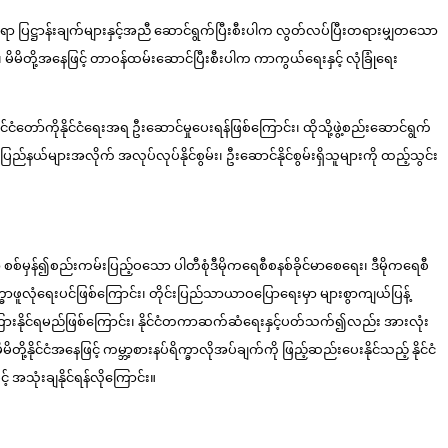
ရာ ပြဋ္ဌာန်းချက်များနှင့်အညီ ဆောင်ရွက်ပြီးစီးပါက လွတ်လပ်ပြီးတရားမျှတသော
မိတို့အနေဖြင့် တာဝန်ထမ်းဆောင်ပြီးစီးပါက ကာကွယ်ရေးနှင့် လုံခြုံရေး
ုင်ငံတော်ကိုနိုင်ငံရေးအရ ဦးဆောင်မှုပေးရန်ဖြစ်ကြောင်း၊ ထိုသို့ဖွဲ့စည်းဆောင်ရွက်
ြည်နယ်များအလိုက် အလုပ်လုပ်နိုင်စွမ်း၊ ဦးဆောင်နိုင်စွမ်းရှိသူများကို ထည့်သွင်း
မှာ စစ်မှန်၍စည်းကမ်းပြည့်ဝသော ပါတီစုံဒီမိုကရေစီစနစ်ခိုင်မာစေရေး၊ ဒီမိုကရေစီ
ာဖူလုံရေးပင်ဖြစ်ကြောင်း၊ တိုင်းပြည်သာယာဝပြောရေးမှာ များစွာကျယ်ပြန့်
ာသင်ကြားနိုင်ရမည်ဖြစ်ကြောင်း၊ နိုင်ငံတကာဆက်ဆံရေးနှင့်ပတ်သက်၍လည်း အားလုံး
ိုင်ငံအနေဖြင့် ကမ္ဘာ့စားနပ်ရိက္ခာလိုအပ်ချက်ကို ဖြည့်ဆည်းပေးနိုင်သည့် နိုင်ငံ
့် အသုံးချနိုင်ရန်လိုကြောင်း။