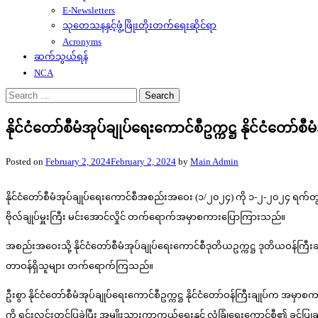
E-Newsletters
သုတေသနနှင့်ဖွံ့ဖြိုးတိုးတက်ရေးဆိုင်ရာ
Acronyms
ဆက်သွယ်ရန်
NCA
Search
for:
နိုင်ငံတော်စီမံအုပ်ချုပ်ရေးကောင်စီဥက္ကဋ္ဌ နိုင်င
Posted on
February 2, 2024
February 2, 2024
by
Main Admin
နိုင်ငံတော်စီမံအုပ်ချုပ်ရေးကောင်စီအစည်းအဝေး (၁/၂၀၂၄) ကို ၁-၂-၂၀၂၄ ရက်တွင် နေ
ဗိုလ်ချုပ်မှူးကြီး မင်းအောင်လှိုင် တက်ရောက်အမှာစကားပြောကြားသည်။
အစည်းအဝေးသို့ နိုင်ငံတော်စီမံအုပ်ချုပ်ရေးကောင်စီဒုတိယဥက္ကဋ္ဌ ဒုတိယဝန်ကြီးချုပ်
တာဝန်ရှိသူများ တက်ရောက်ကြသည်။
ဦးစွာ နိုင်ငံတော်စီမံအုပ်ချုပ်ရေးကောင်စီဥက္ကဋ္ဌ နိုင်ငံတော်ဝန်ကြီးချု
ကို ရှင်းလင်းတင်ပြခဲ့ပြီး အမျိုးသားကာကွယ်ရေးနှင့် လုံခြုံရေးကောင်စီ၏ ခွင့်ပ