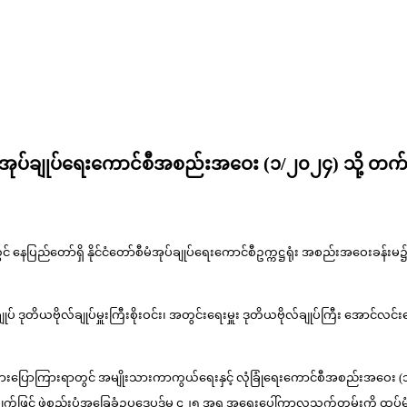
ံတော်စီမံအုပ်ချုပ်ရေးကောင်စီအစည်းအဝေး (၁/၂၀၂၄) သိ
ပြည်တော်ရှိ နိုင်ငံတော်စီမံအုပ်ချုပ်ရေးကောင်စီဥက္ကဋ္ဌရုံး အစည်းအဝေးခန်းမ၌ ကျင်
 ဒုတိယဗိုလ်ချုပ်မှူးကြီးစိုးဝင်း၊ အတွင်းရေးမှူး ဒုတိယဗိုလ်ချုပ်ကြီး အောင်လင်းဒွေ
ပ်က အမှာစကားပြောကြားရာတွင် အမျိုးသားကာကွယ်ရေးနှင့် လုံခြုံရေးကောင်စီအစည်
ြုချက်ဖြင့် ဖွဲ့စည်းပုံအခြေခံဥပဒေပုဒ်မ ၄၂၅ အရ အရေးပေါ်ကာလသက်တမ်းကို ထပ်မံတိုး