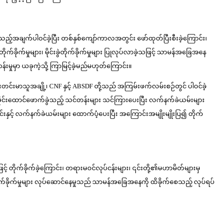
သည့်အချက်ပါဝင်ခဲ့ပြီး တစ်နှစ်ကျော်ကာလအတွင်း ဖော်ထုတ်ပြီးစီးခဲ့ကြောင်း၊
ခိုက်မှုများ၊ မိုင်းခွဲတိုက်ခိုက်မှုများ ပြုလုပ်လာခဲ့သဖြင့် သာမန်အခြေအနေ
းမှုမှာ ယခုကဲ့သို့ ကြာမြင့်ခဲ့မည်မဟုတ်ကြောင်း။
်းမာသူအချို့၊ CNF နှင့် ABSDF တို့သည် အကြမ်းဖက်လမ်းစဉ်တွင် ပါဝင်ခဲ့
ိုင်းထောင်ဖောက်ခွဲသည့် သင်တန်းများ သင်ကြားပေးပြီး လက်နက်ခဲယမ်းများ
ှင့် လက်နက်ခဲယမ်းများ ထောက်ပံ့ပေးပြီး အကြောင်းအမျိုးမျိုးပြ၍ တိုက်
 တိုက်ခိုက်ခဲ့ကြောင်း၊ တရားမဝင်လုပ်ငန်းများ၊ ၎င်းတို့၏မဟာမိတ်များမှ
၏ တိုက်ခိုက်မှုများ လုပ်ဆောင်နေမှုသည် သာမန်အခြေအနေကို ထိခိုက်စေသည့် လုပ်ရပ်