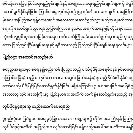
မိမိတို့အနေဖြင့် နိုင်ငံရေးရည်မှန်းချက်နှင့် အမျိုးသားရေးရည်မှန်းချက်များကို
ဆောင်ရွက်နိုင်ရန်ဖြစ်ကြောင်း၊ ရှေ့လုပ်ငန်းစဉ် (၅) ရပ်၏ ပထမအချက်အနေဖြင့
မိုးရေး အပြည့်အဝရရှိလာအောင် အလေးထားဆောင်ရွက်သွားမည်ဟု ချမှတ်ထားကြောင်း၊
ရေးကို ဆောင်ရွက်သွားရမည်ဖြစ်ကြောင်း၊ ဒုတိယအချက်အနေဖြင့် တိုင်းရင်းသားပြည်သ
လုံး၏ လူမှုစီးပွားဘဝမြင့်မားရေး ဆက်လက်ကြိုးပမ်းဆောင်ရွက်သွားမည်ဟု ချမ
သော ပြည်တွင်းငြိမ်းချမ်းရေးနှင့် ရရှိထားသည့် ပြည်တွင်းငြိမ်းချမ်းရေးရလဒ
ပြည့်ဝစွာ အကောင်အထည်ဖော်
စတုတ္ထအချက်မှာ စစ်မှန်၍စည်းကမ်းပြည့်ဝသည့် ပါတီစုံဒီမိုကရေစီစနစ်ခိုင်မာ
ကြောင်း၊ ပြီးခဲ့သည့် ၁၀ နှစ်တာ ကာလအတွင်း ဖြတ်သန်းခဲ့ရသည့် နိုင်ငံ၏ နိုင်ငံရေ
သော်လည်း ပီပီပြင်ပြင်ဆောင်ရွက်နိုင်ခြင်း မရှိခဲ့ကြောင်း၊ ဥပမာအားဖြင့် အခြေခ
အလားတူ တိုင်းဒေသကြီးနှင့် ပြည်နယ်များအလိုက် လက်ရှိဆောင်ရွက်နေသည့် အုပ်ချုပ်
လုပ်ပိုင်ခွင့်များကို တည်ဆောက်ပေးရမည်
ဖွဲ့စည်းပုံအခြေခံဥပဒေအရ ခွင့်ပြုထားသော ကဏ္ဍများ၌ တိုင်းဒေသကြီးနှင့် ပြည်နယ်မျ
လုပ်ပိုင်ခွင့်အလိုက် အပြည့်အဝ လုပ်ဆောင်ခြင်းမရှိသည့်အပေါ် အားမလိုအားမရဖြစ်လာက