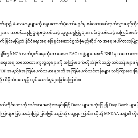
ျမှတ်ရာ၌ မဲမသမာမှုများကို ရွေးကောက်ပွဲကော်မရှင်မှ စစ်ဆေးဖော်ထုတ်သွားမည်ဆို
 သာမန်ဆန္ဒပြမှုများမှတစ်ဆင့် ဆူပူဆန္ဒပြမှုများ၊ ၎င်းမှတစ်ဆင့် အကြမ်းဖက်တိုက်
က်ခြင်းမပြုဘဲ နိုင်ငံရေးအရ ဖြေရှင်းဆောင်ရွက်ခဲ့မည်ဆိုပါက အရေးပေါ်ကာလပြဋ္ဌာန်
်ချိန်တွင် NCA လက်မှတ်ရေးထိုးထားသော EAO အဖွဲ့များအနက် KNU မှ သဘောထားတင
ုင်ငံရေးအရ သဘောထားကွဲလွဲသူများကို အကြမ်းဖက်တိုက်ခိုက်သည့် သင်တန်းများ၊ မ
့် PDF အမည်ခံအကြမ်းဖက်သမားများကို အကြမ်းဖက်သင်တန်းများ သင်ကြားပေးခြင်းန
 ထိခိုက်စေသည့် လုပ်ဆောင်မှုများဖြစ်ကြောင်း။
ကိုင်ဒေသကို အင်အားအလုံးအရင်းဖြင့် Drone များအသုံးပြု၍ Drop Bomb များဖြင့်
 ငွေကြေးများဖြင့် အသုံးပြုခဲ့ခြင်းဖြစ်သည်ကို တွေ့ရကြောင်း၊ ထိုသို့ MNDAA အဖွဲ့