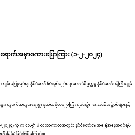
ု့ တက်ရောက်အမှာစကားပြောကြား (၁-၂-၂၀၂၄)
းပပြုလုပ်ရာ နိုင်ငံတော်စီမံအုပ်ချုပ်ရေးကောင်စီဥက္ကဋ္ဌ နိုင်ငံတော်ဝန်ကြီးချုပ်
း၊ တွဲဖက်အတွင်းရေးမှူး ဒုတိယဗိုလ်ချုပ်ကြီး ရဲဝင်းဦး၊ ကောင်စီအဖွဲ့ဝင်များနှင့်
းအဝေး (၁/၂၀၂၄) ကို ကျင်းပ၍ ၆ လတာကာလအတွင်း နိုင်ငံတော်၏ အခြေအနေအရပ်ရပ်
မြှင့်ခဲ့ခြင်းဖြစ်ကြောင်း။