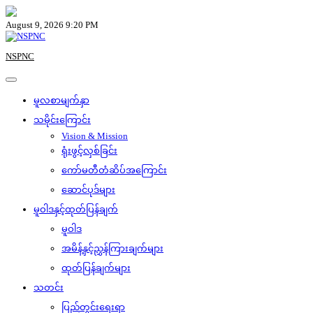
Skip
to
August 9, 2026 9:20 PM
content
NSPNC
မူလစာမျက်နှာ
သမိုင်းကြောင်း
Vision & Mission
ရုံးဖွင့်လှစ်ခြင်း
ကော်မတီတံဆိပ်အကြောင်း
ဆောင်ပုဒ်များ
မူဝါဒနှင့်ထုတ်ပြန်ချက်
မူဝါဒ
အမိန့်နှင့်ညွှန်ကြားချက်များ
ထုတ်ပြန်ချက်များ
သတင်း
ပြည်တွင်းရေးရာ