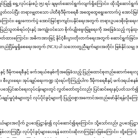
 မဏ္ဍိုင်ပြု၍ ရှေ့လုပ်ငန်းစဉ် (၅) ရပ် ချမှတ်ဆောင်ရွက်လျက်ရှိကြောင်း၊ ထိုသို့ဆေ
် လွတ်လပ်ပြီး တရားမျှတသော ပါတီစုံဒီမိုကရေစီ အထွေထွေရွေးကောက်ပွဲ အောင်မြင်
 ရွေးကောက်ပွဲ အောင်မြင်စွာကျင်းပနိုင်ရေးအတွက် တရားဥပဒေစိုးမိုးရေးကို ဆော
ူတစ်ရပ်လုံးနှင့် အကျုံးဝင်သော စိုက်ပျိုးမွေးမြူရေးကို အခြေခံသည့် ကုန်ထုတ်လုပ
ှတ်ထားကြောင်း၊ အဓိကအားဖြင့် နိုင်ငံ့စီးပွားတိုးတက်ရေးအတွက် ဆောင်ရွက်ခြ
်များ တည်ငြိမ်မှုရှိစေရေးအတွက် (NCA) ပါ သဘောတူညီချက်များအတိုင်း ဖြစ်နိုင
ရေးနှင့် ဒီမိုကရေစီနှင့် ဖက်ဒရယ်စနစ်ကိုအခြေခံသည့် ပြည်ထောင်စုတည်ဆောက်ရေး
း၊ စီးပွားရေး၊ အုပ်ချုပ်ရေးကဏ္ဍ သုံးရပ်ကိုကြည့်ပါက ဒီမိုကရေစီနှင့် ဖက်ဒရယ်စနစ
ံဥပဒေပြင်ဆင်ရေးလုပ်ငန်းများတွင် လွှတ်တော်တွင်လည်း ပြင်ဆင်ရေးနှင့်ပတ်သက်၍ မှတ်
မှုပုံစံများတွင် လုပ်ပိုင်ခွင့်များကို ပြည့်ဝစွာအကောင်အထည်ဖော်နိုင်ရန်လိုကြော
ားအလိုက် ဥပဒေပြဋ္ဌာန်း၍ လုပ်ဆောင်၍ရကြောင်း၊ သို့သော်လည်း ဥပဒေပြဋ္ဌာန်းမှုများကိ
ြပြီး လုပ်ပိုင်ခွင့်များပေးရန် တောင်းဆိုလာကြခြင်းဖြစ်ကြောင်း၊ ထို့ကြောင့် မိမိအန