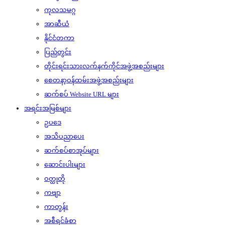
ကုလသမဂ္ဂ
အာဆီယံ
နိုင်ငံတကာ
ပြည်တွင်း
တိုင်းရင်းသားလက်နက်ကိုင်အဖွဲ့အစည်းများ
စေတနာ့ဝန်ထမ်းအဖွဲ့အစည်းများ
ဆက်စပ် Website URL များ
အရင်းအမြစ်များ
ဥပဒေ
အသိပညာပေး
ဆက်စပ်စာအုပ်များ
ဆောင်းပါးများ
ဝတ္ထုတို
ကဗျာ
ကာတွန်း
အစီရင်ခံစာ