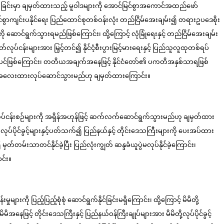
ာင်ရွက်ခြင်းမှာ ချမှတ်ထားသည့် မူဝါဒများကို အောင်မြင်စွာအကောင်အထည်ဖော်
စွာကျင်းပနိုင်ရေး ပြည်ထောင်စုတစ်ဝန်းလုံး တည်ငြိမ်အေးချမ်း၍ တရားဥပဒေစိုး
င်ရွက်သွားရမည်ဖြစ်ကြောင်း၊ ထို့ကြောင့် လုံခြုံရေးနှင့် တည်ငြိမ်အေးချမ်း
်ငန်းများအား မြှင့်တင်၍ နိုင်ငံ့စီးပွားမြင့်မားရေးနှင့် ပြည်သူလူထုတစ်ရပ်
င်းပင်ဖြစ်ကြောင်း၊ တတိယအချက်အနေဖြင့် နိုင်ငံတော်၏ ပကတိအနှစ်သာရဖြစ်
်သမျှ အလေးထားလုပ်ဆောင်သွားမည်ဟု ချမှတ်ထားကြောင်း။
လုပ်ငန်းစဉ်များကို အရှိန်အဟုန်ဖြင့် ဆက်လက်ဆောင်ရွက်သွားမည်ဟု ချမှတ်ထား
်လုပ်ပိုင်ခွင့်များနှင့်ပတ်သက်၍ ပြည်နယ်နှင့် တိုင်းဒေသကြီးများကို ပေးအပ်ထား
တမ်းသာတင်နိုင်ခဲ့ပြီး ပြည်လုံးကျွတ် ဆန္ဒခံယူပွဲမလုပ်နိုင်ခဲ့ကြောင်း၊
င်း။
ု ပြည့်ပြည့်စုံစုံ ဆောင်ရွက်နိုင်ခြင်းမရှိကြောင်း၊ ထို့ကြောင့် မိမိတို့
ေဖြင့် တိုင်းဒေသကြီးနှင့် ပြည်နယ်ဝန်ကြီးချုပ်များအား မိမိတို့လုပ်ပိုင်ခွင့်