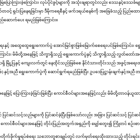
မြဲပြောကြားခဲ့ကြောင်း၊ လုပ်ပိုင်ခွင့်များကို အသုံးချရာတွင်လည်း ဒေသနှင့်ဒေသ
ကျယ်တဝင့် ရှင်းပြနေရခြင်းမှာ ဒီမိုကရေစီနှင့် ဖက်ဒရယ်စနစ်ကို အခြေခံသည့် ပြည်
ကို တည်ဆောက်ပေး ရမည်ဖြစ်ကြောင်း။
းစေရေးနှင့် အထွေထွေရွေးကောက်ပွဲ အောင်မြင်စွာဖြစ်မြောက်စေရေးပင်ဖြစ်ကြောင်း
ြောင်း၊ မိမိတို့အနေဖြင့် သိက္ခာရှိသည့် ရွေးကောက်ပွဲနှင့် သိက္ခာရှိသည့် လွှတ်တေ
ြို့ပြနှင့် ကျေးလက်တွင် နေထိုင်သည်ဖြစ်စေ နိုင်ငံသားတိုင်းသည် အခွင့်အရေးတန်းတူ
ှစ်) နှင့်အညီ ရွေးကောက်ပွဲကို ဆောင်ရွက်ရမည်ဖြစ်ပြီး ဥပဒေပြဋ္ဌာန်းချက်နှင့်အ
မိမိအနေဖြင့် ပြောကြားခဲ့ခြင်းဖြစ်ပြီး ကောင်စီဝင်များအနေဖြင့်လည်း မိမိတို့တ
 ပြင်ဆင်သင့်သည်များကို ပြင်ဆင်ခဲ့ပြီးဖြစ်သော်လည်း အခြား ပြင်ဆင်သင့် ပြင်ဆ
င်စီဝင်များအနေဖြင့် တိုင်းပြည်အတွက်အရှည်ကို မျှော်တွေး၍ ကြိုတင် စဉ်းစားနိ
တ်တိုက်ခိုက်မှုရပ်စဲရေး သဘောတူစာချုပ်တွင် လက်မှတ်ရေးထိုးထားသည့် တိုင်းရင်