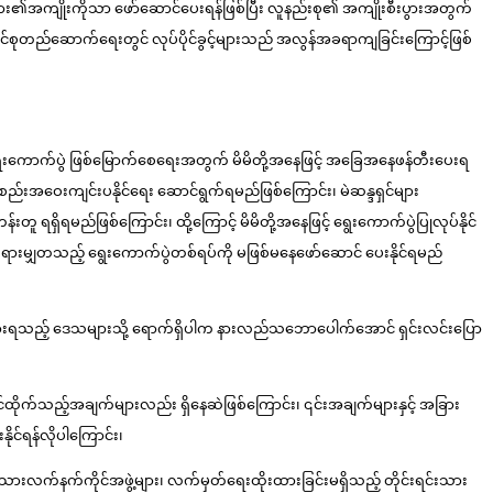
ခံများ၏အကျိုးကိုသာ ဖော်ဆောင်ပေးရန်ဖြစ်ပြီး လူနည်းစု၏ အကျိုးစီးပွားအတွက်
ထောင်စုတည်ဆောက်ရေးတွင် လုပ်ပိုင်ခွင့်များသည် အလွန်အခရာကျခြင်းကြောင့်ဖြစ်
၊ ရွေးကောက်ပွဲ ဖြစ်မြောက်စေရေးအတွက် မိမိတို့အနေဖြင့် အခြေအနေဖန်တီးပေးရ
ာ်အစည်းအဝေးကျင်းပနိုင်ရေး ဆောင်ရွက်ရမည်ဖြစ်ကြောင်း၊ မဲဆန္ဒရှင်များ
 ရရှိရမည်ဖြစ်ကြောင်း၊ ထို့ကြောင့် မိမိတို့အနေဖြင့် ရွေးကောက်ပွဲပြုလုပ်နိုင်
ညီ တရားမျှတသည့် ရွေးကောက်ပွဲတစ်ရပ်ကို မဖြစ်မနေဖော်ဆောင် ပေးနိုင်ရမည်
ာဝန်ယူထားရသည့် ဒေသများသို့ ရောက်ရှိပါက နားလည်သဘောပေါက်အောင် ရှင်းလင်းပြော
င်ထိုက်သည့်အချက်များလည်း ရှိနေဆဲဖြစ်ကြောင်း၊ ၎င်းအချက်များနှင့် အခြား
ုင်ရန်လိုပါကြောင်း၊
းသားလက်နက်ကိုင်အဖွဲ့များ၊ လက်မှတ်ရေးထိုးထားခြင်းမရှိသည့် တိုင်းရင်းသား