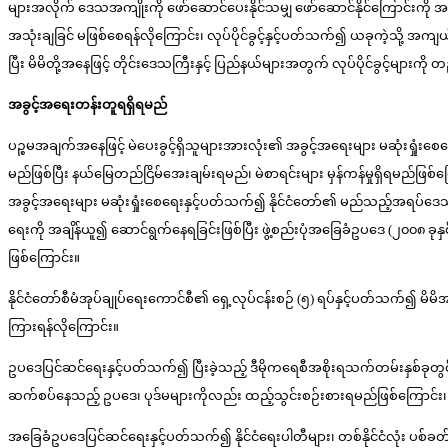
များအလိုက် ဒေသအကျိုးကို ဖော်ဆောင်ပေးနိုင်သမျှ ဖော်ဆောင်နိုင်ကြောင်းကို အ
အသုံးချခြင် မဖြစ်စေရန်လိုကြောင်း၊ လုပ်ပိုင်ခွင့်နှင့်ပတ်သက်၍ ယခုကဲ့သို့ အ
ပြီး မိမိတို့အနေဖြင့် တိုင်းဒေသကြီးနှင့် ပြည်နယ်များအတွက် လုပ်ပိုင်ခွင့်များ
အခွင့်အရေးတန်းတူရရှိရမည်
ပဉ္စမအချက်အနေဖြင့် မဲပေးခွင့်ရှိသူများအားလုံး၏ အခွင့်အရေးများ မဆုံးရှုံ
မည်ဖြစ်ပြီး နယ်မြေတည်ငြိမ်အေးချမ်းရမည်၊ မဲစာရင်းများ မှန်ကန်မှုရှိရမည်ဖြစ်က
အခွင့်အရေးများ မဆုံးရှုံးစေရေးနှင့်ပတ်သက်၍ နိုင်ငံတော်၏ မည်သည့်အရပ်ဒေသရှိ မ
ရေးကို အချိန်ယူ၍ ဆောင်ရွက်နေရခြင်းဖြစ်ပြီး ဖွဲ့စည်းပုံအခြေခံဥပဒေ (၂၀၀၈ ခုန
ဖြစ်ကြောင်း။
နိုင်ငံတော်စီမံအုပ်ချုပ်ရေးကောင်စီ၏ ရှေ့လုပ်ငန်းစဉ် (၅) ရပ်နှင့်ပတ်သက်၍ 
ကြားရန်လိုကြောင်း။
ဥပဒေပြင်ဆင်ရေးနှင့်ပတ်သက်၍ ပြီးခဲ့သည့် ဒီမိုကရေစီအစိုးရသက်တမ်းနှစ်ခုတွင်
ဆက်စပ်နေသည့် ဥပဒေ၊ ပုဒ်မများကိုလည်း ထည့်သွင်းစဉ်းစားရမည်ဖြစ်ကြောင်း၊ ကော
အခြေခံဥပဒေပြင်ဆင်ရေးနှင့်ပတ်သက်၍ နိုင်ငံရေးပါတီများ၊ တစ်နိုင်ငံလုံး ပစ်ခ