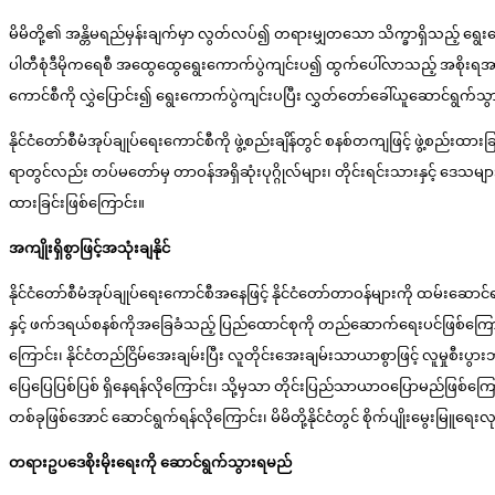
မိမိတို့၏ အန္တိမရည်မှန်းချက်မှာ လွတ်လပ်၍ တရားမျှတသော သိက္ခာရှိသည့် ရွေး
ပါတီစုံဒီမိုကရေစီ အထွေထွေရွေးကောက်ပွဲကျင်းပ၍ ထွက်ပေါ်လာသည့် အစိုးရအား န
ကောင်စီကို လွှဲပြောင်း၍ ရွေးကောက်ပွဲကျင်းပပြီး လွှတ်တော်ခေါ်ယူဆောင်ရွက်သ
နိုင်ငံတော်စီမံအုပ်ချုပ်ရေးကောင်စီကို ဖွဲ့စည်းချိန်တွင် စနစ်တကျဖြင့် ဖွဲ့စည်းထာ
ရာတွင်လည်း တပ်မတော်မှ တာဝန်အရှိဆုံးပုဂ္ဂိုလ်များ၊ တိုင်းရင်းသားနှင့် ဒေသများ
ထားခြင်းဖြစ်ကြောင်း။
အကျိုးရှိစွာဖြင့်အသုံးချနိုင်
နိုင်ငံတော်စီမံအုပ်ချုပ်ရေးကောင်စီအနေဖြင့် နိုင်ငံတော်တာဝန်များကို ထမ်းဆောင်
နှင့် ဖက်ဒရယ်စနစ်ကိုအခြေခံသည့် ပြည်ထောင်စုကို တည်ဆောက်ရေးပင်ဖြစ်ကြောင်း
ကြောင်း၊ နိုင်ငံတည်ငြိမ်အေးချမ်းပြီး လူတိုင်းအေးချမ်းသာယာစွာဖြင့် လူမှုစီ
ပြေပြေပြစ်ပြစ် ရှိနေရန်လိုကြောင်း၊ သို့မှသာ တိုင်းပြည်သာယာဝပြောမည်ဖြစ်ကြောင်
တစ်ခုဖြစ်အောင် ဆောင်ရွက်ရန်လိုကြောင်း၊ မိမိတို့နိုင်ငံတွင် စိုက်ပျိုးမွေးမြူရေး
တရားဥပဒေစိုးမိုးရေးကို ဆောင်ရွက်သွားရမည်