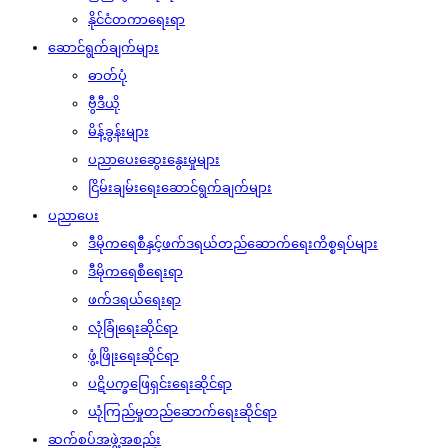
နိုင်ငံတကာရေးရာ
ဆောင်ရွက်ချက်များ
ဓာတ်ပုံ
ဗွီဒီယို
မိန့်ခွန်းများ
ပညာပေးဆွေးနွေးမှုများ
ငြိမ်းချမ်းရေးဆောင်ရွက်ချက်များ
ပညာပေး
ဒီမိုကရေစီနှင့်ဖက်ဒရယ်တည်ဆောက်‌ရေးကိစ္စရပ်များ
ဒီမိုကရေစီရေးရာ
ဖက်ဒရယ်ရေးရာ
လုံခြုံရေးဆိုင်ရာ
ဖွံ့ဖြိုးရေးဆိုင်ရာ
ပဋိပက္ခဖြေရှင်းရေးဆိုင်ရာ
ယုံကြည်မှုတည်ဆောက်ရေးဆိုင်ရာ
ဆက်စပ်အဖွဲ့အစည်း