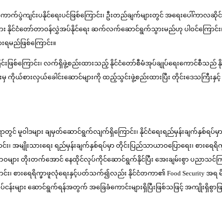
ကောက်ပွဲကျင်းပနိုင်ရေးပင်ဖြစ်ကြောင်း၊ ဦးတည်ချက်များတွင် အရေးပေါ်ကာလဆိုင်
ိုင်ငံတော်တာဝန်လွှဲအပ်နိုင်ရေး ဆက်လက်ဆောင်ရွက်သွားမည်ဟု ပါဝင်ကြောင်း၊ မိ
ွားရမည်ဖြစ်ကြောင်း။
းခြင်းဖြစ်ကြောင်း၊ လက်ရှိဖွဲ့စည်းထားသည့် နိုင်ငံတော်စီမံအုပ်ချုပ်ရေးကောင်စီသည် နိ
မှ ကိုယ်စားလှယ်ခေါင်းဆောင်များကို ထည့်သွင်းဖွဲ့စည်းထားပြီး တိုင်းဒေသကြီးနှင့် ပ
ရာတွင် မူဝါဒများ ချမှတ်ဆောင်ရွက်လျက်ရှိကြောင်း၊ နိုင်ငံရေးရည်မှန်းချက်နှစ်ရပ်
၊ အမျိုးသားရေး ရည်မှန်းချက်နှစ်ရပ်မှာ တိုင်းပြည်သာယာဝပြောရေး၊ စားရေရိက္ခ
းပွားဘဝများ တိုးတက်အောင် နေထိုင်လုပ်ကိုင်ဆောင်ရွက်နိုင်ပြီး အေးချမ်းစွာ ပည
း၊ စားရေရိက္ခာဖူလုံရေးနှင့်ပတ်သက်၍လည်း နိုင်ငံတကာ၏ Food Security အရ မိမိတို့န
လုပ်ငန်းများ ဆောင်ရွက်ရန်အတွက် အခြေခံကောင်းများရှိပြီးဖြစ်သဖြင့် အကျိုးရှိစွာဖြင