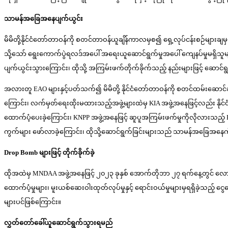
သာမန်အခြေအနေပျက်ယွင်း
မိမိတို့နိုင်ငံတော်တာဝန်ကို စတင်တာဝန်ယူချိန်ကာလမှစ၍ ရှေ့လုပ်ငန်းစဉ်များခ
သို့သော် ရွေးကောက်ပွဲရလဒ်အပေါ် အရေးယူဆောင်ရွက်မှုအပေါ် ကျေနပ်မှုမရှိသူများက
ပျက်ယွင်းသွားကြောင်း၊ ထိုသို့ အကြမ်းဖက်တိုက်ခိုက်သည့် နည်းများဖြင့် ဆောင်ရွ
အလားတူ EAO များနှင့်ပတ်သက်၍ မိမိတို့ နိုင်ငံတော်တာဝန်ကို စတင်ထမ်းဆောင
ကြောင်း၊ လက်မှတ်ရေးထိုးမထားသည့်အဖွဲ့များထဲမှ KIA အဖွဲ့အနေဖြင့်လည်း နိ
ထောက်ပံ့ပေးခဲ့ကြောင်း၊ KNPP အဖွဲ့အနေဖြင့် ဆူပူအကြမ်းဖက်မှုကိုလိုလားသည
ကွက်များ ဖော်လာခဲ့ကြောင်း၊ ထိုသို့ဆောင်ရွက်ခြင်းများသည် သာမန်အခြေအနေကို
Drop Bomb များဖြင့် တိုက်ခိုက်ခဲ့
ထိုအထဲမှ MNDAA အဖွဲ့အနေဖြင့် ၂၀၂၃ ခုနှစ် အောက်တိုဘာ ၂၇ ရက်နေ့တွင် လောက်
ထောက်ပံ့မှုများ၊ မူးယစ်ဆေးဝါးထုတ်လုပ်မှုနှင့် ရောင်းဝယ်မှုများမှရရှိခဲ့သည့်
များပင်ဖြစ်ကြောင်း။
လွှတ်တော်ခေါ်ယူဆောင်ရွက်သွားရမည်