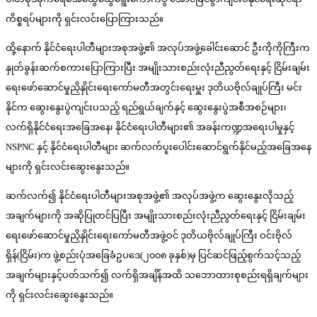
ကိစ္စရပ်များကို ရှင်းလင်းပြောကြားသည်။
ထို့နောက် နိုင်ငံရေးပါတီများအစုအဖွဲ့၏ အလုပ်အဖွဲ့ခေါင်းဆောင် ဦးကိုကိုကြီးက
နှုတ်ခွန်းဆက်စကားပြောကြားပြီး အမျိုးသားစည်းလုံးညီညွတ်ရေးနှင့် ငြိမ်းချမ်း
ရေးဖော်ဆောင်မှုညှိနှိုင်းရေးကော်မတီအတွင်းရေးမှူး ဒုတိယဗိုလ်ချုပ်ကြီး မင်း
နိုင်က ဆွေးနွေးပွဲကျင်းပသည့် ရည်ရွယ်ချက်နှင့် ဆွေးနွေးပွဲအစီအစဉ်များ၊
လက်ရှိနိုင်ငံရေးအခြေအနေ၊ နိုင်ငံရေးပါတီများ၏ အခန်းကဏ္ဍအရေးပါမှုနှင့်
NSPNC နှင့် နိုင်ငံရေးပါတီများ ဆက်လက်ပူးပေါင်းဆောင်ရွက်နိုင်မည့်အခြေအနေ
များကို ရှင်းလင်းဆွေးနွေးသည်။
ဆက်လက်၍ နိုင်ငံရေးပါတီများအစုအဖွဲ့၏ အလုပ်အဖွဲ့က ဆွေးနွေးလိုသည့်
အချက်များကို အဆိုပြုတင်ပြပြီး အမျိုးသားစည်းလုံးညီညွတ်ရေးနှင့် ငြိမ်းချမ်း
ရေးဖော်ဆောင်မှုညှိနှိုင်းရေးကော်မတီအဖွဲ့ဝင် ဒုတိယဗိုလ်ချုပ်ကြီး ဝင်းဗိုလ်
ရှိန်(ငြိမ်း)က ဖွဲ့စည်းပုံအခြေခံဥပဒေ(၂၀၀၈ ခုနှစ်)မှ ပြင်ဆင်ဖြည့်စွက်သင့်သည့်
အချက်များနှင့်ပတ်သက်၍ လက်ရှိအချိန်အထိ သဘောထားစုစည်းရရှိချက်များ
ကို ရှင်းလင်းဆွေးနွေးသည်။