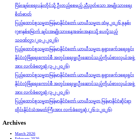
ငြိမ်းချမ်းရေးပန်းတိုင်သို့ ဦးတည်စေမည့် ညီညွတ်သော အမျိုးသားရေး
စိတ်ဓာတ်
ပြည်ထောင်စုသမ္မတမြန်မာနိုင်ငံတော် ယာယီသမ္မတ ထံမှ ၂၀၂၆ ခုနှစ်၊
(၇၈)နှစ်မြောက် ချင်းအမျိုးသားနေ့အခမ်းအနားသို့ ပေးပို့သည့်
သဝဏ်လွှာ (၂၀-၂-၂၀၂၆)
ပြည်ထောင်စုသမ္မတမြန်မာနိုင်ငံတော် ယာယီသမ္မတ ရုရှားဖက်ဒရေးရှင်း
နိုင်ငံလုံခြုံရေးကောင်စီ အတွင်းရေးမှူးဦးဆောင်သည့်ကိုယ်စားလှယ်အဖွဲ့
အား လက်ခံတွေ့ဆုံ (၃-၂-၂၀၂၆)
ပြည်ထောင်စုသမ္မတမြန်မာနိုင်ငံတော် ယာယီသမ္မတ ရုရှားဖက်ဒရေးရှင်း
နိုင်ငံလုံခြုံရေးကောင်စီ အတွင်းရေးမှူးဦးဆောင်သည့်ကိုယ်စားလှယ်အဖွဲ့
အား လက်ခံတွေ့ဆုံ (၃-၂-၂၀၂၆)
ပြည်ထောင်စုသမ္မတမြန်မာနိုင်ငံတော် ယာယီသမ္မတ မြန်မာနိုင်ငံဆိုင်ရာ
ထိုင်းနိုင်ငံသံအမတ်ကြီးအား လက်ခံတွေ့ဆုံ (၂၆-၁-၂၀၂၆)
Archives
March 2026
February 2026