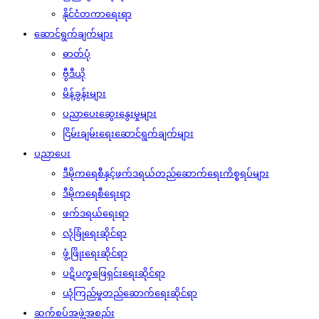
နိုင်ငံတကာရေးရာ
ဆောင်ရွက်ချက်များ
ဓာတ်ပုံ
ဗွီဒီယို
မိန့်ခွန်းများ
ပညာပေးဆွေးနွေးမှုများ
ငြိမ်းချမ်းရေးဆောင်ရွက်ချက်များ
ပညာပေး
ဒီမိုကရေစီနှင့်ဖက်ဒရယ်တည်ဆောက်‌ရေးကိစ္စရပ်များ
ဒီမိုကရေစီရေးရာ
ဖက်ဒရယ်ရေးရာ
လုံခြုံရေးဆိုင်ရာ
ဖွံ့ဖြိုးရေးဆိုင်ရာ
ပဋိပက္ခဖြေရှင်းရေးဆိုင်ရာ
ယုံကြည်မှုတည်ဆောက်ရေးဆိုင်ရာ
ဆက်စပ်အဖွဲ့အစည်း