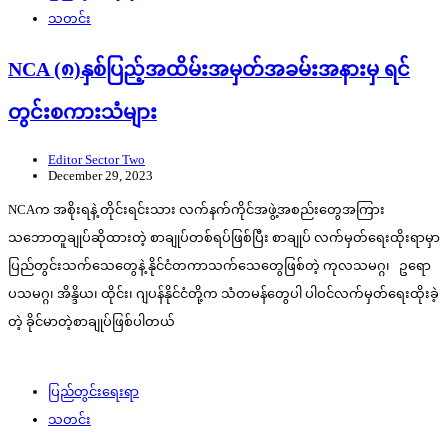
သတင်း
NCA (၈)နှစ်ပြည့်အထိမ်းအမှတ်အခမ်းအနားမှ ရင်
တွင်းစကားသံများ
Editor Sector Two
December 29, 2023
NCAက အစိုးရနဲ့ တိုင်းရင်းသား လက်နက်ကိုင်အဖွဲ့အစည်းတွေအကြား
သဘောတူချုပ်ဆိုထားတဲ့ စာချုပ်တစ်ရပ်ဖြစ်ပြီး စာချုပ် လက်မှတ်ရေးထိုးရာမှာ
ပြည်တွင်းသက်သေတွေနဲ့ နိုင်ငံတကာသက်သေတွေဖြစ်တဲ့ ကုလသမဂ္ဂ၊ ဥရော
ပသမဂ္ဂ၊ အိန္ဒိယ၊ ထိုင်း၊ ဂျပန်နိုင်ငံတို့က သံတမန်တွေပါ ပါဝင်လက်မှတ်ရေးထိုးခဲ့
တဲ့ ခိုင်မာတဲ့စာချုပ်ဖြစ်ပါတယ်
ပြည်တွင်းရေးရာ
သတင်း