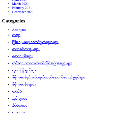
March 2021
February 2021
December 2020
Categories
Acronyms
ကဗျာ
ငြိမ်းချမ်းရေးဆောင်ရွက်ချက်များ
ဆက်စပ်စာအုပ်များ
ဆောင်းပါးများ
တိုင်းရင်းသားလက်နက်ကိုင်အဖွဲ့အစည်းများ
ထုတ်ပြန်ချက်များ
ဒီမိုကရေစီနှင့်ဖက်ဒရယ်တည်ဆောက်‌ရေးကိစ္စရပ်များ
ဒီမိုကရေစီရေးရာ
ဓာတ်ပုံ
နည်းဥပဒေ
နိုင်ငံတကာ
ပညာပေး