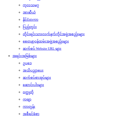
ကုလသမဂ္ဂ
အာဆီယံ
နိုင်ငံတကာ
ပြည်တွင်း
တိုင်းရင်းသားလက်နက်ကိုင်အဖွဲ့အစည်းများ
စေတနာ့ဝန်ထမ်းအဖွဲ့အစည်းများ
ဆက်စပ် Website URL များ
အရင်းအမြစ်များ
ဥပဒေ
အသိပညာပေး
ဆက်စပ်စာအုပ်များ
ဆောင်းပါးများ
ဝတ္ထုတို
ကဗျာ
ကာတွန်း
အစီရင်ခံစာ