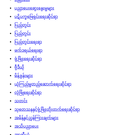
ပညာပေးဆွေးနွေးမှုများ
ပဋိပက္ခဖြေရှင်းရေးဆိုင်ရာ
ပြည်တွင်း
ပြည်တွင်း
ပြည်တွင်းရေးရာ
ဖက်ဒရယ်ရေးရာ
ဖွံ့ဖြိုးရေးဆိုင်ရာ
ဗွီဒီယို
မိန့်ခွန်းများ
ယုံကြည်မှုတည်ဆောက်ရေးဆိုင်ရာ
လုံခြုံရေးဆိုင်ရာ
သတင်း
သုတေသနနှင့်ဖွံ့ဖြိုးတိုးတက်ရေးဆိုင်ရာ
အမိန့်နှင့်ညွှန်ကြားချက်များ
အသိပညာပေး
အာဆီယံ