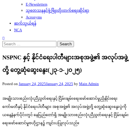
E-Newsletters
သုတေသနနှင့်ဖွံ့ဖြိုးတိုးတက်ရေးဆိုင်ရာ
Acronyms
ဆက်သွယ်ရန်
NCA
Search
for:
NSPNC နှင့် နိုင်ငံရေးပါတီများအစုအဖွဲ့၏ အလုပ်အဖွဲ့
တို့ တွေ့ဆုံဆွေးနွေး(၂၃-၁-၂၀၂၅)
Posted on
January 24, 2025
January 24, 2025
by
Main Admin
အမျိုးသားစည်းလုံးညီညွတ်ရေးနှင့် ငြိမ်းချမ်းရေးဖော်ဆောင်မှုညှိနှိုင်းရေး
ကော်မတီနှင့် နိုင်ငံရေးပါတီများ အစုအဖွဲ့၏ အလုပ်အဖွဲ့တို့ တွေ့ဆုံဆွေးနွေးပွဲကို
ယနေ့နံနက်ပိုင်းတွင် နေပြည်တော်ရှိ အမျိုးသားစည်းလုံးညီညွတ်ရေးနှင့် ငြိမ်းချမ်း
ရေးဖော်ဆောင်မှုဗဟိုဌာန၌ ကျင်းပပြုလုပ်သည်။