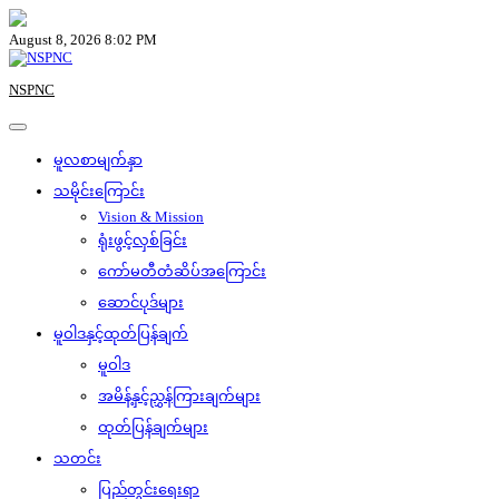
Skip
to
August 8, 2026 8:02 PM
content
NSPNC
မူလစာမျက်နှာ
သမိုင်းကြောင်း
Vision & Mission
ရုံးဖွင့်လှစ်ခြင်း
ကော်မတီတံဆိပ်အကြောင်း
ဆောင်ပုဒ်များ
မူဝါဒနှင့်ထုတ်ပြန်ချက်
မူဝါဒ
အမိန့်နှင့်ညွှန်ကြားချက်များ
ထုတ်ပြန်ချက်များ
သတင်း
ပြည်တွင်းရေးရာ