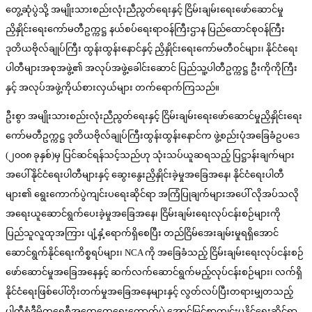
တွေ့ဆုံပွဲသို့ အမျိုးသားစည်းလုံးညီညွတ်ရေးနှင့် ငြိမ်းချမ်းရေးဖော်ဆောင်မှု
ညှိနှိုင်းရေးကော်မတီဥက္ကဋ္ဌ နယ်စပ်ရေးရာဝန်ကြီးဌာန ပြည်ထောင်စုဝန်ကြီး
ဒုတိယဗိုလ်ချုပ်ကြီး ထွန်းထွန်းနောင်နှင့် ညှိနှိုင်းရေးကော်မတီဝင်များ၊ နိုင်ငံရေး
ပါတီများအစုအဖွဲ့၏ အလုပ်အဖွဲ့ခေါင်းဆောင် ပြည်သူ့ပါတီဥက္ကဋ္ဌ ဦးကိုကိုကြီး
နှင့် အလုပ်အဖွဲ့ကိုယ်စားလှယ်များ တက်ရောက်ကြသည်။
ဦးစွာ အမျိုးသားစည်းလုံးညီညွတ်ရေးနှင့် ငြိမ်းချမ်းရေးဖော်ဆောင်မှုညှိနှိုင်းရေး
ကော်မတီဥက္ကဋ္ဌ ဒုတိယဗိုလ်ချုပ်ကြီးထွန်းထွန်းနောင်က ဖွဲ့စည်းပုံအခြေခံဥပဒေ
(၂၀၀၈ ခုနှစ်)မှ ပြင်ဆင်ရန်သင့်သည်ဟု သုံးသပ်ယူဆရသည့် ပြဋ္ဌာန်းချက်များ
အပေါ် နိုင်ငံရေးပါတီများနှင့် ဆွေးနွေးညှိနှိုင်းခဲ့မှုအခြေအနေ၊ နိုင်ငံရေးပါတီ
များ၏ ရွေးကောက်ပွဲကျင်းပရေးဆိုင်ရာ အကြံပြုချက်များအပေါ် လိုအပ်သလို
အရေးယူဆောင်ရွက်ပေးခဲ့မှုအခြေအနေ၊ ငြိမ်းချမ်းရေးလုပ်ငန်းစဉ်များကို
ပြည်သူလူထုအကြား ပျံ့နှံ့ရောက်ရှိစေပြီး တည်ငြိမ်အေးချမ်းမှုရရှိအောင်
ဆောင်ရွက်နိုင်ရေးကိစ္စရပ်များ၊ NCA ကို အခြေခံသည့် ငြိမ်းချမ်းရေးလုပ်ငန်းစဉ်
ဖော်ဆောင်မှုအခြေအနေနှင့် ဆက်လက်ဆောင်ရွက်မည့်လုပ်ငန်းစဉ်များ၊ လက်ရှိ
နိုင်ငံရေးဖြစ်ပေါ်တိုးတက်မှုအခြေအနေများနှင့် လွတ်လပ်ပြီးတရားမျှတသည့်
ပါတီစုံဒီမိုကရေစီအထွေထွေရွေးကောက်ပွဲ အောင်မြင်စွာကျင်းပနိုင်ရေးဆိုင်ရာ