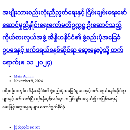
အမျိုးသားစည်းလုံးညီညွတ်ရေးနှင့် ငြိမ်းချမ်းရေးဖော်
ဆောင်မှုညှိနှိုင်းရေးကော်မတီဥက္ကဋ္ဌ ဦးဆောင်သည့်
ကိုယ်စားလှယ်အဖွဲ့ အိန္ဒိယနိုင်ငံ၏ ဖွဲ့စည်းပုံအခြေခံ
ဥပဒေနှင့် ဖက်ဒရယ်စနစ်ဆိုင်ရာ ဆွေးနွေးပွဲသို့ တက်
ရောက်(၈-၁၁-၂၀၂၄)
Main Admin
November 9, 2024
ခရီးစဉ်အတွင်း အိန္ဒိယနိုင်ငံ၏ ဖွဲ့စည်းပုံအခြေခံဥပဒေနှင့် ဖက်ဒရယ်စနစ်ဆိုင်ရာ
များနှင့် ပတ်သက်ပြီး ရင်းနှီးပွင့်လင်းစွာ အမြင်ချင်းဖလှယ်၍ အပြန်အလှန်
မေးမြန်းဆွေးနွေးမှုများ ဆောင်ရွက်နိုင်ခဲ့
ပြည်တွင်းရေးရာ