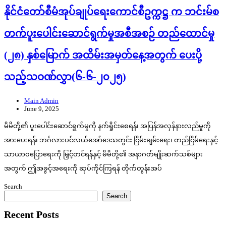
နိုင်ငံတော်စီမံအုပ်ချုပ်ရေးကောင်စီဥက္ကဋ္ဌ က ဘင်းမ်စ
တက်ပူးပေါင်းဆောင်ရွက်မှုအစီအစဉ် တည်ထောင်မှု
(၂၈) နှစ်မြောက် အထိမ်းအမှတ်နေ့အတွက် ပေးပို့
သည့်သဝဏ်လွှာ(၆-၆-၂၀၂၅)
Main Admin
June 9, 2025
မိမိတို့၏ ပူးပေါင်းဆောင်ရွက်မှုကို နက်ရှိုင်းစေရန်၊ အပြန်အလှန်နားလည်မှုကို
အားပေးရန်၊ ဘင်္ဂလားပင်လယ်အော်ဒေသတွင်း ငြိမ်းချမ်းရေး၊ တည်ငြိမ်ရေးနှင့်
သာယာဝပြောရေးကို မြှင့်တင်ရန်နှင့် မိမိတို့၏ အနာဂတ်မျိုးဆက်သစ်များ
အတွက် ဤအခွင့်အရေးကို ဆုပ်ကိုင်ကြရန် တိုက်တွန်းအပ်
Search
Search
Recent Posts