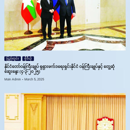
ပြည်တွင်း
ဗွီဒီယို
နိုင်ငံတော်ဝန်ကြီးချုပ် ရုရှားဖက်ဒရေးရှင်းနိုင်ငံ ဝန်ကြီးချုပ်နှင့် တွေ့ဆုံ
ဆွေးနွေး (၄-၃-၂၀၂၅)
Main Admin
March 5, 2025