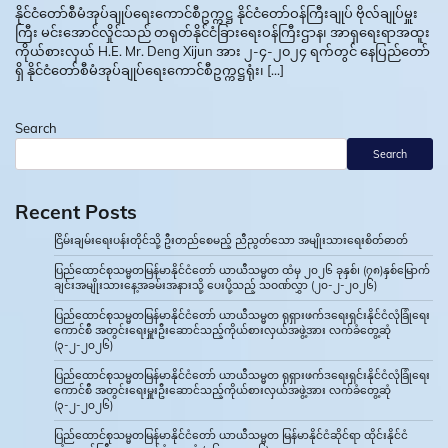
နိုင်ငံတော်စီမံအုပ်ချုပ်ရေးကောင်စီဥက္ကဋ္ဌ နိုင်ငံတော်ဝန်ကြီးချုပ် ဗိုလ်ချုပ်မှူး
ကြီး မင်းအောင်လှိုင်သည် တရုတ်နိုင်ငံခြားရေးဝန်ကြီးဌာန၊ အာရှရေးရာအထူး
ကိုယ်စားလှယ် H.E. Mr. Deng Xijun အား ၂-၄-၂၀၂၄ ရက်တွင် နေပြည်တော်
ရှိ နိုင်ငံတော်စီမံအုပ်ချုပ်ရေးကောင်စီဥက္ကဋ္ဌရုံး၊ […]
Search
Search
Recent Posts
ငြိမ်းချမ်းရေးပန်းတိုင်သို့ ဦးတည်စေမည့် ညီညွတ်သော အမျိုးသားရေးစိတ်ဓာတ်
ပြည်ထောင်စုသမ္မတမြန်မာနိုင်ငံတော် ယာယီသမ္မတ ထံမှ ၂၀၂၆ ခုနှစ်၊ (၇၈)နှစ်မြောက်
ချင်းအမျိုးသားနေ့အခမ်းအနားသို့ ပေးပို့သည့် သဝဏ်လွှာ (၂၀-၂-၂၀၂၆)
ပြည်ထောင်စုသမ္မတမြန်မာနိုင်ငံတော် ယာယီသမ္မတ ရုရှားဖက်ဒရေးရှင်းနိုင်ငံလုံခြုံရေး
ကောင်စီ အတွင်းရေးမှူးဦးဆောင်သည့်ကိုယ်စားလှယ်အဖွဲ့အား လက်ခံတွေ့ဆုံ
(၃-၂-၂၀၂၆)
ပြည်ထောင်စုသမ္မတမြန်မာနိုင်ငံတော် ယာယီသမ္မတ ရုရှားဖက်ဒရေးရှင်းနိုင်ငံလုံခြုံရေး
ကောင်စီ အတွင်းရေးမှူးဦးဆောင်သည့်ကိုယ်စားလှယ်အဖွဲ့အား လက်ခံတွေ့ဆုံ
(၃-၂-၂၀၂၆)
ပြည်ထောင်စုသမ္မတမြန်မာနိုင်ငံတော် ယာယီသမ္မတ မြန်မာနိုင်ငံဆိုင်ရာ ထိုင်းနိုင်ငံ