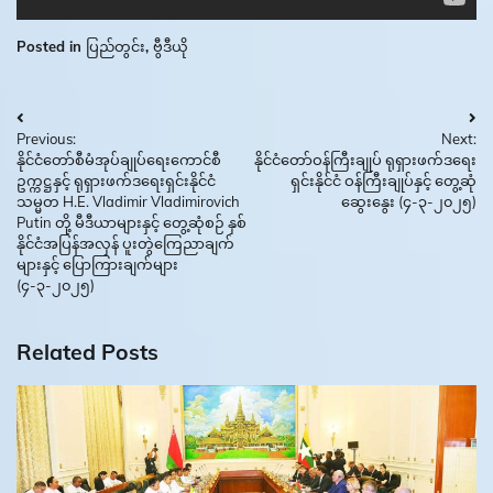
Posted in
ပြည်တွင်း
,
ဗွီဒီယို
Post
Previous:
Next:
navigation
နိုင်ငံတော်စီမံအုပ်ချုပ်ရေးကောင်စီ
နိုင်ငံတော်ဝန်ကြီးချုပ် ရုရှားဖက်ဒရေး
ဥက္ကဋ္ဌနှင့် ရုရှားဖက်ဒရေးရှင်းနိုင်ငံ
ရှင်းနိုင်ငံ ဝန်ကြီးချုပ်နှင့် တွေ့ဆုံ
သမ္မတ H.E. Vladimir Vladimirovich
ဆွေးနွေး (၄-၃-၂၀၂၅)
Putin တို့ မီဒီယာများနှင့် တွေ့ဆုံစဉ် နှစ်
နိုင်ငံအပြန်အလှန် ပူးတွဲကြေညာချက်
များနှင့် ပြောကြားချက်များ
(၄-၃-၂၀၂၅)
Related Posts