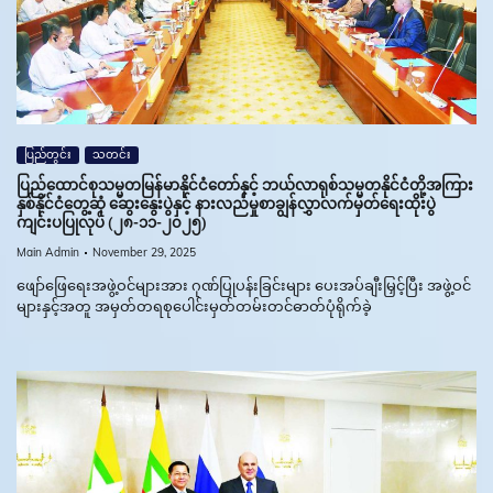
ပြည်တွင်း
သတင်း
ပြည်ထောင်စုသမ္မတမြန်မာနိုင်ငံတော်နှင့် ဘယ်လာရုစ်သမ္မတနိုင်ငံတို့အကြား
နှစ်နိုင်ငံတွေ့ဆုံ ဆွေးနွေးပွဲနှင့် နားလည်မှုစာချွန်လွှာလက်မှတ်ရေးထိုးပွဲ
ကျင်းပပြုလုပ် (၂၈-၁၁-၂၀၂၅)
Main Admin
November 29, 2025
ဖျော်ဖြေရေးအဖွဲ့ဝင်များအား ဂုဏ်ပြုပန်းခြင်းများ ပေးအပ်ချီးမြှင့်ပြီး အဖွဲ့ဝင်
များနှင့်အတူ အမှတ်တရစုပေါင်းမှတ်တမ်းတင်ဓာတ်ပုံရိုက်ခဲ့