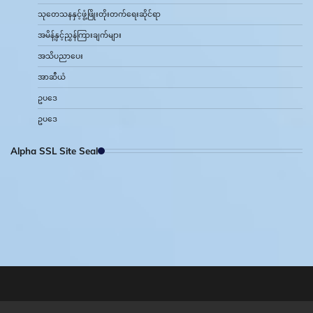
သုတေသနနှင့်ဖွံ့ဖြိုးတိုးတက်ရေးဆိုင်ရာ
အမိန့်နှင့်ညွှန်ကြားချက်များ
အသိပညာပေး
အာဆီယံ
ဥပဒေ
ဥပဒေ
Alpha SSL Site Seal