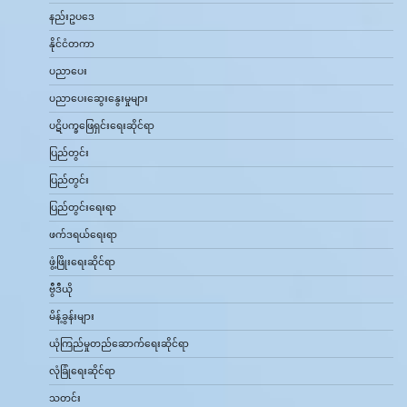
နည်းဥပဒေ
နိုင်ငံတကာ
ပညာပေး
ပညာပေးဆွေးနွေးမှုများ
ပဋိပက္ခဖြေရှင်းရေးဆိုင်ရာ
ပြည်တွင်း
ပြည်တွင်း
ပြည်တွင်းရေးရာ
ဖက်ဒရယ်ရေးရာ
ဖွံ့ဖြိုးရေးဆိုင်ရာ
ဗွီဒီယို
မိန့်ခွန်းများ
ယုံကြည်မှုတည်ဆောက်ရေးဆိုင်ရာ
လုံခြုံရေးဆိုင်ရာ
သတင်း