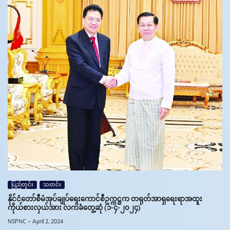
ပြည်တွင်း
သတင်း
နိုင်ငံ‌တော်စီမံအုပ်ချုပ်ရေးကောင်စီဥက္ကဋ္ဌက တရုတ်အာရှရေးရာအထူး
ကိုယ်စားလှယ်အား လက်ခံတွေ့ဆုံ (၁-၄-၂၀၂၄)
NSPNC
April 2, 2024