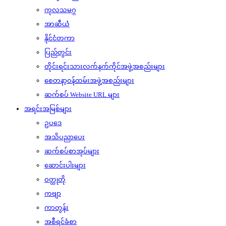
ကုလသမဂ္ဂ
အာဆီယံ
နိုင်ငံတကာ
ပြည်တွင်း
တိုင်းရင်းသားလက်နက်ကိုင်အဖွဲ့အစည်းများ
စေတနာ့ဝန်ထမ်းအဖွဲ့အစည်းများ
ဆက်စပ် Website URL များ
အရင်းအမြစ်များ
ဥပဒေ
အသိပညာပေး
ဆက်စပ်စာအုပ်များ
ဆောင်းပါးများ
ဝတ္ထုတို
ကဗျာ
ကာတွန်း
အစီရင်ခံစာ