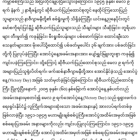
ကမ္ဘာစစ်ကြီးသည် အပြီးတိုင်ချုပ်ငြိမ်းသွားခဲ့ကြောင်း၊ ၁၉၄၅ ခုနှစ်၊ မေလ ၉
ရက် နံနက် ၂ နာရီခန့်တွင် ဆိုဗီယက်ပြည်ထောင်စုတွင် နေထိုင်ကြသောပြည်
သူများသည် နာဇီဂျာမနီတို့၏ စစ်ရှုံးမှုကို သိရှိခဲ့ကြပြီး ယင်းနေ့ညနေပိုင်းတွင်
မော်စကိုရင်ပြင်နီ၌ ဆိုဗီယက်ပြည်သူများသည် သီချင်းများ သီဆိုခြင်း၊ တူရိယာ
များ တီးမှုတ်၍ ကခုန်ခြင်း၊ မီးရှုးမီးပန်းများ ပစ်ဖောက်ခြင်း၊ ထောင်ချီသော
သေနတ်များအား မိုးပေါ်သို့ထောင်၍ ပစ်ခတ်မှုပေါင်း ၃၆ ချက်အား ပစ်ခတ်ခြင်း
တို့ကို ပြုလုပ်ခဲ့ကြပြီး အောင်ပွဲနေ့အခမ်းအနားအား ပျော်ရွှင်မြူးတူးစွာ ကခုန်၍
ကျင်းပခဲ့ကြကြောင်း၊ ထို့ကြောင့် ဆိုဗီယက်ပြည်ထောင်စုသည် မေလ ၉ ရက်ကို
အများပြည်သူရုံးပိတ်ရက်၊ ဖက်ဆစ်နာဇီဂျာမနီတို့အား အောင်နိုင်ခဲ့သည့် အောင်ပွဲ
နေ့ (Victory Day) အဖြစ် သတ်မှတ်ခဲ့ခြင်းဖြစ်ကြောင်း၊ ဆိုဗီယက်ပြည်ထောင်စု
ကြီး ပြိုကွဲပြီးနောက် ၂၀၀၅ ခုနှစ်၊ (၆၀) နှစ်မြောက် အောင်ပွဲနေ့ နှစ်ပတ်လည်
အခမ်းအနားမှစတင်၍ မေလ ၉ ရက်အောင်ပွဲနေ့ (Victory Day) သည် ရုရှားဖက်ဒ
ရေးရှင်းနိုင်ငံ၌ လူကြိုက်အများဆုံးသော အခမ်းအနားနှင့် အားလပ်ရက်တစ်ခု
ဖြစ်လာခဲ့ပြီး ၁၉၄၁-၁၉၄၅ မဟာမျိုးချစ်စစ်ပွဲကြီးအောင်ပွဲအထိမ်းအမှတ်အဖြစ်
စစ်ရေးပြအခမ်း အနားများကိုလည်း ကျင်းပပြုလုပ်ကြကြောင်း၊ ၁၉၄၁-၁၉၄၅
မဟာမျိုးချစ်စစ်ပွဲကြီး အောင်ပွဲအထိမ်းအမှတ်အဖြစ် စစ်ရေးပြအခမ်းအနားများ