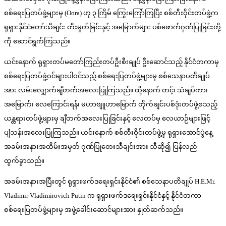
စစ်ရေးပြတပ်ဖွဲ့များမှ (Oora) ဟု ၃ ကြိမ် ကြွေးကြော်ကြပြီး စစ်တီးဝိုင်းတပ်ဖွဲ့က
ရုရှားနိုင်ငံတော်သီချင်း တီးမှုတ်ခြင်းနှင့် အမြောက်များ ပစ်ဖောက်ဂုဏ်ပြုခြင်းတို့
ကို ဆောင်ရွက်ကြသည်။
ယင်းနောက် ရုရှားတပ်မတော်ကြည်းတပ်ဦးစီးချုပ် ဦးဆောင်သည့် နိုင်ငံတကာမှ
စစ်ရေးပြတပ်ဖွဲ့ဝင်များပါဝင်သည့် စစ်ရေးပြတပ်ဖွဲ့များမှ စစ်သေနာပတိချုပ်
အား လမ်းလျှောက်ချီတက်အလေးပြုကြသည်။ ထို့နောက် တင့်၊ သံချပ်ကာ၊
အမြောက်၊ လေကြောင်းရန်၊ မဟာဗျူဟာမြောက် တိုက်ချင်းပစ်ဒုံးတပ်ဖွဲ့စသည့်
ယန္တရားတပ်ဖွဲ့များမှ ချီတက်အလေးပြုခြင်းနှင့် လေတပ်မှ လေယာဉ်များဖြင့်
ပျံသန်းအလေးပြုကြသည်။ ယင်းနောက် စစ်တီးဝိုင်းတပ်ဖွဲ့မှ ရုရှားအောင်ပွဲနေ့
အခမ်းအနားအထိမ်းအမှတ် ဂုဏ်ပြုတေးသီချင်းအား သီဆို၍ ပြန်လည်
ထွက်ခွာသည်။
အခမ်းအနားအပြီးတွင် ရုရှားဖက်ဒရေးရှင်းနိုင်ငံ၏ စစ်သေနာပတိချုပ် H.E.Mr.
Vladimir Vladimirovich Putin က ရုရှားဖက်ဒရေးရှင်းနိုင်ငံနှင့် နိုင်ငံတကာ
စစ်ရေးပြတပ်ဖွဲ့များမှ အဖွဲ့ခေါင်းဆောင်များအား နှုတ်ဆက်သည်။