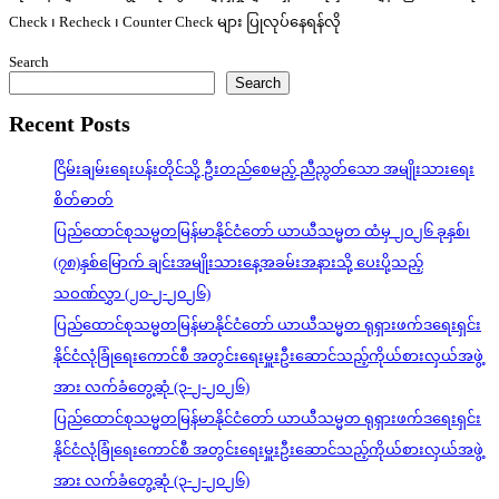
Check ၊ Recheck ၊ Counter Check များ ပြုလုပ်နေရန်လို
Search
Search
Recent Posts
ငြိမ်းချမ်းရေးပန်းတိုင်သို့ ဦးတည်စေမည့် ညီညွတ်သော အမျိုးသားရေး
စိတ်ဓာတ်
ပြည်ထောင်စုသမ္မတမြန်မာနိုင်ငံတော် ယာယီသမ္မတ ထံမှ ၂၀၂၆ ခုနှစ်၊
(၇၈)နှစ်မြောက် ချင်းအမျိုးသားနေ့အခမ်းအနားသို့ ပေးပို့သည့်
သဝဏ်လွှာ (၂၀-၂-၂၀၂၆)
ပြည်ထောင်စုသမ္မတမြန်မာနိုင်ငံတော် ယာယီသမ္မတ ရုရှားဖက်ဒရေးရှင်း
နိုင်ငံလုံခြုံရေးကောင်စီ အတွင်းရေးမှူးဦးဆောင်သည့်ကိုယ်စားလှယ်အဖွဲ့
အား လက်ခံတွေ့ဆုံ (၃-၂-၂၀၂၆)
ပြည်ထောင်စုသမ္မတမြန်မာနိုင်ငံတော် ယာယီသမ္မတ ရုရှားဖက်ဒရေးရှင်း
နိုင်ငံလုံခြုံရေးကောင်စီ အတွင်းရေးမှူးဦးဆောင်သည့်ကိုယ်စားလှယ်အဖွဲ့
အား လက်ခံတွေ့ဆုံ (၃-၂-၂၀၂၆)