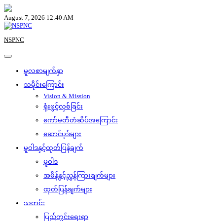
Skip
to
August 7, 2026 12:40 AM
content
NSPNC
မူလစာမျက်နှာ
သမိုင်းကြောင်း
Vision & Mission
ရုံးဖွင့်လှစ်ခြင်း
ကော်မတီတံဆိပ်အကြောင်း
ဆောင်ပုဒ်များ
မူဝါဒနှင့်ထုတ်ပြန်ချက်
မူဝါဒ
အမိန့်နှင့်ညွှန်ကြားချက်များ
ထုတ်ပြန်ချက်များ
သတင်း
ပြည်တွင်းရေးရာ