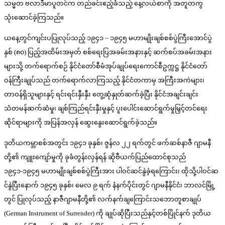
သမ္မတ ဗလာဒီမာပူတင်က တည်ခင်းဧည့်ခံသည့် နေ့လယ်စာကို အတူတကွ
သုံးဆောင်ခဲ့ကြသည်။
ယနေ့တွင်ကျင်းပပြုလုပ်သည့် ၁၉၄၁ – ၁၉၄၅ မဟာမျိုးချစ်စစ်ပွဲကြီးအောင်ပွဲ
နှစ် (၈၀) ပြည့်အထိမ်းအမှတ် စစ်ရေးပြအခမ်းအနားနှင့် ဆက်စပ်အခမ်းအနား
များသို့ တက်ရောက်စဉ် နိုင်ငံတော်စီမံအုပ်ချုပ်ရေးကောင်စီဥက္ကဋ္ဌ နိုင်ငံတော်
ဝန်ကြီးချုပ်သည် တက်ရောက်လာကြသည့် နိုင်ငံတကာမှ အကြီးအကဲများ၊
တာဝန်ရှိသူများနှင့် ရင်းရင်းနှီးနှီး တွေ့ဆုံနှုတ်ဆက်ခဲ့ပြီး နိုင်ငံအချင်းချင်း
သံတမန်ဆက်ဆံမှု၊ ချစ်ကြည်ရင်းနှီးမှုနှင့် ပူးပေါင်းဆောင်ရွက်မှုမြှင့်တင်ရေး
ဆိုင်ရာများကို အပြန်အလှန် ဆွေးနွေးဆောင်ရွက်ခဲ့သည်။
ဒုတိယကမ္ဘာစစ်အတွင်း ၁၉၄၁ ခုနှစ်၊ ဇွန်လ ၂၂ ရက်တွင် ဖက်ဆစ်နာဇီ ဂျာမနီ
တို့၏ ကျူးကျော်မှုကို ခုခံတွန်းလှန်ရန် ဆိုဗီယက်ပြည်ထောင်စုသည်
၁၉၄၁-၁၉၄၅ မဟာမျိုးချစ်စစ်ပွဲကြီးအား ပါဝင်ဆင်နွဲခဲ့ရကြောင်း၊ ထိုသို့ပါဝင်ဆ
င်နွဲပြီးနောက် ၁၉၄၅ ခုနှစ်၊ မေလ ၉ ရက် နံနက်ပိုင်းတွင် ဂျာမနီနိုင်ငံ၊ ဘာလင်မြို့
တွင် ပြုလုပ်သည့် နာဇီဂျာမနီတို့၏ လက်နက်ချကြောင်းသဘောတူစာချုပ်
(German Instrument of Surrender) ကို ချုပ်ဆိုပြီးသည်နှင့်တစ်ပြိုင်နက် ဒုတိယ