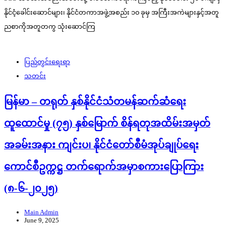
နိုင်ငံ့ခေါင်းဆောင်များ၊ နိုင်ငံတကာအဖွဲ့အစည်း ၁၀ ခုမှ အကြီးအကဲများနှင့်အတူ
ညစာကိုအတူတကွ သုံးဆောင်ကြ
ပြည်တွင်းရေးရာ
သတင်း
မြန်မာ – တရုတ် နှစ်နိုင်ငံသံတမန်ဆက်ဆံရေး
ထူထောင်မှု (၇၅) နှစ်မြောက် စိန်ရတုအထိမ်းအမှတ်
အခမ်းအနား ကျင်းပ၊ နိုင်ငံတော်စီမံအုပ်ချုပ်ရေး
ကောင်စီဥက္ကဋ္ဌ တက်ရောက်အမှာစကားပြောကြား
(၈-၆-၂၀၂၅)
Main Admin
June 9, 2025