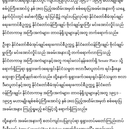
ရုရှားဖက်ဒရေးရှင်းနိုင်ငံတွင် ကျင်းပပြုလုပ်သည့် ၁၉၄၁ – ၁၉၄၅ မဟာမျိုးချစ်
စစ်ပွဲကြီးအောင်ပွဲ နှစ် (၈၀) ပြည့်အထိမ်းအမှတ် စစ်ရေးပြအခမ်းအနားကို ယနေ့
နံနက်ပိုင်းတွင် မော်စကိုမြို့၊ ရင်ပြင်နီ၌ ကျင်းပပြုလုပ်ရာ နိုင်ငံတော်စီမံအုပ်ချုပ်
ရေးကောင်စီဥက္ကဋ္ဌ နိုင်ငံတော်ဝန်ကြီးချုပ် ဗိုလ်ချုပ်မှူးကြီး မင်းအောင်လှိုင်သည်
နိုင်ငံတကာမှ အကြီးအကဲများ၊ တာဝန်ရှိသူများနှင့်အတူ တက်ရောက်သည်။
ဦးစွာ နိုင်ငံတော်စီမံအုပ်ချုပ်ရေးကောင်စီဥက္ကဋ္ဌ နိုင်ငံတော်ဝန်ကြီးချုပ် ဗိုလ်ချုပ်
မှူးကြီး မင်းအောင်လှိုင်သည် အခမ်းအနားသို့ တက်ရောက်လာကြသည့်
နိုင်ငံတကာမှ အကြီးအကဲများနှင့်အတူ ကရင်မလင်နန်းတော်ရှိ Senate Place သို့
ရောက်ရှိကြရာ ရုရှားဖက်ဒရေးရှင်းနိုင်ငံသမ္မတ ဗလာဒီမာပူတင်က ရင်းနှီးနွေး
ထွေးစွာ ကြိုဆိုနှုတ်ဆက်သည်။ ထို့နောက် ရုရှားဖက်ဒရေးရှင်းနိုင်ငံသမ္မတ ဗလာ
ဒီမာပူတင်နှင့်အတူ နိုင်ငံတော်စီမံအုပ်ချုပ်ရေးကောင်စီဥက္ကဋ္ဌ နိုင်ငံတော်
ဝန်ကြီးချုပ်၊ နိုင်ငံတကာမှ အကြီးအကဲများ၊ တာဝန်ရှိသူများနှင့်အတူ ၁၉၄၁ –
၁၉၄၅ မဟာမျိုးချစ်စစ်ပွဲကြီးအောင်ပွဲ နှစ် (၈၀) ပြည့်အထိမ်းအမှတ် စစ်ရေးပြ
အခမ်းအနား ကြည့်ရှုမည့် စင်မြင့်သို့ ရောက်ရှိကြသည်။
ထို့နောက် အခမ်းအနားကို စတင်ကျင်းပပြုလုပ်ရာ ရုရှားတပ်မတော်ကြည်းတပ်
ဦးစီးချုပ် Army General Oleg Salukov ရောက်ရှိနေရာယူပြီး ကရင်မလင်