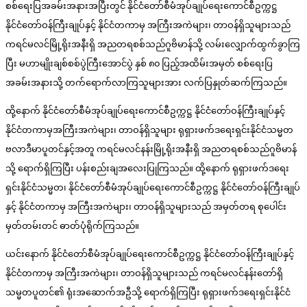
စစ်ရေးပြအခမ်းအနားအပြီးတွင် နိုင်ငံတော်စီမံအုပ်ချုပ်ရေးကောင်စီဥက္ကဋ္ဌ
နိုင်ငံတော်ဝန်ကြီးချုပ်နှင့် နိုင်ငံတကာမှ အကြီးအကဲများ၊ တာဝန်ရှိသူများသည်
ကရင်မလင်မြို့ရိုးအနီးရှိ အညတရစစ်သည်ဂူဗိမာန်သို့ လမ်းလျှောက်ထွက်ခွာကြ
ပြီး မဟာမျိုးချစ်စစ်ပွဲကြီးအောင်ပွဲ နှစ် ၈၀ ပြည့်အထိမ်းအမှတ် စစ်ရေးပြ
အခမ်းအနားသို့ တက်ရောက်လာကြသူများအား လက်ပြနှုတ်ဆက်ကြသည်။
ထို့နောက် နိုင်ငံတော်စီမံအုပ်ချုပ်ရေးကောင်စီဥက္ကဋ္ဌ နိုင်ငံတော်ဝန်ကြီးချုပ်နှင့်
နိုင်ငံတကာမှအကြီးအကဲများ၊ တာဝန်ရှိသူများ ရုရှားဖက်ဒရေးရှင်းနိုင်ငံသမ္မတ
ဗလာဒီမာပူတင်နှင့်အတူ ကရင်မလင်နန်းမြို့ရိုးအနီးရှိ အညတရစစ်သည်ဂူဗိမာန်
သို့ ရောက်ရှိကြပြီး ပန်းစည်းချအလေးပြုကြသည်။ ထို့နောက် ရုရှားဖက်ဒရေး
ရှင်းနိုင်ငံသမ္မတ၊ နိုင်ငံတော်စီမံအုပ်ချုပ်ရေးကောင်စီဥက္ကဋ္ဌ နိုင်ငံတော်ဝန်ကြီးချုပ်
နှင့် နိုင်ငံတကာမှ အကြီးအကဲများ၊ တာဝန်ရှိသူများသည် အမှတ်တရ စုပေါင်း
မှတ်တမ်းတင် ဓာတ်ပုံရိုက်ကြသည်။
ယင်းနောက် နိုင်ငံတော်စီမံအုပ်ချုပ်ရေးကောင်စီဥက္ကဋ္ဌ နိုင်ငံတော်ဝန်ကြီးချုပ်နှင့်
နိုင်ငံတကာမှ အကြီးအကဲများ၊ တာဝန်ရှိသူများသည် ကရင်မလင်နန်းတော်ရှိ
သမ္မတပူတင်၏ ရုံးအဆောက်အဦသို့ ရောက်ရှိကြပြီး ရုရှားဖက်ဒရေးရှင်းနိုင်ငံ