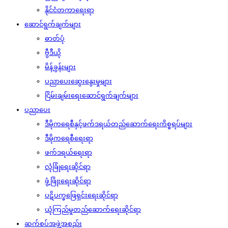
နိုင်ငံတကာရေးရာ
ဆောင်ရွက်ချက်များ
ဓာတ်ပုံ
ဗွီဒီယို
မိန့်ခွန်းများ
ပညာပေးဆွေးနွေးမှုများ
ငြိမ်းချမ်းရေးဆောင်ရွက်ချက်များ
ပညာပေး
ဒီမိုကရေစီနှင့်ဖက်ဒရယ်တည်ဆောက်‌ရေးကိစ္စရပ်များ
ဒီမိုကရေစီရေးရာ
ဖက်ဒရယ်ရေးရာ
လုံခြုံရေးဆိုင်ရာ
ဖွံ့ဖြိုးရေးဆိုင်ရာ
ပဋိပက္ခဖြေရှင်းရေးဆိုင်ရာ
ယုံကြည်မှုတည်ဆောက်ရေးဆိုင်ရာ
ဆက်စပ်အဖွဲ့အစည်း