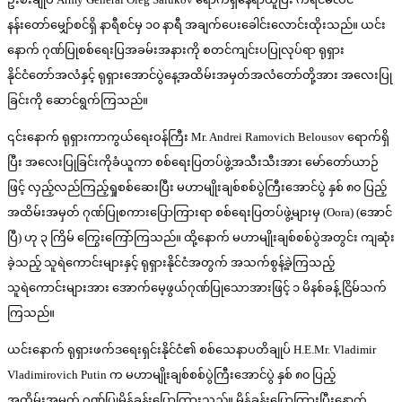
နန်းတော်မျှော်စင်ရှိ နာရီစင်မှ ၁၀ နာရီ အချက်ပေးခေါင်းလောင်းထိုးသည်။ ယင်း
နောက် ဂုဏ်ပြုစစ်ရေးပြအခမ်းအနားကို စတင်ကျင်းပပြုလုပ်ရာ ရုရှား
နိုင်ငံတော်အလံနှင့် ရုရှားအောင်ပွဲနေ့အထိမ်းအမှတ်အလံတော်တို့အား အလေးပြု
ခြင်းကို ဆောင်ရွက်ကြသည်။
၎င်းနောက် ရုရှားကာကွယ်ရေးဝန်ကြီး Mr. Andrei Ramovich Belousov ရောက်ရှိ
ပြီး အလေးပြုခြင်းကိုခံယူကာ စစ်ရေးပြတပ်ဖွဲ့အသီးသီးအား မော်တော်ယာဉ်
ဖြင့် လှည့်လည်ကြည့်ရှုစစ်ဆေးပြီး မဟာမျိုးချစ်စစ်ပွဲကြီးအောင်ပွဲ နှစ် ၈၀ ပြည့်
အထိမ်းအမှတ် ဂုဏ်ပြုစကားပြောကြားရာ စစ်ရေးပြတပ်ဖွဲ့များမှ (Oora) (အောင်
ပြီ) ဟု ၃ ကြိမ် ကြွေးကြော်ကြသည်။ ထို့နောက် မဟာမျိုးချစ်စစ်ပွဲအတွင်း ကျဆုံး
ခဲ့သည့် သူရဲကောင်းများနှင့် ရုရှားနိုင်ငံအတွက် အသက်စွန့်ခဲ့ကြသည့်
သူရဲကောင်းများအား အောက်မေ့ဖွယ်ဂုဏ်ပြုသောအားဖြင့် ၁ မိနစ်ခန့် ငြိမ်သက်
ကြသည်။
ယင်းနောက် ရုရှားဖက်ဒရေးရှင်းနိုင်ငံ၏ စစ်သေနာပတိချုပ် H.E.Mr. Vladimir
Vladimirovich Putin က မဟာမျိုးချစ်စစ်ပွဲကြီးအောင်ပွဲ နှစ် ၈၀ ပြည့်
အထိမ်းအမှတ် ဂုဏ်ပြုမိန့်ခွန်းပြောကြားသည်။ မိန့်ခွန်းပြောကြားပြီးနောက်