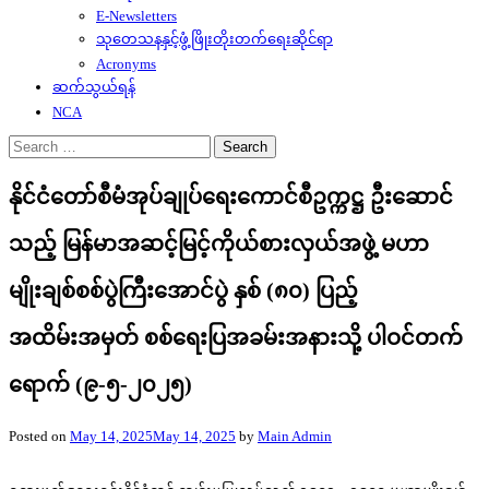
E-Newsletters
သုတေသနနှင့်ဖွံ့ဖြိုးတိုးတက်ရေးဆိုင်ရာ
Acronyms
ဆက်သွယ်ရန်
NCA
Search
for:
နိုင်ငံတော်စီမံအုပ်ချုပ်ရေးကောင်စီဥက္ကဋ္ဌ ဦးဆောင်
သည့် မြန်မာအဆင့်မြင့်ကိုယ်စားလှယ်အဖွဲ့ မဟာ
မျိုးချစ်စစ်ပွဲကြီးအောင်ပွဲ နှစ် (၈၀) ပြည့်
အထိမ်းအမှတ် စစ်ရေးပြအခမ်းအနားသို့ ပါဝင်တက်
ရောက် (၉-၅-၂၀၂၅)
Posted on
May 14, 2025
May 14, 2025
by
Main Admin