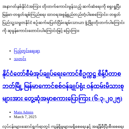
အနာဂတ်နှစ်နိုင်ငံအကြား တိုးတက်ကောင်းမွန်သည့် ဆက်ဆံရေးကို ရှေးရှုပြီး
မြန်မာ-တရုတ်ချစ်ကြည်ရေး ထာဝရအဓွန့်ရှည်တည်တံ့ပါစေကြောင်း၊ တရုတ်
ပြည်သူ့သမ္မတနိုင်ငံ စဉ်ဆက်မပြတ်ငြိမ်းချမ်းသာယာ ဖွံ့ဖြိုးတိုးတက်ပါကြောင်း
ကို ဆုမွန်ကောင်းတောင်းပါကြောင်းဖြင့် ပြောကြား
ပြည်တွင်းရေးရာ
သတင်း
နိုင်ငံတော်စီမံအုပ်ချုပ်ရေးကောင်စီဥက္ကဋ္ဌ စိန့်ပီတာစ
ဘတ်မြို့ မြန်မာကောင်စစ်ဝန်ချုပ်ရုံး ဝန်ထမ်းမိသားစု
များအား တွေ့ဆုံအမှာစကားပြောကြား (၆-၃-၂၀၂၅)
Main Admin
March 7, 2025
လုပ်ငန်းများဆောင်ရွက်ရာတွင် ကျန်ရှိမှုများမရှိစေရေးနှင့် အချိန်မီပြီးစီးစေရေး