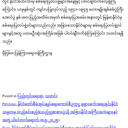
တွင် နိုင်ငံအသီးသီးမှ စစ်ရေးပြတပ်ဖွဲ့များအနေဖြင့် ပါဝင်ချီတက်လေ့ရှိကြ
ကြောင်း၊ ယခုနှစ်တွင် ကျင်းပပြုလုပ်သည့် ၁၉၄၁-၁၉၄၅ မဟာမျိုးချစ်စစ်ပွဲကြီး
အောင်ပွဲ နှစ် (၈၀) ပြည့်အထိမ်းအမှတ် စစ်ရေးပြအခမ်းအနားတွင် မြန်မာနိုင်ငံမှ
စစ်ရေးပြတပ်ဖွဲ့ဝင်များသည်လည်း အခြားသောနိုင်ငံများမှ စစ်ရေးပြတပ်ဖွဲ့ဝင်
များနှင့်အတူ ပထမဦးဆုံးအကြိမ်အဖြစ် ပါဝင်ချီတက်ခဲ့ကြကြောင်း သတင်းရရှိ
သည်။
မှီငြမ်း။ ပြန်ကြား‌ရေးဝန်ကြီးဌာန
Posted in
ပြည်တွင်းရေးရာ
,
သတင်း
Post
Previous:
နိုင်ငံတော်စီမံအုပ်ချုပ်ရေးကောင်စီဥက္ကဋ္ဌ ရုရှားဖက်ဒရေးရှင်းနိုင်ငံ
navigation
သမ္မတမှ တည်ခင်းဧည့်ခံသည့်ညစာစားပွဲသို့ အခြားနိုင်ငံ့အကြီးအကဲများနှင့်
အတူ ပါဝင်တက်ရောက် (၈-၅-၂၀၂၅)
Next:
နိုင်ငံတော်စီမံအုပ်ချုပ်ရေးကောင်စီဥက္ကဋ္ဌ တရုတ်ပြည်သူ့သမ္မတနိုင်ငံ