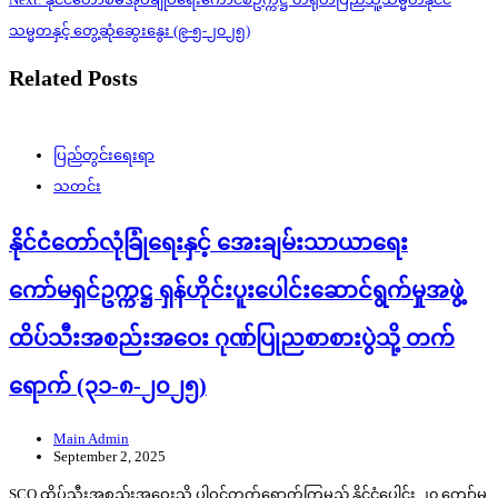
သမ္မတနှင့် တွေ့ဆုံဆွေးနွေး (၉-၅-၂၀၂၅)
Related Posts
ပြည်တွင်းရေးရာ
သတင်း
နိုင်ငံတော်လုံခြုံရေးနှင့် အေးချမ်းသာယာရေး
ကော်မရှင်ဥက္ကဋ္ဌ ရှန်ဟိုင်းပူးပေါင်းဆောင်ရွက်မှုအဖွဲ့
ထိပ်သီးအစည်းအဝေး ဂုဏ်ပြုညစာစားပွဲသို့ တက်
ရောက် (၃၁-၈-၂၀၂၅)
Main Admin
September 2, 2025
SCO ထိပ်သီးအစည်းအဝေးသို့ ပါဝင်တက်ရောက်ကြမည့် နိုင်ငံပေါင်း ၂၀ ကျော်မှ