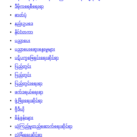
ဒီမိုကရေစီရေးရာ
ဓာတ်ပုံ
နည်းဥပဒေ
နိုင်ငံတကာ
ပညာပေး
ပညာပေးဆွေးနွေးမှုများ
ပဋိပက္ခဖြေရှင်းရေးဆိုင်ရာ
ပြည်တွင်း
ပြည်တွင်း
ပြည်တွင်းရေးရာ
ဖက်ဒရယ်ရေးရာ
ဖွံ့ဖြိုးရေးဆိုင်ရာ
ဗွီဒီယို
မိန့်ခွန်းများ
ယုံကြည်မှုတည်ဆောက်ရေးဆိုင်ရာ
လုံခြုံရေးဆိုင်ရာ