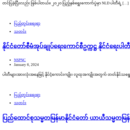
တင်ပြခဲ့ပြီးလည်း ဖြစ်ပါတယ်။ ၂၀၂၀ ပြည့်နှစ်ရွေးကောက်ပွဲမှာ NLD ပါတီရဲ့ […]
ပြည်တွင်းရေးရာ
သတင်း
နိုင်ငံတော်စီမံအုပ်ချုပ်ရေးကောင်စီဥက္ကဋ္ဌ နိုင်ငံရေးပါတီမ
NSPNC
January 6, 2024
ပါတီများအားလုံးအနေဖြင့် နိုင်ငံ့ကောင်းကျိုး၊ လူထုအကျိုးအတွက် တတ်နိုင်သရွ
ပြည်တွင်းရေးရာ
သတင်း
ပြည်ထောင်စုသမ္မတမြန်မာနိုင်ငံတော် ယာယီသမ္မတမြန်မာ