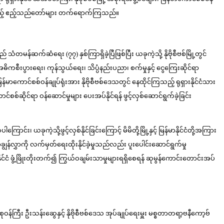
ြားထားသည့် ဧည့်သည်တော်များ တက်ရောက်ကြသည်။
တမန်ဆက်ဆံရေး (၇၇) နှစ်ကြာရှိခဲ့ပြီဖြစ်ပြီး ယခုကဲ့သို့ နိုဗိုစီဗစ်မြို့တွင်
 အဓိကစီးပွားရေး၊ ကုန်သွယ်ရေး၊ သိပ္ပံနည်းပညာ၊ စက်မှုနှင့် ငွေကြေးဆိုင်ရာ
၊ မြန်မာကောင်စစ်ဝန်ချုပ်ရုံးအား နိုဗိုစီဗစ်ဒေသတွင် နေထိုင်ကြသည့် ရုရှားနိုင်ငံသား
ာင်စစ်ဆိုင်ရာ ဝန်ဆောင်မှုများ ပေးအပ်နိုင်ရန် ဖွင့်လှစ်ဆောင်ရွက်ခဲ့ခြင်း
င်း၊ ယခုကဲ့သို့ဖွင့်လှစ်နိုင်ခြင်းကြောင့် မိမိတို့မြို့နှင့် မြန်မာနိုင်ငံတို့အကြား
ချွန်လွှာကို လက်မှတ်ရေးထိုးနိုင်ခဲ့မှုသည်လည်း ပူးပေါင်းဆောင်ရွက်မှု
်နိုင်ငံ ဖွံ့ဖြိုးတိုးတက်၍ ကြွယ်ဝချမ်းသာမှုများရရှိစေရန် ဆုမွန်ကောင်းတောင်းအပ်
ာင်စုဝန်ကြီး ဦးသန်းဆွေနှင့် နိုဗိုစီဗစ်ဒေသ အုပ်ချုပ်ရေးမှူး မစ္စတာတရာ့ဗနီကော့ဗ်