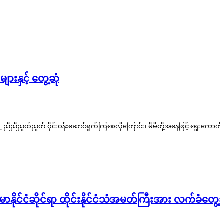
ျားနှင့် တွေ့ဆုံ
ေ့ ညီညီညွတ်ညွတ် ဝိုင်းဝန်းဆောင်ရွက်ကြစေလိုကြောင်း၊ မိမိတို့အနေဖြင့် ရွေးကေ
နိုင်ငံဆိုင်ရာ ထိုင်းနိုင်ငံသံအမတ်ကြီးအား လက်ခံတွ