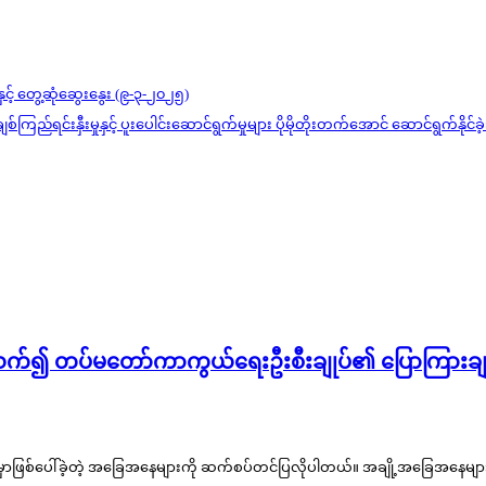
းနှင့် တွေ့ဆုံဆွေးနွေး (၉-၃-၂၀၂၅)
 ချစ်ကြည်ရင်းနှီးမှုနှင့် ပူးပေါင်းဆောင်ရွက်မှုများ ပိုမိုတိုးတက်အောင် ဆောင်ရွက်နို
ပတ်သက်၍ တပ်မတော်ကာကွယ်ရေးဦးစီးချုပ်၏ ပြောကြားခ
မှာဖြစ်ပေါ်ခဲ့တဲ့ အခြေအနေများကို ဆက်စပ်တင်ပြလိုပါတယ်။ အချို့အခြေအနေများ