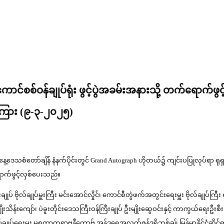
ု့၊ ကောင်စစ်ဝန်ချုပ်ရုံး ဖွင့်ပွဲအခမ်းအနားသို့ တက်ရောက်ဖွင
ကြား (၉-၃-၂၀၂၅)
းကို ယနေ့ဒေသစံတော်ချိန် နံနက်ပိုင်းတွင် Grand Autograph ဟိုတယ်၌ ကျင်းပပြုလုပ်ရာ ရုရ
်ရောက်ဖွင့်လှစ်ပေးသည်။
းချုပ် ဗိုလ်ချုပ်မှူးကြီး မင်းအောင်လှိုင်၊ ကောင်စီတွဲဖက်အတွင်းရေးမှူး ဗိုလ်ချုပ်က
သိန်းကျော်၊ ပဲခူးတိုင်းဒေသကြီးဝန်ကြီးချုပ် ဦးမျိုးဆွေဝင်းနှင့် ကာကွယ်ရေးဦးစီးချ
ုပ်ရေးမှူး မစ္စတာတရာ့ဗနီကော့ဗ် အန်ဒရေအလက်ဇန်ဒရိုဘစ်ချ်၊ မြန်မာနိုင်ငံဆိုင်ရာ ရုရ