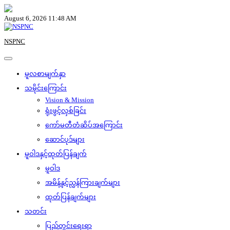
Skip
to
August 6, 2026 11:48 AM
content
NSPNC
မူလစာမျက်နှာ
သမိုင်းကြောင်း
Vision & Mission
ရုံးဖွင့်လှစ်ခြင်း
ကော်မတီတံဆိပ်အကြောင်း
ဆောင်ပုဒ်များ
မူဝါဒနှင့်ထုတ်ပြန်ချက်
မူဝါဒ
အမိန့်နှင့်ညွှန်ကြားချက်များ
ထုတ်ပြန်ချက်များ
သတင်း
ပြည်တွင်းရေးရာ