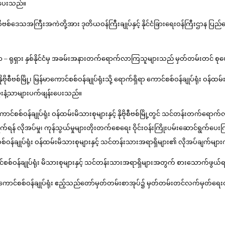
စ်ပေးသည်။
့် နိုဗိုစီဗစ်ဒေသအကြီးအကဲတို့အား ဒုတိယဝန်ကြီးချုပ်နှင့် နိုင်ငံခြားရေးဝန်ကြီးဌာန
င့် မြန်မာ – ရုရှား နှစ်နိုင်ငံမှ အခမ်းအနားတက်ရောက်လာကြသူများသည် မှတ်တမ်းတင် စုပ
နိုဗိုစီဗစ်မြို့၊ မြန်မာကောင်စစ်ဝန်ချုပ်ရုံးသို့ ရောက်ရှိရာ ကောင်စစ်ဝန်ချုပ်ရုံး ဝ
မွှေးနံ့သာများပက်ဖျန်းပေးသည်။
ောင်စစ်ဝန်ချုပ်ရုံး ဝန်ထမ်းမိသားစုများနှင့် နိုဗိုစီဗစ်မြို့တွင် သင်တန်းတက်ရောက်လျ
ွက်ရန် လိုအပ်မှု၊ ကုန်သွယ်မှုများတိုးတက်စေရေး ဝိုင်းဝန်းကြိုးပမ်းဆောင်ရွက်ပေးက
စ်ဝန်ချုပ်ရုံး ဝန်ထမ်းမိသားစုများနှင့် သင်တန်းသားအရာရှိများ၏ လိုအပ်ချက်မျာ
ကောင်စစ်ဝန်ချုပ်ရုံး မိသားစုများနှင့် သင်တန်းသားအရာရှိများအတွက် စားသောက်ဖွယ်ရာမ
်သည် ကောင်စစ်ဝန်ချုပ်ရုံး ဧည့်သည်တော်မှတ်တမ်းစာအုပ်၌ မှတ်တမ်းတင်လက်မှတ်ရေးထိ