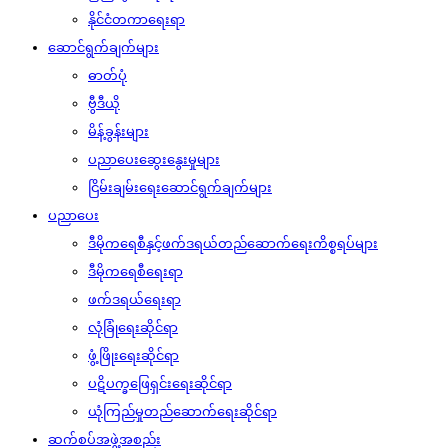
နိုင်ငံတကာရေးရာ
ဆောင်ရွက်ချက်များ
ဓာတ်ပုံ
ဗွီဒီယို
မိန့်ခွန်းများ
ပညာပေးဆွေးနွေးမှုများ
ငြိမ်းချမ်းရေးဆောင်ရွက်ချက်များ
ပညာပေး
ဒီမိုကရေစီနှင့်ဖက်ဒရယ်တည်ဆောက်‌ရေးကိစ္စရပ်များ
ဒီမိုကရေစီရေးရာ
ဖက်ဒရယ်ရေးရာ
လုံခြုံရေးဆိုင်ရာ
ဖွံ့ဖြိုးရေးဆိုင်ရာ
ပဋိပက္ခဖြေရှင်းရေးဆိုင်ရာ
ယုံကြည်မှုတည်ဆောက်ရေးဆိုင်ရာ
ဆက်စပ်အဖွဲ့အစည်း