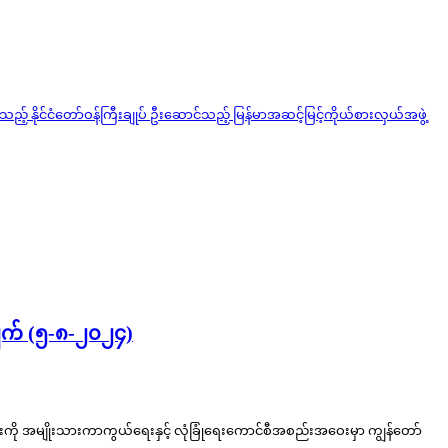
င်ခဲ့သည့် နိုင်ငံတော်ဝန်ကြီးချုပ် ဦးဆောင်သည့် မြန်မာအဆင့်မြင့်ကိုယ်စားလှယ်အဖွဲ့
ျက် (၅-၈-၂၀၂၄)
ကို အမျိုးသားကာကွယ်ရေးနှင့် လုံခြုံရေးကောင်စီအစည်းအဝေးမှာ ကျွန်တော်