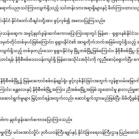
ဗစ်မြို့တွင် သွားရောက်ပညာသင်ကြားလျက်ရှိသည့် သင်တန်းသားအရာရှိများနှင့် ဖိတ်က
င်းနိုင်ငံ နိုင်ငံတော်သီချင်းတို့အား ဖွင့်လှစ်၍ အလေးပြုကြသည်။
းသန်းဆွေက အဖွင့်နှုတ်ခွန်းဆက်စကားပြောကြားရာတွင် မြန်မာ – ရုရှားနှစ်နိုင်ငံသည် သံ
မိုင်းမှတ်တိုင်တစ်ခုပင်ဖြစ်ကြောင်း၊ ရုရှားနိုင်ငံ၏ အာရှတိုက်ဘက်အခြမ်းတွင်ရှိသည့်
ဲလျက်ရှိသည့် တစ်ခုတည်းသော ရုရှားနိုင်ငံမှ မြို့တစ်မြို့ဖြစ်ကြောင်း၊ နိုဗိုစီဗစ်မြို့
့်တင်ရန်၊ နိုဗိုစီဗစ်ဒေသဝန်းကျင်ရှိ မြန်မာအသိုင်းအဝိုင်းကို ကူညီစောင့်ရှောက်ပြီး ကေ
ဗစ်မြို့၌ မြန်မာကောင်စစ်ဝန်ချုပ်ရုံး ဖွင့်လှစ်နိုင်ခြင်းအတွက် လွန်စွာဝမ်းမြောက်ပါကြော
င်း၊ မန္တလေးနှင့် နိုဗိုစီဗစ်မြို့အကြား ညီအစ်မမြို့အဖြစ် ထူထောင်မှု နားလည်မှုစာ
ေါင်းဆောင်ရွက်မှုများ မြှင့်တင်ရန်အတွက်လည်း ဆောင်ရွက်သွားမည်ဖြစ်ပြီး မိမိတို့နှစ
ာ့ဆက်ဗ်က နှုတ်ခွန်းဆက်စကားပြောကြားသည်။
ျုပ်မှူးကြီး မင်းအောင်လှိုင်၊ ဒုတိယဝန်ကြီးချုပ်နှင့် နိုင်ငံခြားရေးဝန်ကြီးဌာန ပြည်ထေ