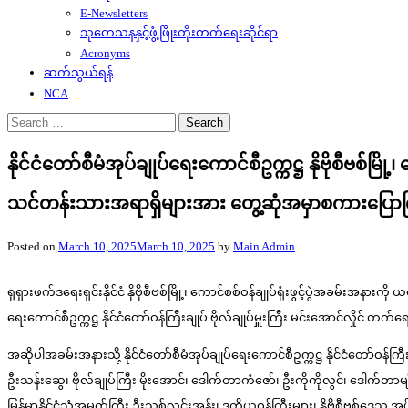
E-Newsletters
သုတေသနနှင့်ဖွံ့ဖြိုးတိုးတက်ရေးဆိုင်ရာ
Acronyms
ဆက်သွယ်ရန်
NCA
Search
for:
နိုင်ငံတော်စီမံအုပ်ချုပ်ရေးကောင်စီဥက္ကဋ္ဌ နိုဗိုစီဗစ်မြိ
သင်တန်းသားအရာရှိများအား တွေ့ဆုံအမှာစကားပြော
Posted on
March 10, 2025
March 10, 2025
by
Main Admin
ရုရှားဖက်ဒရေးရှင်းနိုင်ငံ နိုဗိုစီဗစ်မြို့၊ ကောင်စစ်ဝန်ချုပ်ရုံးဖွင့်ပွဲအခမ်းအနာ
ရေးကောင်စီဥက္ကဋ္ဌ နိုင်ငံတော်ဝန်ကြီးချုပ် ဗိုလ်ချုပ်မှူးကြီး မင်းအောင်လှိုင် တက
အဆိုပါအခမ်းအနားသို့ နိုင်ငံတော်စီမံအုပ်ချုပ်ရေးကောင်စီဥက္ကဋ္ဌ နိုင်ငံတော်ဝန်ကြီ
ဦးသန်းဆွေ၊ ဗိုလ်ချုပ်ကြီး မိုးအောင်၊ ဒေါက်တာကံဇော်၊ ဦးကိုကိုလွင်၊ ဒေါက်တာမျိုး
မြန်မာနိုင်ငံသံအမတ်ကြီး ဦးသစ်လင်းအုန်း၊ ဒုတိယဝန်ကြီးများ၊ နိုဗိုစီဗစ်ဒေသ အုပ်ချ