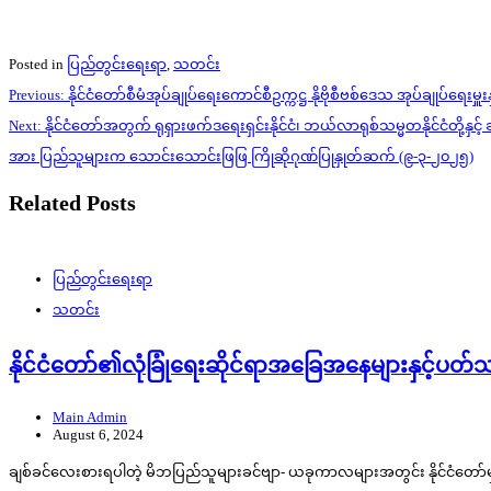
Posted in
ပြည်တွင်းရေးရာ
,
သတင်း
Post
Previous:
နိုင်ငံတော်စီမံအုပ်ချုပ်ရေးကောင်စီဥက္ကဋ္ဌ နိုဗိုစီဗစ်ဒေသ အုပ်ချုပ်ရေးမှူ
navigation
Next:
နိုင်ငံတော်အတွက် ရုရှားဖက်ဒရေးရှင်းနိုင်ငံ၊ ဘယ်လာရုစ်သမ္မတနိုင်ငံတို့နှင့်
အား ပြည်သူများက သောင်းသောင်းဖြဖြ ကြိုဆိုဂုဏ်ပြုနှုတ်ဆက် (၉-၃-၂၀၂၅)
Related Posts
ပြည်တွင်းရေးရာ
သတင်း
နိုင်ငံတော်၏လုံခြုံရေးဆိုင်ရာအခြေအနေများနှင့်
Main Admin
August 6, 2024
ချစ်ခင်လေးစားရပါတဲ့ မိဘပြည်သူများခင်ဗျာ- ယခုကာလများအတွင်း နိုင်ငံတော်