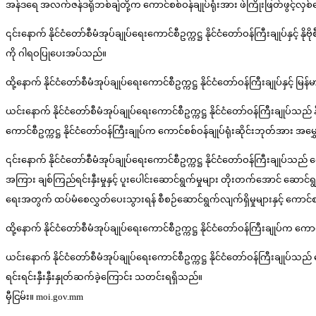
အန်ဒရေ အလက်ဇန်ဒရိုဘစ်ချ်တို့က ကောင်စစ်ဝန်ချုပ်ရုံးအား ဖဲကြိုးဖြတ်ဖွင့်လှ
၎င်းနောက် နိုင်ငံတော်စီမံအုပ်ချုပ်ရေးကောင်စီဥက္ကဋ္ဌ နိုင်ငံတော်ဝန်ကြီးချုပ်နှင
ကို ဂါရဝပြုပေးအပ်သည်။
ထို့နောက် နိုင်ငံတော်စီမံအုပ်ချုပ်ရေးကောင်စီဥက္ကဋ္ဌ နိုင်ငံတော်ဝန်ကြီးချုပ်နှ
ယင်းနောက် နိုင်ငံတော်စီမံအုပ်ချုပ်ရေးကောင်စီဥက္ကဋ္ဌ နိုင်ငံတော်ဝန်ကြီးချုပ်သည် 
ကောင်စီဥက္ကဋ္ဌ နိုင်ငံတော်ဝန်ကြီးချုပ်က ကောင်စစ်ဝန်ချုပ်ရုံးဆိုင်းဘုတ်အား အ
၎င်းနောက် နိုင်ငံတော်စီမံအုပ်ချုပ်ရေးကောင်စီဥက္ကဋ္ဌ နိုင်ငံတော်ဝန်ကြီးချုပ်သည် က
အကြား ချစ်ကြည်ရင်းနှီးမှုနှင့် ပူးပေါင်းဆောင်ရွက်မှုများ တိုးတက်အောင် ဆောင်ရ
ရေးအတွက် ထပ်မံစေလွှတ်ပေးသွားရန် စီစဉ်ဆောင်ရွက်လျက်ရှိမှုများနှင့် ကောင်စ
ထို့နောက် နိုင်ငံတော်စီမံအုပ်ချုပ်ရေးကောင်စီဥက္ကဋ္ဌ နိုင်ငံတော်ဝန်ကြီးချုပ်က 
ယင်းနောက် နိုင်ငံတော်စီမံအုပ်ချုပ်ရေးကောင်စီဥက္ကဋ္ဌ နိုင်ငံတော်ဝန်ကြီးချုပ
ရင်းရင်းနှီးနှီးနှုတ်ဆက်ခဲ့ကြောင်း သတင်းရရှိသည်။
မှီငြမ်း။ moi.gov.mm