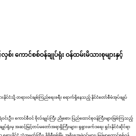
့်လှစ်၊ ကောင်စစ်ဝန်ချုပ်ရုံး ဝန်ထမ်းမိသားစုများနှင့်
ှားနိုင်ငံသို့ တရားဝင်ချစ်ကြည်ရေးခရီး ရောက်ရှိနေသည့် နိုင်ငံတော်စီမံအုပ်ချုပ်
ြီး ရဲဝင်းဦး၊ ကောင်စီဝင် ဗိုလ်ချုပ်ကြီး ညိုစော၊ ပြည်ထောင်စုဝန်ကြီးများဖြစ်ကြသည့်
ုပ်ရုံးမှ အဆင့်မြင့်တပ်မတော်အရာရှိကြီးများ၊ ရုရှားဖက်ဒရေး ရှင်းနိုင်ငံဆိုင်ရာ
ှားနိုင်ငံ သံအမတ်ကြီး၊ နိုဗိုစီဗစ်မြို့ အစိုးရအဖွဲ့ဝင်များ၊ မြန်မာကောင်စစ်ဝန်