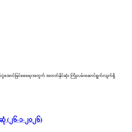
ာက်ပွဲအောင်မြင်စေရေးအတွက် အတတ်နိုင်ဆုံး ကြိုးပမ်းဆောင်ရွက်လျက်ရှိ
ေ့ဆုံ (၂၆-၁-၂၀၂၆)