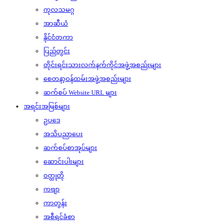
ကုလသမဂ္ဂ
အာဆီယံ
နိုင်ငံတကာ
ပြည်တွင်း
တိုင်းရင်းသားလက်နက်ကိုင်အဖွဲ့အစည်းများ
စေတနာ့ဝန်ထမ်းအဖွဲ့အစည်းများ
ဆက်စပ် Website URL များ
အရင်းအမြစ်များ
ဥပဒေ
အသိပညာပေး
ဆက်စပ်စာအုပ်များ
ဆောင်းပါးများ
ဝတ္ထုတို
ကဗျာ
ကာတွန်း
အစီရင်ခံစာ