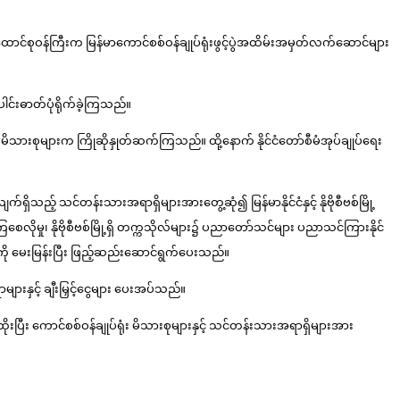
 ပြည်ထောင်စုဝန်ကြီးက မြန်မာကောင်စစ်ဝန်ချုပ်ရုံးဖွင့်ပွဲအထိမ်းအမှတ်လက်ဆောင်များ
ေါင်းဓာတ်ပုံရိုက်ခဲ့ကြသည်။
န်ထမ်းမိသားစုများက ကြိုဆိုနှုတ်ဆက်ကြသည်။ ထို့နောက် နိုင်ငံတော်စီမံအုပ်ချုပ်ရေး
က်ရှိသည့် သင်တန်းသားအရာရှိများအားတွေ့ဆုံ၍ မြန်မာနိုင်ငံနှင့် နိုဗိုစီဗစ်မြို့
ြစေလိုမှု၊ နိုဗိုစီဗစ်မြို့ရှိ တက္ကသိုလ်များ၌ ပညာတော်သင်များ ပညာသင်ကြားနိုင်
းကို မေးမြန်းပြီး ဖြည့်ဆည်းဆောင်ရွက်ပေးသည်။
ျားနှင့် ချီးမြှင့်ငွေများ ပေးအပ်သည်။
ုးပြီး ကောင်စစ်ဝန်ချုပ်ရုံး မိသားစုများနှင့် သင်တန်းသားအရာရှိများအား