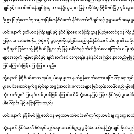
ချုပ်နှင့် ကောင်စစ်ဝန်ချုပ်ရုံးမှ တာဝန်ရှိသူများ၊ မြန်မာနိုင်ငံမှ နိုဗိုစီ
ဦးစွာ ပြည်ထောင်စုသမ္မတမြန်မာနိုင်ငံတော် နိုင်ငံတော်သီချင်းနှင့် ရုရှားဖက်ဒရေးရှ
ယင်းနောက် ဒုတိယဝန်ကြီးချုပ်နှင့် နိုင်ငံခြားရေးဝန်ကြီးဌာန ပြည်ထောင်စုဝန်ကြီး ဦ
မြန်မာကောင်စစ်ဝန်ချုပ်ရုံးကို ဖွင့်လှစ်နိုင်ခဲ့ခြင်းသည် နှစ်နိုင်ငံဆက်ဆံရေး၏ သ
ဗဟိုချက်ဖြစ်သည့် နိုဗိုစီဗစ်မြို့သည် မြန်မာနိုင်ငံနှင့် တိုက်ရိုက်လေကြောင်း ပြေးဆွ
များအတွက် မြန်မာနိုင်ငံနှင့် ချိတ်ဆက်ပေါင်းကူးရန်၊ နှစ်နိုင်ငံအကြား နားလည်မှုမြှင
ဖြစ်ကြောင်းဖြင့် ပြောကြားသည်။
ထို့နောက် နိုဗိုစီဗစ်ဒေသ အုပ်ချုပ်ရေးမှူးက နှုတ်ခွန်းဆက်စကားပြောကြားရာတွင် နိုဗိုစီ
ပူးပေါင်းဆောင်ရွက်မှုဆိုင်ရာ အခွင့်အလမ်းကောင်းများ ဖြစ်ထွန်းလာနိုင်မည်ဖြစ်ကြော
တိုးတက်မှု၏ ပြယုဂ်တစ်ခုပင်ဖြစ်ကြောင်း၊ မိမိတို့အနေဖြင့် မြန်မာနိုင်ငံနှင့် ပူးပ
ပါကြောင်းဖြင့် ပြောကြားသည်။
ယင်းနောက် နိုဗိုစီဗစ်မြို့တော်ဝန် မစ္စတာမက်စ်စင်းမ်ဂီရာဂီရာယဗစ်ချ် ကူဒရ
ထို့နောက် နိုင်ငံတော်စီမံအုပ်ချုပ်ရေးကောင်စီဥက္ကဋ္ဌ နိုင်ငံတော်ဝန်ကြီးချုပ် ဗိုလ်ခ