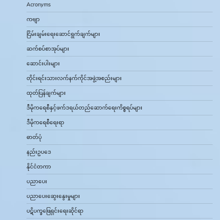
Acronyms
ကဗျာ
ငြိမ်းချမ်းရေးဆောင်ရွက်ချက်များ
ဆက်စပ်စာအုပ်များ
ဆောင်းပါးများ
တိုင်းရင်းသားလက်နက်ကိုင်အဖွဲ့အစည်းများ
ထုတ်ပြန်ချက်များ
ဒီမိုကရေစီနှင့်ဖက်ဒရယ်တည်ဆောက်‌ရေးကိစ္စရပ်များ
ဒီမိုကရေစီရေးရာ
ဓာတ်ပုံ
နည်းဥပဒေ
နိုင်ငံတကာ
ပညာပေး
ပညာပေးဆွေးနွေးမှုများ
ပဋိပက္ခဖြေရှင်းရေးဆိုင်ရာ