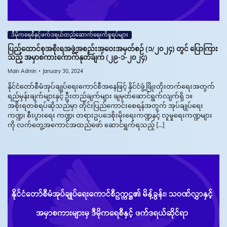
ဒီမိုကရေစီနှင့်ဖက်ဒရယ်တည်ဆောက်‌ရေးကိစ္စရပ်များ
ပြည်ထောင်စုအစိုးရအဖွဲ့အစည်းအဝေးအမှတ်စဉ် (၁/၂၀၂၄) တွင် ပြောကြား
သည့် အမှာစကားကောက်နုတ်ချက် (၂၉-၁-၂၀၂၄)
Main Admin
January 30, 2024
နိုင်ငံတော်စီမံအုပ်ချုပ်ရေးကောင်စီအနေဖြင့် နိုင်ငံဖွံ့ဖြိုးတိုးတက်ရေးအတွက်
ရည်မှန်းချက်များနှင့် ဦးတည်ချက်များ ချမှတ်ဆောင်ရွက်လျက်ရှိ ၁။
အစိုးရတစ်ရပ်ဆိုသည်မှာ တိုင်းပြည်ကောင်းစေရန်အတွက် အုပ်ချုပ်ရေး
ကဏ္ဍ၊ စီးပွားရေး ကဏ္ဍ၊ တရားဥပဒေစိုးမိုးရေးကဏ္ဍနှင့် လူမှုရေးကဏ္ဍများ
ကို လက်တွေ့အကောင်အထည်ဖော် ဆောင်ရွက်ရသည့် […]