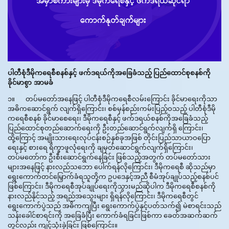
ပါတီစုံဒီမိုကရေစီစနစ်နှင့် ဖက်ဒရယ်ကိုအခြေခံသည့်
ပြည်ထောင်စုစနစ်ကို
ခိုင်မာစွာ အာမ
ခံ
၁။ တပ်မတော်အနေဖြင့် ပါတီစုံဒီမိုကရေစီလမ်းကြောင်း ခိုင်မာရေးကိုသာ
အဓိကဆောင်ရွက် လျက်ရှိကြောင်း၊ စစ်မှန်စည်းကမ်းပြည့်ဝသည့် ပါတီစုံဒီမို
ကရေစီစနစ် ခိုင်မာစေရေး၊ ဒီမိုကရေစီနှင့် ဖက်ဒရယ်စနစ်ကိုအခြေခံသည့်
ပြည်ထောင်စုတည်ဆောက်ရေးကို ဦးတည်ဆောင်ရွက်လျက်ရှိ ကြောင်း၊
ထို့ကြောင့် အမျိုးသားရေးလုပ်ငန်းစဉ်နှစ်ခုအဖြစ် တိုင်းပြည်သာယာဝပြော
ရေးနှင့် စားရေ ရိက္ခာဖူလုံရေးကို ချမှတ်ဆောင်ရွက်လျက်ရှိကြောင်း၊
တပ်မတော်က ဦးစီးဆောင်ရွက်နေခြင်း ဖြစ်သည့်အတွက် တပ်မတော်သား
များအနေဖြင့် နားလည်သဘော ပေါက်ရန်လိုကြောင်း၊ ဒီမိုကရေစီ ဆိုသည်မှာ
ရွေးကောက်တင်မြှောက်ခံရသူတို့က ဥပဒေနှင့်အညီ စီမံအုပ်ချုပ်သည့်စနစ်ပင်
ဖြစ်ကြောင်း၊ ဒီမိုကရေစီအုပ်ချုပ်ရေးကိုသွားမည်ဆိုပါက ဒီမိုကရေစီစနစ်ကို
နားလည်နိုင်သည့် အရည်အသွေးများ ရှိရန်လိုကြောင်း၊ ဒီမိုကရေစီတွင်
ရွေးကောက်ပွဲသည် အဓိကကျပြီး ရွေးကောက်ပွဲနှင့်ပတ်သက်၍ မဲစာရင်းသည်
သန်းခေါင်စာရင်းကို အခြေခံပြီး ကောက်ခံရခြင်းဖြစ်ကာ ခေတ်အဆက်ဆက်
တွင်လည်း ကျင့်သုံးခဲ့ခြင်း ဖြစ်ကြောင်း။