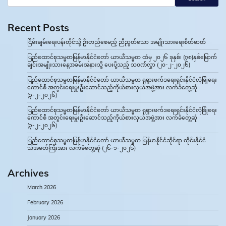
Recent Posts
ငြိမ်းချမ်းရေးပန်းတိုင်သို့ ဦးတည်စေမည့် ညီညွတ်သော အမျိုးသားရေးစိတ်ဓာတ်
ပြည်ထောင်စုသမ္မတမြန်မာနိုင်ငံတော် ယာယီသမ္မတ ထံမှ ၂၀၂၆ ခုနှစ်၊ (၇၈)နှစ်မြောက်
ချင်းအမျိုးသားနေ့အခမ်းအနားသို့ ပေးပို့သည့် သဝဏ်လွှာ (၂၀-၂-၂၀၂၆)
ပြည်ထောင်စုသမ္မတမြန်မာနိုင်ငံတော် ယာယီသမ္မတ ရုရှားဖက်ဒရေးရှင်းနိုင်ငံလုံခြုံရေး
ကောင်စီ အတွင်းရေးမှူးဦးဆောင်သည့်ကိုယ်စားလှယ်အဖွဲ့အား လက်ခံတွေ့ဆုံ
(၃-၂-၂၀၂၆)
ပြည်ထောင်စုသမ္မတမြန်မာနိုင်ငံတော် ယာယီသမ္မတ ရုရှားဖက်ဒရေးရှင်းနိုင်ငံလုံခြုံရေး
ကောင်စီ အတွင်းရေးမှူးဦးဆောင်သည့်ကိုယ်စားလှယ်အဖွဲ့အား လက်ခံတွေ့ဆုံ
(၃-၂-၂၀၂၆)
ပြည်ထောင်စုသမ္မတမြန်မာနိုင်ငံတော် ယာယီသမ္မတ မြန်မာနိုင်ငံဆိုင်ရာ ထိုင်းနိုင်ငံ
သံအမတ်ကြီးအား လက်ခံတွေ့ဆုံ (၂၆-၁-၂၀၂၆)
Archives
March 2026
February 2026
January 2026