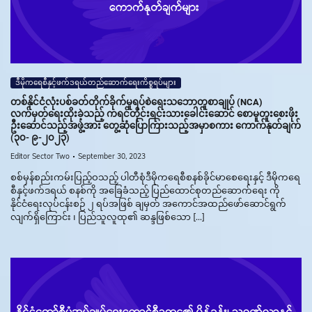
ဒီမိုကရေစီနှင့်ဖက်ဒရယ်တည်ဆောက်‌ရေးကိစ္စရပ်များ
တစ်နိုင်ငံလုံးပစ်ခတ်တိုက်ခိုက်မှုရပ်စဲရေးသဘောတူစာချုပ် (NCA)
လက်မှတ်ရေးထိုးခဲ့သည့် ကရင်တိုင်းရင်းသားခေါင်းဆောင် စောမူတူးစေးဖိုး
ဦးဆောင်သည့်အဖွဲ့အား တွေ့ဆုံပြောကြားသည့်အမှာစကား ကောက်နုတ်ချက်
(၃၀- ၉-၂၀၂၃)
Editor Sector Two
September 30, 2023
စစ်မှန်စည်းကမ်းပြည့်ဝသည့် ပါတီစုံဒီမိုကရေစီစနစ်ခိုင်မာစေရေးနှင့် ဒီမိုကရေ
စီနှင့်ဖက်ဒရယ် စနစ်ကို အခြေခံသည့် ပြည်ထောင်စုတည်ဆောက်ရေး ကို
နိုင်ငံရေးလုပ်ငန်းစဉ် ၂ ရပ်အဖြစ် ချမှတ် အကောင်အထည်ဖော်ဆောင်ရွက်
လျက်ရှိကြောင်း ၊ ပြည်သူလူထု၏ ဆန္ဒဖြစ်သော […]