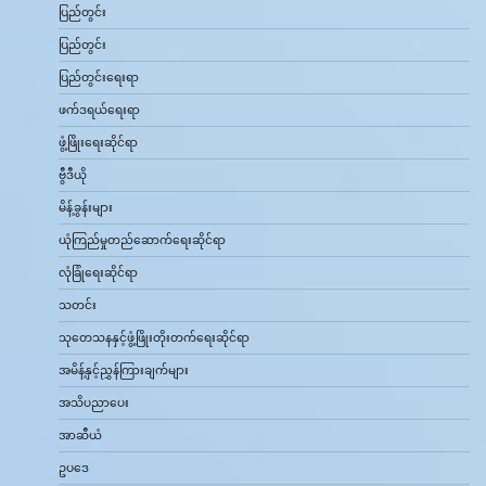
ပြည်တွင်း
ပြည်တွင်း
ပြည်တွင်းရေးရာ
ဖက်ဒရယ်ရေးရာ
ဖွံ့ဖြိုးရေးဆိုင်ရာ
ဗွီဒီယို
မိန့်ခွန်းများ
ယုံကြည်မှုတည်ဆောက်ရေးဆိုင်ရာ
လုံခြုံရေးဆိုင်ရာ
သတင်း
သုတေသနနှင့်ဖွံ့ဖြိုးတိုးတက်ရေးဆိုင်ရာ
အမိန့်နှင့်ညွှန်ကြားချက်များ
အသိပညာပေး
အာဆီယံ
ဥပဒေ