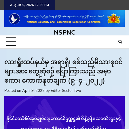
Skip
August 9, 2026 12:56 PM
to
content
NSPNC
လားရှိုးတပ်နယ်မှ အရာရှိ၊ စစ်သည်မိသားစုဝင်
များအား တွေ့ဆုံစဉ် ပြောကြားသည့် အမှာ
စကား ကောက်နုတ်ချက် (၉−၄−၂၀၂၂)
Posted on
April 9, 2022
by
Editor Sector Two