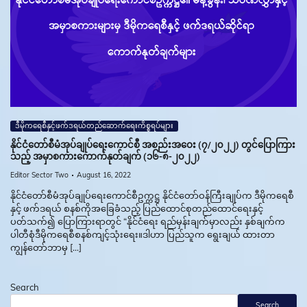
ဒီမိုကရေစီနှင့်ဖက်ဒရယ်တည်ဆောက်‌ရေးကိစ္စရပ်များ
နိုင်ငံတော်စီမံအုပ်ချုပ်ရေးကောင်စီ အစည်းအဝေး (၇/၂၀၂၂) တွင်ပြောကြား
သည့် အမှာစကားကောက်နုတ်ချက် (၁၆-၈-၂၀၂၂)
Editor Sector Two
August 16, 2022
နိုင်ငံတော်စီမံအုပ်ချုပ်ရေးကောင်စီဥက္ကဋ္ဌ နိုင်ငံတော်ဝန်ကြီးချုပ်က ဒီမိုကရေစီ
နှင့် ဖက်ဒရယ် စနစ်ကိုအခြေခံသည့် ပြည်ထောင်စုတည်ထောင်ရေးနှင့်
ပတ်သက်၍ ပြောကြားရာတွင် “နိုင်ငံရေး ရည်မှန်းချက်မှာလည်း နှစ်ချက်က
ပါတီစုံဒီမိုကရေစီစနစ်ကျင့်သုံးရေး။ဒါဟာ ပြည်သူက ရွေးချယ် ထားတာ
ကျွန်တော်ဘာမှ […]
Search
Search