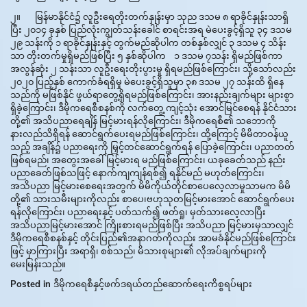
၂။ မြန်မာနိုင်ငံ၌ လူဦးရေတိုးတက်နှုန်းမှာ သုည ဒသမ ၈ ရာခိုင်နှုန်းသာရှိ
ပြီး ၂၀၁၄ ခုနှစ် ပြည်လုံးကျွတ်သန်းခေါင် စာရင်းအရ မဲပေးခွင့်ရှိသူ ၃၄ ဒသမ
၂၉ သန်းကို ၁ ရာခိုင်နှုန်းနှင့် တွက်မည်ဆိုပါက တစ်နှစ်လျှင် ၃ ဒသမ ၄ သိန်း
သာ တိုးတက်မှုရှိမည်ဖြစ်ပြီး ၅ နှစ်ဆိုပါက ၁ ဒသမ ၇သန်း ရှိမည်ဖြစ်ကာ
အလွန်ဆုံး ၂ သန်းသာ လူဦးရေးတိုးပွားမှု ရှိရမည်ဖြစ်ကြောင်း၊ သို့သော်လည်း
၂၀၂၀ ပြည့်နှစ် ကောက်ခံရရှိမှု မဲပေးခွင့်ရှိသူမှာ ၃၈ ဒသမ ၂၇ သန်းထိ ရှိနေ
သည်ကို မဖြစ်နိုင် ဖွယ်ရာတွေ့ရှိရမည်ဖြစ်ကြောင်း၊ အားနည်းချက်များ များစွာ
ရှိခဲ့ကြောင်း၊ ဒီမိုကရေစီစနစ်ကို လက်တွေ့ ကျင့်သုံး အောင်မြင်စေရန် နိုင်ငံသား
တို့၏ အသိပညာရေချိန် မြင့်မားရန်လိုကြောင်း၊ ဒီမိုကရေစီ၏ သဘောကို
နားလည်သိရှိရန် ဆောင်ရွက်ပေးရမည်ဖြစ်ကြောင်း၊ ထို့ကြောင့် မိမိတာဝန်ယူ
သည့် အချိန်၌ ပညာရေးကို မြှင့်တင်ဆောင်ရွက်ရန် ပြောခဲ့ကြောင်း၊ ပညာတတ်
ဖြစ်ရမည်၊ အတွေးအခေါ်မြင့်မားရ မည်ဖြစ်ကြောင်း၊ ယခုခေတ်သည် နည်း
ပညာခေတ်ဖြစ်သဖြင့်‌ နောက်ကျကျန်ရစ်၍ ရနိုင်မည် မဟုတ်ကြောင်း၊
အသိပညာ မြင့်မားစေရေးအတွက် မိမိကိုယ်တိုင်စာပေလေ့လာမှုသာမက မိမိ
တို့၏ သားသမီးများကိုလည်း စာပေ၊ဗဟုသုတမြင့်မားအောင် ဆောင်ရွက်ပေး
ရန်လိုကြောင်း၊ ပညာရေးနှင့် ပတ်သက်၍ ဖတ်ရှု၊ မှတ်သားလေ့လာပြီး
အသိပညာမြင့်မားအောင် ကြိုးစားရမည်ဖြစ်ပြီး အသိပညာ မြင့်မားမှသာလျှင်
ဒီမိုကရေစီစနစ်နှင့် တိုင်းပြည်၏အနာဂတ်ကိုလည်း အာမခံနိုင်မည်ဖြစ်ကြောင်း
ဖြင့် မှာကြားပြီး အရာရှိ၊ စစ်သည်၊ မိသားစုများ၏ လိုအပ်ချက်များကို
မေးမြန်းသည်။
Posted in
ဒီမိုကရေစီနှင့်ဖက်ဒရယ်တည်ဆောက်‌ရေးကိစ္စရပ်များ