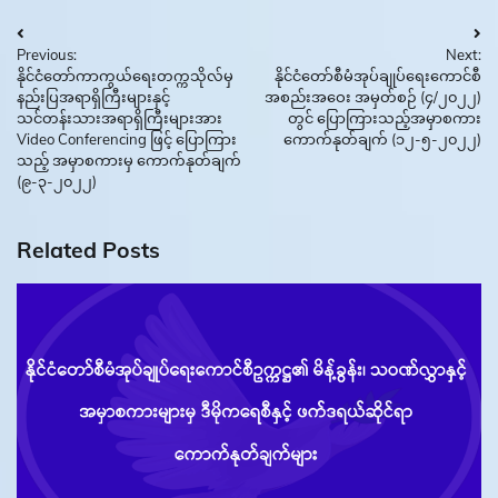
Post
Previous:
Next:
navigation
နိုင်ငံတော်ကာကွယ်ရေးတက္ကသိုလ်မှ
နိုင်ငံတော်စီမံအုပ်ချုပ်ရေးကောင်စီ
နည်းပြအရာရှိကြီးများနှင့်
အစည်းအဝေး အမှတ်စဉ် (၄/၂၀၂၂)
သင်တန်းသားအရာရှိကြီးများအား
တွင် ပြောကြားသည့်အမှာစကား
Video Conferencing ဖြင့် ပြောကြား
ကောက်နုတ်ချက် (၁၂-၅-၂၀၂၂)
သည့် အမှာစကားမှ ကောက်နုတ်ချက်
(၉-၃-၂၀၂၂)
Related Posts