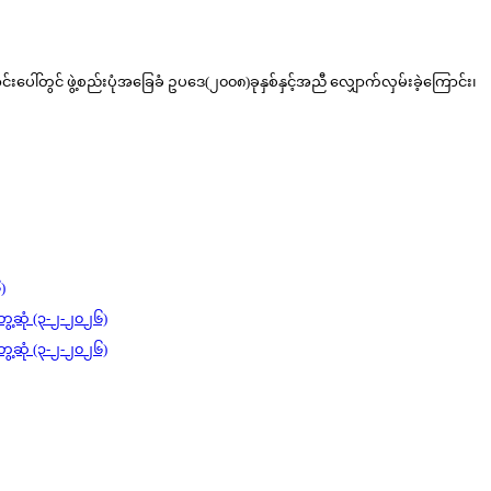
းပေါ်တွင် ဖွဲ့စည်းပုံအခြေခံ ဥပဒေ(၂၀၀၈)ခုနှစ်နှင့်အညီ လျှောက်လှမ်းခဲ့ကြောင်း၊
)
ွေ့ဆုံ (၃-၂-၂၀၂၆)
ွေ့ဆုံ (၃-၂-၂၀၂၆)