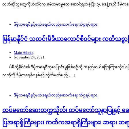
တယ်ဆိုသူတွေကိုယ်တိုင်က မမဲသမာမှုတွေ ဆောင်ရွက်ခဲ့ပြီး ဥပဒေနဲ့အညီ ဒီမိုကရ
ဒီမိုကရေစီနှင့်ဖက်ဒရယ်တည်ဆောက်‌ရေးကိစ္စရပ်များ
မြန်မာနိုင်ငံ သတင်းမီဒီယာကောင်စီဝင်များ ကတိသစ
Main Admin
November 24, 2021
မိမိတို့နိုင်ငံ၏ ဒီမိုကရေစီကူးပြောင်းမှုဖြစ်စဉ်ကို အနည်းငယ်ပြောကြားလိုပါက
သကဲ့သို့ ဒီမိုကရေစီစနစ်နှင့် လိုက်ဖက်မည့် […]
ဒီမိုကရေစီနှင့်ဖက်ဒရယ်တည်ဆောက်‌ရေးကိစ္စရပ်များ
တပ်မတော်ဆေးတက္ကသိုလ်၊ တပ်မတော်သူနာပြုနှင့် ဆေး
ပြအရာရှိကြီးများ၊ ကထိကအရာရှိကြီးများ၊ ဆရာ၊ ဆရ