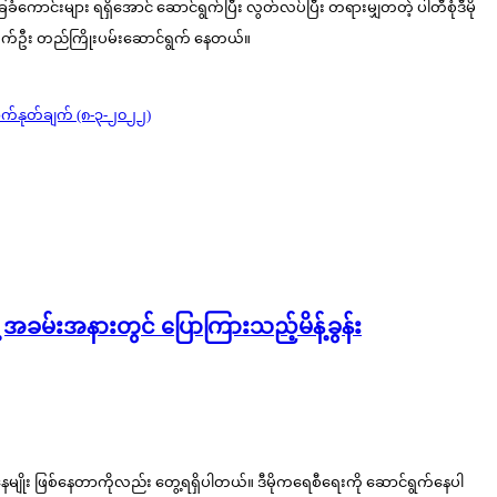
ကောင်းများ ရရှိအောင် ဆောင်ရွက်ပြီး လွတ်လပ်ပြီး တရားမျှတတဲ့ ပါတီစုံဒီမို
ေးအတွက်ဦး တည်ကြိုးပမ်းဆောင်ရွက် နေတယ်။
ောက်နုတ်ချက် (၈-၃-၂၀၂၂)
့ အခမ်းအနားတွင် ပြောကြားသည့်မိန့်ခွန်း
ေမျိုး ဖြစ်နေတာကိုလည်း တွေ့ရရှိပါတယ်။ ဒီမိုကရေစီရေးကို ဆောင်ရွက်နေပါ