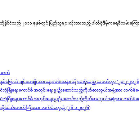
ု့နိုင်ငံသည် ၂၀၁၁ ခုနှစ်တွင် ပြည်သူများလိုလားသည့် ပါတီစုံဒီမိုကရေစီလမ်းကြောင်
တ်ဓာတ်
)နှစ်မြောက် ချင်းအမျိုးသားနေ့အခမ်းအနားသို့ ပေးပို့သည့် သဝဏ်လွှာ (၂၀-၂-၂၀၂၆
င်ငံလုံခြုံရေးကောင်စီ အတွင်းရေးမှူးဦးဆောင်သည့်ကိုယ်စားလှယ်အဖွဲ့အား လက်ခံတ
င်ငံလုံခြုံရေးကောင်စီ အတွင်းရေးမှူးဦးဆောင်သည့်ကိုယ်စားလှယ်အဖွဲ့အား လက်ခံတ
ုင်းနိုင်ငံသံအမတ်ကြီးအား လက်ခံတွေ့ဆုံ (၂၆-၁-၂၀၂၆)