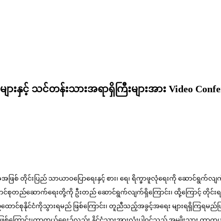
များနှင့် သင်တန်းသားအရာရှိကြီးများအား Video Conf
ဖြစ် တိုင်းပြည် သာယာဝပြောရေးနှင့် စား၊ ရေ၊ ရိက္ခာဖူလုံရေးကို ဆောင်ရွက်လျက်ရှိပ
ထောင်စုတည်ဆောက်ရေးတို့ကို ဦးတည် ဆောင်ရွက်လျက်ရှိကြောင်း၊ ထို့ကြောင့် တိုင်း
့် ပြည်ထောင်စုနိုင်ငံကိုသွားရမည် ဖြစ်ကြောင်း၊ တူညီသည့်အခွင့်အရေး များရရှိကြရမ
းဖြစ်ကြောင်း၊ကာကွယ်ရေး၌လည်း နိုင်ငံသားအားလုံးပါဝင်သည့် အမျိုးသား ကာကွယ