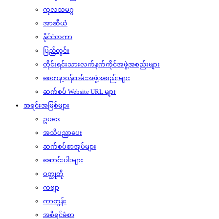
ကုလသမဂ္ဂ
အာဆီယံ
နိုင်ငံတကာ
ပြည်တွင်း
တိုင်းရင်းသားလက်နက်ကိုင်အဖွဲ့အစည်းများ
စေတနာ့ဝန်ထမ်းအဖွဲ့အစည်းများ
ဆက်စပ် Website URL များ
အရင်းအမြစ်များ
ဥပဒေ
အသိပညာပေး
ဆက်စပ်စာအုပ်များ
ဆောင်းပါးများ
ဝတ္ထုတို
ကဗျာ
ကာတွန်း
အစီရင်ခံစာ