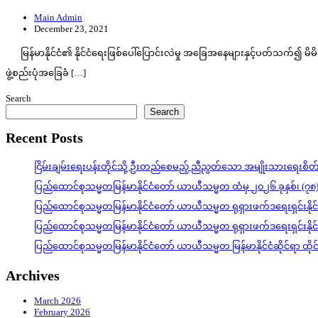
Main Admin
December 23, 2021
မြန်မာနိုင်ငံ၏ နိုင်ငံရေးဖြစ်ပေါ်ပြောင်းလဲမှု အခြေအနေများနှင့်ပတ်သက်၍ မိမိတိ
ဖွဲ့စည်းပုံအခြေခံ […]
Search
Search
Recent Posts
ငြိမ်းချမ်းရေးပန်းတိုင်သို့ ဦးတည်စေမည့် ညီညွတ်သော အမျိုးသားရေးစိ
ပြည်ထောင်စုသမ္မတမြန်မာနိုင်ငံတော် ယာယီသမ္မတ ထံမှ ၂၀၂၆ ခုနှစ်၊ (၇၈
ပြည်ထောင်စုသမ္မတမြန်မာနိုင်ငံတော် ယာယီသမ္မတ ရုရှားဖက်ဒရေးရှင်းနို
ပြည်ထောင်စုသမ္မတမြန်မာနိုင်ငံတော် ယာယီသမ္မတ ရုရှားဖက်ဒရေးရှင်းနို
ပြည်ထောင်စုသမ္မတမြန်မာနိုင်ငံတော် ယာယီသမ္မတ မြန်မာနိုင်ငံဆိုင်ရာ ထိ
Archives
March 2026
February 2026