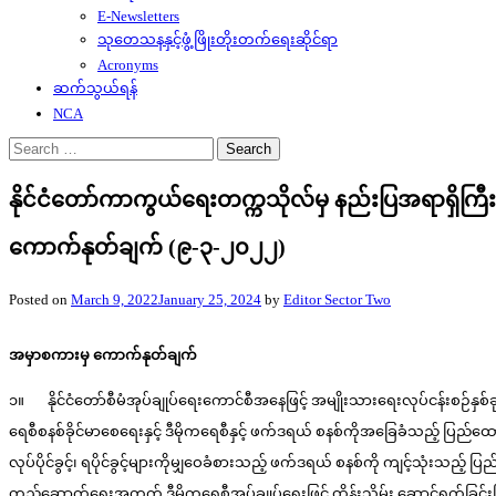
E-Newsletters
သုတေသနနှင့်ဖွံ့ဖြိုးတိုးတက်ရေးဆိုင်ရာ
Acronyms
ဆက်သွယ်ရန်
NCA
Search
for:
နိုင်ငံတော်ကာကွယ်ရေးတက္ကသိုလ်မှ နည်းပြအရာရှိကြီး
ကောက်နုတ်ချက် (၉-၃-၂၀၂၂)
Posted on
March 9, 2022
January 25, 2024
by
Editor Sector Two
အမှာစကားမှ ကောက်နုတ်ချက်
၁။ နိုင်ငံတော်စီမံအုပ်ချုပ်ရေးကောင်စီအနေဖြင့် အမျိုးသားရေးလုပ်ငန်းစဉ်နှစ်ခုအ
ရေစီစနစ်ခိုင်မာစေရေးနှင့် ဒီမိုကရေစီနှင့် ဖက်ဒရယ် စနစ်ကိုအခြေခံသည့် ပြည်
လုပ်ပိုင်ခွင့်၊ ရပိုင်ခွင့်များကိုမျှဝေခံစားသည့် ဖက်ဒရယ် စနစ်ကို ကျင့်သုံးသည
တည်ဆောက်ရေးအတွက် ဒီမိုကရေစီအုပ်ချုပ်ရေးဖြင့် ထိန်းသိမ်း ဆောင်ရွက်ခြင်