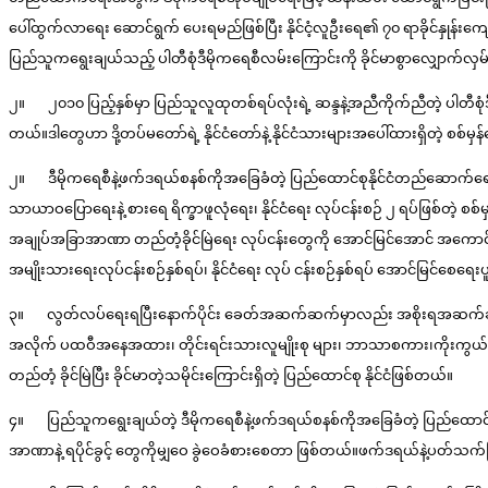
ပေါ်ထွက်လာရေး ဆောင်ရွက် ပေးရမည်ဖြစ်ပြီး နိုင်ငံ့လူဦးရေ၏ ၇၀ ရာခိုင်နှုန်းကျော
ပြည်သူကရွေးချယ်သည့် ပါတီစုံဒီမိုကရေစီလမ်းကြောင်းကို ခိုင်မာစွာလျှောက်လှမ
၂။ ၂၀၁၀ ပြည့်နှစ်မှာ ပြည်သူလူထုတစ်ရပ်လုံးရဲ့ ဆန္ဒနဲ့အညီကိုက်ညီတဲ့ ပါတီစုံဒီမ
တယ်။ဒါတွေဟာ ဒို့တပ်မတော်ရဲ့ နိုင်ငံတော်နဲ့ နိုင်ငံသားများအပေါ်ထားရှိတဲ့ 
၂။ ဒီမိုကရေစီနဲ့ဖက်ဒရယ်စနစ်ကိုအခြေခံတဲ့ ပြည်ထောင်စုနိုင်ငံတည်ဆောက်ရေးကို
သာယာဝပြောရေးနဲ့ စားရေ ရိက္ခာဖူလုံရေး၊ နိုင်ငံရေး လုပ်ငန်းစဉ် ၂ ရပ်ဖြစ်တဲ့ စ
အချုပ်အခြာအာဏာ တည်တံ့ခိုင်မြဲရေး လုပ်ငန်းတွေကို အောင်မြင်အောင် အက
အမျိုးသားရေးလုပ်ငန်းစဉ်နှစ်ရပ်၊ နိုင်ငံရေး လုပ် ငန်းစဉ်နှစ်ရပ် အောင်မြင်စ
၃။ လွတ်လပ်ရေးရပြီးနောက်ပိုင်း ခေတ်အဆက်ဆက်မှာလည်း အစိုးရအဆက်ဆက်က ပါလီမန
အလိုက် ပထဝီအနေအထား၊ တိုင်းရင်းသားလူမျိုးစု များ၊ ဘာသာစကား၊ကိုးကွယ် ယုံက
တည်တံ့ ခိုင်မြဲပြီး ခိုင်မာတဲ့သမိုင်းကြောင်းရှိတဲ့ ပြည်ထောင်စု နိုင်ငံဖြစ်တယ်။
၄။ ပြည်သူကရွေးချယ်တဲ့ ဒီမိုကရေစီနဲ့ဖက်ဒရယ်စနစ်ကိုအခြေခံတဲ့ ပြည်ထောင်စုက
အာဏာနဲ့ ရပိုင်ခွင့် တွေကိုမျှဝေ ခွဲဝေခံစားစေတာ ဖြစ်တယ်။ဖက်ဒရယ်နဲ့ပတ်သက်