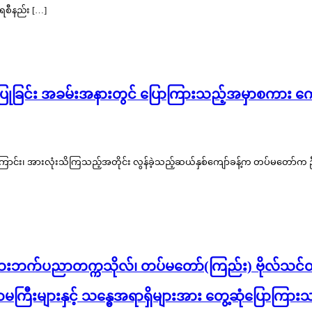
ေစီနည်း […]
္စာပြုခြင်း အခမ်းအနားတွင် ပြောကြားသည့်အမှာစကား 
ြောင်း၊ အားလုံးသိကြသည့်အတိုင်း လွန်ခဲ့သည့်ဆယ်နှစ်ကျော်ခန့်က တပ်မတော်က ဦးစီး
ဘက်ပညာတက္ကသိုလ်၊ တပ်မတော်(ကြည်း) ဗိုလ်သင်တန်းကျေ
ာမကြီးများနှင့် သန္ဓေအရာရှိများအား တွေ့ဆုံပြောက