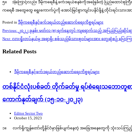
၅။ ဒါ့ကြောင့်လည်း ဒီမိုကရေစီနဲ့ ဖက်ဒရယ်စနစ်ကိုအခြေခံတဲ့ ပြည်ထောင်စုကြီး
ကရေစီ အထွေထွေ ရွေးကောက်ပွဲကို အောင်မြင်စွာကျင်းပနိုင်ဖို့နဲ့ တိုင်းရင်းသာ
Posted in
ဒီမိုကရေစီနှင့်ဖက်ဒရယ်တည်ဆောက်‌ရေးကိစ္စရပ်များ
Post
Previous:
၂၀၂၂ ခုနှစ်၊ မတ်လ (၈) ရက်နေ့တွင် ကျရောက်သည့် အပြည်ပြည်ဆိုင်ရာ အ
navigation
Next:
လားရှိုးတပ်နယ်မှ အရာရှိ၊ စစ်သည်မိသားစုဝင်များအား တွေ့ဆုံစဉ် ပြ
Related Posts
ဒီမိုကရေစီနှင့်ဖက်ဒရယ်တည်ဆောက်‌ရေးကိစ္စရပ်များ
တစ်နိုင်ငံလုံးပစ်ခတ် တိုက်ခတ်မှု ရပ်စဲရေးသဘောတူစာခ
ကောက်နုတ်ချက် (၁၅-၁၀-၂၀၂၃)
Editor Sector Two
October 15, 2023
၁။ လက်ရှိကျွန်တော်တို့နိုင်ငံမှာဖြစ်ပျက်နေတဲ့ အခြေအနေတွေကို သုံးသပ်ကြည