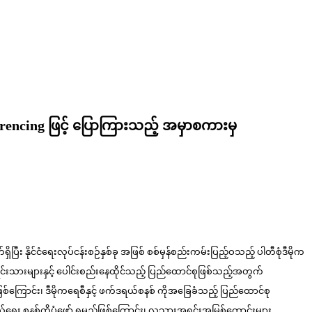
erencing ဖြင့် ပြောကြားသည့် အမှာစကားမှ
ြီး နိုင်ငံရေးလုပ်ငန်းစဉ်နှစ်ခု အဖြစ် စစ်မှန်စည်းကမ်းပြည့်ဝသည့် ပါတီစုံဒီမိုက
ရင်းသားများနှင့် ပေါင်းစည်းနေထိုင်သည့် ပြည်ထောင်စုဖြစ်သည့်အတွက်
ည်ဖြစ်ကြောင်း၊ ဒီမိုကရေစီနှင့် ဖက်ဒရယ်စနစ် ကိုအခြေခံသည့် ပြည်ထောင်စု
်ရေး စနစ်ကိုပုံဖော် ရမည်ဖြစ်ကြောင်း၊ လူသားအရင်းအမြစ်ကောင်းများ