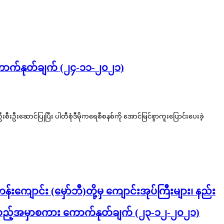
ကောက်နုတ်ချက် (၂၄-၁၁-၂၀၂၁)
ဦးဆောင်ပြုပြီး ပါတီစုံဒီမိုကရေစီစနစ်ကို အောင်မြင်စွာကူးပြောင်းပေးခဲ့
ာင်း (မှော်ဘီ)တို့မှ ကျောင်းအုပ်ကြီးများ၊ နည်း
ြားသည့်အမှာစကား ကောက်နုတ်ချက် (၂၃-၁၂-၂၀၂၁)