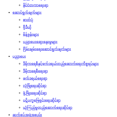
နိုင်ငံတကာရေးရာ
ဆောင်ရွက်ချက်များ
ဓာတ်ပုံ
ဗွီဒီယို
မိန့်ခွန်းများ
ပညာပေးဆွေးနွေးမှုများ
ငြိမ်းချမ်းရေးဆောင်ရွက်ချက်များ
ပညာပေး
ဒီမိုကရေစီနှင့်ဖက်ဒရယ်တည်ဆောက်‌ရေးကိစ္စရပ်များ
ဒီမိုကရေစီရေးရာ
ဖက်ဒရယ်ရေးရာ
လုံခြုံရေးဆိုင်ရာ
ဖွံ့ဖြိုးရေးဆိုင်ရာ
ပဋိပက္ခဖြေရှင်းရေးဆိုင်ရာ
ယုံကြည်မှုတည်ဆောက်ရေးဆိုင်ရာ
ဆက်စပ်အဖွဲ့အစည်း