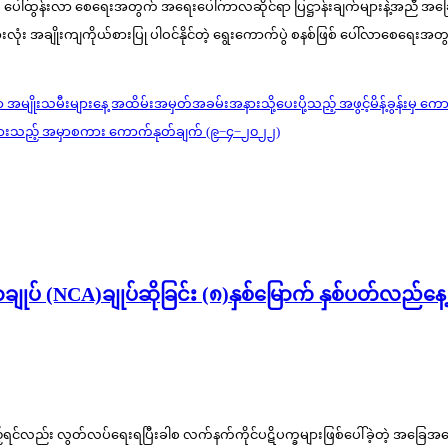
 ပေါ်ထွန်းလာ စေရေးအတွက် အရေးပေါ်ကာလဆိုင်ရာ ပြဋ္ဌာန်းချက်များနဲ့အညီ အခြေခံ
းအားလုံး အချိုးကျကိုယ်စားပြု ပါဝင်နိုင်တဲ့ ရွေးကောက်ပွဲ စနစ်ဖြစ် ပေါ်လာစေရ
မျိုးသမီးများနေ့ အထိမ်းအမှတ်အခမ်းအနားသို့ပေးပို့သည့် အဖွင့်မိန့်ခွန်းမှ က
ောကြားသည့် အမှာစကား ကောက်နုတ်ချက် (၉−၄−၂၀၂၂)
ျုပ် (NCA)ချုပ်ဆိုခြင်း (၈)နှစ်မြောက် နှစ်ပတ်လည်နေ
့်ရင်လည်း လွတ်လပ်ရေးရပြီးခါစ လက်နက်ကိုင်ပဋိပက္ခများဖြစ်ပေါ်ခဲ့တဲ့ အခြေအန