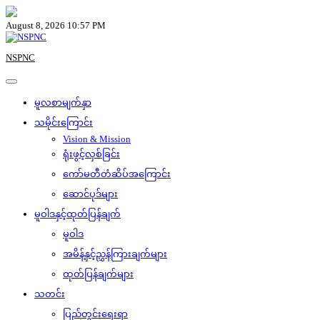
Skip
to
August 8, 2026 10:57 PM
content
NSPNC
မူလစာမျက်နှာ
သမိုင်းကြောင်း
Vision & Mission
ရုံးဖွင့်လှစ်ခြင်း
ကော်မတီတံဆိပ်အကြောင်း
ဆောင်ပုဒ်များ
မူဝါဒနှင့်ထုတ်ပြန်ချက်
မူဝါဒ
အမိန့်နှင့်ညွှန်ကြားချက်များ
ထုတ်ပြန်ချက်များ
သတင်း
ပြည်တွင်းရေးရာ