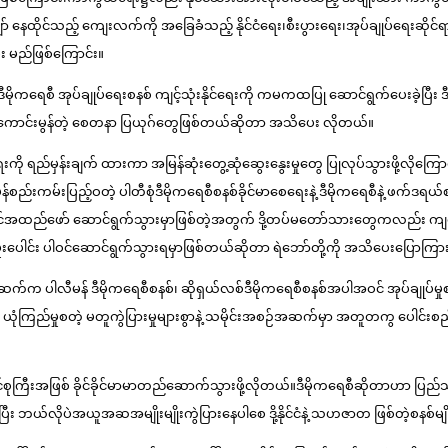
် နေထိုင်သည့် ကျေးလက်ကို အခြေခံသည့် နိုင်ငံရေး၊စီးပွားရေး၊အုပ်ချုပ်ရေးဆိုင်ရာ
်း မည်ဖြစ်ကြောင်း။
ိုကရေစီ အုပ်ချုပ်ရေးစနစ် ကျင့်သုံးနိုင်ရေးကို ကမကထပြု ဆောင်ရွက်ပေးခဲ့ပြီး ဒီမိ
စစ်မှန်ကောင်းမွန်တဲ့ စေတနာ ပြယုဂ်တွေဖြစ်တယ်ဆိုတာ အသိပေး လိုတယ်။
 ရည်မှန်းချက် ထားကာ အမြန်ဆုံးတွေ့ဆုံဆွေးနွေးမှုတွေ ပြုလုပ်သွားဖို့လိုကြောင်
စ်မှန်စည်းကမ်းပြည့်ဝတဲ့ ပါတီစုံဒီမိုကရေစီစနစ်ခိုင်မာစေရေးနဲ့ ဒီမိုကရေစီနဲ့ ဖက်
ောင်အထည်ဖော် ဆောင်ရွက်သွားမှာဖြစ်တဲ့အတွက် ဒို့တပ်မတော်သားတွေကလည်း က
ေရေးပူးပေါင်း ပါဝင်ဆောင်ရွက်သွားရမှာဖြစ်တယ်ဆိုတာ ရဲဘော်တို့ကို အသိပေးပြောကြ
် ဒီမိုကရေစီစနစ်၊ ဆိုရှယ်လစ်ဒီမိုကရေစီစနစ်အပါအဝင် အုပ်ချုပ်မှုစနစ်အမျို
ြည်မှုစတဲ့ မတူကွဲပြားမှုများစွာနဲ့ သမိုင်းအစဉ်အဆက်မှာ အတူတကွ ပေါင်းစည်း နေ
ြီးအဖြစ် ခိုင်ခိုင်မာမာတည်ဆောက်သွားဖို့လိုတယ်။ဒီမိုကရေစီဆိုတာဟာ ပြည်သူက ရွ
ပြီး ဘယ်လိုပဲအယူအဆအမျိုးမျိုးကွဲပြားနေပါစေ ဒို့နိုင်ငံနဲ့ သဟဇာတ ဖြစ်တဲ့စနစ