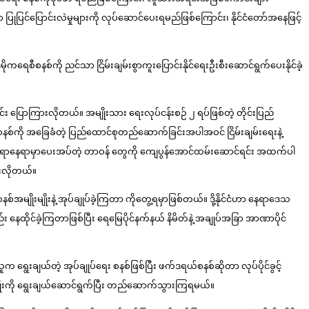
 ပြုပြင်ပြောင်းလဲမှုများကို လုပ်ဆောင်ပေးရမည်ဖြစ်ကြောင်း၊ နိုင်ငံတော်အနေဖြင့်
ုကရေစီစနစ်ကို ညင်သာ ငြိမ်းချမ်းစွာကူးပြောင်းနိုင်ရေးဦးစီးဆောင်ရွက်ပေးနိုင်ခဲ့
း ပြောကြားလိုတယ်။ အမျိုးသား ရေးလုပ်ငန်းစဉ် ၂ ရပ်ဖြစ်တဲ့ တိုင်းပြည်
ဒရယ်စနစ်ကို အခြေခံတဲ့ ပြည်ထောင်စုတည်ဆောက်ခြင်းအပါအဝင် ငြိမ်းချမ်းရေးနဲ့
ျရာနေရာမှာပေးအပ်တဲ့ တာဝန် တွေကို ကျေပွန်အောင်ထမ်းဆောင်ရင်း အထက်ပါ
ားလိုတယ်။
းမျိုးနဲ့ အုပ်ချုပ်ခဲ့ကြတာ ကိုတွေ့ရမှာဖြစ်တယ်။ ဒို့နိုင်ငံဟာ နေရာဒေသ
ထိုင်ခဲ့ကြတာဖြစ်ပြီး ရေမြေပိုင်နက်နယ် နိမိတ်နဲ့ အချုပ်အခြာ အာဏာပိုင်
ေးချယ်တဲ့ အုပ်ချုပ်ရေး စနစ်ဖြစ်ပြီး ဖက်ဒရယ်စနစ်ဆိုတာ လုပ်ပိုင်ခွင့်
်မျိုးကို ရွေးချယ်ဆောင်ရွက်ပြီး တည်ဆောက်သွားကြရမယ်။