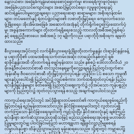
နေ့လယ်စာ၊ အခြေခံကျန်းမာရေးစောင့်ရှောက်မှု၊ စားရေရိက္ခာဖူလုံရေး၊
အခြေခံပညာသင်ကျောင်းများ အဆင့်မြှင့်တင်ရေး၊ လူမှုဖူလုံရေးနှင့်
ဆင်းရဲနွမ်းပါးမှုလျှော့ချရေး၊ ပညာရေးဆရာ ဆရာမများ၊ အစိုးရဝန်ထမ်း
များ၊ တပ်မတော်နှင့် ရဲတပ်ဖွဲ့ဝင်များ၏ လစာတိုးမြှင့်ရေး၊ ကျေးလက်ဒေသ
ဖွံ့ဖြိုးရေး၊ အိုးအိမ်အခြေခံ အဆောက်အအုံနှင့် တိုက်ရိုက်ငွေကြေးထောက်ပံ့
မှု၊ အခွန်အကောက်များ တိုးတက်ရရှိရေးစသည့် ကာလတိုအစီအစဉ်ရှစ်ရပ်
နှင့် ရေရှည်ဦးစားပေး အစီအစဉ် ၁၇ မျိုးကိုလည်း ပရာဘိုဝိုအစိုးရက ချမှတ်
ထားသည်။
စီးပွားရေးအပိုင်းတွင် လက်ရှိစီးပွားရေးဖွံ့ဖြိုးတိုးတက်မှုနှုန်း ငါးရာခိုင်နှုန်းခန့်
မှ ပရာဘိုဝို၏ ပထမအစိုးရသက်တမ်းအဆုံး လာမည့်ငါးနှစ်တွင် ရှစ်
ရာခိုင်နှုန်းအထိ တိုးတက်ရန် မျှော်မှန်းထား သည်။ နှစ်စဉ် ဒေါ်လာဘီလီယံ ၂၀
ဖိုးခန့်ဒီဇယ်လောင်စာဆီ တင်သွင်းနေရမှုကိုလျှော့ချရန် ပြည်တွင်းထွက်စား
အုန်းဆီမှ ဇီဝလောင်စာဆီ တိုးမြှင့်ထုတ်လုပ်ရန်၊ ဟွန်ဒိုင်း၊ LG စသော ကုမ္ပဏီ
များနှင့်ပူးပေါင်း၍ ပြည်တွင်း၌ လျှပ်စစ်ကား ဘက်ထရီထုတ်လုပ်ရန်၊ ပြည်ပ
ရင်းနှီးမြှုပ်နှံမှုများ ဖိတ်ခေါ်၍ ပြည်တွင်းဈေးကွက်၌ လိုအပ်သော ကုန်ပစ္စည်း
များကို ပြည်တွင်း၌ ထုတ်လုပ်သွားရန် စသည့် အချက်များပါဝင်သည်။
ကာကွယ်ရေးအပိုင်းတွင် အင်ဒိုနီးရှားတပ်မတော်၏ ကာကွယ်ရေးစွမ်းရည်ကို
မြှင့်တင်ရန် ရည်မှန်းထားသော်လည်း နိုင်ငံခြားရေးမူဝါဒတွင် လွတ်လပ်၍
တက်ကြွသော နိုင်ငံခြားရေးမူဝါဒကို ကျင့်သုံးပြီး နိုင်ငံအားလုံးနှင့် ချစ်ကြည်
ရင်းနှီးစွာ ဆက်ဆံသွားမည်ဟုဆိုသဖြင့် မည်သည့်စစ်ရေးအုပ်စုဖွဲ့ မဟာမိတ်
ပြုမှုများတွင်မျှ ပါဝင်ခြင်းမပြုဘဲ မဟာဗျူဟာ ချိန်ခွင်လျှာညီမျှစေရန်
လိမ္မာပါးနပ်စွာ ထိန်းညှိသွားမည်ဟု မှန်းဆရပေသည်။ သို့ရာတွင် ကမ္ဘာပေါ်၌