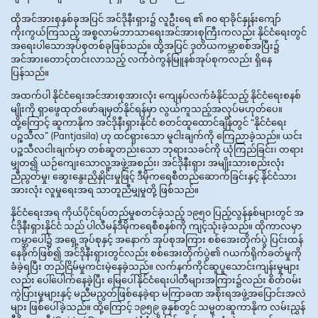
ထိုအင်အားစုနှစ်ခုအပြင် အင်ဒိုနီးရှား၌ လူဦးရေ ၏ ၈၀ ရာခိုင်နှုန်းကျော်
ကိုးကွယ်ကြသည့် အစ္စလာမ်ဘာသာရေးအင်အားစုကြီးကလည်း နိုင်ငံရေးတွင်
အရေးပါသောအုပ်စုတစ်ခုဖြစ်သည်။ ထို့အပြင် ဒုတိယကမ္ဘာစစ်အပြီး၌
အင်အားတောင့်တင်းလာသည့် လက်ဝဲကွန်မြူနစ်အုပ်စုကလည်း ရှိနေ
ပြန်သည်။
အထက်ပါ နိုင်ငံရေးအင်အားစုအားလုံး ကျေနပ်လက်ခံနိုင်သည့် နိုင်ငံရေးစနစ်
မျိုးကို ရှာဖွေထုတ်ဖော်ချမှတ်နိုင်ရန်မှာ လွယ်ကူသည့်အလုပ်မဟုတ်ပေ။
ထို့ကြောင့် ဆူကာနိုက အင်ဒိုနီးရှားနိုင်ငံ စတင်ထူထောင်ချိန်တွင် “နိုင်ငံရေး
ပဉ္စသီလ” (Pantjasila) ဟု ထင်ရှားသော မူငါးချက်ကို ကြေညာခဲ့သည်။ ယင်း
ပဉ္စသီလငါးချက်မှာ တစ်ဆူတည်းသော ဘုရားသခင်ကို ယုံကြည်ခြင်း၊ တရား
မျှတ၍ ယဉ်ကျေးသောလူ့အဖွဲ့အစည်း၊ အင်ဒိုနီးရှား အမျိုးသားစည်းလုံး
ညီညွတ်မှု၊ ဆွေးနွေးညှိနှိုင်းမှုဖြင့် ဒီမိုကရေစီတည်ဆောက်ခြင်းနှင့် နိုင်ငံသား
အားလုံး လူမှုရေးအရ သာတူညီမျှမှုတို့ ဖြစ်သည်။
နိုင်ငံရေးအရ ကိုယ်ပိုင်ရပ်တည်မှုစတင်ခဲ့သည့် ၁၉၅၀ ပြည့်လွန်နှစ်များတွင် အ
င်ဒိုနီးရှားနိုင်ငံ သည် ပါလီမန်ဒီမိုကရေစီစနစ်ကို ကျင့်သုံးခဲ့သည်။ ထိုကာလမှာ
ကမ္ဘာပေါ်၌ အရှေ့အုပ်စုနှင့် အနောက် အုပ်စုအကြား စစ်အေးတိုက်ပွဲ ပြင်းထန်
နေခိုက်ဖြစ်၍ အင်ဒိုနီးရှားတွင်လည်း စစ်အေးတိုက်ပွဲ၏ ဂယက်ရိုက်ခတ်မှုကို
ခံခဲ့ရပြီး တည်ငြိမ်မှုကင်းမဲ့နေခဲ့သည်။ လက်နက်ကိုင်ဆူပူသောင်းကျန်းမှုများ
လည်း ပေါ်ပေါက်နေခဲ့ပြီး မြေပေါ်နိုင်ငံရေးပါတီများအကြား၌လည်း စိတ်ဝမ်း
ကွဲပြားမှုများနှင့် မညီမညွတ်ဖြစ်နေခဲ့ရာ မကြာခဏ အစိုးရအဖွဲ့အပြောင်းအလဲ
များ ဖြစ်ပေါ်ခဲ့သည်။ ထို့ကြောင့် ၁၉၅၉ ခုနှစ်တွင် သမ္မတဆူကာနိုက လမ်းညွှန်