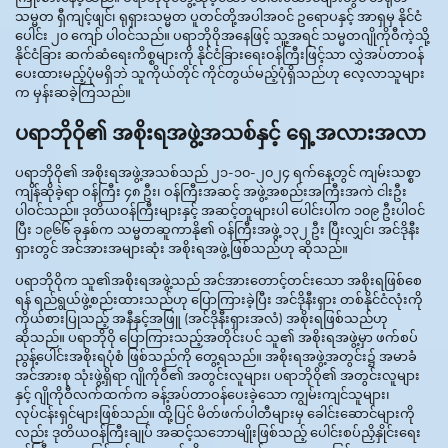
သမ္မတ ရှီကျင့်ဖျင်၊ ရုရှားသမ္မတ ပူတင်တို့အပါအဝင် ဥရောပနှင့် အာရှမှ နိုင်ငံ
ပေါင်း ၂၀ ကျော် ပါဝင်သည်။ ပရာဘိုဝိုအနေဖြင့် သူ့အရင် သမ္မတဂျိုကိုဝီကဲ့သို့
နိုင်ငံခြား ဆက်ဆံရေးကိစ္စများကို နိုင်ငံခြားရေးဝန်ကြီးဖြင့်သာ လွှဲအပ်တာဝန်
ပေးထားမည့်ပုံမရှိဘဲ သူကိုယ်တိုင် ကိုင်တွယ်မည့်ပုံရှိသည်ဟု လေ့လာသူများ
က မှန်းဆခဲ့ကြသည်။
ပရာဘိုဝို၏ အစိုးရအဖွဲ့အသစ်နှင့် ရှေ့အလားအလာ
ပရာဘိုဝို၏ အစိုးရအဖွဲ့အသစ်သည် ၂၁-၁၀-၂၀၂၄ ရက်နေ့တွင် ကျမ်းသစ္စာ
ကျိန်ဆိုခဲ့ရာ ဝန်ကြီး ၄၈ ဦး၊ ဝန်ကြီးအဆင့် အဖွဲ့အစည်းအကြီးအကဲ ငါးဦး
ပါဝင်သည်။ ဒုတိယဝန်ကြီးများနှင့် အဆင့်တူများပါ ပေါင်းပါက ၁၀၉ ဦးပါဝင်
ပြီး ၁၉၆၆ ခုနှစ်က သမ္မတဆူကာနို၏ ဝန်ကြီးအဖွဲ့ ၁၃၂ ဦး ပြီးလျှင်၊ အင်ဒိုနီး
ရှားတွင် အင်အားအများဆုံး အစိုးရအဖွဲ့ဖြစ်သည်ဟု ဆိုသည်။
ပရာဘိုဝိုက သူ၏အစိုးရအဖွဲ့သည် အင်အားတောင့်တင်းသော အစိုးရဖြစ်စေ
ရန် ရည်ရွယ်ဖွဲ့စည်းထားသည်ဟု ပြောကြားခဲ့ပြီး အင်ဒိုနီးရှား တစ်နိုင်ငံလုံးကို
ကိုယ်စားပြုသည့် အနီနှင့်အဖြူ (အင်ဒိုနီးရှားအလံ) အစိုးရဖြစ်သည်ဟု
ဆိုသည်။ ပရာဘိုဝို ပြောကြားသည့်အတိုင်းပင် သူ၏ အစိုးရအဖွဲ့မှာ ဖက်စပ်
ညွန့်ပေါင်းအစိုးရပုံစံ ဖြစ်သည်ကို တွေ့ရသည်။ အစိုးရအဖွဲ့အတွင်း၌ အမာခံ
အင်အားစု သုံးဖွဲ့ရှိရာ ဂျိုကိုဝီ၏ အတွင်းလူများ၊ ပရာဘိုဝို၏ အတွင်းလူများ
နှင့် ဂျိုကိုဝီလက်ထက်က ခန့်အပ်တာဝန်ပေးခဲ့သော ကျွမ်းကျင်သူများ၊
လုပ်ငန်းရှင်များဖြစ်သည်။ ထို့ပြင် မိတ်ဖက်ပါတီများမှ ခေါင်းဆောင်များကို
လည်း ဒုတိယဝန်ကြီးချုပ် အဆင့်သဘောမျိုးဖြစ်သည့် ပေါင်းစပ်ညှိနှိုင်းရေး