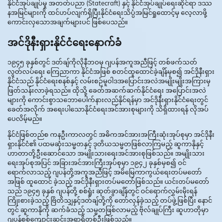
နိုင်ငံအုပ်ချုပ်မှု အတတ်ပညာ (Statecraft) နှင့် နိုင်ငံအုပ်ချုပ်ရေးဆိုင်ရာ ဒဿ
နအမြင်များကို ထင်ဟပ်လျက်ရှိပြီးနိုင်ငံရေးသိပ္ပံအမြင်ရှုထောင့်မှ လေ့လာဖို့
ကောင်းလှသောအချက်များပင် ဖြစ်ပေသည်။
အင်ဒိုနီးရှားနိုင်ငံရေးနောက်ခံ
၁၉၄၅ ခုနှစ်တွင် ဒတ်ချ်ကိုလိုနီဘဝမှ ဂျပန်အကူအညီဖြင့် တစ်ဖက်သတ်
လွတ်လပ်ရေး ကြေညာကာ နိုင်ငံအဖြစ် စတင်ထူထောင်ခဲ့ချိန်မှစ၍ အင်ဒိုနီးရှား
နိုင်ငံသည် နိုင်ငံရေးစနစ်နှင့် လမ်းစဉ်မူဝါဒအပြောင်းအလဲအမျိုးမျိုးအကြားမှ
ဖြတ်သန်းလာခဲ့ရသည်။ ထိုသို့ ခေတ်အဆက်ဆက်နိုင်ငံရေး အပြောင်းအလဲ
များကို ကောင်းစွာသဘောပေါက်နားလည်နိုင်ရန်မှာ အင်ဒိုနီးရှားနိုင်ငံရေးတွင်
ခေတ်အလိုက် အရေးပါသောနိုင်ငံရေးအင်အားစုများကို သိရှိထားရန် လိုအပ်
ပေလိမ့်မည်။
နိုင်ငံဖြစ်တည်စ ကနဦးကာလတွင် အဓိကအင်အားအကြီးဆုံးအုပ်စုမှာ အင်ဒိုနီး
ရှားနိုင်ငံ၏ ပထမဆုံးသမ္မတနှင့် ဒုတိယသမ္မတဖြစ်လာကြမည့် ဆူကာနိုနှင့်
ဟာတာတို့ဦးဆောင်သော အမျိုးသားရေးအင်အားစုဖြစ်သည်။ အမျိုးသား
ရေးအုပ်စုအပြင် အခြားအင်အားကြီးအုပ်စုမှာ ၁၉၄၂ ခုနှစ်မှစ၍ ဝင်
ရောက်လာသည့် ဂျပန်တို့အကူအညီဖြင့် အမိမြေကာကွယ်ရေးတပ်မတော်
အဖြစ် ထူထောင် ခဲ့သည့် အင်ဒိုနီးရှားတပ်မတော်ဖြစ်သည်။ ယင်းတပ်မတော်
သည် ၁၉၄၅ ခုနှစ် ဂျပန်တို့ စစ်ရှုံး ဆုတ်ခွာချိန်တွင် ဝင်ရောက်လွှမ်းမိုးရန်
ကြိုးစားခဲ့သည့် ဗြိတိသျှနှင့်ဒတ်ချ်တို့ကို တော်လှန်ခဲ့သည့် တပ်ဖွဲ့ဖြစ်ပြီး နောင်
တွင် ဆူကာနိုကို ဆက်ခံသည့် သမ္မတဖြစ်လာမည့် ဗိုလ်ချုပ်ကြီး ဆူဟာတိုမှာ
ဂျပန်စစ်ကျောင်းဆင်းအရာရှိတစ်ဦးဖြစ်သည်။