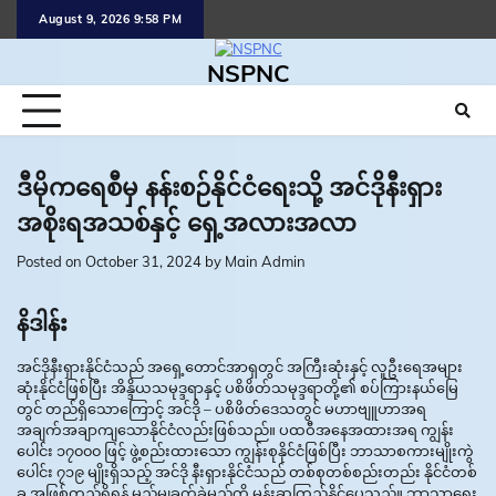
Skip
August 9, 2026 9:58 PM
to
content
NSPNC
ဒီမိုကရေစီမှ နန်းစဉ်နိုင်ငံရေးသို့ အင်ဒိုနီးရှား
အစိုးရအသစ်နှင့် ရှေ့အလားအလာ
Posted on
October 31, 2024
by
Main Admin
နိဒါန်း
အင်ဒိုနီးရှားနိုင်ငံသည် အရှေ့တောင်အာရှတွင် အကြီးဆုံးနှင့် လူဦးရေအများ
ဆုံးနိုင်ငံဖြစ်ပြီး အိန္ဒိယသမုဒ္ဒရာနှင့် ပစိဖိတ်သမုဒ္ဒရာတို့၏ စပ်ကြားနယ်မြေ
တွင် တည်ရှိသောကြောင့် အင်ဒို – ပစိဖိတ်ဒေသတွင် မဟာဗျူဟာအရ
အချက်အချာကျသောနိုင်ငံလည်းဖြစ်သည်။ ပထဝီအနေအထားအရ ကျွန်း
ပေါင်း ၁၇၀၀၀ ဖြင့် ဖွဲ့စည်းထားသော ကျွန်းစုနိုင်ငံဖြစ်ပြီး ဘာသာစကားမျိုးကွဲ
ပေါင်း ၇၁၉ မျိုးရှိသည့် အင်ဒို နီးရှားနိုင်ငံသည် တစ်စုတစ်စည်းတည်း နိုင်ငံတစ်
ခု အဖြစ်တည်ရှိရန် မည်မျှခက်ခဲမည်ကို မှန်းဆကြည့်နိုင်ပေသည်။ ဘာသာရေး