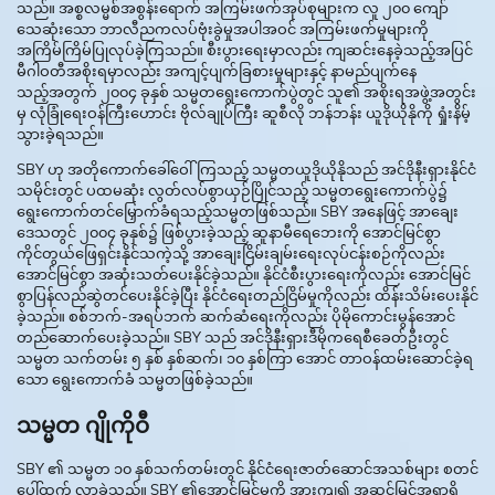
သည်။ အစ္စလမ္မစ်အစွန်းရောက် အကြမ်းဖက်အုပ်စုများက လူ ၂၀၀ ကျော်
သေဆုံးသော ဘာလီညကလပ်ဗုံးခွဲမှုအပါအဝင် အကြမ်းဖက်မှုများကို
အကြိမ်ကြိမ်ပြုလုပ်ခဲ့ကြသည်။ စီးပွားရေးမှာလည်း ကျဆင်းနေခဲ့သည့်အပြင်
မီဂါဝတီအစိုးရမှာလည်း အကျင့်ပျက်ခြစားမှုများနှင့် နာမည်ပျက်နေ
သည့်အတွက် ၂၀၀၄ ခုနှစ် သမ္မတရွေးကောက်ပွဲတွင် သူ၏ အစိုးရအဖွဲ့အတွင်း
မှ လုံခြုံရေးဝန်ကြီးဟောင်း ဗိုလ်ချုပ်ကြီး ဆူစီလို ဘန်ဘန်း ယူဒိုယိုနိုကို ရှုံးနိမ့်
သွားခဲ့ရသည်။
SBY ဟု အတိုကောက်ခေါ်ဝေါ်ကြသည့် သမ္မတယူဒိုယိုနိုသည် အင်ဒိုနီးရှားနိုင်ငံ
သမိုင်းတွင် ပထမဆုံး လွတ်လပ်စွာယှဉ်ပြိုင်သည့် သမ္မတရွေးကောက်ပွဲ၌
ရွေးကောက်တင်မြှောက်ခံရသည့်သမ္မတဖြစ်သည်။ SBY အနေဖြင့် အာချေး
ဒေသတွင် ၂၀၀၄ ခုနှစ်၌ ဖြစ်ပွားခဲ့သည့် ဆူနာမီရေဘေးကို အောင်မြင်စွာ
ကိုင်တွယ်ဖြေရှင်းနိုင်သကဲ့သို့ အာချေးငြိမ်းချမ်းရေးလုပ်ငန်းစဉ်ကိုလည်း
အောင်မြင်စွာ အဆုံးသတ်ပေးနိုင်ခဲ့သည်။ နိုင်ငံစီးပွားရေးကိုလည်း အောင်မြင်
စွာပြန်လည်ဆွဲတင်ပေးနိုင်ခဲ့ပြီး နိုင်ငံရေးတည်ငြိမ်မှုကိုလည်း ထိန်းသိမ်းပေးနိုင်
ခဲ့သည်။ စစ်ဘက်-အရပ်ဘက် ဆက်ဆံရေးကိုလည်း ပိုမိုကောင်းမွန်အောင်
တည်ဆောက်ပေးခဲ့သည်။ SBY သည် အင်ဒိုနီးရှားဒီမိုကရေစီခေတ်ဦးတွင်
သမ္မတ သက်တမ်း ၅ နှစ် နှစ်ဆက်၊ ၁၀ နှစ်ကြာ အောင် တာဝန်ထမ်းဆောင်ခဲ့ရ
သော ရွေးကောက်ခံ သမ္မတဖြစ်ခဲ့သည်။
သမ္မတ ဂျိုကိုဝီ
SBY ၏ သမ္မတ ၁၀ နှစ်သက်တမ်းတွင် နိုင်ငံရေးဇာတ်ဆောင်အသစ်များ စတင်
ပေါ်ထွက် လာခဲ့သည်။ SBY ၏အောင်မြင်မှုကို အားကျ၍ အဆင့်မြင့်အရာရှိ