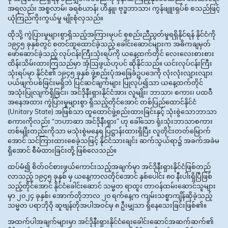
အရလည်း အစ္စလာမ်၊ ခရစ်ယာန်၊ ဟိန္ဒူ၊ ဗုဒ္ဓဘာသာ၊ ကွန်ဖျူးရှပ်စ် စသည်ဖြင့်
ယုံကြည်ကိုးကွယ်မှု မျိုးစုံလှသည်။
ထိုသို့ ကွဲပြားမှုများစွာရှိသည့်အကြားမှပင် စုစည်းညီညွတ်မှုရရှိနိုင်ရန် နိုင်ငံကို
၁၉၄၅ ခုနှစ်တွင် စတင်ထူထောင်ခဲ့သည့် ခေါင်းဆောင်များက အဓိကချမှတ်
ဖော်ဆောင်ခဲ့သည့် လုပ်ငန်းကြီးသုံးရပ်ကို ယနေ့ထက်တိုင် လေးလေးစားစား
ထိန်းသိမ်းထားကြသည်မှာ အံ့ဩဖွယ်ဟုပင် ဆိုနိုင်သည်။ ယင်းလုပ်ငန်းကြီး
သုံးရပ်မှာ နိုင်ငံ၏ ၁၉၄၅ ခုနှစ် ဖွဲ့စည်းပုံအခြေခံဥပဒေကို လုံးလုံးလျားလျား
ပယ်ဖျက်ပစ်ခြင်းမရှိဘဲ ပြင်ဆင်ချက်များ ပြုလုပ်၍သာ ယနေ့ထက်တိုင်
အသုံးပြုလျက်ရှိခြင်း၊ အင်ဒိုနီးရှားနိုင်ငံအား လူမျိုး၊ ဘာသာ၊ စကား၊ ပထဝီ
အနေအထား ကွဲပြားမှုများစွာ ရှိသည့်တိုင်အောင် တစ်ပြည်ထောင်နိုင်ငံ
(Unitary State) အဖြစ်သာ ထူထောင်ဖွဲ့စည်းထားခြင်းနှင့် သုံးစွဲသောဘာသာ
စကားကိုလည်း “ဘဟာဆာ အင်ဒိုနီးရှား” ဟု ခေါ်သော ရုံးသုံးဘာသာစကား
တစ်မျိုးတည်းကိုသာ မသုံးစွဲမနေရ ပြဋ္ဌာန်းထားရှိပြီး လူတိုင်းတတ်မြောက်
အောင် သင်ကြားထားစေခဲ့သဖြင့် နိုင်ငံသားချင်း ဆက်သွယ်ရာ၌ အခက်အခဲမ
ရှိအောင် စီမံထားခြင်းတို့ ဖြစ်လေသည်။
ထပ်မံ၍ စိတ်ဝင်စားဖွယ်ကောင်းသည့်အချက်မှာ အင်ဒိုနီးရှားနိုင်ငံဖြစ်တည်
လာသည့် ၁၉၄၅ ခုနှစ် မှ ယနေ့ကာလတိုင်အောင် နှစ်ပေါင်း ၈၀ နီးပါးရှိပြီဖြစ်
သည့်တိုင်အောင် နိုင်ငံခေါင်းဆောင် သမ္မတ ရာထူး တာဝန်ထမ်းဆောင်သူများ
မှာ ၂၀၂၄ ခုနှစ်၊ အောက်တိုဘာလ ၂၀ ရက်နေ့က ကျမ်းသစ္စာကျိန်ဆိုခဲ့သည့်
သမ္မတ ပရာဘိုဝို ဆူဗျန်တိုအပါအဝင်မှ ၈ ဦးမျှသာ ရှိနေသေးခြင်းဖြစ်၏။
အထက်ပါအချက်များမှာ အင်ဒိုနီးရှားနိုင်ငံရေးခေါင်းဆောင်အဆက်ဆက်၏