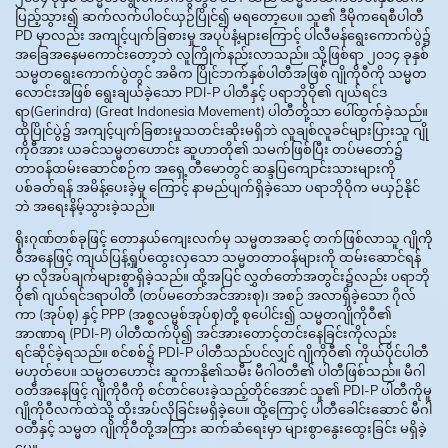
ပြည့်သွား၍ ဆက်လက်ပါဝင်ယှဉ်ပြိုင်၍ မရတော့ပေ။ သူ၏ ဒီမိုကရေစီပါတီ
PD မှာလည်း အကျင့်ပျက်ခြစားမှု အပုပ်နံ့များကြောင့် ပါလီမန်ရွေးကောက်ပွဲ၌
အခြေအနေမကောင်းတော့ဘဲ လူကြိုက်နည်းလာသည်။ သို့ဖြစ်ရာ ၂၀၁၄ ခုနှစ်
သမ္မတရွေးကောက်ပွဲတွင် အဓိက ပြိုင်ဘက်နှစ်ပါတီအဖြစ် ဂျိုကိုဝီကို သမ္မတ
လောင်းအဖြစ် ရွေးချယ်ခဲ့သော PDI-P ပါတီနှင့် ပရာဘိုဝို၏ ဂျယ်ရင်ဒ
ရာ(Gerindra) (Great Indonesia Movement) ပါတီတို့သာ ပေါ်ထွက်ခဲ့သည်။
ထိုပြိုင်ပွဲ၌ အကျင့်ပျက်ခြစားမှုသတင်းဆိုးမရှိဘဲ လူချစ်လူခင်များပြားသူ ဂျို
ကိုဝီအား ယခင်သမ္မတဟောင်း ဆူဟာတို၏ သမက်ဖြစ်ပြီး တပ်မတော်၌
တာဝန်ထမ်းဆောင်စဉ်က အရှေ့တီမောတွင် ဆန္ဒပြကျောင်းသားများကို
ပစ်ခတ်ရန် အမိန့်ပေးခဲ့မှု ကြောင့် နာမည်ပျက်ရှိခဲ့သော ပရာဘိုဝိုက မယှဉ်နိုင်
ဘဲ အရေးနိမ့်သွားခဲ့သည်။
ရိုးဂုဏ်တစ်ခုဖြင့် တောနယ်ကျေးလက်မှ သမ္မတအဆင့် တက်ဖြစ်လာသူ ဂျိုကို
ဝီအနေဖြင့် ကျယ်ပြန့်ရှုပ်ထွေးလှသော သမ္မတတာဝန်များကို ထမ်းဆောင်ရန်
မှာ လိုအပ်ချက်များစွာရှိခဲ့သည်။ ထို့အပြင် လွှတ်တော်အတွင်း၌လည်း ပရာဘို
ဝို၏ ဂျယ်ရင်ဒရာပါတီ (တပ်မတော်အင်အားစု)၊ အစဉ် အလာရှိခဲ့သော ဂိုလ်
ကာ (အုပ်စု) နှင့် PPP (အစ္စလမ္မစ်အုပ်စု)တို့ စုပေါင်း၍ သမ္မတဂျိုကိုဝီ၏
အာဏာရ (PDI-P) ပါတီထက်ပို၍ အင်အားတောင့်တင်းနေခြင်းကိုလည်း
ရင်ဆိုင်ခဲ့ရသည်။ စင်စစ်၌ PDI-P ပါတီသည်ပင်လျှင် ဂျိုကိုဝီ၏ ကိုယ်ပိုင်ပါတီ
မဟုတ်ပေ။ သမ္မတဟောင်း ဆူကာနို၏သမီး မီဂါဝတီ၏ ပါတီဖြစ်သည်။ မီဂါ
ဝတီအနေဖြင့် ဂျိုကိုဝီကို စင်တင်ပေးခဲ့သည့်တိုင်အောင် သူ၏ PDI-P ပါတီကိုမူ
ဂျိုကိုဝီလက်ထဲသို့ ထိုးအပ်လိုခြင်းမရှိခဲ့ပေ။ ထို့ကြောင့် ပါတီခေါင်းဆောင် မီဂါ
ဝတီနှင့် သမ္မတ ဂျိုကိုဝီတို့အကြား ဆက်ဆံရေးမှာ များစွာနွေးထွေးခြင်း မရှိခဲ့
ပေ။