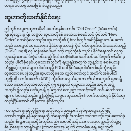
တရားဝင်သမ္မတအဖြစ် ခံယူခဲ့သည်။
ဆူဟာတိုခေတ်နိုင်ငံရေး
ဤတွင် သမ္မတဆူကာနို၏ ခေတ်စနစ်ဟောင်း “Old Order” (ပုံစံဟောင်း)
ပြီးဆုံးသွားခဲ့ပြီး သမ္မတ ဆူဟာတို၏ ခေတ်သစ်စနစ်သစ် ပုံစံသစ်“New
Order” စတင်ခဲ့လေသည်။ ဆူဟာတို၏ ပုံစံသစ်တွင် အင်ဒိုနီးရှားတပ်မတော်
သည် ကာကွယ်ရေးသာမက နိုင်ငံရေးတာဝန်ကိုပါ ဝင်ရောက်ထမ်းဆောင်သည့်
(Dwi-Fungsi) လုပ်ငန်းနှစ်ရပ်မူဝါဒကို ကျင့်သုံးခဲ့ သည်။ နိုင်ငံရေးတွင် လူထု
လူတန်းစားပေါင်းစုံပါဝင်သည့် ဂိုလ်ကာ(Golkar)ခေါ် တပ်ပေါင်းစုကို ဖန်တီး ခဲ့
သည်။ ပါတီစုံစနစ်ဟူသောအသွင်ကို ရယူရန်အတွက် လူနည်းစု ခရစ်ယာန်၊
ဟိန္ဒူနှင့် လူငယ်များ ပါဝင်သည့် PDI ခေါ် နိုင်ငံရေးပါတီတစ်ရပ်ကိုလည်း
ထူထောင်ပေးခဲ့သည်။ ဆူဟာတိုခေတ် လွှတ်တော်တွင် အတိုက်အခံပါတီ
ဟူ၍မရှိ။ တပ်မတော် (ABRI) ကိုယ်စားလှယ်များက ကိုယ်စားလှယ် ၅၀၀ ရှိ
သော အောက်လွှတ်တော်တွင် ၇၅ နေရာကို ရယူထားသည်။ အစိုးရအဖွဲ့
အတွင်း၌လည်း ဗဟိုမှစ၍ ရပ်ကွက်/ ကျေးရွာ အဆင့်အထိ တပ်မတော်သား
များ ပါဝင်နေခဲ့သည်။ ဤသို့ဖြင့် သမ္မတဆူဟာတို၏ လက်ထက်တွင် နိုင်ငံရေး
တည်ငြိမ်အောင် ထိန်းထား နိုင်ခဲ့သည်။
ကာကွယ်ရေးနှင့်လုံခြုံရေးအပိုင်းတွင် အနောက်အုပ်စုအကူအညီဖြင့်
သောင်းကျန်းမှုနှိမ်နင်းရေးကို ထိရောက်ပြင်းထန်စွာ အင်အားသုံးလုပ်ဆောင်ခဲ့
သည်။ စီးပွားရေးအပိုင်းတွင်လည်း အမေရိကန် ဘာကလေတက္ကသိုလ်ဘွဲ့ရ
စီးပွားရေးပညာရှင်များ (ဘာကလေအုပ်စု)ကို တာဝန်ပေး၍ ဈေးကွက်