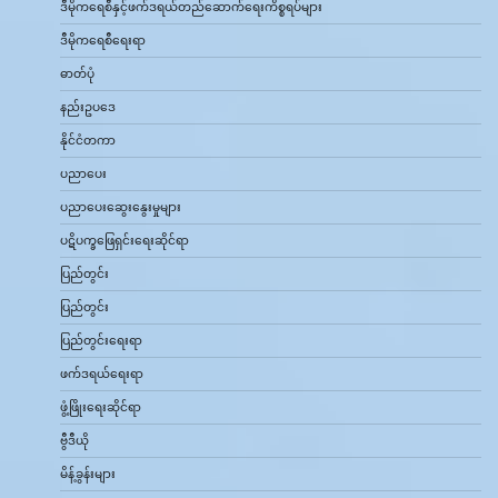
ဒီမိုကရေစီနှင့်ဖက်ဒရယ်တည်ဆောက်‌ရေးကိစ္စရပ်များ
ဒီမိုကရေစီရေးရာ
ဓာတ်ပုံ
နည်းဥပဒေ
နိုင်ငံတကာ
ပညာပေး
ပညာပေးဆွေးနွေးမှုများ
ပဋိပက္ခဖြေရှင်းရေးဆိုင်ရာ
ပြည်တွင်း
ပြည်တွင်း
ပြည်တွင်းရေးရာ
ဖက်ဒရယ်ရေးရာ
ဖွံ့ဖြိုးရေးဆိုင်ရာ
ဗွီဒီယို
မိန့်ခွန်းများ