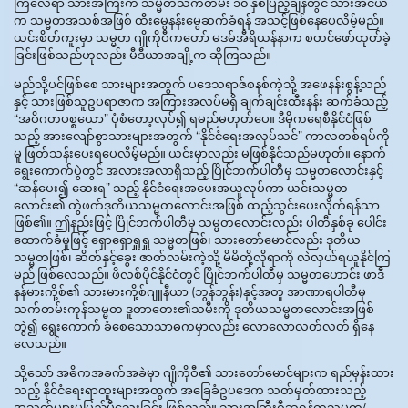
ကြလေရာ သားအကြီးက သမ္မတသက်တမ်း ၁၀ နှစ်ပြည့်ချိန်တွင် သားအငယ်
က သမ္မတအသစ်အဖြစ် ထီးမွေနန်းမွေဆက်ခံရန် အသင့်ဖြစ်နေပေလိမ့်မည်။
ယင်းစိတ်ကူးမှာ သမ္မတ ဂျိုကိုဝီကတော် မဒမ်အီရိယန်နာက စတင်ဖော်ထုတ်ခဲ့
ခြင်းဖြစ်သည်ဟုလည်း မီဒီယာအချို့က ဆိုကြသည်။
မည်သို့ပင်ဖြစ်စေ သားများအတွက် ပဒေသရာဇ်စနစ်ကဲ့သို့ အဖေနန်းစွန့်သည်
နှင့် သားဖြစ်သူဥပရာဇာက အကြားအလပ်မရှိ ချက်ချင်းထီးနန်း ဆက်ခံသည့်
“အဝိဂတပစ္စယော” ပုံစံတော့လုပ်၍ ရမည်မဟုတ်ပေ။ ဒီမိုကရေစီနိုင်ငံဖြစ်
သည့် အားလျော်စွာသားများအတွက် “နိုင်ငံရေးအလုပ်သင်” ကာလတစ်ရပ်ကို
မူ ဖြတ်သန်းပေးရပေလိမ့်မည်။ ယင်းမှာလည်း မဖြစ်နိုင်သည်မဟုတ်။ နောက်
ရွေးကောက်ပွဲတွင် အလားအလာရှိသည့် ပြိုင်ဘက်ပါတီမှ သမ္မတလောင်းနှင့်
“ဆန်ပေး၍ ဆေးရ” သည့် နိုင်ငံရေးအပေးအယူလုပ်ကာ ယင်းသမ္မတ
လောင်း၏ တွဲဖက်ဒုတိယသမ္မတလောင်းအဖြစ် ထည့်သွင်းပေးလိုက်ရန်သာ
ဖြစ်၏။ ဤနည်းဖြင့် ပြိုင်ဘက်ပါတီမှ သမ္မတလောင်းလည်း ပါတီနှစ်ခု ပေါင်း
ထောက်ခံမှုဖြင့် ရှောရှောရှူရှူ သမ္မတဖြစ်၊ သားတော်မောင်လည်း ဒုတိယ
သမ္မတဖြစ်၊ ဆိတ်နှင့်ခွေး ဇာတ်လမ်းကဲ့သို့ မိမိတို့လိုရာကို လဲလှယ်ရယူနိုင်ကြ
မည် ဖြစ်လေသည်။ ဖိလစ်ပိုင်နိုင်ငံတွင် ပြိုင်ဘက်ပါတီမှ သမ္မတဟောင်း ဖာဒီ
နန်မားကို့စ်၏ သားမားကို့စ်ဂျူနီယာ (ဘွန်ဘွန်း)နှင့်အတူ အာဏာရပါတီမှ
သက်တမ်းကုန်သမ္မတ ဒူတာတေး၏သမီးကို ဒုတိယသမ္မတလောင်းအဖြစ်
တွဲ၍ ရွေးကောက် ခံစေသောသာဓကမှာလည်း လောလောလတ်လတ် ရှိနေ
လေသည်။
သို့သော် အဓိကအခက်အခဲမှာ ဂျိုကိုဝီ၏ သားတော်မောင်များက ရည်မှန်းထား
သည့် နိုင်ငံရေးရာထူးများအတွက် အခြေခံဥပဒေက သတ်မှတ်ထားသည့်
အသက်များမပြည့်မီသေးခြင်း ဖြစ်သည်။ သားအကြီးဂီဘရန်ကသမ္မတ/