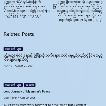
ဥက္ကဋ္ဌက NCA (၉)နှစ်မြောက်
ဥက္ကဋ္ဌ ဦးဆောင်သည့် မြန်မာအဆင့်
နှစ်ပတ်လည်နေ့အခမ်းအနားအား
မြင့် ကိုယ်စားလှယ်အဖွဲ့ တရုတ်ပြည်သူ့
Video Message ပေးပို့၍ ပြောကြား
သမ္မတနိုင်ငံတွင် ကျင်းပပြုလုပ်မည့်
သည့်မိန့်ခွန်း (၁၅-၁၀-၂၀၂၄)
ထိပ်သီးအစည်းအဝေးများသို့ တက်
ရောက်ရန် ထွက်ခွာ (၅-၁၁-၂၀၂၄)
Related Posts
ဆောင်းပါးများ
ပဋိပက္ခဖြေရှင်းရေးနှင့် ဖွံ့ဖြိုးတိုးတက်ရေးမှသည် ရေရှည်တည်တံ့ခိုင်မြဲသည့်
ငြိမ်းချမ်းရေးဆီသို့
NSPNC
August 21, 2024
ဆောင်းပါးများ
သတင်း
Long Journey of Myanmar’s Peace
Main Admin
April 29, 2025
All citizens must work together to drive meaningful conflict