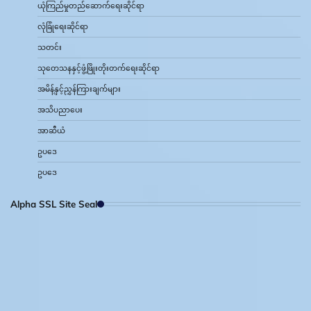
ယုံကြည်မှုတည်ဆောက်ရေးဆိုင်ရာ
လုံခြုံရေးဆိုင်ရာ
သတင်း
သုတေသနနှင့်ဖွံ့ဖြိုးတိုးတက်ရေးဆိုင်ရာ
အမိန့်နှင့်ညွှန်ကြားချက်များ
အသိပညာပေး
အာဆီယံ
ဥပဒေ
ဥပဒေ
Alpha SSL Site Seal