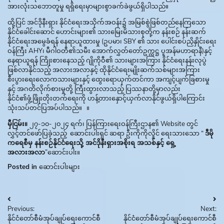
အားလုံးသဘောတူမှု ရရှိရေးမှာများစွာခက်ခဲဖွယ်ရှိပါသည်။
ထို့ပြင် အင်ဒိုနီးရှား နိုင်ငံရေးအသိုက်အဝန်း၌ အမြစ်စွဲဖြစ်တည်နေကြသော
နိုင်ငံခေါင်းဆောင် ဟောင်းများ၏ သားမြေးမိသားစုတို့က နန်းစဉ် နန်းဆက်
နိုင်ငံရေးအမွေခံရန် နေရာယူထားမှု (ဥပမာ၊ SBY ၏ သား ပေါင်းစပ်ညှိနှိုင်းရေး
ဝန်ကြီး AHY၊ မီဂါဝတီ၏သမီး အောက်လွှတ်တော်ဥက္ကဋ္ဌ ပူအန်မဟာရာနီ)နှင့်
နေရာယူရန် ကြိုးစားနေသည့် ဂျိုကိုဝီ၏ သားများအကြား နိုင်ငံရေးနန်းလုပွဲ
ဖြစ်လာနိုင်သည့် အလားအလာနှင့် ထိုနိုင်ငံရေးမျိုးဆက်သစ်များအကြား
စီးပွားရေးလောကသားများနှင့် ထွေးရောယှက်တင်ကာ အကျင့်ပျက်ခြစားမှု
နှင့် အဂတိလိုက်စားမှုတို့ ကြီးထွားလာသည့် ပြဿနာတို့မှာလည်း
နိုင်ငံ၏ဖွံ့ဖြိုးတိုးတက်ရေးကို ဟန့်တားနှောင့်ယှက်လာနိုင်ဖွယ်ရှိပါကြောင်း
သုံးသပ်တင်ပြအပ်ပါသည်။ ။
မှီငြမ်း။
၂၇-၁၀-၂၀၂၄ ရက်၊ ပြန်ကြားရေးဝန်ကြီးဌာန၏ Website တွင်
လွှင့်တင်ဖော်ပြခဲ့သည့် ဆောင်းပါးရှင် ဆရာ ဦးကိုကိုလှိုင် ရေးသားသော “
ဒီမို
ကရေစီမှ နန်းစဉ်နိုင်ငံရေးသို့ အင်ဒိုနီးရှားအစိုးရ အသစ်နှင့်
ရှေ့
အလားအလာ
”ဆောင်းပါး။
Posted in
ဆောင်းပါးများ
Post
Previous:
Next:
navigation
နိုင်ငံတော်စီမံအုပ်ချုပ်ရေးကောင်စီ
နိုင်ငံတော်စီမံအုပ်ချုပ်ရေးကောင်စီ