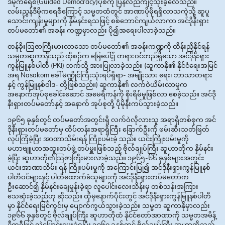
ဒီမိုကရေစီ(Guided Democracy)ပုံစံကို ပြန်လည်ကျင့်သုံးခဲ့လေသည်။
လမ်းညွှန်ဒီမိုကရေစီကြောင့် သမ္မတထံတွင် အာဏာပိုမိုရရှိလာသကဲ့သို့ ဆူပူ
သောင်းကျန်းမှုများကို နှိမ်နင်းရသဖြင့် စစ်ဘောင်ကျယ်လာကာ အင်ဒိုနီးရှား
တပ်မတော်၏ အခန်း ကဏ္ဍမှာလည်း ပို၍အရေးပါလာခဲ့သည်။
တန်ခိုးဩဇာကြီးမားလာသော တပ်မတော်၏ အခန်းကဏ္ဍကို ထိန်းညှိနိုင်ရန်
သမ္မတဆူကာနိုသည် ထိုစဉ်က မြေပေါ်၌ တရားဝင်တည်ရှိသော အင်ဒိုနီးရှား
ကွန်မြူနစ်ပါတီ (PKI) ဘက်သို့ အားပြုလာခဲ့သည်။ (ဆူကာနို၏ နိုင်ငံရေးအမြင်
အရ Nasakom ခေါ် မဏ္ဍိုင်ကြီးသုံးရပ်ရှိရာ- အမျိုးသား ရေး၊ ဘာသာတရား
နှင့် ကွန်မြူနစ်ဝါဒ- တို့ဖြစ်သည်။) ဆူကာနို၏ လက်ဝဲယိမ်းလာမှုက
အနောက်အုပ်စုခေါင်းဆောင် အမေရိကန်ကို စိုးရိမ်မှုဖြစ်လာ စေခဲ့သည်။ အင်ဒို
နီးရှားတပ်မတော်နှင့် အနောက် အုပ်စုတို့ ပိုမိုနီးကပ်သွားခဲ့သည်။
၁၉၆၅ ခုနှစ်တွင် တပ်မတော်အတွင်းရှိ လက်ဝဲလိုလားသူ အရာရှိတစ်စုက အင်
ဒိုနီးရှားတပ်မတော်မှ ထိပ်တန်းအရာရှိကြီး ခြောက်ဦးကို ဖမ်းဆီးသတ်ဖြတ်
လုပ်ကြံခဲ့ပြီး အာဏာသိမ်းရန် ကြိုးပမ်းခဲ့ သည်။ ယင်းကြိုးပမ်းမှုကို
မဟာဗျူဟာအထူးတပ်ဖွဲ့ တပ်မှူးဖြစ်သည့် ဗိုလ်ချုပ်ကြီး ဆူဟာတိုက နှိမ်နင်း
ခဲ့ပြီး ဆူဟာတို၏ဩဇာကြီးမားလာခဲ့သည်။ ၁၉၆၅-၆၆ ခုနှစ်များအတွင်း
ယင်းအာဏာသိမ်း ရန် ကြိုးပမ်းမှုကို အကြောင်းပြု၍ အင်ဒိုနီးရှားကွန်မြူနစ်
ပါတီဝင်များနှင့် ပါတီထောက်ခံသူများကို အင်ဒိုနီးရှားတပ်မတော်က
ဦးဆောင်၍ နှိမ်နင်းချေမှုန်းခဲ့ရာ လူပေါင်းလေးသိန်းမှ တစ်သန်းအကြား
သေဆုံးခဲ့သည်ဟု ဆိုသည်။ ထိုမှနောက်ပိုင်းတွင် အင်ဒိုနီးရှားကွန်မြူနစ်ပါတီ
မှာ နိုင်ငံရေးမြင်ကွင်းမှ ပျောက်ကွယ်သွားခဲ့သည်။ သမ္မတ ဆူကာနိုမှာလည်း
၁၉၆၆ ခုနှစ်တွင် ဗိုလ်ချုပ်ကြီး ဆူဟာတိုထံ နိုင်ငံတော်အာဏာကို သမ္မတအမိန့်
ဒီကရီဖြင့် လွှဲပြောင်းပေးခဲ့ရပြီး ၁၉၆၇ ခုနှစ်တွင် ဗိုလ်ချုပ်ကြီး ဆူဟာတိုသည်