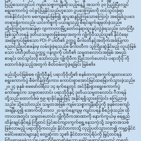
ပြည့်သေးလျှင်ပင် ကျမ်းသစ္စာကျိန်ဆိုသည့်နေ့၌ အသက် ၃၀ ပြည့်ပြီးလျှင်
ရွေးကောက်ပွဲ ဝင်ခွင့်ပြုနိုင်သည်ဟူသော ဥပဒေကြမ်းကို တင်သွင်းခဲ့ရာ
တစ်နိုင်ငံလုံးက မကျေမနပ်ဖြစ်၍ ဆူပူဆန္ဒပြကြသောကြောင့်၊ အခြေခံဥပဒေ
တရားရုံးကလည်း ယင်းကိစ္စကို ပယ်ချသည့် စီရင်ချက်ချမှတ်ခဲ့သည်။
ထို့ကြောင့်ကေဆန်မှာ ဂျာကာတာမြို့တော်ဝန်ရာထူးနှင့်လွဲခဲ့ရသည်။ သားကြီး
ဖြစ်သူဂီဘရန် ဒုတိယသမ္မတဖြစ်ရေးအတွက် ဂျိုကိုဝီသည်သူ၏ နိုင်ငံရေး
အခြေကုပ်ဖြစ်သော PDI-P ပါတီ၏ ဥက္ကဋ္ဌ မီဂါဝတီနှင့်အတိုက်အခံပြုကာ
ညောင်ညိုပင်စခန်းမှ လမ်းခွဲခဲ့ရသည်။ မီဂါဝတီက သူကြိုးဆွဲနိုင်မည့် လူယုံဖြစ်
သော ပါတီဒုတိယဥက္ကဋ္ဌ ဂန်ဂျာကို ပါတီ၏ သမ္မတလောင်းအဖြစ် အမည်
စာရင်း တင်သွင်းလို သော်လည်း ဂျိုကိုဝီက ပြိုင်ဘက်ဟောင်း ပရာဘိုဝို ကို
ထောက်ခံခဲ့သည့်အတွက် စိတ်ဝမ်းကွဲခဲ့ရခြင်း ဖြစ်၏။
မည်သို့ပင်ဖြစ်စေ ဂျိုကိုဝီနှင့် ပရာဘိုဝိုတို့၏ စနစ်တကျအကွက်ချထားသော
ရွေးကောက်ပွဲ စီမံကိန်းကြီးကား ကောင်းစွာအောင်မြင်ထမြောက်သွားခဲ့သည်။
၂၀၂၄ ခုနှစ် ဖေဖော်ဝါရီလ ၁၄ ရက်နေ့တွင် အင်ဒိုနီးရှားရွေးကောက်ပွဲ
ကော်မရှင်က သမ္မတလောင်း ပရာဘိုဝိုနှင့် ဒုတိယသမ္မတလောင်း ဂီဘရန်
တို့သည် ထောက်ခံမဲ ၅၉ ရာခိုင်နှုန်းဖြင့် အနိုင်ရရှိသွားကြောင်း ကြေညာခဲ့
သည်။ သို့သော်လည်း သမ္မတအဖြစ် ကျမ်းသစ္စာကျိန်ဆိုပွဲကို ခုနစ်လကျော်
အချိန်ယူ၍ အောက်တိုဘာလ ၂၀ ရက်နေ့ကျမှ ကျင်းပရန် စီစဉ်ခဲ့သည်။ ထို
ကာလအတွင်း သမ္မတဟောင်း ဂျိုကိုဝီကအာဏာကို နောက်ကွယ်မှ ရေရှည်
ထိန်းချုပ်နိုင်ရန် ကြိုတင် ပြင်ဆင်ကျားကွက်ရွှေ့နေသကဲ့သို့ သမ္မတအသစ်
ဖြစ်လာမည့် ပရာဘိုဝိုကလည်း နိုင်ငံတကာသို့ လှည့်ပတ်သွားလာ၍ ကမ္ဘာ့နိုင်ငံ
ခေါင်းဆောင်များနှင့် တွေ့ဆုံကာ သူ၏ နိုင်ငံတကာပုံရိပ်ကို မြှင့်တင်ရန်
ကြိုးစားနေခဲ့သည်။ ပရာဘိုဝိုတွေ့ဆုံခဲ့သော ခေါင်းဆောင်များတွင် တရုတ်