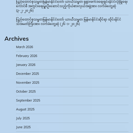
ပြည်ထောင်စုသမ္မတမြန်မာနိုင်ငံတော် ယာယီသမ္မတ ရုရှားဖက်ဒရေးရှင်းနိုင်ငံလုံခြုံရေး
ကောင်စီ အတွင်းရေးမှူးဦးဆောင်သည့်ကိုယ်စားလှယ်အဖွဲ့အား လက်ခံတွေ့ဆုံ
(၃-၂-၂၀၂၆)
ပြည်ထောင်စုသမ္မတမြန်မာနိုင်ငံတော် ယာယီသမ္မတ မြန်မာနိုင်ငံဆိုင်ရာ ထိုင်းနိုင်ငံ
သံအမတ်ကြီးအား လက်ခံတွေ့ဆုံ (၂၆-၁-၂၀၂၆)
Archives
March 2026
February 2026
January 2026
December 2025
November 2025
October 2025
September 2025
August 2025
July 2025
June 2025