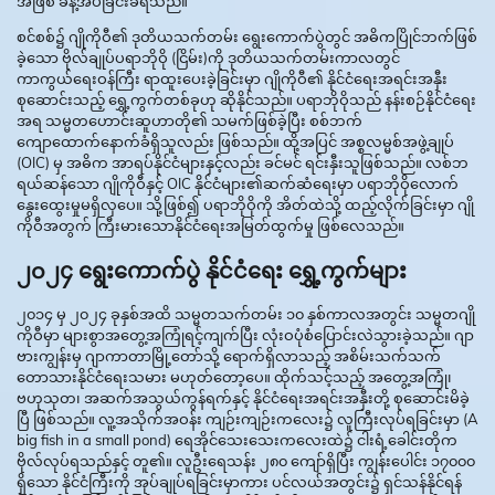
အဖြစ် ခန့်အပ်ခြင်းခံရသည်။
စင်စစ်၌ ဂျိုကိုဝီ၏ ဒုတိယသက်တမ်း ရွေးကောက်ပွဲတွင် အဓိကပြိုင်ဘက်ဖြစ်
ခဲ့သော ဗိုလ်ချုပ်ပရာဘိုဝို (ငြိမ်း)ကို ဒုတိယသက်တမ်းကာလတွင်
ကာကွယ်ရေးဝန်ကြီး ရာထူးပေးခဲ့ခြင်းမှာ ဂျိုကိုဝီ၏ နိုင်ငံရေးအရင်းအနှီး
စုဆောင်းသည့် ရွှေ့ကွက်တစ်ခုဟု ဆိုနိုင်သည်။ ပရာဘိုဝိုသည် နန်းစဉ်နိုင်ငံရေး
အရ သမ္မတဟောင်းဆူဟာတို၏ သမက်ဖြစ်ခဲ့ပြီး စစ်ဘက်
ကျောထောက်နောက်ခံရှိသူလည်း ဖြစ်သည်။ ထို့အပြင် အစ္စလမ္မစ်အဖွဲ့ချုပ်
(OIC) မှ အဓိက အာရပ်နိုင်ငံများနှင့်လည်း ခင်မင် ရင်းနှီးသူဖြစ်သည်။ လစ်ဘ
ရယ်ဆန်သော ဂျိုကိုဝီနှင့် OIC နိုင်ငံများ၏ဆက်ဆံရေးမှာ ပရာဘိုဝိုလောက်
နွေးထွေးမှုမရှိလှပေ။ သို့ဖြစ်၍ ပရာဘိုဝိုကို အိတ်ထဲသို့ ထည့်လိုက်ခြင်းမှာ ဂျို
ကိုဝီအတွက် ကြီးမားသောနိုင်ငံရေးအမြတ်ထွက်မှု ဖြစ်လေသည်။
၂၀၂၄ ရွေးကောက်ပွဲ နိုင်ငံရေး ရွှေ့ကွက်များ
၂၀၁၄ မှ ၂၀၂၄ ခုနှစ်အထိ သမ္မတသက်တမ်း ၁၀ နှစ်ကာလအတွင်း သမ္မတဂျို
ကိုဝီမှာ များစွာအတွေ့အကြုံရင့်ကျက်ပြီး လုံးဝပုံစံပြောင်းလဲသွားခဲ့သည်။ ဂျာ
ဗားကျွန်းမှ ဂျာကာတာမြို့တော်သို့ ရောက်ရှိလာသည့် အစိမ်းသက်သက်
တောသားနိုင်ငံရေးသမား မဟုတ်တော့ပေ။ ထိုက်သင့်သည့် အတွေ့အကြုံ၊
ဗဟုသုတ၊ အဆက်အသွယ်ကွန်ရက်နှင့် နိုင်ငံရေးအရင်းအနှီးတို့ စုဆောင်းမိခဲ့
ပြီ ဖြစ်သည်။ လူ့အသိုက်အဝန်း ကျဉ်းကျဉ်းကလေး၌ လူကြီးလုပ်ရခြင်းမှာ (A
big fish in a small pond) ရေအိုင်သေးသေးကလေးထဲ၌ ငါးရံ့ခေါင်းတိုက
ဗိုလ်လုပ်ရသည်နှင့် တူ၏။ လူဦးရေသန်း ၂၈၀ ကျော်ရှိပြီး ကျွန်းပေါင်း ၁၇၀၀၀
ရှိသော နိုင်ငံကြီးကို အုပ်ချုပ်ရခြင်းမှာကား ပင်လယ်အတွင်း၌ ရှင်သန်နိုင်ရန်