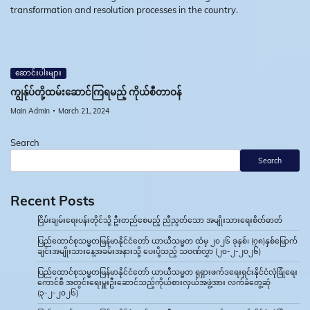
transformation and resolution processes in the country.
ဆောင်းပါးများ
ကျွန်ုပ်တို့ထမ်းဆောင်ကြရမည့် ကိုယ်စီတာဝန်
Main Admin
March 21, 2024
Search
Search
Recent Posts
ငြိမ်းချမ်းရေးပန်းတိုင်သို့ ဦးတည်စေမည့် ညီညွတ်သော အမျိုးသားရေးစိတ်ဓာတ်
ပြည်ထောင်စုသမ္မတမြန်မာနိုင်ငံတော် ယာယီသမ္မတ ထံမှ ၂၀၂၆ ခုနှစ်၊ (၇၈)နှစ်မြောက်
ချင်းအမျိုးသားနေ့အခမ်းအနားသို့ ပေးပို့သည့် သဝဏ်လွှာ (၂၀-၂-၂၀၂၆)
ပြည်ထောင်စုသမ္မတမြန်မာနိုင်ငံတော် ယာယီသမ္မတ ရုရှားဖက်ဒရေးရှင်းနိုင်ငံလုံခြုံရေး
ကောင်စီ အတွင်းရေးမှူးဦးဆောင်သည့်ကိုယ်စားလှယ်အဖွဲ့အား လက်ခံတွေ့ဆုံ
(၃-၂-၂၀၂၆)