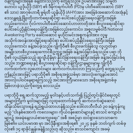
ဝန်ကြီးများအဖြစ် ခန့်ထားသည်ကို တွေ့ရသည်။ ဥပမာအားဖြင့် သမ္မတ
ဟောင်း ယူဒိုယိုဒို (SBY) ၏ ဒီမိုကရက်ပါတီ (PD)မှ ပါတီခေါင်းဆောင် (SBY
၏ သား) အာဂုစ်ဟာရီ မူရ်တီ ယူနိုယိုဒို (AHY)အား အခြေခံအဆောက်အအုံနှင့်
ဒေသန္တရဖွံ့ဖြိုးတိုးတက်ရေးဆိုင်ရာ ပေါင်းစပ်ညှိနှိုင်းရေးဝန်ကြီးအဖြစ်
လည်းကောင်း၊ ဂိုလ်ကာပါတီခေါင်းဆောင်ဟာတာတိုအား စီးပွားရေးဆိုင်ရာ
ပေါင်းစပ်ညှိနှိုင်းရေးဝန်ကြီးအဖြစ်လည်းကောင်း၊ အစ္စလမ္မစ်ဝါဒီ National
Awakering Party ခေါင်းဆောင် မူဟိုင်းမင်းအစ္စကန်ဒါအား လူမှု
အသိုက်အဝန်းအားမြှင့်ရေးဆိုင်ရာ ပေါင်းစပ်ညှိနှိုင်းရေးဝန်ကြီးအဖြစ်
လည်းကောင်း ခန့်အပ်ခဲ့သည်။ ဂျိုကိုဝီ၏ စီးပွားဖက်ဖြစ်သူ လူဟွတ်မှာ
အမျိုးသားစီးပွားရေးကောင်စီဥက္ကဋ္ဌအဖြစ် ခန့်အပ်ခြင်းခံရသည်။ ပရာ ဘို
ဝို၏ လူယုံဖြစ်သည့် ဆူဂျီယိုနိုမှာ နိုင်ငံခြားရေးဝန်ကြီးအဖြစ် ခန့်အပ်ခြင်းခံရ
သည်။ ဘဏ္ဍာရေးနှင့် စီးပွားရေးဆိုင်ရာ ဝန်ကြီးဌာနများမှာမူ ဂျိုကိုဝီ
လက်ထက်က လူဟောင်းများ ဆက်လက်ပါဝင်လာ ကြသည်ကို တွေ့ရသည်။
ဤနည်းအားဖြင့် ပရာဘိုဝို၏ အစိုးရအဖွဲ့သစ်မှာ အားလုံးကျေနပ်အောင်
အားလုံးပါဝင်နေရာရကြသည့် အင်အားကြီးမားသော အစိုးရအဖွဲ့တစ်ခု
ဖြစ်လာခဲ့သည်ကိုတွေ့ရ လေသည်။
ပရာဘိုဝို ရှေ့ဆက်သွားမည့် မူဝါဒနှင့်ပတ်သက်၍ ပြည်တွင်းနိုင်ငံရေးတွင်
အများကြိုက် မူဝါဒများဖြင့် လူထုထောက်ခံမှုကို ဆက်လက်ဆွဲဆောင်
ထိန်းသိမ်းသွားရန် ရည်ရွယ်ထားဟန်ရှိသည်။ ဒေါ်လာဘီလီယံ ၃၀ ခန့်ကုန်ကျ
မည့် “ငါးနှစ်အောက် ကလေးများ၊ ကိုယ်ဝန်ဆောင်များနှင့် စာသင် ကျောင်း
များ၌ အခမဲ့နေ့လယ်စာကျွေးရေး” အစီ အစဉ်မှာ ထင်ရှားသောသာဓက
ဖြစ်၏။ ယင်းပမာဏ မှာ အင်ဒိုနီးရှားအစိုးရ၏ ၂၀၂၄ ခုနှစ် ဘတ်ဂျက် တစ်ခု
လုံး၏ ၁၄ ရာခိုင်နှုန်းခန့်ရှိသည်ဟု ဆိုသည်။ စာသင်ကျောင်း အခမဲ့