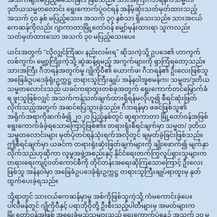
ဒုတိယသမ္မတလောင်း ရွေးကောက်ပွဲဝင်ရန် အနိမ့်ဆုံးသတ်မှတ်ထားသည့်
အသက် ၄၀ နှစ် မပြည့်သေး။ အသက် ၃၇ နှစ်သာ ရှိသေးသည်။ သားအငယ်
ကေဆန်ကိုလည်း ဂျာကာတာမြို့တော်ဝန် မျှော်မှန်းထားရာ သူကလည်း
သတ်မှတ်ထားသော အသက် ၃၀ မပြည့်သေးပေ။
ယင်းအတွက် “လိုလျှင်ကြံဆ၊ နည်းလမ်းရ” ဆိုသကဲ့သို့ ဥပဒေ၏ ဟာကွက်
လစ်ကွက်၊ မျှော့ကြိုးကဲ့သို့ ဆွဲဆန့်ရမည့် အကွက်များကို ရှာကြံရတော့သည်။
သားအကြီး ဂီဘရန်အတွက်မူ ဂျိုကိုဝီ၏ ယောက်ဖ၊ ဂီဘရန်၏ ဦးလေးဖြစ်သူ
အခြေခံဥပဒေခုံရုံးဥက္ကဋ္ဌ တရားသူကြီးချုပ် အန်နဝါအူစမန်က၊ သမ္မတ/ဒုတိယ
သမ္မတလောင်းသည် ယခင်ကရာထူးတစ်ခုအတွက် ရွေးကောက်တင်မြှောက်ခံ
ရ ဖူးသူဖြစ်လျှင် အသက်ကန့်သတ်ချက်ထားရှိရန်မလိုဟူ၍ စီရင်ဆုံးဖြတ်
လိုက်သည့်အတွက် အဆင်ပြေသွားခဲ့သည်။ ဂီဘရန်မှာ ဖခင်ဖြစ်သူ၏
အရိုက်အရာကိုဆက်ခံ၍ ၂၀၂၀ ပြည့်နှစ်တွင် ဆူရာကာတာ မြို့တော်ဝန်အဖြစ်
ရွေးကောက်ခံခဲ့ရသောကြောင့်ဖြစ်၏။ တရားရုံးစီရင်ချက်မှာ သမ္မတ/ ဒုတိယ
သမ္မတလောင်းများ မှတ်ပုံတင်ရန်သုံးရက်အလိုတွင် ချမှတ်ခဲ့ခြင်းဖြစ်သည်။
ဤစီရင်ချက်မှာ ယခင်က တရားရုံးဆုံးဖြတ်ချက်များကို ချိုးဖောက်၍ မျက်နှာ
လိုက်သည်ဟုဆိုကာ လူမှုအဖွဲ့အစည်းနှင့် နိုင်ငံရေးတက်ကြွလှုပ်ရှားသူများက
တရားရေးကျင့်ဝတ်ကောင်စီကို တိုင်တန်းအရေးဆိုကြသောကြောင့် ဦးလေး
ဖြစ်သူ အန်နဝါမှာ အခြေခံဥပဒေခုံရုံးဥက္ကဋ္ဌ တရားသူကြီးချုပ်ရာထူးမှ နုတ်
ထွက်ပေးခဲ့ရသည်။
သို့ရာတွင် သားငယ်ကေဆန်မှာမူ အစ်ကိုဖြစ်သူကဲ့သို့ ကံမကောင်းခဲ့ပေ။
ပါလီမန်တွင် ဂျိုကိုဝီနှင့် ပရာဘိုဝိုတို့ ဦးစီးသည့်ပါတီများမှ အမတ်များက
မြို့တော်ဝန်အဖြစ် အရွေးခံမည့်သူများသည် ရွေးကောက်ပွဲနေ့၌ အသက် ၃၀ မ