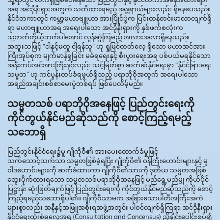
အရ အင်ဒိုနီးရှားအတွက် သတိထားရမည့် အန္တရာယ်များလည်း ရှိနေပေသည်။
နိုင်ငံတကာတွင် ကမ္ဘာ့မဟာဗျူဟာ အားပြိုင်ပွဲက ပြင်းထန်တင်းမာလာလျက်ရှိ
ရာ မဟာဗျူဟာအရ အရေးပါသော အင်ဒိုနီးရှားကို နှစ်ဖက်စလုံးက
သူ့ဘက်ကိုယ့်ဘက်ပါအောင် လွန်ဆွဲကြမည့် အလားအလာရှိနေသည်။
အထူးသဖြင့် “ငါနှင့်မတူ ငါ့ရန်သူ” ဟု ရှုမြင်တတ်လေ့ ရှိသော မဟာအင်အား
ကြီးအုပ်စုက မျက်မာန်ရှခြင်း မခံရရေးနှင့် စီးပွားရေးအရ ပစ်ပယ်မရနိုင်သော
အနီးကပ်အင်အားကြီးနှင့်လည်း သင့်မြတ်စွာ ဆက်ဆံနိုင်ရေးမှာ “နိုင်ငံခြားရေး
သမ္မတ” ဟု ကင်ပွန်းတပ်ခံရဖွယ်ရှိသည့် ပရာဘိုဝိုအတွက် အရေးပါသော
အရည်အချင်းစစ်စာမေးပွဲတစ်ရပ် ဖြစ်ပေလိမ့်မည်။
သမ္မတသစ် ပရာဘိုဝိုအနေဖြင့် ပြည်တွင်းရေးကို
ကိုင်တွယ်နိုင်မည်ဆိုသည်ကို စောင့်ကြည့်ရမည့်
သဘောရှိ
ပြည်တွင်းနိုင်ငံရေး၌မူ ဂျိုကိုဝီ၏ အားပေးထောက်ခံမှုဖြင့်
သက်သောင့်သက်သာ သမ္မတဖြစ်ခဲ့ရပြီး ဂျိုကိုဝီ၏ ဝန်ကြီးဟောင်းများနှင့် မူ
ဝါဒဟောင်းများကို ဆက်ခံထားကာ ဂျိုကိုဝီ၏သားကို ဒုတိယ သမ္မတအဖြစ်
ထွေးပိုက်ထားရသော သမ္မတသစ်ပရာဘိုဝိုအနေဖြင့် မည်ရွေ့မည်မျှ ကိုယ်ပိုင်
ပြဋ္ဌာန်း ဆုံးဖြတ်ချက်ဖြင့် ပြည်တွင်းရေးကို ကိုင်တွယ်နိုင်မည်ဆိုသည်ကို စောင့်
ကြည့်ရမည့်သဘောရှိပါ၏။ ဂျိုကိုဝီသာမက အခြားသောပါတီအကြီးအကဲ
များစွာလည်း အနီနှင့်အဖြူအစိုးရအဖွဲ့အတွင်း ပါဝင်လျက်ရှိကြရာ အင်ဒိုနီးရှား
နိုင်ငံရေးထုံးစံဓလေ့အရ (Consultation and Concensus) ညှိနှိုင်းပေါင်းစပ်၍