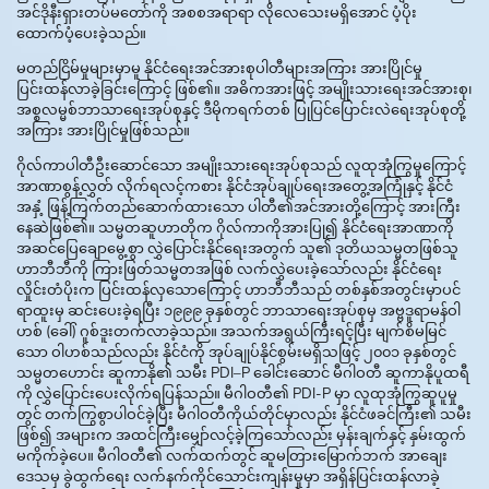
အင်ဒိုနီးရှားတပ်မတော်ကို အစစအရာရာ လိုလေသေးမရှိအောင် ပံ့ပိုး
ထောက်ပံ့ပေးခဲ့သည်။
မတည်ငြိမ်မှုများမှာမူ နိုင်ငံရေးအင်အားစုပါတီများအကြား အားပြိုင်မှု
ပြင်းထန်လာခဲ့ခြင်းကြောင့် ဖြစ်၏။ အဓိကအားဖြင့် အမျိုးသားရေးအင်အားစု၊
အစ္စလမ္မစ်ဘာသာရေးအုပ်စုနှင့် ဒီမိုကရက်တစ် ပြုပြင်ပြောင်းလဲရေးအုပ်စုတို့
အကြား အားပြိုင်မှုဖြစ်သည်။
ဂိုလ်ကာပါတီဦးဆောင်သော အမျိုးသားရေးအုပ်စုသည် လူထုအုံကြွမှုကြောင့်
အာဏာစွန့်လွှတ် လိုက်ရလင့်ကစား နိုင်ငံအုပ်ချုပ်ရေးအတွေ့အကြုံနှင့် နိုင်ငံ
အနှံ့ ဖြန့်ကြက်တည်ဆောက်ထားသော ပါတီ၏အင်အားတို့ကြောင့် အားကြီး
နေဆဲဖြစ်၏။ သမ္မတဆူဟာတိုက ဂိုလ်ကာကိုအားပြု၍ နိုင်ငံရေးအာဏာကို
အဆင်ပြေချောမွေ့စွာ လွှဲပြောင်းနိုင်ရေးအတွက် သူ၏ ဒုတိယသမ္မတဖြစ်သူ
ဟာဘီဘီကို ကြားဖြတ်သမ္မတအဖြစ် လက်လွှဲပေးခဲ့သော်လည်း နိုင်ငံရေး
လှိုင်းတံပိုးက ပြင်းထန်လှသောကြောင့် ဟာဘီဘီသည် တစ်နှစ်အတွင်းမှာပင်
ရာထူးမှ ဆင်းပေးခဲ့ရပြီး ၁၉၉၉ ခုနှစ်တွင် ဘာသာရေးအုပ်စုမှ အဗ္ဗဒူရာမန်ဝါ
ဟစ် (ခေါ်) ဂူစ်ဒူးတက်လာခဲ့သည်။ အသက်အရွယ်ကြီးရင့်ပြီး မျက်စိမမြင်
သော ဝါဟစ်သည်လည်း နိုင်ငံကို အုပ်ချုပ်နိုင်စွမ်းမရှိသဖြင့် ၂၀၀၁ ခုနှစ်တွင်
သမ္မတဟောင်း ဆူကာနို၏ သမီး PDI–P ခေါင်းဆောင် မီဂါဝတီ ဆူကာနိုပူထရီ
ကို လွှဲပြောင်းပေးလိုက်ရပြန်သည်။ မီဂါဝတီ၏ PDI-P မှာ လူထုအုံကြွဆူပူမှု
တွင် တက်ကြွစွာပါဝင်ခဲ့ပြီး မီဂါဝတီကိုယ်တိုင်မှာလည်း နိုင်ငံဖခင်ကြီး၏ သမီး
ဖြစ်၍ အများက အထင်ကြီးမျှော်လင့်ခဲ့ကြသော်လည်း မှန်းချက်နှင့် နှမ်းထွက်
မကိုက်ခဲ့ပေ။ မီဂါဝတီ၏ လက်ထက်တွင် ဆူမတြားမြောက်ဘက် အာချေး
ဒေသမှ ခွဲထွက်ရေး လက်နက်ကိုင်သောင်းကျန်းမှုမှာ အရှိန်ပြင်းထန်လာခဲ့