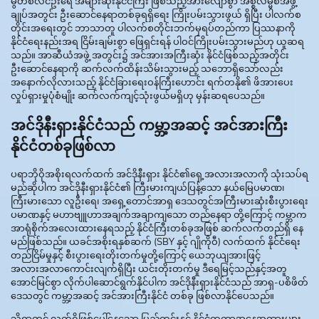
မွတ်စလင်ဦးရေ အများဆုံးနိုင်ငံကြီး ဖြစ်သည့်အားလျော်စွာ အစ္စလမ္မစ်အဖွဲ့
ချုပ်အတွင်း ဦးဆောင်နေရာတစ်ခုရရှိရေး ကြိုးပမ်းသွားဖွယ် ရှိပြီး ပါလက်စ
တိုင်းအရေးတွင် ဘာသာတူ ပါလက်စတိုင်းဘက်မှရပ်တည်ကာ ပြဿနာကို
နိုင်ငံရေးနည်းအရ ငြိမ်းချမ်းစွာ ဖြေရှင်းရန် ပါဝင်ကြိုးပမ်းသွားမည်ဟု ယူဆရ
သည်။ အာဆီယံအဖွဲ့ အတွင်း၌ အင်အားအကြီးဆုံး နိုင်ငံဖြစ်သည့်အတိုင်း
ဦးဆောင်နေရာကို ဆက်လက်ထိန်းသိမ်းသွားမည့် သဘောရှိသော်လည်း
အနောက်လိုလားသည့် နိုင်ငံခြားရေးဝန်ကြီးဟောင်း ရက်တနို၏ ဖိအားပေး
လှုပ်ရှားမှုပုံစံမျိုး ဆက်လက်ကျင့်သုံးဖွယ်မရှိဟု မှန်းဆရပေသည်။
အင်ဒိုနီးရှားနိုင်ငံသည် ကမ္ဘာ့အဆင့် အင်အားကြီး
နိုင်ငံတစ်ခုဖြစ်လာ
ပရာဘိုဝိုအစိုးရလက်ထက် အင်ဒိုနီးရှား နိုင်ငံ၏ရှေ့အလားအလာကို သုံးသပ်ရ
မည်ဆိုပါက အင်ဒိုနီးရှားနိုင်ငံ၏ ကြီးမားကျယ်ပြန့်သော နယ်မြေပမာဏ၊
ကြီးမားသော လူဦးရေ၊ အရှေ့တောင်အာရှ ဒေသတွင်အကြီးမားဆုံးစီးပွားရေး
ပမာဏနှင့် မဟာဗျူဟာအချက်အချာကျသော တည်နေရာ တို့ကြောင့် ကမ္ဘာက
အာရုံစိုက်အလေးထားနေရသည့် နိုင်ငံကြီးတစ်ခုအဖြစ် ဆက်လက်တည်ရှိ နေ
မည်ဖြစ်သည်။ ယခင်အစိုးရနှစ်ဆက် (SBY နှင့် ဂျိုကိုဝီ) လက်ထက် နိုင်ငံရေး
တည်ငြိမ်မှုနှင့် စီးပွားရေးတိုးတက်မှုတို့ကြောင့် ယေဘုယျအားဖြင့်
အလားအလာကောင်းလျက်ရှိပြီး ယင်းတိုးတက်မှု ဒီရေမြင့်သည်နှင့်အတူ
အောင်မြင်စွာ လိုက်ပါဆောင်ရွက်နိုင်ပါက အင်ဒိုနီးရှားနိုင်ငံသည် အာရှ-ပစိဖိတ်
ဒေသတွင် ကမ္ဘာ့အဆင့် အင်အားကြီးနိုင်ငံ တစ်ခု ဖြစ်လာနိုင်ပေသည်။
သို့ရာတွင် လက်ရှိဖြစ်ပေါ်နေသော ပြည်တွင်းနှင့် နိုင်ငံတကာအနေအထားများ