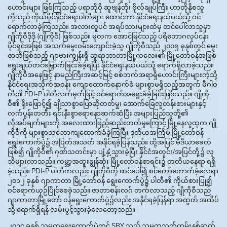
ဟောင်းများ ဖြစ်ကြသည့် ပရာဘိုဝို ဆူဗျန်တို၊ ဗိုလ်ချုပ်ကြီး ဟာတိုနိုစသူ
တို့သည် ကိုယ်ပိုင်နိုင်ငံရေးပါတီများ ထောင်ကာ နိုင်ငံရေးနယ်ပယ်သို့ ဝင်
ရောက်လာခဲ့ကြသည်။ အလားတူပင် အရပ်သားများထဲမှ ထင်ပေါ်လာသူမှာ
ဂျိုကိုဝီဒိုဒို (ဂျိုကိုဝီ) ဖြစ်သည်။ မူလက အောင်မြင်သည့် ပရိဘောဂလုပ်ငန်း
ပိုင်ရှင်အဖြစ် အသက်မွေးဝမ်းကျောင်းခဲ့သူ ဂျိုကိုဝီသည် ၂၀၀၅ ခုနှစ်တွင် မွေး
ဇာတိဖြစ်သည့် ဂျာဗားကျွန်းရှိ ဆူရာဘာတာမြို့ကလေး၏ မြို့တော်ဝန်အဖြစ်
ရွေးချယ်တင်မြှောက်ခြင်းခံခဲ့ရပြီး နိုင်ငံရေးနယ်ပယ်သို့ ရောက်ရှိလာခဲ့သည်။
ဂျိုကိုဝီအနေဖြင့် နာမည်ကြီးအဆင့်မြင့် စစ်ဘက်အရာရှိဟောင်းကြီးများကဲ့သို့
နိုင်ငံရေးအသိုက်အဝန်း ကျောထောက်နောက်ခံ များစွာမရှိသည့်အတွက် မီဂါဝ
တီ၏ PDI-P ပါတီလက်မှတ်ဖြင့် ဝင်ရောက်အရွေးခံခဲ့ခြင်းဖြစ်သည်။ ဂျိုကို
ဝီ၏ ရိုးဖြောင့်၍ ချိုသာစွာပြောဆိုတတ်မှု၊ အောက်ခြေလူတန်းစားများနှင့်
လက်ပွန်းတတီး ရင်းနှီးစွာရောနှောဆက်ဆံပြီး အများပြည်သူတို့၏
လိုအပ်ချက်များကို အလေးထားဖြည့်ဆည်းတတ်မှုကြောင့် မြို့နေလူထုက ဂျို
ကိုဝီကို များစွာသဘောကျထောက်ခံခဲ့ကြပြီး ဒုတိယအကြိမ် မြို့တော်ဝန်
ရွေးကောက်ပွဲ၌ အပြတ်အသတ် အနိုင်ရခဲ့ပြန်သည်။ ထို့အပြင် မီဒီယာခေတ်
ဖြစ်၍ ဂျိုကိုဝီ၏ ဂုဏ်သတင်းမှာ ပျံ့နှံ့သွားခဲ့ပြီး နိုင်ငံအတွင်း/အပြင်တို့၌ လူ
သိများလာသည်။ ကမ္ဘာ့အထူးချွန်ဆုံး မြို့တော်ဝန်စာရင်း၌ တတိယနေရာ ရရှိ
ခဲ့သည်။ PDI-P ပါတီကလည်း ဂျိုကိုဝီကို ထင်ပေါ်၍ စင်တော်ကောက်ခဲ့လေရာ
၂၀၁၂ ခုနှစ် ဂျာကာတာ မြို့တော်ဝန် ရွေးကောက်ပွဲ၌ ပါတီ၏ ကိုယ်စားပြု၍
ဝင်ရောက်ယှဉ်ပြိုင်စေခဲ့သည်။ ဇာတာစန်းလဂ် တက်လာသည့် ဂျိုကိုဝီသည်
ဂျာကာတာမြို့တော် ဝန်ရွေးကောက်ပွဲ၌လည်း အနိုင်ရခဲ့ပြန်ရာ အထွတ် အထိပ်
သို့ ရောက်ရှိရန် လမ်းပွင့်သွားခဲ့လေတော့သည်။
၂၀၁၄ ခုနှစ် သမ္မတရွေးကောက်ပွဲတွင် SBY သည် သမ္မတသက်တမ်းနှစ်ဆက်