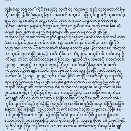
သို့ဖြစ်ရာ သမ္မတဂျိုကိုဝီအနေဖြင့် သူ၏ လူကြိုက်များမှုနှင့် လူထုထောက်ခံမှု
ကို အားပြု၍ နိုင်ငံရေးကွန်ရက်၊ အဆက်အသွယ်၊ ခြေကုပ်များကို ထူထောင်ခဲ့
ရသည်။ သူ၏ အစိုးရအဖွဲ့အတွင်း အရေးပါသော ဘဏ္ဍာရေး၊ စီးပွားရေး
ဆိုင်ရာ နေရာဌာနများတွင် ကျွမ်းကျင်သူ တက္ကနိုခရက်များကို တာဝန်ပေးခဲ့
သည်။ နိုင်ငံခြားရေးဝန်ကြီးနေရာတွင် ဝါရင့်သံတမန်တစ်ဦးဖြစ်ပြီး
အထူးသဖြင့် အနောက်အုပ်စုနိုင်ငံများနှင့် ရင်းနှီးကျွမ်းဝင်သော ရက်တနိုမာဆူ
ဒီအား ခန့်အပ်ခဲ့သည်။ စစ်ဘက်ကျောထောက် နောက်ခံမရှိခဲ့သော ဂျိုကိုဝီ
သည် အရပ်ဘက် – စစ်ဘက်ဆက်ဆံရေး ကောင်းမွန်ပြေလည်စေရေးအတွက်
ကာကွယ်ရေး၊ လုံခြုံရေးနှင့် သက်ဆိုင်သောကိစ္စရပ်များတွင် စစ်ဘက်အရာရှိ
ကြီးများကိုသာ လွှဲအပ်တာဝန်ပေးခဲ့သည်။ ဂျိုကိုဝီ၏ ပထမအစိုးရသက်တမ်း
(၂၀၁၄-၂၀၁၉) ၌ ကာကွယ်ရေးဝန်ကြီးမှာ ယခင်အင်ဒိုနီးရှားတပ်မတော်
ကြည်းတပ်ဦးစီးချုပ်ဟောင်း ရီယာမီဇတ် ရီယာကူဒူးဖြစ်ပြီး ဒုတိယအစိုးရ
သက်တမ်း (၂၀၁၉-၂၀၂၄) တွင် ယင်း၏နိုင်ငံ ရေးပြိုင်ဘက်ဖြစ်သူ ပရာဘိုဝို
ဆူဗျန်တိုဖြစ်သည်။ ထို့အပြင် အင်ဒိုနီးရှားတပ်မတော်အတွင်း၌ ဩဇာရှိသူ
အရာရှိကြီးများ၏ အဆက်အနွယ်များကိုလည်း နေရာပေးမြှောက်စားခဲ့၏။
ဥပမာအားဖြင့် ဂျိုကိုဝီနှင့် စီးပွားဘက်လည်းဖြစ်ခဲ့သော အငြိမ်းစားဒုတိယ
ဗိုလ်ချုပ်ကြီး လူဟွတ်ဘင်ဆာ ပန်ဂျိုင်တန်မှာ ဂျိုကိုဝီ၏ ဒုတိယသက်တမ်း
တွင် ရေကြောင်းနှင့် ရင်းနှီးမြှုပ်နှံမှုဆိုင်ရာ ပေါင်းစပ်ညှိနှိုင်းရေးဝန်ကြီးအဖြစ်
ခန့်ထားခြင်းခံခဲ့ရပြီး လူဟွတ်၏ သမက်တော်စပ်သူမှာ သမ္မတ၏ လုံခြုံရေး
တပ်ဖွဲ့အကြီးအကဲအဖြစ် ခန့်အပ်ခြင်းခံခဲ့ရသည်။ အင်ဒိုနီးရှား အမျိုးသား
ထောက်လှမ်းရေးအဖွဲ့အကြီးအကဲ ဗိုလ်ချုပ်ကြီး ဟန်ဒရို (ငြိမ်း)၏ သမက်ဖြစ်
သူ ဗိုလ်ချုပ်ကြီး အန်ဒီကာ ပါကာဆာမှာ တပ်မတော်ကာကွယ်ရေးဦးစီးချုပ်