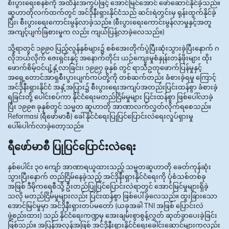
စီးပွားရေးစနစ်ကို အထိန်းအကွပ်ဖြင့် အောင်မြင်အောင် ဖော်ဆောင်နိုင်ခဲ့သည်။
ဆူဟာတိုလက်ထက်တွင် အင်ဒိုနီးရှားနိုင်ငံသည် ဆင်းရဲတွင်းမှ ရုန်းထွက်နိုင်ခဲ့
ပြီး၊ စီးပွားရေးကောင်းမွန်လာခဲ့သည်။ (စီးပွားရေးကောင်းမွန်လာမှုနှင့်အတူ
အကျင့်ပျက်ခြစားမှုက လည်း ကျယ်ပြန့်လာခဲ့လေသည်။)
သို့ရာတွင် ၁၉၉၀ ပြည့်လွန်နှစ်များ၌ စစ်အေးတိုက်ပွဲပြီးဆုံးသွားခဲ့ပြီးနောက် ဂ
လိုဘယ်လိုက် ဇေးရှင်းနှင့် အနောက်တိုင်း ယဉ်ကျေးမှုစံနှုန်းတန်ဖိုးများ ထိုး
ဖောက်စိမ့်ဝင်ပျံ့နှံ့လာခြင်း၊ ၁၉၉၇ ခုနှစ် တွင် ရာသီဥတုဖောက်ပြန်မှုနှင့်
အရှေ့တောင်အာရှစီးပွားပျက်ကပ်တို့ကို တစ်ဆက်တည်း ခံစားခဲ့ရမှု ကြောင့်
အင်ဒိုနီးရှားနိုင်ငံ အနှံ့အပြား၌ စီးပွားရေးအကျပ်အတည်းပြင်းထန်စွာ ခံစားခဲ့
ရခြင်းတို့ ပေါင်းစပ်ကာ နိုင်ငံရေးမတည်ငြိမ်မှုများ ပြင်းထန်စွာ ဖြစ်ပေါ်လာခဲ့
ပြီး ၁၉၉၈ ခုနှစ်တွင် သမ္မတ ဆူဟာတို အာဏာလက်လွှတ်လိုက်ရစေသည်။
Reformasi (ရီဖော်မာစီ) ခေါ် နိုင်ငံရေးပြုပြင်ပြောင်းလဲရေးလှုပ်ရှားမှု
ပေါ်ပေါက်လာခဲ့တော့သည်။
ရီဖော်မာစီ ပြုပြင်ပြောင်းလဲရေး
နှစ်ပေါင်း ၃၀ ကျော် အာဏာရယူထားသည့် သမ္မတဆူဟာတို ခေတ်ကုန်ဆုံး
သွားပြီးနောက် တည်ငြိမ်နေခဲ့သည့် အင်ဒိုနီးရှားနိုင်ငံရေးကို ပုံစံသစ်တစ်ခု
အဖြစ် ဒီမိုကရေစီသို့ ဦးတည်ပြုပြင်ပြောင်းလဲရာတွင် အောင်မြင်မှုများရှိခဲ့
သလို မတည်ငြိမ်မှုများလည်း ပြင်းထန်စွာ ဖြစ်ပေါ်ခဲ့လေသည်။ ထူးခြားသော
အောင်မြင်မှုမှာ အင်ဒိုနီးရှားတပ်မတော် (ယခုအခါ TNI အဖြစ် ပြောင်းလဲ
ဖွဲ့စည်းထား) သည် နိုင်ငံရေးကဏ္ဍမှ အေးချမ်းစွာစွန့်လွှတ် ဆုတ်ခွာပေးခဲ့ခြင်း
ဖြစ်သည်။ အပြန်အလှန်အဖြစ် အင်ဒိုနီးရှားနိုင်ငံရေးခေါင်းဆောင်များကလည်း