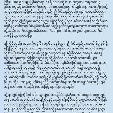
ကြိုးပမ်းရခြင်းမျိုးဖြစ်လေရာ ငါးရံ့ခေါင်းတို၏ ဗဟုသုတ၊ အမူအကျင့်၊
ခွန်အားမျှနှင့် မလုံလောက်တော့ပေ။ ရောမသို့ရောက်လျှင် ရောမသားတို့ကဲ့သို့
ကျင့်ရမည်ဟု ဆိုရိုးရှိသည်နှင့် အညီ ဂျိုကိုဝီသည်လည်း ဂျာကာတာနိုင်ငံရေး
ကို ဂျာကာတာသား အင်ဒိုနီးရှားရေပေါ်ဆီ အသိုက် အဝန်းတို့၏ ပုံစံအတိုင်း
လိုက်နာကျင့်ကြံရပေ တော့သည်။ ဂျိုကိုဝီကို ပုံသွင်းစင်တင်ပေးခဲ့သည့် ဒီမိုက
ရေစီနှင့် လစ်ဘရယ်စံနှုန်းတန်ဖိုးစသည့် နိုင်ငံရေးကျမ်းစာလာ သဘောတရား
တို့သည်၊ လက်တွေ့ဘဝနိုင်ငံရေး (Real politik) ကျားကွက် များအောက်၌
မှေးမှိန်သွားခဲ့လေပြီ။
ဂျိုကိုဝီလည်း အသက်ရခဲ့ပြီ။ ၁၉၆၁ ခုနှစ်ဖွား ဂျိုကိုဝီသည် အသက် ၆၃ နှစ် ရှိ
ခဲ့ပြီဖြစ်ပြီး နောက်ထပ် သမ္မတဆက်လုပ်ရန်လည်း အခွင့်မရှိ တော့ပြီဖြစ်ရာ
သူ၏မျိုးဆက်ရင်သွေး နန်းညွန့်များကိုသာ နန်းစဉ်နိုင်ငံရေးအမွေပေးခဲ့ရန်
စဉ်းစားရတော့မည်ဖြစ်သည်။ ထိုသို့ နိုင်ငံခေါင်းဆောင် သားသမီးများ
ခေါင်းဆောင်ဆက်လုပ်ကြသည်မှာ ဒီမိုကရေစီနိုင်ငံကြီးများအပါအဝင် ကမ္ဘာ
ပေါ်၌ ထူးဆန်းလှသည့် ကိစ္စတော့မဟုတ်ပေ။ အမေရိကန်၌ သမ္မတဘုရှ်
သားအဖ၊ အိန္ဒိယ၌ နေရူး၊ အင်ဒီရာဂန္ဒီ၊ ရာဂျစ်ဂန္ဒီနန်းဆက်၊ ပါကစ္စတန်၌ ဘူ
တိုဖခင်နှင့်သမီး၊ ဘင်္ဂလားဒေ့ရှ်၌ ရှိမူဂျစ်နှင့် ရှိတ်ဟာဆီနာ၊ ဖိလစ်ပိုင်၌ အကွီ
နို၊ မားကို့စ်၊ အာရိုယို၊ ထိုင်းနိုင်ငံ၌ သက်ဆင်နန်းဆက်၊ ကမ္ဘောဒီးယား၌ ဟွန်
ဆန် သားအဖ၊ စသည် စသည်ဖြင့် များပြားလှသည်။
သို့ရာတွင် ဂျိုကိုဝီ၏ ရင်သွေးများအား နိုင်ငံရေးနန်းဆက်အမွေပေးရေးတွင်
အဖုအထစ် အခက်အခဲ အချို့ရှိနေခဲ့သည်။ ဂျိုကိုဝီတွင် အရွယ်ရောက်ပြီးဖြစ်
သော သားနှစ်ဦးရှိရာ သားအကြီး ဂီဘရန် ရာကာဘူမင်နှင့် သားအငယ် ကေ
ဆန်ပန်ဂါရက်တို့ဖြစ်သည်။ ညီအစ်ကိုနှစ်ယောက်မှာ အသက် ၁၀ နှစ်ခန့်ကွာ