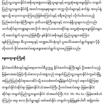
ပြည်သူ့သမ္မတနိုင်ငံအစိုးရအဖွဲ့တာဝန်ရှိသူများနှင့် တွေ့ဆုံဆွေးနွေးခြင်း၊ တရုတ်
ပြည်သူ့သမ္မတနိုင်ငံရှိ အထင်ကရနေရာများ၊ တက္ကသိုလ်များနှင့် စက်ရုံ၊ အလုပ်ရုံ
များသို့ လေ့လာသွားကြမည်ဖြစ်ကြောင်းနှင့် ခရီးစဉ်တွင် လိုက်ပါလာသည့်
ပြည်ထောင်စုဝန်ကြီးများ၊ ဒုတိယဝန်ကြီးများနှင့် တာဝန်ရှိသူများသည်လည်း
သက်ဆိုင်ရာကဏ္ဍများအလိုက် အလုပ်သဘောဆိုင်ရာ တွေ့ဆုံဆွေးနွေးခြင်းများ
ကို ဆောင်ရွက်သွားမည်ဖြစ်ပြီး နှစ်နိုင်ငံအစိုးရနှင့် ပြည်သူများအကြား
ချစ်ကြည်ရေး၊ စီးပွားရေးနှင့် ကဏ္ဍပေါင်းစုံတွင် ပူးပေါင်းဆောင်ရွက်မှုများ ပိုမို
တိုးတက် ခိုင်မာအောင်ဆွေးနွေးဆောင်ရွက်သွားမည်ဖြစ်သည်။
နွေးထွေးစွာကြိုဆို
နိုင်ငံတော်စီမံအုပ်ချုပ်ရေးကောင်စီဥက္ကဋ္ဌ နိုင်ငံတော်ဝန်ကြီးချုပ် ဦးဆောင်သည့်
မြန်မာအဆင့်မြင့်ကိုယ်စားလှယ်အဖွဲ့သည် တရုတ်ပြည်သူ့သမ္မတနိုင်ငံကူမင်းမြို့
အပြည်ပြည်ဆိုင်ရာလေဆိပ်သို့ ဒေသစံတော်ချိန်နံနက်ပိုင်းတွင် ရောက်ရှိကြရာ
တရုတ်နိုင်ငံဆိုင်ရာ မြန်မာနိုင်ငံသံအမတ်ကြီး ဦးတင်မောင်ဆွေ၊ မြန်မာနိုင်ငံ
ဆိုင်ရာ တရုတ်ပြည်သူ့သမ္မတနိုင်ငံ သံအမတ်ကြီး H.E. Ms. Ma Jia ၊ မြန်မာစစ်သံ
(ကြည်း၊ ရေ၊ လေ) ဗိုလ်မှူးချုပ် ဇော်ဇော်နိုင်၊ တရုတ်ကွန်မြူနစ်ပါတီ အမြဲတမ်း