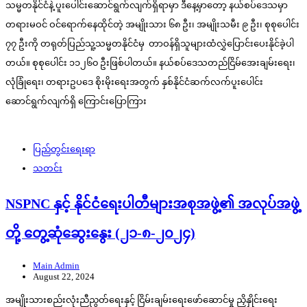
သမ္မတနိုင်ငံနဲ့ ပူးပေါင်းဆောင်ရွက်လျက်ရှိရာမှာ ဒီနေ့မှာတော့ နယ်စပ်ဒေသမှာ
တရားမဝင် ဝင်ရောက်နေထိုင်တဲ့ အမျိုးသား ၆၈ ဦး၊ အမျိုးသမီး ၉ ဦး၊ စုစုပေါင်း
၇၇ ဦးကို တရုတ်ပြည်သူ့သမ္မတနိုင်ငံမှ တာဝန်ရှိသူများထံလွှဲပြောင်းပေးနိုင်ခဲ့ပါ
တယ်။ စုစုပေါင်း ၁၁၂၆၀ ဦးဖြစ်ပါတယ်။ နယ်စပ်ဒေသတည်ငြိမ်အေးချမ်းရေး၊
လုံခြုံရေး၊ တရားဥပဒေ စိုးမိုးရေးအတွက် နှစ်နိုင်ငံဆက်လက်ပူးပေါင်း
ဆောင်ရွက်လျက်ရှိ ကြောင်းပြောကြား
ပြည်တွင်းရေးရာ
သတင်း
NSPNC နှင့် နိုင်ငံရေးပါတီများအစုအဖွဲ့၏ အလုပ်အဖွဲ့
တို့ တွေ့ဆုံဆွေးနွေး (၂၁-၈-၂၀၂၄)
Main Admin
August 22, 2024
အမျိုးသားစည်းလုံးညီညွတ်ရေးနှင့် ငြိမ်းချမ်းရေးဖော်ဆောင်မှု ညှိနှိုင်းရေး