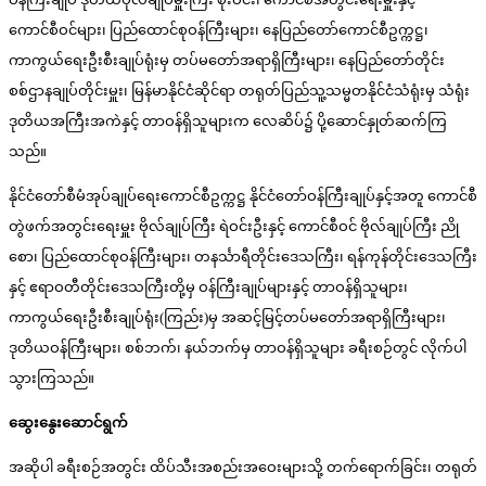
ကောင်စီဝင်များ၊ ပြည်ထောင်စုဝန်ကြီးများ၊ နေပြည်တော်ကောင်စီဥက္ကဋ္ဌ၊
ကာကွယ်ရေးဦးစီးချုပ်ရုံးမှ တပ်မတော်အရာရှိကြီးများ၊ နေပြည်တော်တိုင်း
စစ်ဌာနချုပ်တိုင်းမှူး၊ မြန်မာနိုင်ငံဆိုင်ရာ တရုတ်ပြည်သူ့သမ္မတနိုင်ငံသံရုံးမှ သံရုံး
ဒုတိယအကြီးအကဲနှင့် တာဝန်ရှိသူများက လေဆိပ်၌ ပို့ဆောင်နှုတ်ဆက်ကြ
သည်။
နိုင်ငံတော်စီမံအုပ်ချုပ်ရေးကောင်စီဥက္ကဋ္ဌ နိုင်ငံတော်ဝန်ကြီးချုပ်နှင့်အတူ ကောင်စီ
တွဲဖက်အတွင်းရေးမှူး ဗိုလ်ချုပ်ကြီး ရဲဝင်းဦးနှင့် ကောင်စီဝင် ဗိုလ်ချုပ်ကြီး ညို
စော၊ ပြည်ထောင်စုဝန်ကြီးများ၊ တနင်္သာရီတိုင်းဒေသကြီး၊ ရန်ကုန်တိုင်းဒေသကြီး
နှင့် ဧရာဝတီတိုင်းဒေသကြီးတို့မှ ဝန်ကြီးချုပ်များနှင့် တာဝန်ရှိသူများ၊
ကာကွယ်ရေးဦးစီးချုပ်ရုံး(ကြည်း)မှ အဆင့်မြင့်တပ်မတော်အရာရှိကြီးများ၊
ဒုတိယဝန်ကြီးများ၊ စစ်ဘက်၊ နယ်ဘက်မှ တာဝန်ရှိသူများ ခရီးစဉ်တွင် လိုက်ပါ
သွားကြသည်။
ဆွေးနွေးဆောင်ရွက်
အဆိုပါ ခရီးစဉ်အတွင်း ထိပ်သီးအစည်းအဝေးများသို့ တက်ရောက်ခြင်း၊ တရုတ်