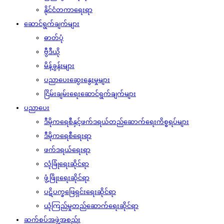
နိုင်ငံတကာရေးရာ
ဆောင်ရွက်ချက်များ
ဓာတ်ပုံ
ဗွီဒီယို
မိန့်ခွန်းများ
ပညာပေးဆွေးနွေးမှုများ
ငြိမ်းချမ်းရေးဆောင်ရွက်ချက်များ
ပညာပေး
ဒီမိုကရေစီနှင့်ဖက်ဒရယ်တည်ဆောက်‌ရေးကိစ္စရပ်များ
ဒီမိုကရေစီရေးရာ
ဖက်ဒရယ်ရေးရာ
လုံခြုံရေးဆိုင်ရာ
ဖွံ့ဖြိုးရေးဆိုင်ရာ
ပဋိပက္ခဖြေရှင်းရေးဆိုင်ရာ
ယုံကြည်မှုတည်ဆောက်ရေးဆိုင်ရာ
ဆက်စပ်အဖွဲ့အစည်း