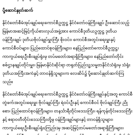
ပို့ဆောင်နှုတ်ဆက်
နိုင်ငံတော်စီမံအုပ်ချုပ်ရေးကောင်စီဥက္ကဋ္ဌ နိုင်ငံတော်ဝန်ကြီးချုပ် ဦးဆောင်သည့်
မြန်မာအဆင့်မြင့်ကိုယ်စားလှယ်အဖွဲ့အား ကောင်စီဒုတိယဥက္ကဋ္ဌ ဒုတိယ
ဝန်ကြီးချုပ် ဒုတိယဗိုလ်ချုပ်မှူးကြီး စိုးဝင်း၊ ကောင်စီအတွင်းရေးမှူးနှင့်
ကောင်စီဝင်များ၊ ပြည်ထောင်စုဝန်ကြီးများ၊ နေပြည်တော်ကောင်စီဥက္ကဋ္ဌ၊
ကာကွယ်ရေးဦးစီးချုပ်ရုံးမှ တပ်မတော်အရာရှိကြီးများ၊ နေပြည်တော်တိုင်း
စစ်ဌာနချုပ်တိုင်းမှူး၊ မြန်မာနိုင်ငံဆိုင်ရာ တရုတ်ပြည်သူ့သမ္မတနိုင်ငံသံရုံးမှ သံရုံး
ဒုတိယအကြီးအကဲနှင့် တာဝန်ရှိသူများက လေဆိပ်၌ ပို့ဆောင်နှုတ်ဆက်ကြ
သည်။
နိုင်ငံတော်စီမံအုပ်ချုပ်ရေးကောင်စီဥက္ကဋ္ဌ နိုင်ငံတော်ဝန်ကြီးချုပ်နှင့်အတူ ကောင်စီ
တွဲဖက်အတွင်းရေးမှူး ဗိုလ်ချုပ်ကြီး ရဲဝင်းဦးနှင့် ကောင်စီဝင် ဗိုလ်ချုပ်ကြီး ညို
စော၊ ပြည်ထောင်စုဝန်ကြီးများ၊ တနင်္သာရီတိုင်းဒေသကြီး၊ ရန်ကုန်တိုင်းဒေသကြီး
နှင့် ဧရာဝတီတိုင်းဒေသကြီးတို့မှ ဝန်ကြီးချုပ်များနှင့် တာဝန်ရှိသူများ၊
ကာကွယ်ရေးဦးစီးချုပ်ရုံး(ကြည်း)မှ အဆင့်မြင့်တပ်မတော်အရာရှိကြီးများ၊