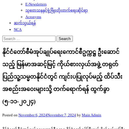
E-Newsletters
သုတေသနနှင့်ဖွံ့ဖြိုးတိုးတက်ရေးဆိုင်ရာ
Acronyms
ဆက်သွယ်ရန်
NCA
Search
for:
နိုင်ငံတော်စီမံအုပ်ချုပ်ရေးကောင်စီဥက္ကဋ္ဌ ဦးဆောင်
သည့် မြန်မာအဆင့်မြင့် ကိုယ်စားလှယ်အဖွဲ့ တရုတ်
ပြည်သူ့သမ္မတနိုင်ငံတွင် ကျင်းပပြုလုပ်မည့် ထိပ်သီး
အစည်းအဝေးများသို့ တက်ရောက်ရန် ထွက်ခွာ
(၅-၁၁-၂၀၂၄)
Posted on
November 6, 2024
November 7, 2024
by
Main Admin