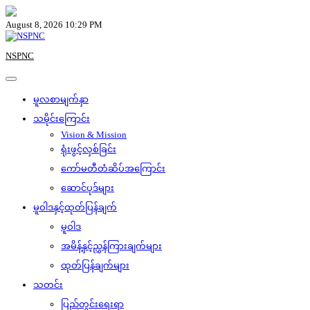
Skip
to
August 8, 2026 10:29 PM
content
NSPNC
မူလစာမျက်နှာ
သမိုင်းကြောင်း
Vision & Mission
ရုံးဖွင့်လှစ်ခြင်း
ကော်မတီတံဆိပ်အကြောင်း
ဆောင်ပုဒ်များ
မူဝါဒနှင့်ထုတ်ပြန်ချက်
မူဝါဒ
အမိန့်နှင့်ညွှန်ကြားချက်များ
ထုတ်ပြန်ချက်များ
သတင်း
ပြည်တွင်းရေးရာ