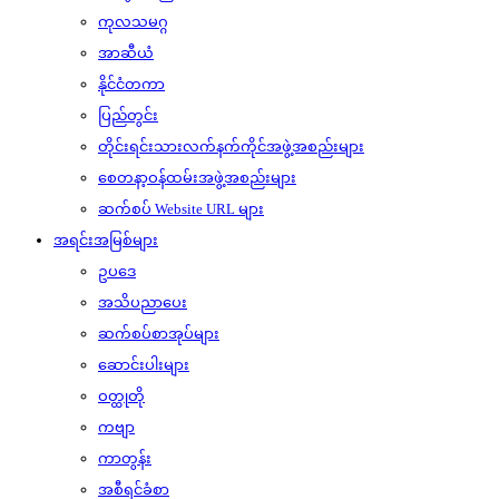
ကုလသမဂ္ဂ
အာဆီယံ
နိုင်ငံတကာ
ပြည်တွင်း
တိုင်းရင်းသားလက်နက်ကိုင်အဖွဲ့အစည်းများ
စေတနာ့ဝန်ထမ်းအဖွဲ့အစည်းများ
ဆက်စပ် Website URL များ
အရင်းအမြစ်များ
ဥပဒေ
အသိပညာပေး
ဆက်စပ်စာအုပ်များ
ဆောင်းပါးများ
ဝတ္ထုတို
ကဗျာ
ကာတွန်း
အစီရင်ခံစာ