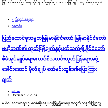
မြှင့်တင်ဆောင်ရွက်ရေးဆိုင်ရာ ကိစ္စရပ်များအား အမြင်ချင်းဖလှယ်ဆွေးနွေးခဲ့
ပြည်တွင်းရေးရာ
သတင်း
ပြည်ထောင်စုသမ္မတမြန်မာနိုင်ငံတော်၊မြန်မာနိုင်ငံတော်
ဗဟိုဘဏ်၏ ထုတ်ပြန်ချက်နှင့်ပတ်သက်၍ နိုင်ငံတော်
စီမံအုပ်ချုပ်ရေးကောင်စီသတင်းထုတ်ပြန်ရေးအဖွဲ့
ခေါင်းဆောင် ဗိုလ်ချုပ် ဇော်မင်းထွန်း၏ပြောကြား
ချက်
admin
December 12, 2023
နယ်စပ်ဒေသတရားဥပဒေစိုးမိုးရေး၊ လုံခြုံမှုရှိစေရေးအတွက် တရုတ်ပြည်သူ့