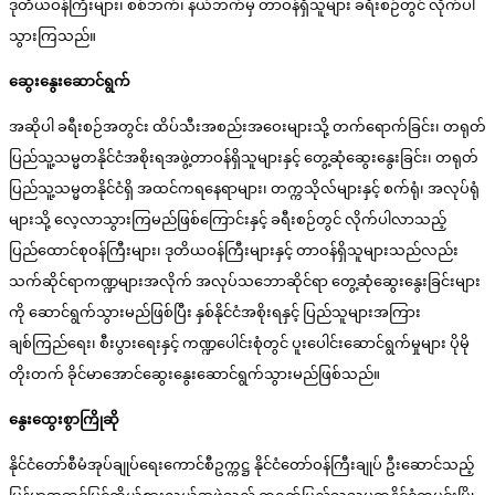
ဒုတိယဝန်ကြီးများ၊ စစ်ဘက်၊ နယ်ဘက်မှ တာဝန်ရှိသူများ ခရီးစဉ်တွင် လိုက်ပါ
သွားကြသည်။
ဆွေးနွေးဆောင်ရွက်
အဆိုပါ ခရီးစဉ်အတွင်း ထိပ်သီးအစည်းအဝေးများသို့ တက်ရောက်ခြင်း၊ တရုတ်
ပြည်သူ့သမ္မတနိုင်ငံအစိုးရအဖွဲ့တာဝန်ရှိသူများနှင့် တွေ့ဆုံဆွေးနွေးခြင်း၊ တရုတ်
ပြည်သူ့သမ္မတနိုင်ငံရှိ အထင်ကရနေရာများ၊ တက္ကသိုလ်များနှင့် စက်ရုံ၊ အလုပ်ရုံ
များသို့ လေ့လာသွားကြမည်ဖြစ်ကြောင်းနှင့် ခရီးစဉ်တွင် လိုက်ပါလာသည့်
ပြည်ထောင်စုဝန်ကြီးများ၊ ဒုတိယဝန်ကြီးများနှင့် တာဝန်ရှိသူများသည်လည်း
သက်ဆိုင်ရာကဏ္ဍများအလိုက် အလုပ်သဘောဆိုင်ရာ တွေ့ဆုံဆွေးနွေးခြင်းများ
ကို ဆောင်ရွက်သွားမည်ဖြစ်ပြီး နှစ်နိုင်ငံအစိုးရနှင့် ပြည်သူများအကြား
ချစ်ကြည်ရေး၊ စီးပွားရေးနှင့် ကဏ္ဍပေါင်းစုံတွင် ပူးပေါင်းဆောင်ရွက်မှုများ ပိုမို
တိုးတက် ခိုင်မာအောင်ဆွေးနွေးဆောင်ရွက်သွားမည်ဖြစ်သည်။
နွေးထွေးစွာကြိုဆို
နိုင်ငံတော်စီမံအုပ်ချုပ်ရေးကောင်စီဥက္ကဋ္ဌ နိုင်ငံတော်ဝန်ကြီးချုပ် ဦးဆောင်သည့်