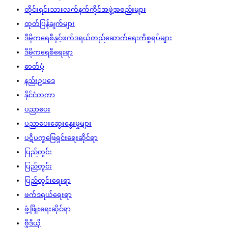
တိုင်းရင်းသားလက်နက်ကိုင်အဖွဲ့အစည်းများ
ထုတ်ပြန်ချက်များ
ဒီမိုကရေစီနှင့်ဖက်ဒရယ်တည်ဆောက်‌ရေးကိစ္စရပ်များ
ဒီမိုကရေစီရေးရာ
ဓာတ်ပုံ
နည်းဥပဒေ
နိုင်ငံတကာ
ပညာပေး
ပညာပေးဆွေးနွေးမှုများ
ပဋိပက္ခဖြေရှင်းရေးဆိုင်ရာ
ပြည်တွင်း
ပြည်တွင်း
ပြည်တွင်းရေးရာ
ဖက်ဒရယ်ရေးရာ
ဖွံ့ဖြိုးရေးဆိုင်ရာ
ဗွီဒီယို