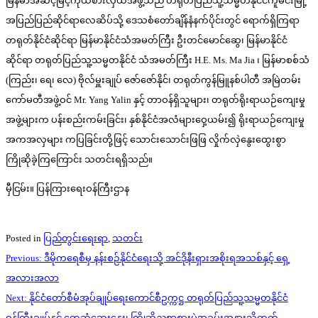
မြန်မာအဆင့်မြင့်ကိုယ်စားလှယ်အဖွဲ့သည် တရုတ်ပြည်သူ့သမ္မတနိုင်ငံကူမင်းမြို့
အပြည်ပြည်ဆိုင်ရာလေဆိပ်သို့ ဒေသစံတော်ချိန်နံနက်ပိုင်းတွင် ရောက်ရှိကြရာ
တရုတ်နိုင်ငံဆိုင်ရာ မြန်မာနိုင်ငံသံအမတ်ကြီး ဦးတင်မောင်ဆွေ၊ မြန်မာနိုင်ငံ
ဆိုင်ရာ တရုတ်ပြည်သူ့သမ္မတနိုင်ငံ သံအမတ်ကြီး H.E. Ms. Ma Jia ၊ မြန်မာစစ်သံ
(ကြည်း၊ ရေ၊ လေ) ဗိုလ်မှူးချုပ် ဇော်ဇော်နိုင်၊ တရုတ်ကွန်မြူနစ်ပါတီ အမြဲတမ်း
ကော်မတီအဖွဲ့ဝင် Mr. Yang Yalin နှင့် တာဝန်ရှိသူများ၊ တရုတ်ရိုးရာယဉ်ကျေးမှု
အဖွဲ့များက ပန်းစည်းကမ်းခြင်း၊ နှစ်နိုင်ငံအလံများဝှေ့ယမ်း၍ ရိုးရာယဉ်ကျေးမှု
အကအလှများ ကပြခြင်းတို့ဖြင့် သောင်းသောင်းဖြဖြ လှိုက်လှဲနွေးထွေးစွာ
ကြိုဆိုခဲ့ကြကြောင်း သတင်းရရှိသည်။
မှီငြမ်း။ ပြန်ကြားရေးဝန်ကြီးဌာန
Posted in
ပြည်တွင်းရေးရာ
,
သတင်း
Post
Previous:
ဒီမိုကရေစီမှ နန်းစဉ်နိုင်ငံရေးသို့ အင်ဒိုနီးရှားအစိုးရအသစ်နှင့် ရှေ့
navigation
အလားအလာ
Next:
နိုင်ငံတော်စီမံအုပ်ချုပ်ရေးကောင်စီဥက္ကဋ္ဌ တရုတ်ပြည်သူ့သမ္မတနိုင်ငံ
ဝန်ကြီးချုပ်နှင့် တွေ့ဆုံဆွေးနွေး၊ ကြိုဆိုညစာစားပွဲအခမ်းအနားသို့တက်