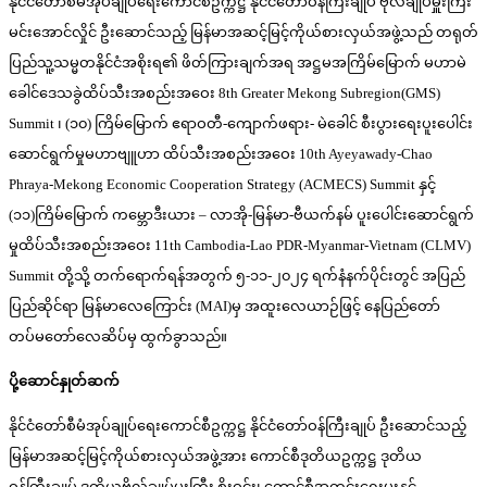
နိုင်ငံတော်စီမံအုပ်ချုပ်ရေးကောင်စီဥက္ကဋ္ဌ နိုင်ငံတော်ဝန်ကြီးချုပ် ဗိုလ်ချုပ်မှူးကြီး
မင်းအောင်လှိုင် ဦးဆောင်သည့် မြန်မာအဆင့်မြင့်ကိုယ်စားလှယ်အဖွဲ့သည် တရုတ်
ပြည်သူ့သမ္မတနိုင်ငံအစိုးရ၏ ဖိတ်ကြားချက်အရ အဋ္ဌမအကြိမ်မြောက် မဟာမဲ
ခေါင်ဒေသခွဲထိပ်သီးအစည်းအဝေး 8th Greater Mekong Subregion(GMS)
Summit ၊ (၁၀) ကြိမ်မြောက် ဧရာဝတီ-ကျောက်ဖရား- မဲခေါင် စီးပွားရေးပူးပေါင်း
ဆောင်ရွက်မှုမဟာဗျူဟာ ထိပ်သီးအစည်းအဝေး 10th Ayeyawady-Chao
Phraya-Mekong Economic Cooperation Strategy (ACMECS) Summit နှင့်
(၁၁)ကြိမ်မြောက် ကမ္ဘောဒီးယား – လာအို-မြန်မာ-ဗီယက်နမ် ပူးပေါင်းဆောင်ရွက်
မှုထိပ်သီးအစည်းအဝေး 11th Cambodia-Lao PDR-Myanmar-Vietnam (CLMV)
Summit တို့သို့ တက်ရောက်ရန်အတွက် ၅-၁၁-၂၀၂၄ ရက်နံနက်ပိုင်းတွင် အပြည်
ပြည်ဆိုင်ရာ မြန်မာလေကြောင်း (MAI)မှ အထူးလေယာဉ်ဖြင့် နေပြည်တော်
တပ်မတော်လေဆိပ်မှ ထွက်ခွာသည်။
ပို့ဆောင်နှုတ်ဆက်
နိုင်ငံတော်စီမံအုပ်ချုပ်ရေးကောင်စီဥက္ကဋ္ဌ နိုင်ငံတော်ဝန်ကြီးချုပ် ဦးဆောင်သည့်
မြန်မာအဆင့်မြင့်ကိုယ်စားလှယ်အဖွဲ့အား ကောင်စီဒုတိယဥက္ကဋ္ဌ ဒုတိယ
ဝန်ကြီးချုပ် ဒုတိယဗိုလ်ချုပ်မှူးကြီး စိုးဝင်း၊ ကောင်စီအတွင်းရေးမှူးနှင့်