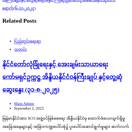
ရောက်(၆-၁၁-၂၀၂၄)
Related Posts
ပြည်တွင်းရေးရာ
သတင်း
နိုင်ငံတော်လုံခြုံရေးနှင့် အေးချမ်းသာယာရေး
ကော်မရှင်ဥက္ကဋ္ဌ အိန္ဒိယနိုင်ငံဝန်ကြီးချုပ် နှင့်တွေ့ဆုံ
ဆွေးနွေး (၃၁-၈-၂၀၂၅)
Main Admin
September 2, 2025
မြန်မာနိုင်ငံအား SCO အဖွဲ့ဝင်ဖြစ်စေရေး အိန္ဒိယနိုင်ငံမှ ထောက်ခံပေးလျက်ရှိမှု
အခြေအနေများနှင့် အခြားကဏ္ဍပေါင်းစုံ၌ ပူးပေါင်းဆောင်ရွက်မှုများ ဆက်လက်