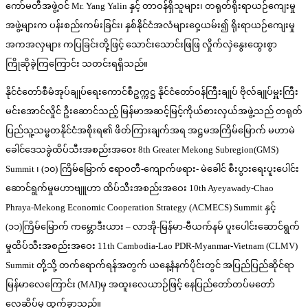
ကော်မတီအဖွဲ့ဝင် Mr. Yang Yalin နှင့် တာဝန်ရှိသူများ၊ တရုတ်ရိုးရာယဉ်ကျေးမှု
အဖွဲ့များက ပန်းစည်းကမ်းခြင်း၊ နှစ်နိုင်ငံအလံများဝှေ့ယမ်း၍ ရိုးရာယဉ်ကျေးမှု
အကအလှများ ကပြခြင်းတို့ဖြင့် သောင်းသောင်းဖြဖြ လှိုက်လှဲနွေးထွေးစွာ
ကြိုဆိုခဲ့ကြကြောင်း သတင်းရရှိသည်။
နိုင်ငံတော်စီမံအုပ်ချုပ်ရေးကောင်စီဥက္ကဋ္ဌ နိုင်ငံတော်ဝန်ကြီးချုပ် ဗိုလ်ချုပ်မှူးကြီး
မင်းအောင်လှိုင် ဦးဆောင်သည့် မြန်မာအဆင့်မြင့်ကိုယ်စားလှယ်အဖွဲ့သည် တရုတ်
ပြည်သူ့သမ္မတနိုင်ငံအစိုးရ၏ ဖိတ်ကြားချက်အရ အဋ္ဌမအကြိမ်မြောက် မဟာမဲ
ခေါင်ဒေသခွဲထိပ်သီးအစည်းအဝေး 8th Greater Mekong Subregion(GMS)
Summit ၊ (၁၀) ကြိမ်မြောက် ဧရာဝတီ-ကျောက်ဖရား- မဲခေါင် စီးပွားရေးပူးပေါင်း
ဆောင်ရွက်မှုမဟာဗျူဟာ ထိပ်သီးအစည်းအဝေး 10th Ayeyawady-Chao
Phraya-Mekong Economic Cooperation Strategy (ACMECS) Summit နှင့်
(၁၁)ကြိမ်မြောက် ကမ္ဘောဒီးယား – လာအို-မြန်မာ-ဗီယက်နမ် ပူးပေါင်းဆောင်ရွက်
မှုထိပ်သီးအစည်းအဝေး 11th Cambodia-Lao PDR-Myanmar-Vietnam (CLMV)
Summit တို့သို့ တက်ရောက်ရန်အတွက် ယနေ့နံနက်ပိုင်းတွင် အပြည်ပြည်ဆိုင်ရာ
မြန်မာလေကြောင်း (MAI)မှ အထူးလေယာဉ်ဖြင့် နေပြည်တော်တပ်မတော်
လေဆိပ်မှ ထွက်ခွာသည်။