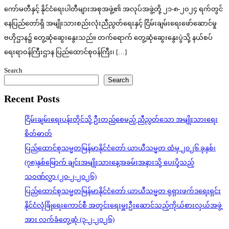
ကော်မတီနှင့် နိုင်ငံရေးပါတီများအစုအဖွဲ့၏ အလုပ်အဖွဲ့တို့ ၂၁-၈-၂၀၂၄ ရက်တွင်
နေပြည်တော်ရှိ အမျိုးသားစည်းလုံးညီညွတ်ရေးနှင့် ငြိမ်းချမ်းရေးဖော်ဆောင်မှု
ဗဟိုဌာန၌ တွေ့ဆုံဆွေးနွေးသည်။ တက်ရောက် တွေ့ဆုံဆွေးနွေးပွဲသို့ နယ်စပ်
ရေးရာဝန်ကြီးဌာန ပြည်ထောင်စုဝန်ကြီး၊ […]
Search
Search
Recent Posts
ငြိမ်းချမ်းရေးပန်းတိုင်သို့ ဦးတည်စေမည့် ညီညွတ်သော အမျိုးသားရေး
စိတ်ဓာတ်
ပြည်ထောင်စုသမ္မတမြန်မာနိုင်ငံတော် ယာယီသမ္မတ ထံမှ ၂၀၂၆ ခုနှစ်၊
(၇၈)နှစ်မြောက် ချင်းအမျိုးသားနေ့အခမ်းအနားသို့ ပေးပို့သည့်
သဝဏ်လွှာ (၂၀-၂-၂၀၂၆)
ပြည်ထောင်စုသမ္မတမြန်မာနိုင်ငံတော် ယာယီသမ္မတ ရုရှားဖက်ဒရေးရှင်း
နိုင်ငံလုံခြုံရေးကောင်စီ အတွင်းရေးမှူးဦးဆောင်သည့်ကိုယ်စားလှယ်အဖွဲ့
အား လက်ခံတွေ့ဆုံ (၃-၂-၂၀၂၆)